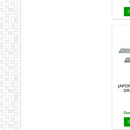
D
JAPOŃ
DR
Da
D