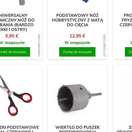
Dysk
NIWERSALNY
PODSTAWOWY NÓŻ
PRO
magnetyczne
MICZNY NÓŻ DO
HOBBYSTYCZNY Z MATĄ
FRYZ
ERANIA (BARDZO
DO CIĘCIA
CZER
Prostokąt
EKKI I OSTRY)
Cena
Cena
5,95 €
12,95 €
WD1738528607
WD1738504137
W magazynie
W magazynie
odaj do koszyka
Dodaj do koszyka
D
ZKI PODSTAWOWE
WIERTŁO DO PUSZEK
Z