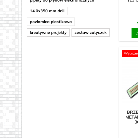
(13 
14.0x350 mm drill
poziomica plastikowa
kreatywne projekty
zestaw zatyczek
D
Wyprze
BRZE
METAL
3