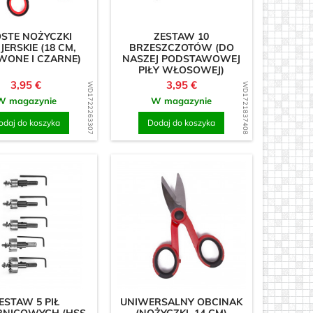
STE NOŻYCZKI
ZESTAW 10
JERSKIE (18 CM,
BRZESZCZOTÓW (DO
WONE I CZARNE)
NASZEJ PODSTAWOWEJ
PIŁY WŁOSOWEJ)
Cena
Cena
3,95 €
3,95 €
WD1722263307
WD1721837408
W magazynie
W magazynie
odaj do koszyka
Dodaj do koszyka
ESTAW 5 PIŁ
UNIWERSALNY OBCINAK