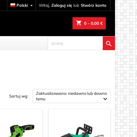
Polski

Witaj,
Zaloguj się
lub
Stwórz konto
shopping_cart
0
- 0,00 €

Zaktualizowano: niedawno lub dawno
Sortuj wg:

temu
ewnie