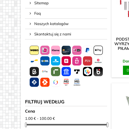
Sitemap
Sprężyny i
Faq
Śruby
Śruby nak
Naszych katalogów
Taśma, Li
Skontaktuj się z nami
PODS
Złącza do
WYRZY
PIŁA
Da
D
FILTRUJ WEDŁUG
Cena
1.00 € - 100.00 €
Magnesy