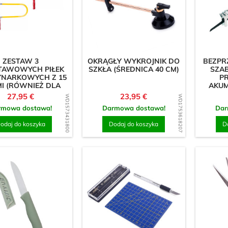
 korki
Pierścienie
Półkule
rętki
Pudełko dla dzieci Wo
na & Klej
Szpilki do ubrań
ZESTAW 3
OKRĄGŁY WYKROJNIK DO
BEZPR
TAWOWYCH PIŁEK
SZKŁA (ŚREDNICA 40 CM)
SZAB
 półek
Akryl (plastik)
NARKOWYCH Z 15
PR
MI (RÓWNIEŻ DLA
AKUM
DZIECI)
Cena
Cena
27,95 €
23,95 €
WD1573431800
WD1753618207
Dyski
rmowa dostawa!
Darmowa dostawa!
Dar
Inne kształty
odaj do koszyka
Dodaj do koszyka
D
Kwadraty
Litery & Znaki
Lustra
Materiał arkuszowy 3
Materiał arkuszowy 8
Strzałki