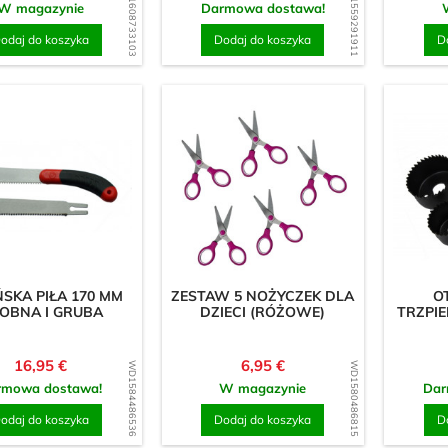
WD1608733103
WD1559291911
W magazynie
Darmowa dostawa!
odaj do koszyka
Dodaj do koszyka
D
SKA PIŁA 170 MM
ZESTAW 5 NOŻYCZEK DLA
O
OBNA I GRUBA
DZIECI (RÓŻOWE)
TRZPIE
Cena
Cena
16,95 €
6,95 €
WD1584486536
WD1580486815
rmowa dostawa!
W magazynie
Dar
odaj do koszyka
Dodaj do koszyka
D