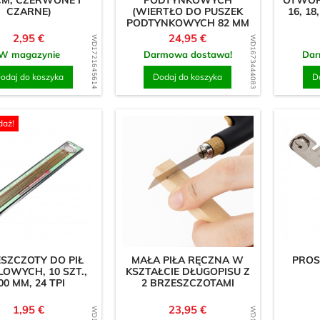
CM, CZERWONE I
PODTYNKOWYCH
OTWOR
CZARNE)
(WIERTŁO DO PUSZEK
16, 18,
PODTYNKOWYCH 82 MM
), SDS PLUS
Cena
Cena
2,95 €
24,95 €
WD1721645614
WD1673444083
W magazynie
Darmowa dostawa!
Dar
odaj do koszyka
Dodaj do koszyka
D
daż!
SZCZOTY DO PIŁ
MAŁA PIŁA RĘCZNA W
PROS
OWYCH, 10 SZT.,
KSZTAŁCIE DŁUGOPISU Z
00 MM, 24 TPI
2 BRZESZCZOTAMI
Cena
Cena
1,95 €
23,95 €