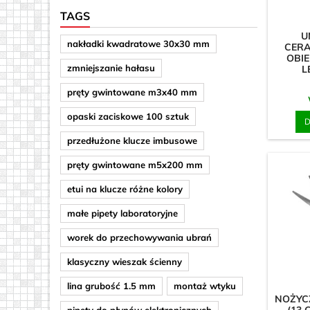
TAGS
Cylinder/
U
nakładki kwadratowe 30x30 mm
Haczyki 
CERA
OBI
Kwadrat/
zmniejszanie hałasu
L
pręty gwintowane m3x40 mm
opaski zaciskowe 100 sztuk
D
przedłużone klucze imbusowe
pręty gwintowane m5x200 mm
etui na klucze różne kolory
małe pipety laboratoryjne
worek do przechowywania ubrań
klasyczny wieszak ścienny
lina grubość 1.5 mm
montaż wtyku
NOŻYC
pipety do płynów elektronicznych