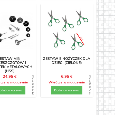
ESTAW MINI
ZESTAW 5 NOŻYCZEK DLA
ZESZCZOTÓW I
DZIECI (ZIELONE)
TEK METALOWYCH
(HSS)
Cena
Cena
24,95 €
6,95 €
WD1641413312
WD1580487761
tce w magazynie
Wkrótce w magazynie
odaj do koszyka
Dodaj do koszyka