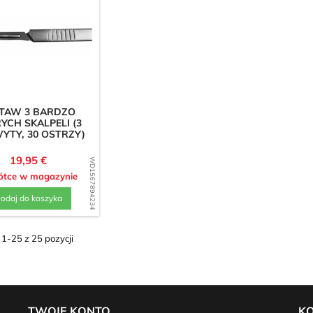
TAW 3 BARDZO
YCH SKALPELI (3
YTY, 30 OSTRZY)
Cena
19,95 €
WD1567894234
tce w magazynie
odaj do koszyka
1-25 z 25 pozycji
TWOJE KONTO
K