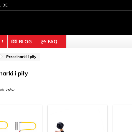
, DE
!
BLOG
FAQ
Drewno & Korek
Przecinarki i piły
a
Czapki & Guziki
arki i piły
 dystansowe
Dyski
y & Pierścienie
Figurki
roduktów.
poiwa
Korek
ęty
Kostka do gry
rampowych (nakrętki
Kulki & Koraliki
Ozdoby & Rzeźby w dr
e
Patyki & Klocki