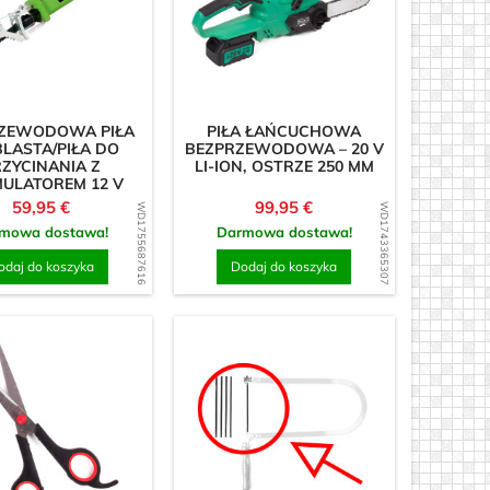
ody&#39;ego
ZEWODOWA PIŁA
PIŁA ŁAŃCUCHOWA
LASTA/PIŁA DO
BEZPRZEWODOWA – 20 V
ZYCINANIA Z
LI-ION, OSTRZE 250 MM
ULATOREM 12 V
Cena
Cena
59,95 €
99,95 €
WD1755687616
WD1743365307
mowa dostawa!
Darmowa dostawa!
odaj do koszyka
Dodaj do koszyka
 mm
 mm