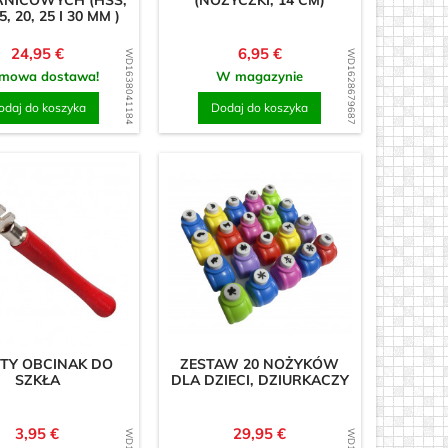
NICOWYCH (HSS,
(NOŻYCZKI, 14 CM)
5, 20, 25 I 30 MM )
Cena
Cena
24,95 €
6,95 €
WD1638041184
WD1628679687
mowa dostawa!
W magazynie
odaj do koszyka
Dodaj do koszyka
TY OBCINAK DO
ZESTAW 20 NOŻYKÓW
SZKŁA
DLA DZIECI, DZIURKACZY
Cena
Cena
3,95 €
29,95 €