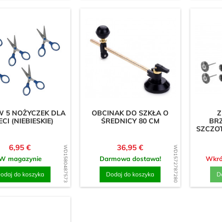
W 5 NOŻYCZEK DLA
OBCINAK DO SZKŁA O
Z
ECI (NIEBIESKIE)
ŚREDNICY 80 CM
BR
SZCZO
Cena
Cena
6,95 €
36,95 €
WD1580487573
WD1572787280
W magazynie
Darmowa dostawa!
Wkró
odaj do koszyka
Dodaj do koszyka
D