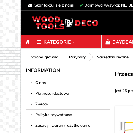
skontaktuj się z nami
Darmowa wysyłka: NL, BE
KATEGORIE
DAYDEAL
Łączniki
Strona główna
Przybory
Narzędzia ręczne
Dekoracj
INFORMATION
Przecin
Elementy
O nas
Haki, Ocz
Jest 25 p
Płatność i dostawa
Klipy i s
Kołki & Pr
Zwroty
Nakrętek 
Polityka prywatności
wkręcane)
Zasady i warunki użytkowania
Paznokci