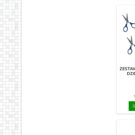
ZESTA
DZI
D