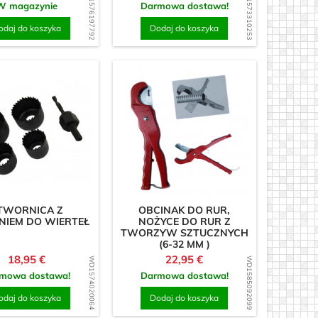
WD1576197792
WD1573310253
W magazynie
Darmowa dostawa!
odaj do koszyka
Dodaj do koszyka
TWORNICA Z
OBCINAK DO RUR,
NIEM DO WIERTEŁ
NOŻYCE DO RUR Z
TWORZYW SZTUCZNYCH
(6-32 MM )
Cena
Cena
18,95 €
22,95 €
WD1574020064
WD1585092099
mowa dostawa!
Darmowa dostawa!
odaj do koszyka
Dodaj do koszyka