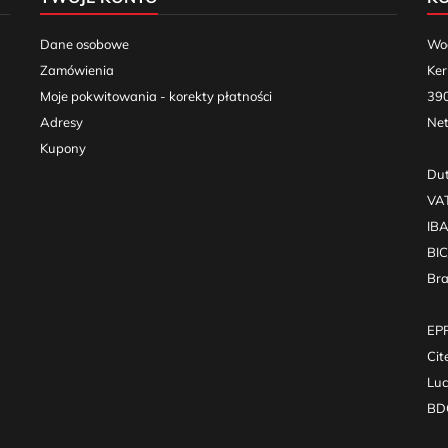
Dane osobowe
Woo
Zamówienia
Ker
Moje pokwitowania - korekty płatności
390
Adresy
Net
Kupony
Dut
VA
IB
BI
Br
EPR
Cit
Luc
BDO