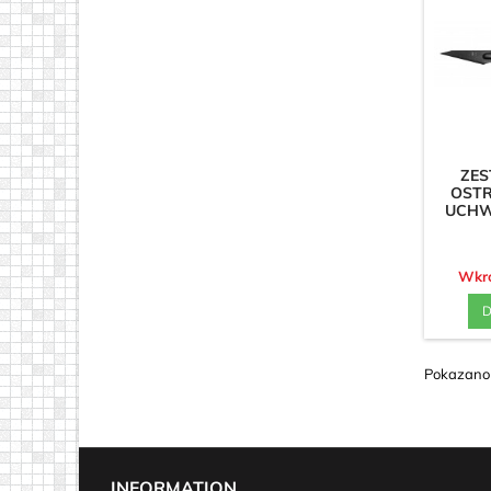
ZES
OSTR
UCHW
Wkró
D
Pokazano 
INFORMATION