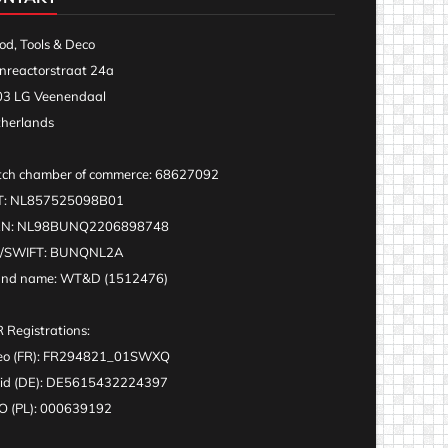
d, Tools & Deco
nreactorstraat 24a
3 LG Veenendaal
herlands
ch chamber of commerce: 68627092
T: NL857525098B01
AN: NL98BUNQ2206898748
C/SWIFT: BUNQNL2A
and name: WT&D (1512476)
 Registrations:
eo (FR): FR294821_01SWXQ
id (DE): DE5615432224397
 (PL): 000639192