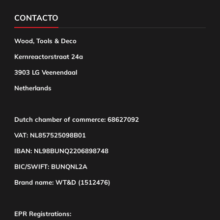
CONTACTO
Wood, Tools & Deco
Kernreactorstraat 24a
3903 LG Veenendaal
Netherlands
Dutch chamber of commerce: 68627092
VAT: NL857525098B01
IBAN: NL98BUNQ2206898748
BIC/SWIFT: BUNQNL2A
Brand name: WT&D (1512476)
EPR Registrations: