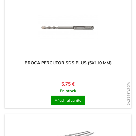
BROCA PERCUTOR SDS PLUS (5X110 MM)
Precio
5,75 €
WD1718192742
En stock
Añadir al carrito