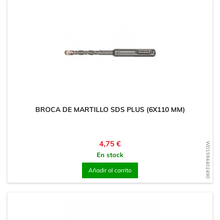
BROCA DE MARTILLO SDS PLUS (6X110 MM)
Precio
4,75 €
WD1594402490
En stock
Añadir al carrito