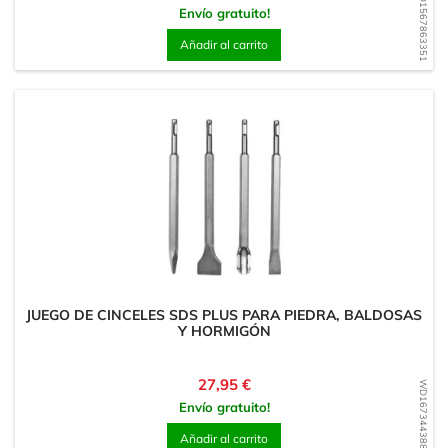
WD1567863351
Envío gratuito!
Añadir al carrito
JUEGO DE CINCELES SDS PLUS PARA PIEDRA, BALDOSAS
Y HORMIGÓN
Precio
27,95 €
WD1673443885
Envío gratuito!
Añadir al carrito