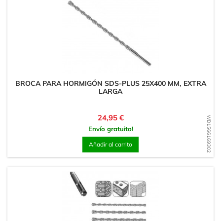
BROCA PARA HORMIGÓN SDS-PLUS 25X400 MM, EXTRA
LARGA
Precio
24,95 €
WD1566169302
Envío gratuito!
Añadir al carrito