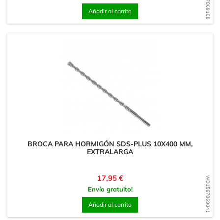
WD1567869108
Añadir al carrito
BROCA PARA HORMIGÓN SDS-PLUS 10X400 MM,
EXTRALARGA
Precio
17,95 €
WD1567869041
Envío gratuito!
Añadir al carrito