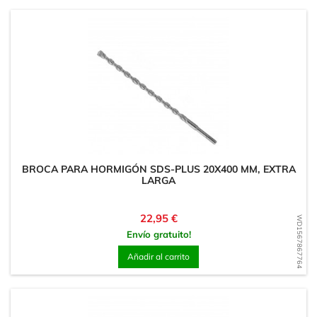
BROCA PARA HORMIGÓN SDS-PLUS 20X400 MM, EXTRA
LARGA
Precio
22,95 €
WD1567867764
Envío gratuito!
Añadir al carrito