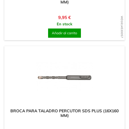
MM)
Precio
9,95 €
WD1614530057
En stock
Añadir al carrito
BROCA PARA TALADRO PERCUTOR SDS PLUS (16X160
MM)