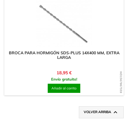
BROCA PARA HORMIGÓN SDS-PLUS 14X400 MM, EXTRA
LARGA
Precio
18,95 €
WD1567867559
Envío gratuito!
Añadir al carrito

VOLVER ARRIBA