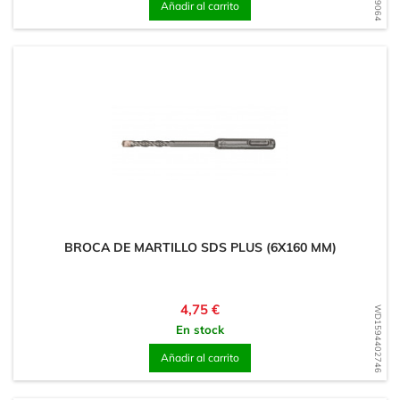
Añadir al carrito
BROCA DE MARTILLO SDS PLUS (6X160 MM)
Precio
4,75 €
WD1594402746
En stock
Añadir al carrito