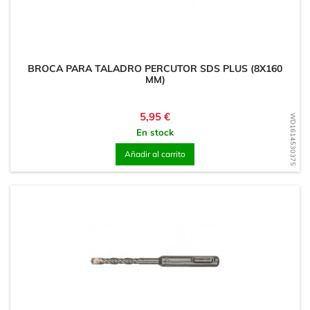
BROCA PARA TALADRO PERCUTOR SDS PLUS (8X160
MM)
Precio
5,95 €
WD1614530375
En stock
Añadir al carrito