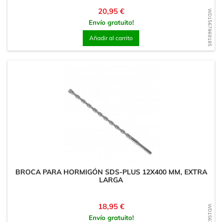
Precio
20,95 €
WD1567869185
Envío gratuito!
Añadir al carrito
BROCA PARA HORMIGÓN SDS-PLUS 12X400 MM, EXTRA
LARGA
Precio
18,95 €
Envío gratuito!