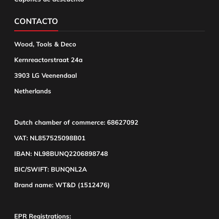
CONTACTO
Wood, Tools & Deco
Kernreactorstraat 24a
3903 LG Veenendaal
Netherlands
Dutch chamber of commerce: 68627092
VAT: NL857525098B01
IBAN: NL98BUNQ2206898748
BIC/SWIFT: BUNQNL2A
Brand name: WT&D (1512476)
EPR Registrations: