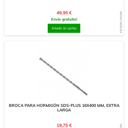
Precio
49,95 €
WD1673455243
Envío gratuito!
Añadir al carrito
BROCA PARA HORMIGÓN SDS-PLUS 16X400 MM, EXTRA
LARGA
Precio
19,75 €