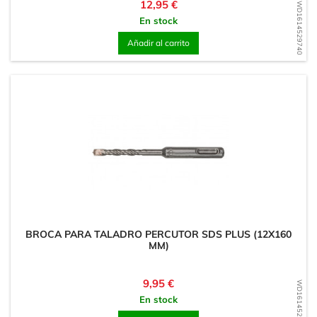
Precio
12,95 €
WD1614529740
En stock
Añadir al carrito
BROCA PARA TALADRO PERCUTOR SDS PLUS (12X160
MM)
Precio
9,95 €
WD1614529064
En stock