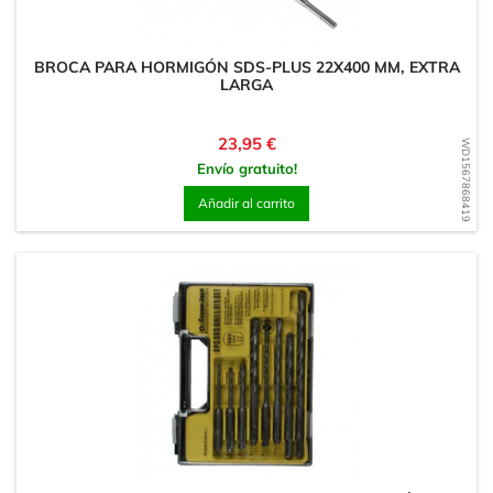
BROCA PARA HORMIGÓN SDS-PLUS 22X400 MM, EXTRA
LARGA
Precio
23,95 €
WD1567868419
Envío gratuito!
Añadir al carrito