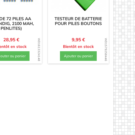
 DE 72 PILES AA
TESTEUR DE BATTERIE
NDIG, 2100 MAH,
POUR PILES BOUTONS
PENLITES)
Prix
Prix
28,95 €
9,95 €
WD1613324148
WD1579258446
entôt en stock
Bientôt en stock
jouter au panier
Ajouter au panier