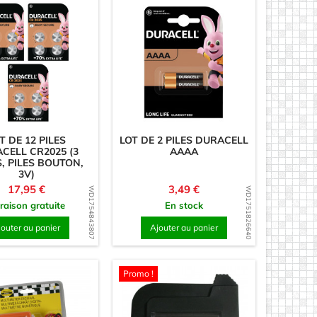
de Woody
 sur bois
T DE 12 PILES
LOT DE 2 PILES DURACELL
CELL CR2025 (3
AAAA
, PILES BOUTON,
3V)
Prix
Prix
17,95 €
3,49 €
WD1754843807
WD1751826640
vraison gratuite
En stock
jouter au panier
Ajouter au panier
Promo !