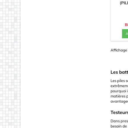
(PI
B
A
Affichage 
Les batt
Les piles 
extrêmeme
pourquoi i
matières p
avantageu
Testeurs
Dans presq
besoin de 