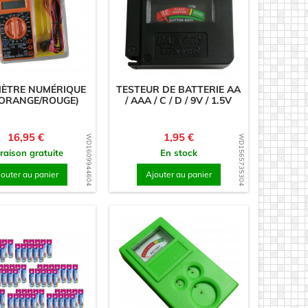
MÈTRE NUMÉRIQUE
TESTEUR DE BATTERIE AA
(ORANGE/ROUGE)
/ AAA / C / D / 9V / 1.5V
Prix
Prix
16,95 €
1,95 €
WD1609944604
WD1565735304
vraison gratuite
En stock
jouter au panier
Ajouter au panier