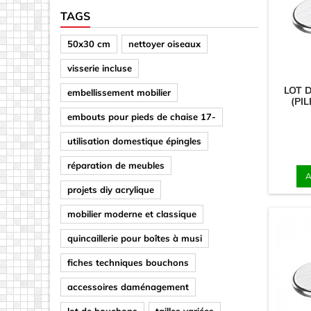
TAGS
50x30 cm
nettoyer oiseaux
visserie incluse
LOT D
embellissement mobilier
(PI
embouts pour pieds de chaise 17-
utilisation domestique épingles
réparation de meubles
A
projets diy acrylique
mobilier moderne et classique
quincaillerie pour boîtes à musi
fiches techniques bouchons
accessoires daménagement
lot de bouchons
tailles variées