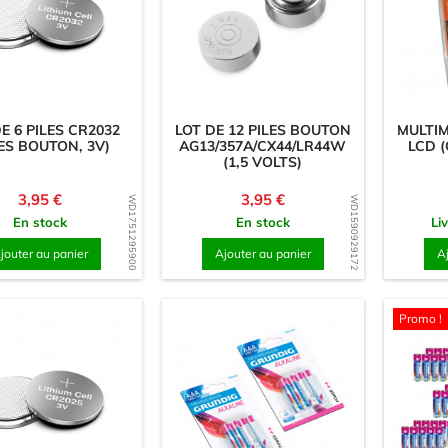
E 6 PILES CR2032
LOT DE 12 PILES BOUTON
MULTI
LES BOUTON, 3V)
AG13/357A/CX44/LR44W
LCD 
(1,5 VOLTS)
Prix
Prix
3,95 €
3,95 €
WD1751295900
WD1590929172
En stock
En stock
Li
jouter au panier
Ajouter au panier
A
Promo !