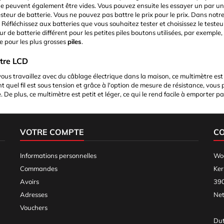
e peuvent également être vides. Vous pouvez ensuite les essayer un par un da
steur de batterie. Vous ne pouvez pas battre le prix pour le prix. Dans not
 Réfléchissez aux batteries que vous souhaitez tester et choisissez le test
ur de batterie différent pour les petites piles boutons utilisées, par exemple,
e pour les plus grosses
piles
.
tre LCD
vous travaillez avec du câblage électrique dans la maison, ce multimètre est 
 quel fil est sous tension et grâce à l'option de mesure de résistance, vou
. De plus, ce multimètre est petit et léger, ce qui le rend facile à emporter p
VOTRE COMPTE
C
Informations personnelles
Woo
Commandes
Ker
Avoirs
390
Adresses
Net
Vouchers
Dut