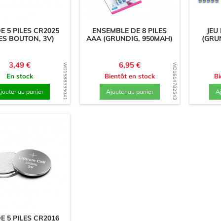
E 5 PILES CR2025
ENSEMBLE DE 8 PILES
JEU
LES BOUTON, 3V)
AAA (GRUNDIG, 950MAH)
(GRU
Prix
Prix
3,49 €
6,95 €
WD1588335041
WD1614782543
En stock
Bientôt en stock
Bi
jouter au panier
Ajouter au panier
A
E 5 PILES CR2016