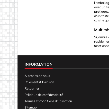
l'emballag
avec un te
pratiques.
d'un teste
cuisine qu
Multimè
Si jamais 
rapidement
fonctionne
INFORMATION
A propos de nous
Paiement & livraison
Retourner
Politique de confidentialité
Termes et conditions d'utilisation
Sitemap