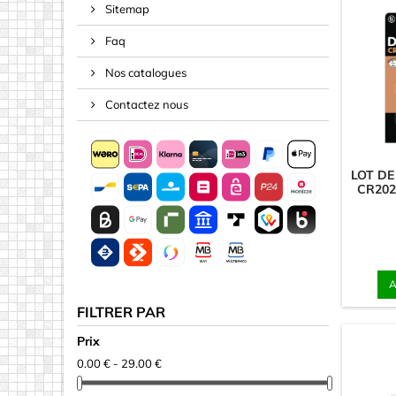
Sitemap
Écrous ra
Faq
Espaceur
Ressorts 
Nos catalogues
Ruban, Co
Contactez nous
Acrylique (
Autres fo
LOT DE
CR202
Carrés
Disques
Flèches
Lettres &
A
Matériau 
FILTRER PAR
Matériau 
Prix
Miroirs
0.00 € - 29.00 €