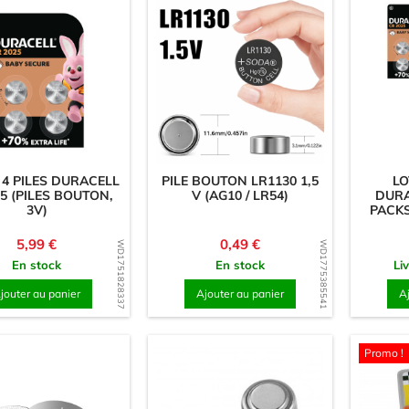
mpes (écrous à visser)
Hémisphères
s
La boîte pour enfants 
& Plugs
Liège
rde & Colle
Ornements & Sculptures
plastique)
Aimants
rmes
Carré/Rectangle
 4 PILES DURACELL
PILE BOUTON LR1130 1,5
LO
5 (PILES BOUTON,
V (AG10 / LR54)
DURA
Crochets magnétiques
3V)
PACKS
Cylindre/Disque
Prix
Prix
5,99 €
0,49 €
WD1751828337
WD1775385541
En stock
En stock
Li
 Caractères
jouter au panier
Ajouter au panier
A
en feuille 3 mm
en feuille 8 mm
Promo !