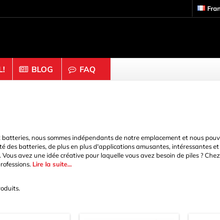
Fra
!
BLOG
FAQ
Bois & Liège
 Noix
Anneaux
 Tiges
Bâtons & Blocs
batteries, nous sommes indépendants de notre emplacement et nous pouvons u
iures & Maille
Boules & Perles
ité des batteries, de plus en plus d'applications amusantes, intéressantes et
r. Vous avez une idée créative pour laquelle vous avez besoin de piles ? Che
Casquettes et boutons
professions.
Lire la suite...
rs d'étagère
Dé
 Yeux & Anneaux
Disques
roduits.
n
Épingles à linge
Figurines