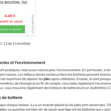
LES BOUTON, 3V)
Prix
4,49 €
WD1589730624
ientôt en stock
jouter au panier
1-13 de 13 article(s)
eries et l'environnement
sont pratiques, mais aussi nocives pour l'environnement. En particulier, si le
nt nocives. Les métaux lourds contenus dans les batteries peuvent éventue
l est important de séparer les
piles
après utilisation. Ensuite, ils sont pres
remières, de l'énergie et en fin de compte, vous aidez également l'environne
x, vous trouverez également des testeurs de batteries et un multimètre LC
 de batterie
ue chaque maison, il y a un endroit spécial où les piles sont conservées. Tr
piles. La question est bien sûr de savoir quel âge ont les batteries qui y so