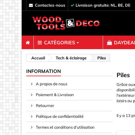
contactez-nous
Livraison gratuite: NL, BE, DE
CATÉGORIES
DAYDEAL
Fixations
Accueil
Tech & éclairage
Piles
Boulons &
INFORMATION
Piles
Broches &
A propos de nous
Grâce aux 
Clips, Rel
disponibil
Paiement & Livraison
l'extérieu
Clous
loisirs ou 
Connecteu
Retourner
Crochets,
Il y a 13 p
Politique de confidentialité
Décoratio
Termes et conditions d'utilisation
Des vis