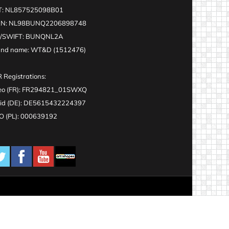
T: NL857525098B01
AN: NL98BUNQ2206898748
C/SWIFT: BUNQNL2A
and name: WT&D (1512476)
 Registrations:
eo (FR): FR294821_01SWXQ
id (DE): DE5615432224397
 (PL): 000639192