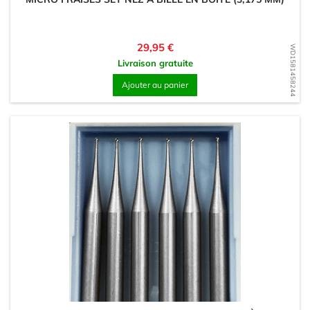
Prix
29,95 €
WD1581458244
Livraison gratuite
Ajouter au panier