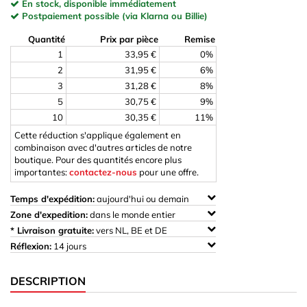
En stock, disponible immédiatement
Postpaiement possible (via Klarna ou Billie)
Quantité
Prix par pièce
Remise
1
33,95 €
0%
2
31,95 €
6%
3
31,28 €
8%
5
30,75 €
9%
10
30,35 €
11%
Cette réduction s'applique également en
combinaison avec d'autres articles de notre
boutique. Pour des quantités encore plus
importantes:
contactez-nous
pour une offre.
Temps d'expédition:
aujourd'hui ou demain
Zone d'expedition:
dans le monde entier
* Livraison gratuite:
vers NL, BE et DE
Réflexion:
14 jours
DESCRIPTION