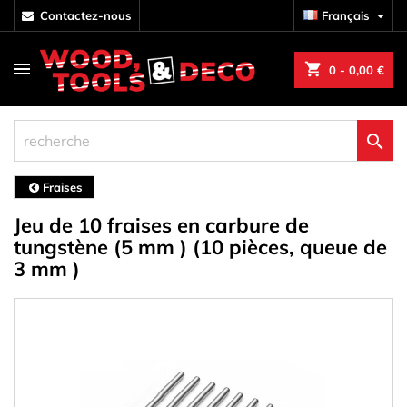
contactez-nous
Français

shopping_cart
0
- 0,00 €

Fraises
Jeu de 10 fraises en carbure de
tungstène (5 mm ) (10 pièces, queue de
3 mm )