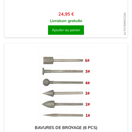
Prix
24,95 €
WD1566824179
Livraison gratuite
Ajouter au panier
BAVURES DE BROYAGE (6 PCS)