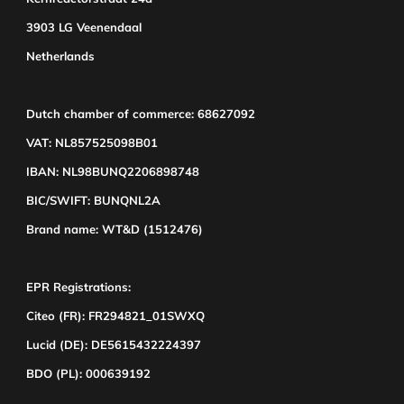
3903 LG Veenendaal
Netherlands
Dutch chamber of commerce: 68627092
VAT: NL857525098B01
IBAN: NL98BUNQ2206898748
BIC/SWIFT: BUNQNL2A
Brand name: WT&D (1512476)
EPR Registrations:
Citeo (FR): FR294821_01SWXQ
Lucid (DE): DE5615432224397
BDO (PL): 000639192