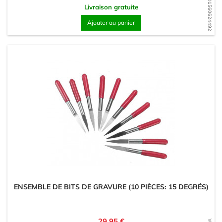
WD1560624492
Livraison gratuite
Ajouter au panier
ENSEMBLE DE BITS DE GRAVURE (10 PIÈCES: 15 DEGRÉS)
Prix
29,95 €