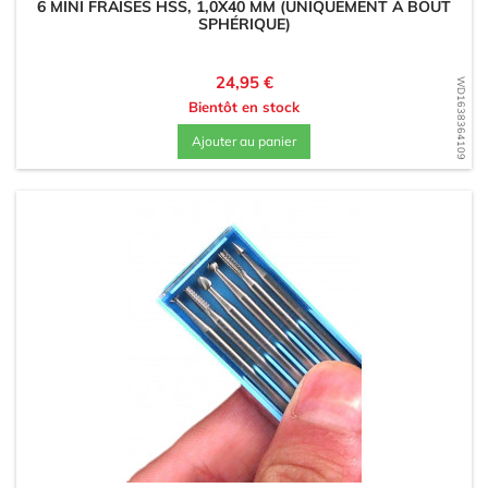
6 MINI FRAISES HSS, 1,0X40 MM (UNIQUEMENT À BOUT
SPHÉRIQUE)
Prix
24,95 €
WD1638364109
Bientôt en stock
Ajouter au panier