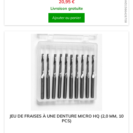
Prix
20,95 €
WD1566426708
Livraison gratuite
Ajouter au panier
JEU DE FRAISES À UNE DENTURE MICRO HQ (2,0 MM, 10
PCS)