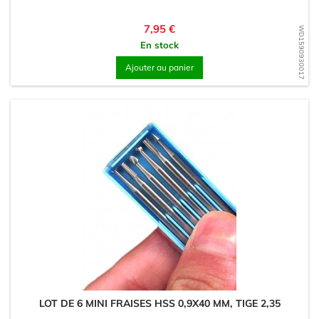
Prix
7,95 €
WD1590930017
En stock
Ajouter au panier
LOT DE 6 MINI FRAISES HSS 0,9X40 MM, TIGE 2,35