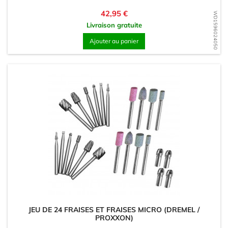
Prix
42,95 €
WD1596024050
Livraison gratuite
Ajouter au panier
JEU DE 24 FRAISES ET FRAISES MICRO (DREMEL /
PROXXON)