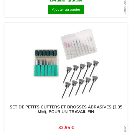
WD1559560665
Livraison gratuite
Ajouter au panier
SET DE PETITS CUTTERS ET BROSSES ABRASIVES (2,35
MM), POUR UN TRAVAIL FIN
Prix
32,95 €