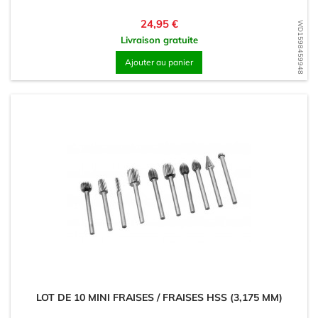
Prix
24,95 €
WD1598459948
Livraison gratuite
Ajouter au panier
LOT DE 10 MINI FRAISES / FRAISES HSS (3,175 MM)