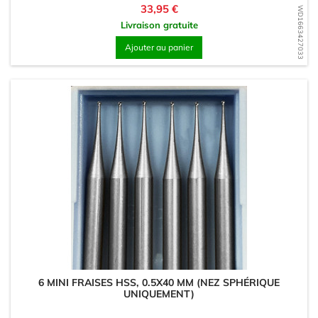
Prix
33,95 €
WD1663427033
Livraison gratuite
Ajouter au panier
6 MINI FRAISES HSS, 0.5X40 MM (NEZ SPHÉRIQUE
UNIQUEMENT)