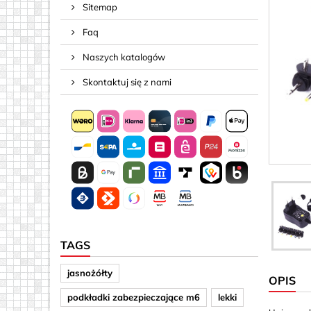
Sitemap
Sprężyny i
Faq
Śruby
Śruby nak
Naszych katalogów
Taśma, Li
Skontaktuj się z nami
Złącza do
TAGS
jasnożółty
OPIS
podkładki zabezpieczające m6
lekki
Magnesy