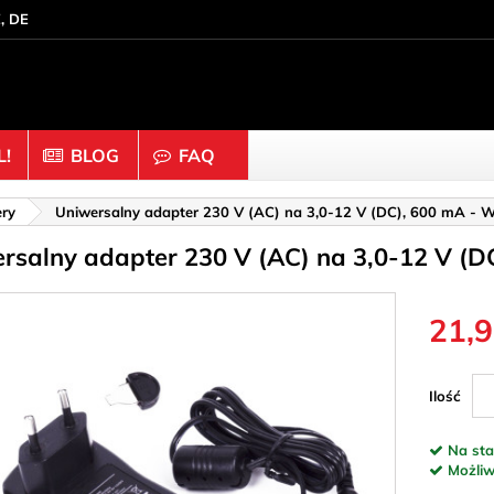
, DE
!
BLOG
FAQ
Drewno & Korek
ry
Uniwersalny adapter 230 V (AC) na 3,0-12 V (DC), 600 mA 
rsalny adapter 230 V (AC) na 3,0-12 V 
a
Czapki & Guziki
 dystansowe
Dyski
y & Pierścienie
Figurki
21,9
poiwa
Korek
ęty
Kostka do gry
Ilość
rampowych (nakrętki
Kulki & Koraliki
Na sta
Ozdoby & Rzeźby w dr
Możliwo
e
Patyki & Klocki