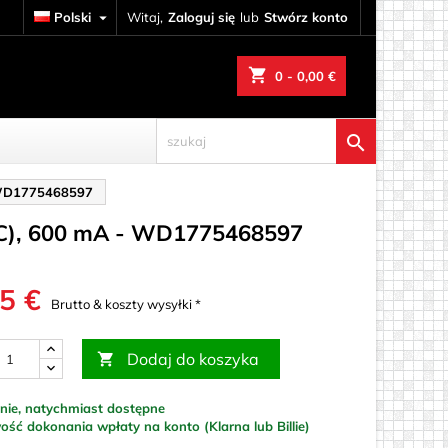
Polski

Witaj,
Zaloguj się
lub
Stwórz konto
shopping_cart
0
- 0,00 €

- WD1775468597
(DC), 600 mA - WD1775468597
5 €
Brutto & koszty wysyłki *
Dodaj do koszyka

nie, natychmiast dostępne
ewnie
ść dokonania wpłaty na konto (Klarna lub Billie)