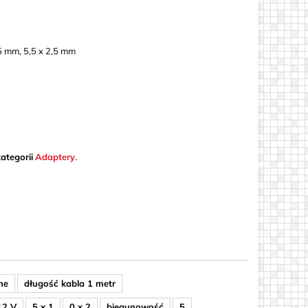
5 mm, 5,5 x 2,5 mm
ategorii
Adaptery
.
ne
długość kabla 1 metr
12 V
5 x 1
0 x 2
biegunowość
5