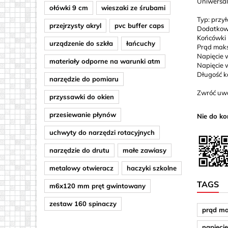
Uniwersal
ołówki 9 cm
wieszaki ze śrubami
Cylinder/
Typ: przył
przejrzysty akryl
pvc buffer caps
Dodatkow
Haczyki 
Końcówki 
urządzenie do szkła
łańcuchy
Prąd mak
Kwadrat/
Napięcie 
materiały odporne na warunki atm
Napięcie wy
Długość k
narzędzie do pomiaru
Zwróć uw
przyssawki do okien
przesiewanie płynów
Nie do ko
uchwyty do narzędzi rotacyjnych
narzędzie do drutu
małe zawiasy
metalowy otwieracz
haczyki szkolne
TAGS
m6x120 mm pręt gwintowany
zestaw 160 spinaczy
prąd m
napięci