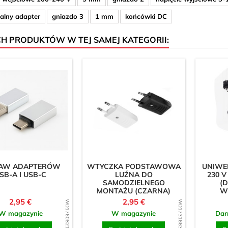
alny adapter
gniazdo 3
1 mm
końcówki DC
CH PRODUKTÓW W TEJ SAMEJ KATEGORII:
TAW ADAPTERÓW
WTYCZKA PODSTAWOWA
UNIWE
SB-A I USB-C
LUŹNA DO
230 V
SAMODZIELNEGO
(D
MONTAŻU (CZARNA)
W
Cena
Cena
2,95 €
2,95 €
WD1760821906
WD1731663456
W magazynie
W magazynie
Dar