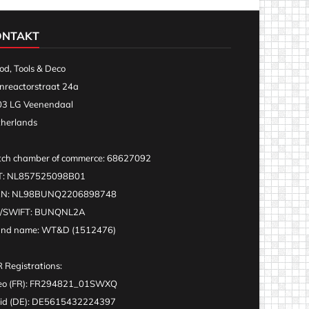
ONTAKT
d, Tools & Deco
nreactorstraat 24a
3 LG Veenendaal
herlands
ch chamber of commerce: 68627092
T: NL857525098B01
AN: NL98BUNQ2206898748
C/SWIFT: BUNQNL2A
and name: WT&D (1512476)
 Registrations:
eo (FR): FR294821_01SWXQ
id (DE): DE5615432224397