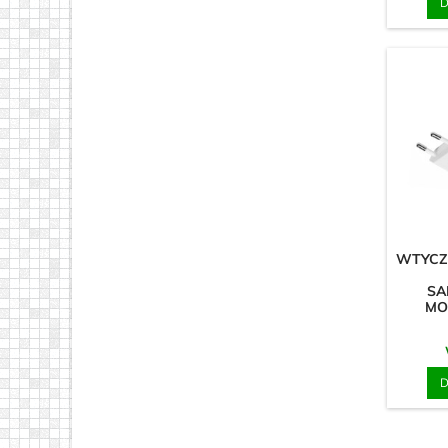
D
WTYCZ
SA
MO
D