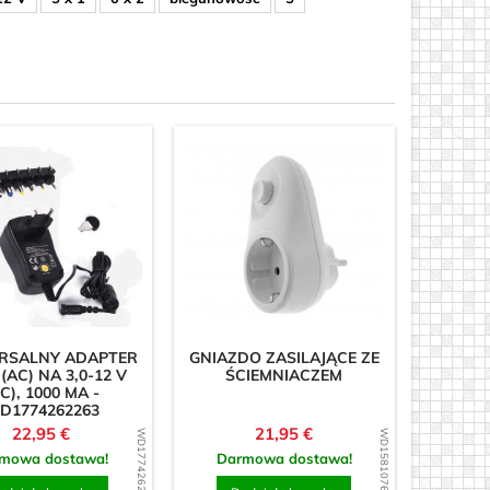
RSALNY ADAPTER
GNIAZDO ZASILAJĄCE ZE
 (AC) NA 3,0-12 V
ŚCIEMNIACZEM
C), 1000 MA -
D1774262263
Cena
Cena
22,95 €
21,95 €
WD1774262263
WD1581076506
mowa dostawa!
Darmowa dostawa!