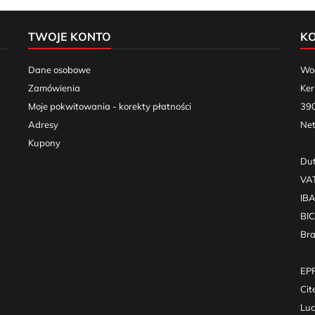
TWOJE KONTO
K
Dane osobowe
Woo
Zamówienia
Ker
Moje pokwitowania - korekty płatności
390
Adresy
Net
Kupony
Dut
VA
IB
BI
Br
EPR
Cit
Luc