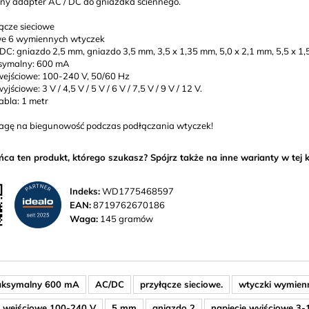
ny adapter AC / DC do gniazdka ściennego.
Dysk
ącze sieciowe
e 6 wymiennych wtyczek
magnetyczne
DC: gniazdo 2,5 mm, gniazdo 3,5 mm, 3,5 x 1,35 mm, 5,0 x 2,1 mm, 5,5 x 1,
symalny: 600 mA
Prostokąt
wejściowe: 100-240 V, 50/60 Hz
jściowe: 3 V / 4,5 V / 5 V / 6 V / 7,5 V / 9 V / 12 V.
abla: 1 metr
agę na biegunowość podczas podłączania wtyczek!
ńca ten produkt, którego szukasz? Spójrz także na inne warianty w tej k
Indeks:
WD1775468597
EAN:
8719762670186
Waga:
145 gramów
aksymalny 600 mA
AC/DC
przyłącze sieciowe.
wtyczki wymien
e wejściowe 100-240 V
5 mm
gniazdo 2
napięcie wyjściowe 3-