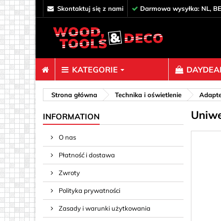
skontaktuj się z nami
Darmowa wysyłka: NL, BE
KATEGORIE
DAYDEAL
Łączniki
Strona główna
Technika i oświetlenie
Adapte
Uniwe
Dekoracj
INFORMATION
Elementy
O nas
Haki, Ocz
Płatność i dostawa
Klipy i s
Kołki & Pr
Zwroty
Nakrętek 
Polityka prywatności
wkręcane)
Zasady i warunki użytkowania
Paznokci