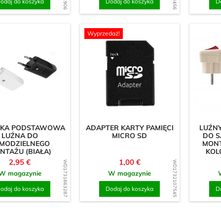
odaj do koszyka
Dodaj do koszyka
D
Wyprzedaż!
KA PODSTAWOWA
ADAPTER KARTY PAMIĘCI
LUŹNY
LUŹNA DO
MICRO SD
DO 
MODZIELNEGO
MONT
NTAŻU (BIAŁA)
KOL
Cena
Cena
2,95 €
1,00 €
WD1731663287
WD1732107545
W magazynie
W magazynie
odaj do koszyka
Dodaj do koszyka
D