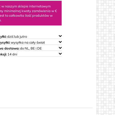
 w naszym sklepie internetowym
y minimalnej kwoty zamówienia w €
Jest to całkowita ilość produktów w
.
ody&#39;ego
łki:
dziś lub jutro
ysyłki:
wysyłka na cały świat
wa dostawa:
do NL, BE i DE
ksji:
14 dni
 mm
 mm