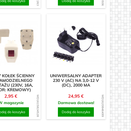
odaj do koszyka
Dodaj do koszyka
 KOŁEK ŚCIENNY
UNIWERSALNY ADAPTER
SAMODZIELNEGO
230 V (AC) NA 3,0-12 V
AŻU (230V, 16A,
(DC), 2000 MA
OR: KREMOWY)
Cena
Cena
2,95 €
24,95 €
WD1615824528
WD1620846499
W magazynie
Darmowa dostawa!
odaj do koszyka
Dodaj do koszyka