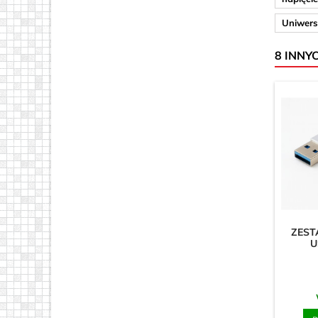
Uniwers
8 INNY
ZES
U