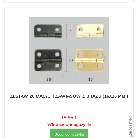
ZESTAW 20 MAŁYCH ZAWIASÓW Z BRĄZU (16X13 MM )
Cena
19,95 €
WD1580075779
Wkrótce w magazynie
Dodaj do koszyka