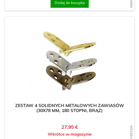
Dodaj do koszyka
ZESTAW 4 SOLIDNYCH METALOWYCH ZAWIASÓW
(30X78 MM, 180 STOPNI, BRĄZ)
Cena
27,95 €
WD1583448409
Wkrótce w magazynie