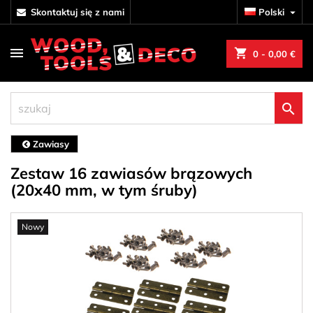
skontaktuj się z nami
Polski

shopping_cart
0
- 0,00 €

Zawiasy
Zestaw 16 zawiasów brązowych
(20x40 mm, w tym śruby)
Nowy