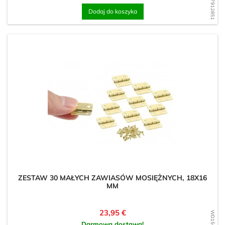
WD1587912851
Dodaj do koszyka
ZESTAW 30 MAŁYCH ZAWIASÓW MOSIĘŻNYCH, 18X16
MM
Cena
23,95 €
Darmowa dostawa!