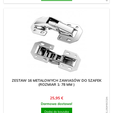
ZESTAW 16 METALOWYCH ZAWIASÓW DO SZAFEK
(ROZMIAR 1: 78 MM )
Cena
25,95 €
WD1564567339
Darmowa dostawa!
Dodaj do koszyka