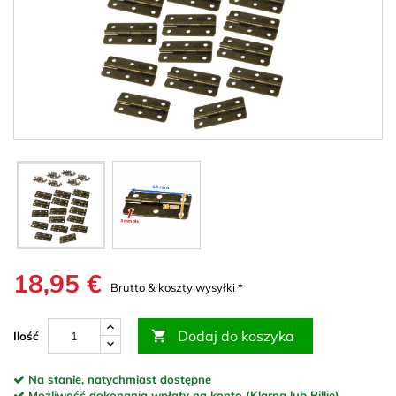
18,95 €
Brutto & koszty wysyłki *
Dodaj do koszyka

Ilość
Na stanie, natychmiast dostępne
Możliwość dokonania wpłaty na konto (Klarna lub Billie)