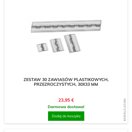
ZESTAW 30 ZAWIASÓW PLASTIKOWYCH,
PRZEZROCZYSTYCH, 30X33 MM
Cena
23,95 €
WD1572792628
Darmowa dostawa!
Dodaj do koszyka