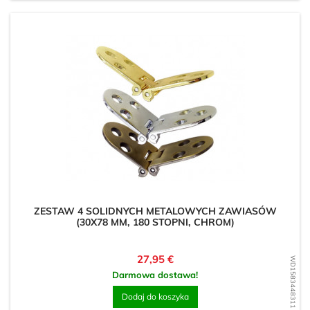
ZESTAW 4 SOLIDNYCH METALOWYCH ZAWIASÓW
(30X78 MM, 180 STOPNI, CHROM)
Cena
27,95 €
WD1583448311
Darmowa dostawa!
Dodaj do koszyka