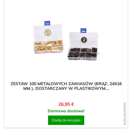
ZESTAW 100 METALOWYCH ZAWIASÓW (BRĄZ, 24X16
MM ), DOSTARCZANY W PLASTIKOWYM...
Cena
26,95 €
WD1613573070
Darmowa dostawa!
Dodaj do koszyka