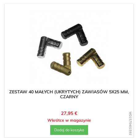
ZESTAW 40 MAŁYCH (UKRYTYCH) ZAWIASÓW 5X25 MM,
CZARNY
Cena
27,95 €
WD1570401592
Wkrótce w magazynie
Dodaj do koszyka