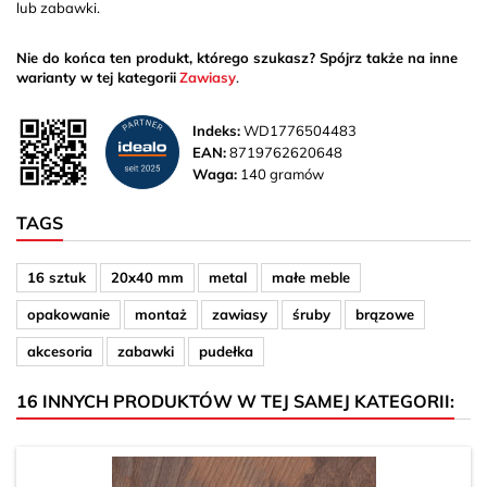
lub zabawki.
Nie do końca ten produkt, którego szukasz? Spójrz także na inne
warianty w tej kategorii
Zawiasy
.
Indeks:
WD1776504483
EAN:
8719762620648
Waga:
140 gramów
TAGS
16 sztuk
20x40 mm
metal
małe meble
opakowanie
montaż
zawiasy
śruby
brązowe
akcesoria
zabawki
pudełka
16 INNYCH PRODUKTÓW W TEJ SAMEJ KATEGORII: