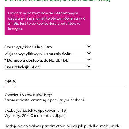
Uwaga: w naszym sklepie internetowym
używamy minimalnej kwoty zamówienia w €
24,95. Jest to całkowita ilość produktów w
koszyku.
Czas wysyłki:
dziś lub jutro
Miejsce wysyłki:
wysyłka na cały świat
* Darmowa dostawa:
do NL, BE i DE
Czas refleksji:
14 dni
OPIS
Komplet 16 zawiasów, brąz.
Zawiasy dostarczane są z pasującymi śrubami.
Liczba jednostek w opakowaniu: 16
Wymiary: 20x40 mm (patrz zdjęcie)
Nadaje się do małych przedmiotów, takich jak pudełka, małe meble