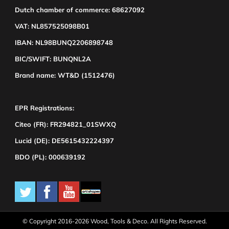
Dutch chamber of commerce: 68627092
VAT: NL857525098B01
IBAN: NL98BUNQ2206898748
BIC/SWIFT: BUNQNL2A
Brand name: WT&D (1512476)
EPR Registrations:
Citeo (FR): FR294821_01SWXQ
Lucid (DE): DE5615432224397
BDO (PL): 000639192
© Copyright 2016-2026 Wood, Tools & Deco. All Rights Reserved.