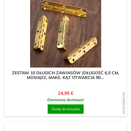
ZESTAW 10 DŁUGICH ZAWIASÓW (DŁUGOŚĆ 6,5 CM,
MOSIĄDZ, MAKS. KĄT OTWARCIA 90...
Cena
24,95 €
WD1598218110
Darmowa dostawa!
Dodaj do koszyka