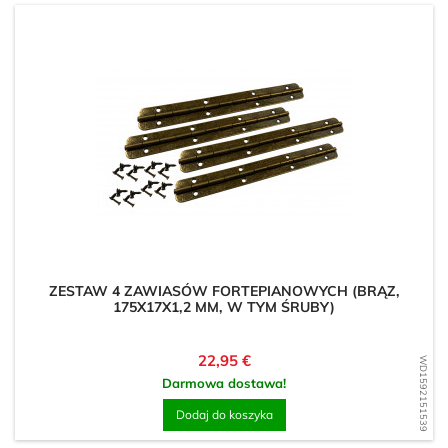
ZESTAW 4 ZAWIASÓW FORTEPIANOWYCH (BRĄZ,
175X17X1,2 MM, W TYM ŚRUBY)
Cena
22,95 €
WD1592151539
Darmowa dostawa!
Dodaj do koszyka