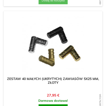
Dodaj do koszyka
ZESTAW 40 MAŁYCH (UKRYTYCH) ZAWIASÓW 5X25 MM,
ZŁOTY
Cena
27,95 €
WD1762856890
Darmowa dostawa!