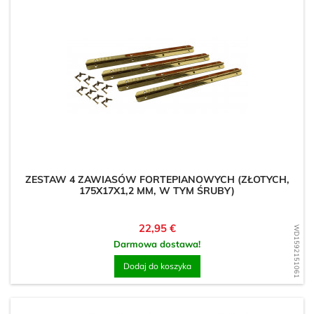
ZESTAW 4 ZAWIASÓW FORTEPIANOWYCH (ZŁOTYCH,
175X17X1,2 MM, W TYM ŚRUBY)
Cena
22,95 €
WD1592151061
Darmowa dostawa!
Dodaj do koszyka