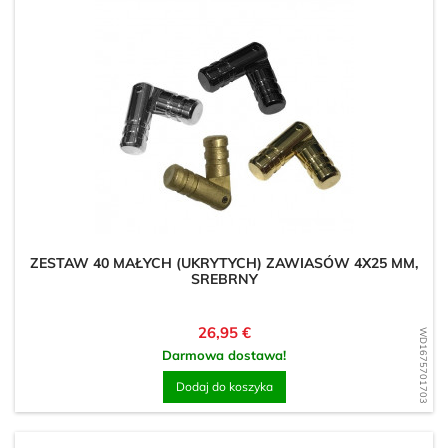
ZESTAW 40 MAŁYCH (UKRYTYCH) ZAWIASÓW 4X25 MM,
SREBRNY
Cena
26,95 €
WD1675701703
Darmowa dostawa!
Dodaj do koszyka