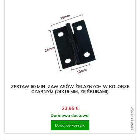
ZESTAW 60 MINI ZAWIASÓW ŻELAZNYCH W KOLORZE
CZARNYM (24X16 MM, ZE ŚRUBAMI)
Cena
23,95 €
WD1571419386
Darmowa dostawa!
Dodaj do koszyka