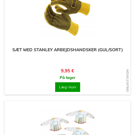
SÆT MED STANLEY ARBEJDSHANDSKER (GUL/SORT)
Pris
9,95 €
WD1612197682
På lager
Læg i kurv