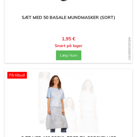
SÆT MED 50 BASALE MUNDMASKER (SORT)
Pris
1,95 €
WD1610060357
Snart på lager
Læg i kurv
På tilbud!