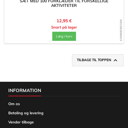
SÆT MED 100 FORKLÆDER TIL FORSKELLIGE
AKTIVITETER
Pris
12,95 €
WD1582896933
Snart på lager
Læg i kurv

TILBAGE TIL TOPPEN
INFORMATION
Om os
Betaling og levering
Vender tilbage