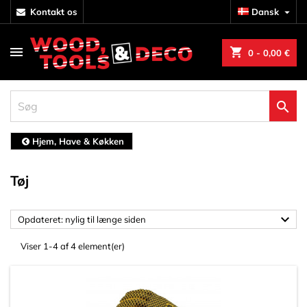
kontakt os
Dansk

shopping_cart
0
- 0,00 €

Hjem, Have & Køkken
Tøj

Opdateret: nylig til længe siden
Viser 1-4 af 4 element(er)