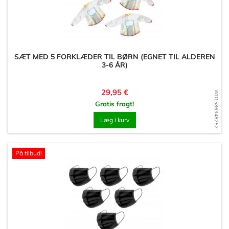
SÆT MED 5 FORKLÆDER TIL BØRN (EGNET TIL ALDEREN
3-6 ÅR)
Pris
29,95 €
WD1586348252
Gratis fragt!
Læg i kurv
På tilbud!