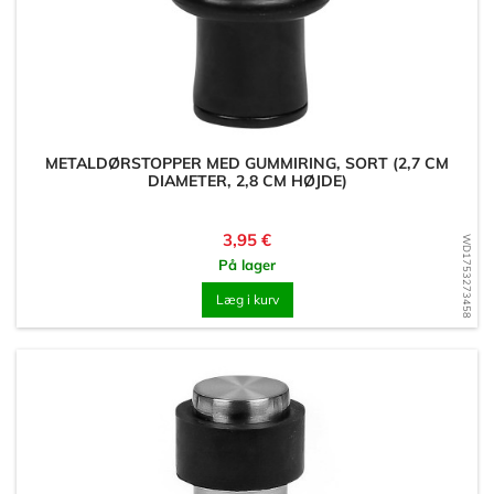
METALDØRSTOPPER MED GUMMIRING, SORT (2,7 CM
DIAMETER, 2,8 CM HØJDE)
Pris
3,95 €
WD1753273458
På lager
Læg i kurv