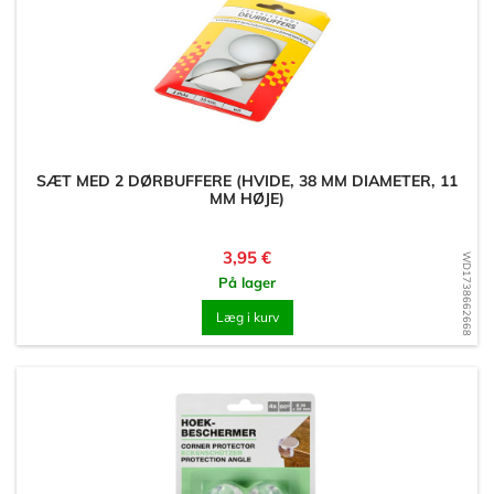
SÆT MED 2 DØRBUFFERE (HVIDE, 38 MM DIAMETER, 11
MM HØJE)
Pris
3,95 €
WD1738662668
På lager
Læg i kurv