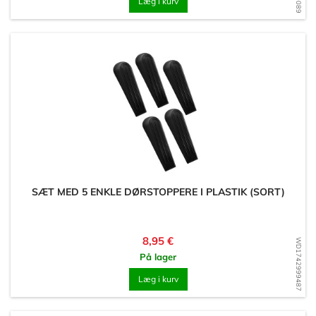
Læg i kurv
SÆT MED 5 ENKLE DØRSTOPPERE I PLASTIK (SORT)
Pris
8,95 €
WD1742999487
På lager
Læg i kurv