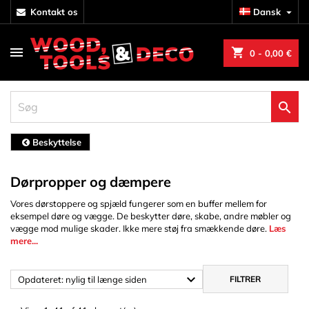
kontakt os
Dansk

shopping_cart
0
- 0,00 €

Beskyttelse
Dørpropper og dæmpere
Vores dørstoppere og spjæld fungerer som en buffer mellem for
eksempel døre og vægge. De beskytter døre, skabe, andre møbler og
vægge mod mulige skader. Ikke mere støj fra smækkende døre.
Læs
mere...

Opdateret: nylig til længe siden
FILTRER