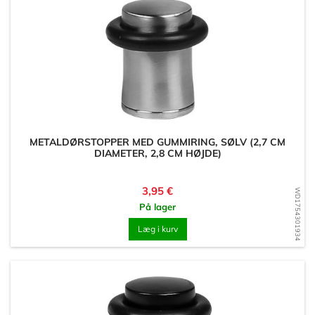
METALDØRSTOPPER MED GUMMIRING, SØLV (2,7 CM
DIAMETER, 2,8 CM HØJDE)
Pris
3,95 €
WD1754301934
På lager
Læg i kurv