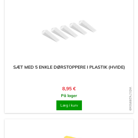
SÆT MED 5 ENKLE DØRSTOPPERE I PLASTIK (HVIDE)
Pris
8,95 €
WD1742895049
På lager
Læg i kurv