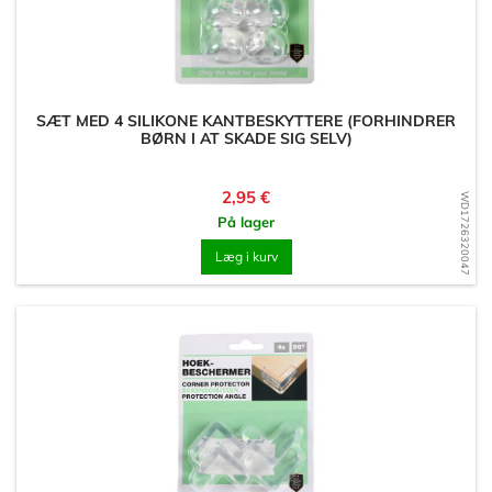
SÆT MED 4 SILIKONE KANTBESKYTTERE (FORHINDRER
BØRN I AT SKADE SIG SELV)
Pris
2,95 €
WD1726320047
På lager
Læg i kurv