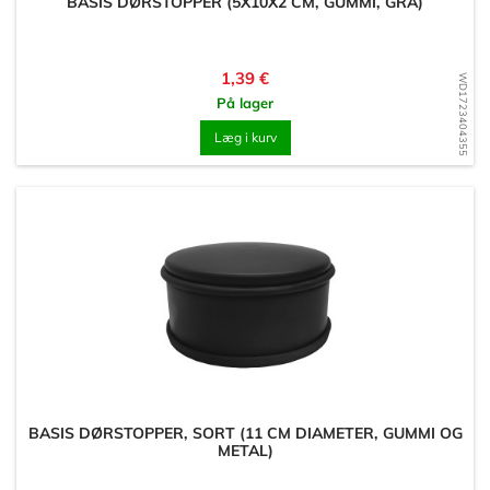
BASIS DØRSTOPPER (5X10X2 CM, GUMMI, GRÅ)
Pris
1,39 €
WD1723404355
På lager
Læg i kurv
BASIS DØRSTOPPER, SORT (11 CM DIAMETER, GUMMI OG
METAL)