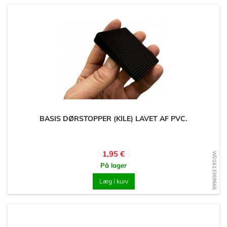
BASIS DØRSTOPPER (KILE) LAVET AF PVC.
Pris
1,95 €
WD1613309666
På lager
Læg i kurv