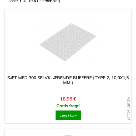
Viser 1-41 af 41 element(er)
SÆT MED 300 SELVKLÆBENDE BUFFERE (TYPE 2, 10,0X1,5
MM )
Pris
18,95 €
WD1574101107
Gratis fragt!
Læg i kurv