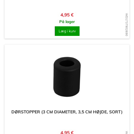
Pris
4,95 €
WD1737902690
På lager
Læg i kurv
DØRSTOPPER (3 CM DIAMETER, 3,5 CM HØJDE, SORT)
Pris
4,95 €