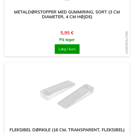
METALDØRSTOPPER MED GUMMIRING, SORT (3 CM
DIAMETER, 4 CM HØJDE)
Pris
5,95 €
WD1752520037
På lager
Læg i kurv
FLEKSIBEL DØRKILE (16 CM, TRANSPARENT, FLEKSIBEL)