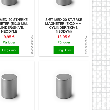
MED 20 STÆRKE
SÆT MED 20 STÆRKE
ETER (5X10 MM,
MAGNETER (5X20 MM,
LINDER/SKIVE,
CYLINDER/SKIVE,
NEODYM)
NEODYM)
Pris
Pris
9,95 €
13,95 €
WD1766354059
WD1766354058
På lager
På lager
Læg i kurv
Læg i kurv