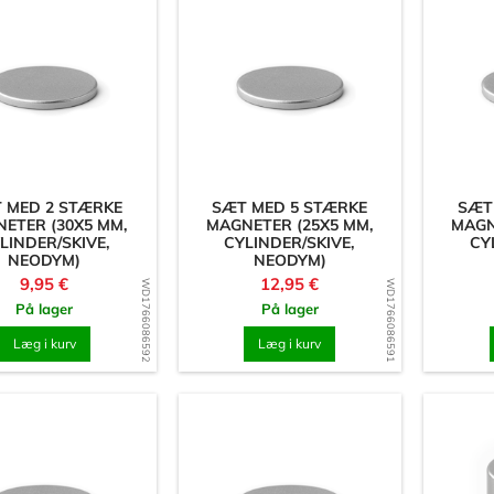
 MED 2 STÆRKE
SÆT MED 5 STÆRKE
SÆT
ETER (30X5 MM,
MAGNETER (25X5 MM,
MAGN
LINDER/SKIVE,
CYLINDER/SKIVE,
CY
NEODYM)
NEODYM)
Pris
Pris
9,95 €
12,95 €
WD1766086592
WD1766086591
På lager
På lager
Læg i kurv
Læg i kurv