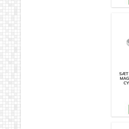
SÆT
MAG
CY