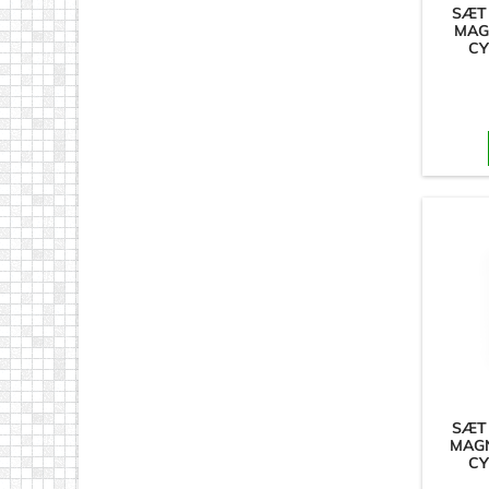
SÆT
MAG
CY
SÆT
MAGN
CY