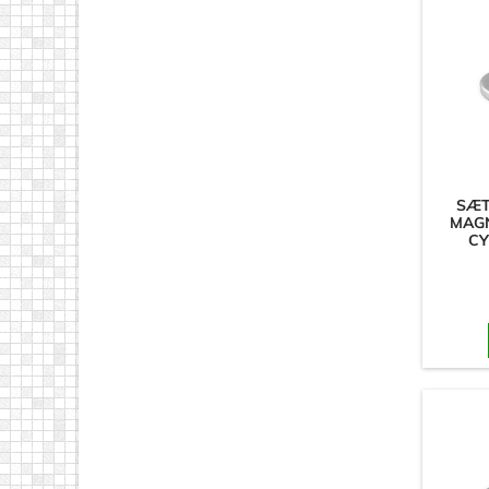
SÆT
MAGN
CY