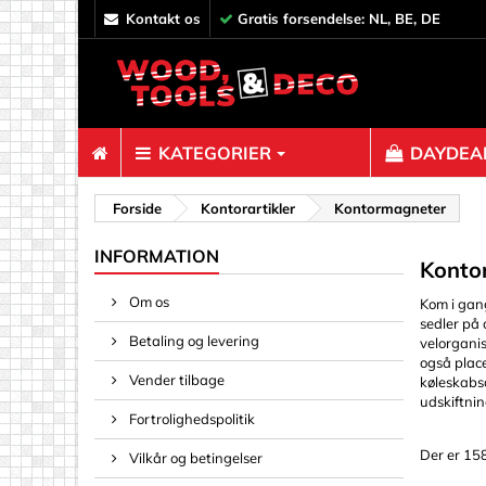
kontakt os
Gratis forsendelse: NL, BE, DE
KATEGORIER
DAYDEAL
Fastgørels
Forside
Kontorartikler
Kontormagneter
Afstandss
INFORMATION
Konto
Bolte og 
Om os
Kom i gan
Clips, Bi
sedler på 
Betaling og levering
velorgani
Dekoratio
også plac
Fjedre og 
Vender tilbage
køleskabs
udskiftnin
Gevindind
Fortrolighedspolitik
Hyldestik
Der er 158
Vilkår og betingelser
Kroge, øjn