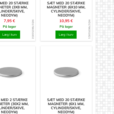
MED 20 STÆRKE
SÆT MED 20 STÆRKE
ETER (3X8 MM,
MAGNETER (6X10 MM,
LINDER/SKIVE,
CYLINDER/SKIVE,
NEODYM)
NEODYM)
Pris
Pris
7,95 €
10,95 €
WD1766351832
WD1766351821
På lager
På lager
Læg i kurv
Læg i kurv
 MED 2 STÆRKE
SÆT MED 20 STÆRKE
ETER (30X2 MM,
MAGNETER (6X1 MM,
LINDER/SKIVE,
CYLINDER/SKIVE,
NEODYM)
NEODYM)