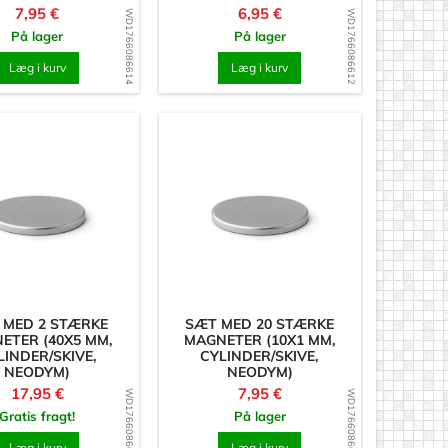
Pris
Pris
7,95 €
6,95 €
WD1766086614
WD1766086612
På lager
På lager
Læg i kurv
Læg i kurv
 MED 2 STÆRKE
SÆT MED 20 STÆRKE
ETER (40X5 MM,
MAGNETER (10X1 MM,
LINDER/SKIVE,
CYLINDER/SKIVE,
NEODYM)
NEODYM)
Pris
Pris
17,95 €
7,95 €
WD1766086604
WD1766086603
Gratis fragt!
På lager
Læg i kurv
Læg i kurv