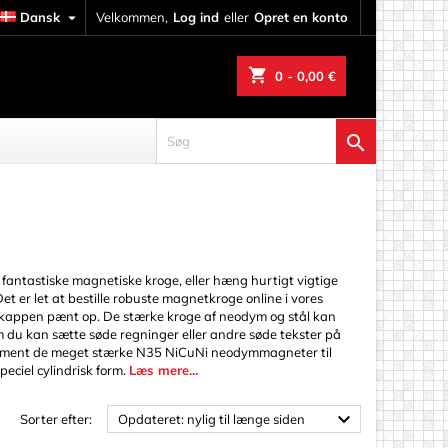
Dansk

Velkommen,
Log ind
eller
Opret en konto
shopping_cart
0
- 0,00 €

antastiske magnetiske kroge, eller hæng hurtigt vigtige
 er let at bestille robuste magnetkroge online i vores
 kappen pænt op. De stærke kroge af neodym og stål kan
du kan sætte søde regninger eller andre søde tekster på
ortiment de meget stærke N35 NiCuNi neodymmagneter til
peciel cylindrisk form.
Læs mere...
erarbejde

Sorter efter:
Opdateret: nylig til længe siden