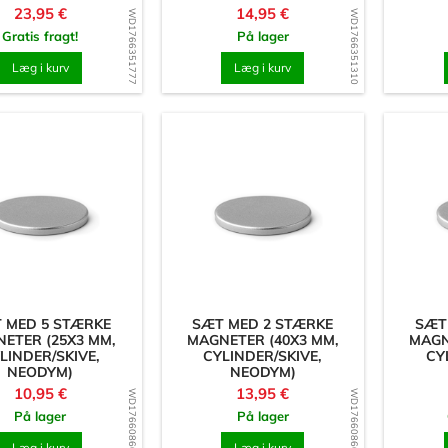
Pris
Pris
23,95 €
14,95 €
WD1766351777
WD1766351310
Gratis fragt!
På lager
Læg i kurv
Læg i kurv
 MED 5 STÆRKE
SÆT MED 2 STÆRKE
SÆT
ETER (25X3 MM,
MAGNETER (40X3 MM,
MAGN
LINDER/SKIVE,
CYLINDER/SKIVE,
CY
NEODYM)
NEODYM)
Pris
Pris
10,95 €
13,95 €
WD1766086609
WD1766086605
På lager
På lager
Læg i kurv
Læg i kurv