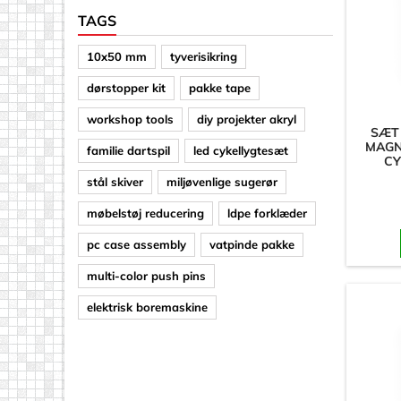
TAGS
10x50 mm
tyverisikring
dørstopper kit
pakke tape
workshop tools
diy projekter akryl
SÆT
MAGN
familie dartspil
led cykellygtesæt
CY
stål skiver
miljøvenlige sugerør
møbelstøj reducering
ldpe forklæder
pc case assembly
vatpinde pakke
multi-color push pins
elektrisk boremaskine