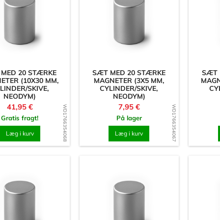
 MED 20 STÆRKE
SÆT MED 20 STÆRKE
SÆT 
ETER (10X30 MM,
MAGNETER (3X5 MM,
MAGN
LINDER/SKIVE,
CYLINDER/SKIVE,
CY
NEODYM)
NEODYM)
Pris
Pris
41,95 €
7,95 €
WD1766354068
WD1766354067
Gratis fragt!
På lager
Læg i kurv
Læg i kurv