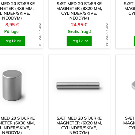
 MED 20 STÆRKE
SÆT MED 20 STÆRKE
SÆT 
NETER (4X8 MM,
MAGNETER (8X20 MM,
MAGN
LINDER/SKIVE,
CYLINDER/SKIVE,
CY
NEODYM)
NEODYM)
Pris
Pris
8,95 €
24,95 €
WD1766351850
WD1766351844
På lager
Gratis fragt!
Læg i kurv
Læg i kurv
 MED 20 STÆRKE
SÆT MED 20 STÆRKE
SÆT
ETER (6X30 MM,
MAGNETER (6X20 MM,
MAGN
LINDER/SKIVE,
CYLINDER/SKIVE,
CY
NEODYM)
NEODYM)