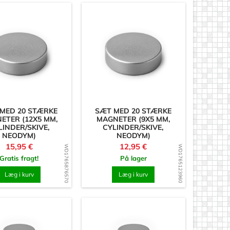
MED 20 STÆRKE
SÆT MED 20 STÆRKE
ETER (12X5 MM,
MAGNETER (9X5 MM,
LINDER/SKIVE,
CYLINDER/SKIVE,
NEODYM)
NEODYM)
Pris
Pris
15,95 €
12,95 €
WD1765876570
WD1765123960
Gratis fragt!
På lager
Læg i kurv
Læg i kurv