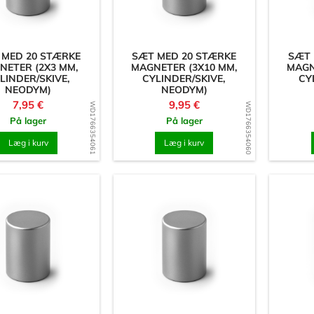
 MED 20 STÆRKE
SÆT MED 20 STÆRKE
SÆT 
NETER (2X3 MM,
MAGNETER (3X10 MM,
MAGN
LINDER/SKIVE,
CYLINDER/SKIVE,
CY
NEODYM)
NEODYM)
Pris
Pris
7,95 €
9,95 €
WD1766354061
WD1766354060
På lager
På lager
Læg i kurv
Læg i kurv