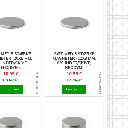
 MED 5 STÆRKE
SÆT MED 5 STÆRKE
ETER (20X5 MM,
MAGNETER (22X3 MM,
LINDER/SKIVE,
CYLINDER/SKIVE,
NEODYM)
NEODYM)
Pris
Pris
10,95 €
10,95 €
WD1766086590
WD1766086589
På lager
På lager
Læg i kurv
Læg i kurv