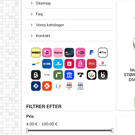
Sitemap
Negle
Faq
Pinde & 
Skruer
Vores kataloger
Tape, Reb
Kontakt
Akryl (plast
Andre fo
Arkmater
M
STØR
Arkmater
DI
Bogstave
Diske
Firkanter
FILTRER EFTER
Pile
Pris
Spejle
4.00 € - 100.00 €