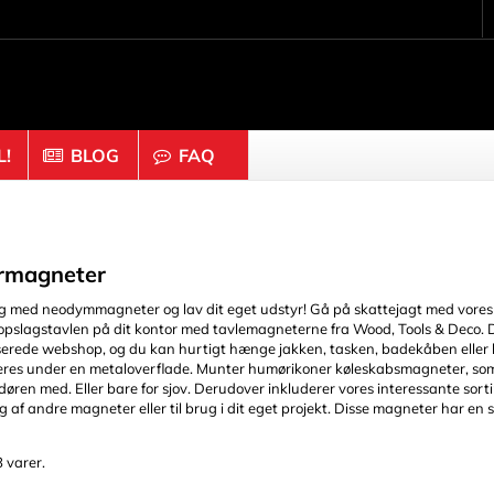
!
BLOG
FAQ
eselementer
Træ & Kork
tykker
Diske
rmagneter
møtrikker
Figurer
g med neodymmagneter og lav dit eget udstyr! Gå på skattejagt med vores f
ndemidler & Net
Halvkugler
opslagstavlen på dit kontor med tavlemagneterne fra Wood, Tools & Deco. Det
serede webshop, og du kan hurtigt hænge jakken, tasken, badekåben eller
n
Kasketter & Knapper
eres under en metaloverflade. Munter humørikoner køleskabsmagneter, som 
stik
Kork
døren med. Eller bare for sjov. Derudover inkluderer vores interessante s
g af andre magneter eller til brug i dit eget projekt. Disse magneter har en s
satser (skruemøtrikker)
Kugler & Perler
Ornamenter & Træskær
 varer.
e og ringe
Pinde og klodser