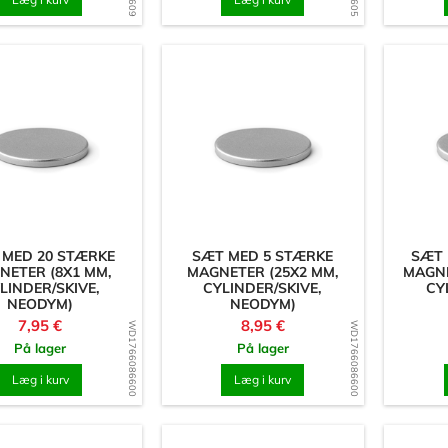
 MED 20 STÆRKE
SÆT MED 5 STÆRKE
SÆT 
NETER (8X1 MM,
MAGNETER (25X2 MM,
MAGNE
LINDER/SKIVE,
CYLINDER/SKIVE,
CY
NEODYM)
NEODYM)
Pris
Pris
7,95 €
8,95 €
WD1766086600
WD1766086600
På lager
På lager
Læg i kurv
Læg i kurv