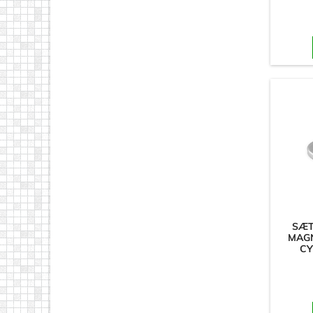
SÆT
MAGN
CY