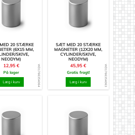
MED 20 STÆRKE
SÆT MED 20 STÆRKE
ETER (6X15 MM,
MAGNETER (12X20 MM,
LINDER/SKIVE,
CYLINDER/SKIVE,
NEODYM)
NEODYM)
Pris
Pris
12,95 €
45,95 €
WD1766354064
WD1766354063
På lager
Gratis fragt!
Læg i kurv
Læg i kurv