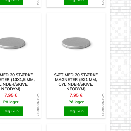
MED 20 STÆRKE
SÆT MED 20 STÆRKE
TER (10X1,5 MM,
MAGNETER (9X1 MM,
LINDER/SKIVE,
CYLINDER/SKIVE,
NEODYM)
NEODYM)
Pris
Pris
7,95 €
7,95 €
WD1766086597
WD1766086593
På lager
På lager
Læg i kurv
Læg i kurv