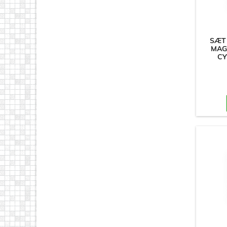
SÆT
MAG
CY