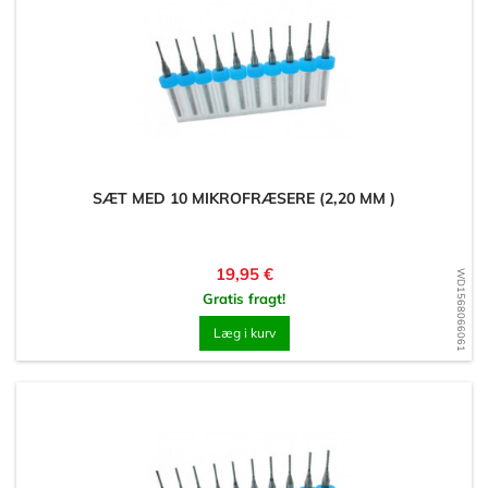
SÆT MED 10 MIKROFRÆSERE (2,20 MM )
Pris
19,95 €
WD1568066061
Gratis fragt!
Læg i kurv