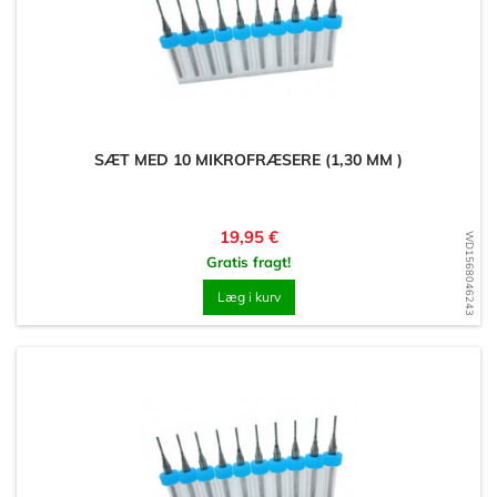
SÆT MED 10 MIKROFRÆSERE (1,30 MM )
Pris
19,95 €
WD1568046243
Gratis fragt!
Læg i kurv