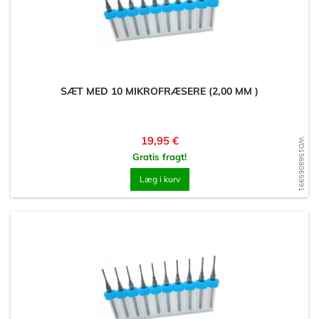
SÆT MED 10 MIKROFRÆSERE (2,00 MM )
Pris
19,95 €
WD1568065991
Gratis fragt!
Læg i kurv