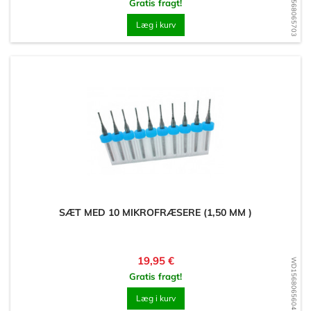
WD1568065703
Gratis fragt!
Læg i kurv
SÆT MED 10 MIKROFRÆSERE (1,50 MM )
Pris
19,95 €
WD1568065604
Gratis fragt!
Læg i kurv