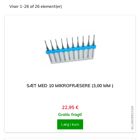
Viser 1-26 af 26 element(er)
SÆT MED 10 MIKROFRÆSERE (3,00 MM )
Pris
22,95 €
WD1568066739
Gratis fragt!
Læg i kurv