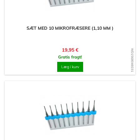
SÆT MED 10 MIKROFRÆSERE (1,10 MM )
Pris
19,95 €
WD1568046031
Gratis fragt!
Læg i kurv