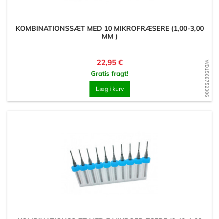
KOMBINATIONSSÆT MED 10 MIKROFRÆSERE (1,00-3,00
MM )
Pris
22,95 €
WD1568752306
Gratis fragt!
Læg i kurv