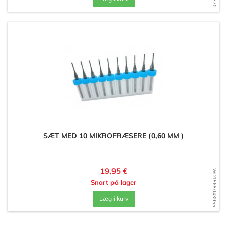
SÆT MED 10 MIKROFRÆSERE (0,60 MM )
Pris
19,95 €
WD1568043955
Snart på lager
Læg i kurv