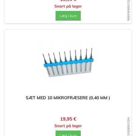
WD1568064886
Snart på lager
Læg i kurv
SÆT MED 10 MIKROFRÆSERE (0,40 MM )
Pris
19,95 €
WD1568064770
Snart på lager
Læg i kurv