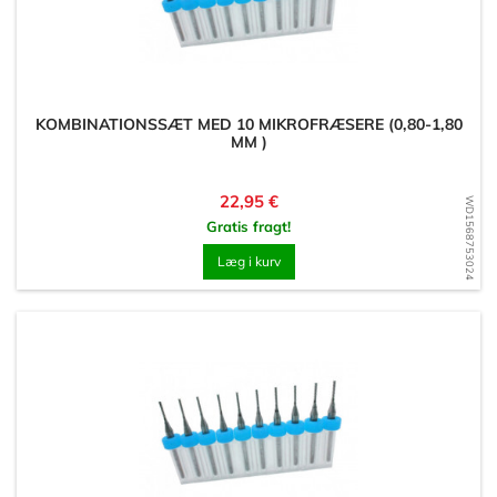
KOMBINATIONSSÆT MED 10 MIKROFRÆSERE (0,80-1,80
MM )
Pris
22,95 €
WD1568753024
Gratis fragt!
Læg i kurv