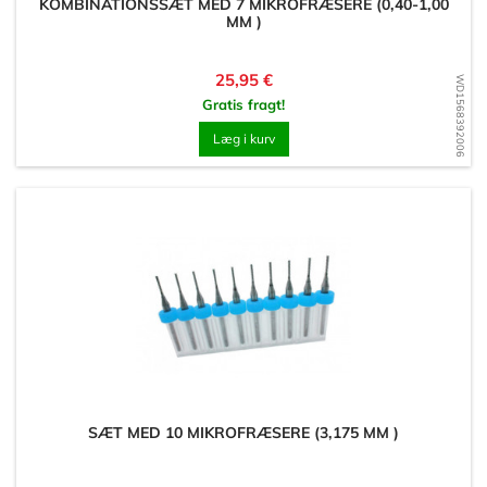
KOMBINATIONSSÆT MED 7 MIKROFRÆSERE (0,40-1,00
MM )
Pris
25,95 €
WD1568392006
Gratis fragt!
Læg i kurv
SÆT MED 10 MIKROFRÆSERE (3,175 MM )