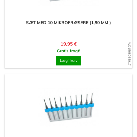
SÆT MED 10 MIKROFRÆSERE (1,90 MM )
Pris
19,95 €
WD1568065917
Gratis fragt!
Læg i kurv