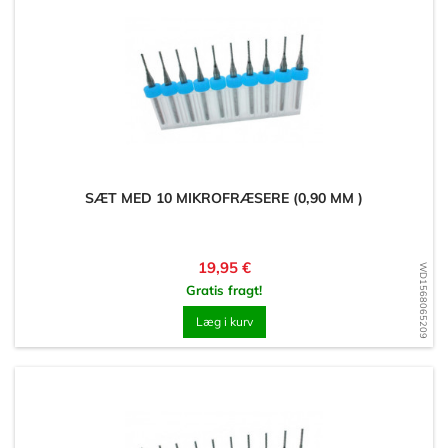
SÆT MED 10 MIKROFRÆSERE (0,90 MM )
Pris
19,95 €
WD1568065209
Gratis fragt!
Læg i kurv