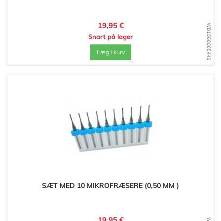
Pris
19,95 €
WD1568065449
Snart på lager
Læg i kurv
SÆT MED 10 MIKROFRÆSERE (0,50 MM )
Pris
19,95 €