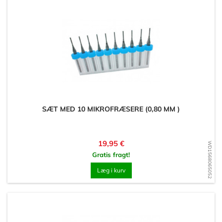
SÆT MED 10 MIKROFRÆSERE (0,80 MM )
Pris
19,95 €
WD1568065052
Gratis fragt!
Læg i kurv