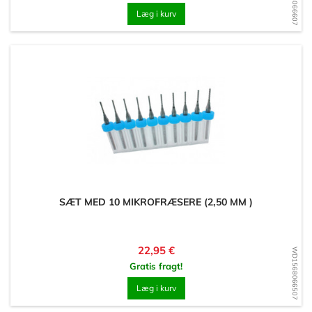
Læg i kurv
SÆT MED 10 MIKROFRÆSERE (2,50 MM )
Pris
22,95 €
WD1568066507
Gratis fragt!
Læg i kurv