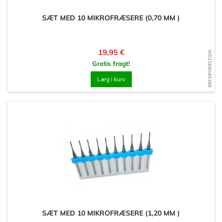
SÆT MED 10 MIKROFRÆSERE (0,70 MM )
Pris
19,95 €
WD1568045386
Gratis fragt!
Læg i kurv
SÆT MED 10 MIKROFRÆSERE (1,20 MM )