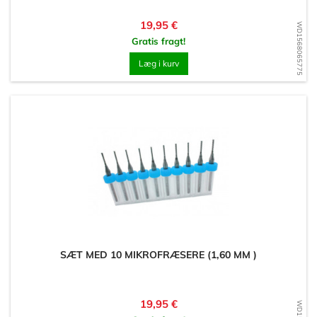
Pris
19,95 €
WD1568065775
Gratis fragt!
Læg i kurv
SÆT MED 10 MIKROFRÆSERE (1,60 MM )
Pris
19,95 €