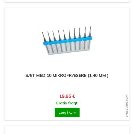
SÆT MED 10 MIKROFRÆSERE (1,40 MM )
Pris
19,95 €
WD1568065543
Gratis fragt!
Læg i kurv