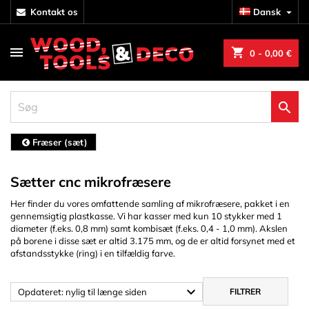
kontakt os
Dansk

shopping_cart
0
- 0,00 €

Fræser (sæt)
Sætter cnc mikrofræsere
Her finder du vores omfattende samling af mikrofræsere, pakket i en
gennemsigtig plastkasse. Vi har kasser med kun 10 stykker med 1
diameter (f.eks. 0,8 mm) samt kombisæt (f.eks. 0,4 - 1,0 mm). Akslen
på borene i disse sæt er altid 3.175 mm, og de er altid forsynet med et
afstandsstykke (ring) i en tilfældig farve.

Opdateret: nylig til længe siden
FILTRER