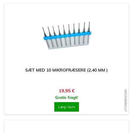
SÆT MED 10 MIKROFRÆSERE (2,40 MM )
Pris
19,95 €
WD1568066117
Gratis fragt!
Læg i kurv