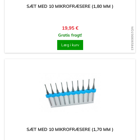
SÆT MED 10 MIKROFRÆSERE (1,80 MM )
Pris
19,95 €
WD1568065843
Gratis fragt!
Læg i kurv
SÆT MED 10 MIKROFRÆSERE (1,70 MM )