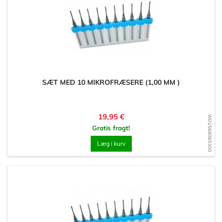
SÆT MED 10 MIKROFRÆSERE (1,00 MM )
Pris
19,95 €
WD1568065300
Gratis fragt!
Læg i kurv