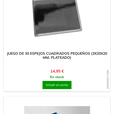
JUEGO DE 30 ESPEJOS CUADRADOS PEQUEÑOS (3X20X20
MM, PLATEADO)
Precio
14,95 €
WD1720005997
En stock
Añadir al carrito