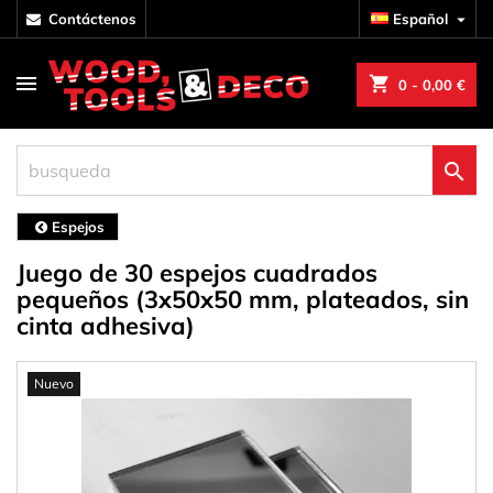
contáctenos
Español

shopping_cart
0
- 0,00 €

Espejos
Juego de 30 espejos cuadrados
pequeños (3x50x50 mm, plateados, sin
cinta adhesiva)
Nuevo