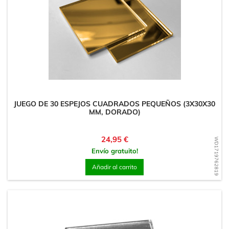
JUEGO DE 30 ESPEJOS CUADRADOS PEQUEÑOS (3X30X30
MM, DORADO)
Precio
24,95 €
WD1719762819
Envío gratuito!
Añadir al carrito