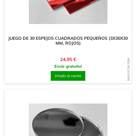
JUEGO DE 30 ESPEJOS CUADRADOS PEQUEÑOS (3X30X30
MM, ROJOS)
Precio
24,95 €
WD1762337656
Envío gratuito!
Añadir al carrito