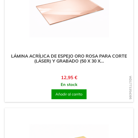
LÁMINA ACRÍLICA DE ESPEJO ORO ROSA PARA CORTE
(LÁSER) Y GRABADO (50 X 30 X...
Precio
12,95 €
WD1773354395
En stock
Añadir al carrito