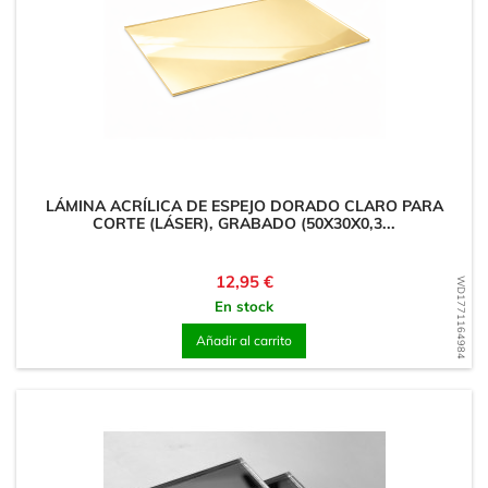
LÁMINA ACRÍLICA DE ESPEJO DORADO CLARO PARA
CORTE (LÁSER), GRABADO (50X30X0,3...
Precio
12,95 €
WD1771164984
En stock
Añadir al carrito