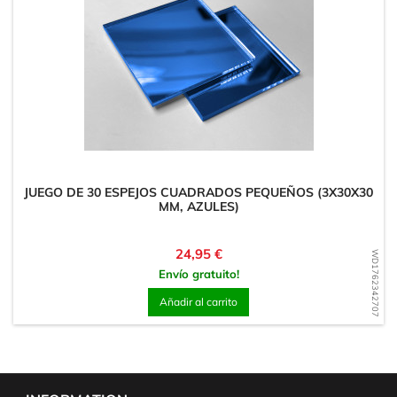
JUEGO DE 30 ESPEJOS CUADRADOS PEQUEÑOS (3X30X30
MM, AZULES)
Precio
24,95 €
WD1762342707
Envío gratuito!
Añadir al carrito