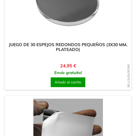
JUEGO DE 30 ESPEJOS REDONDOS PEQUEÑOS (3X30 MM,
PLATEADO)
Precio
24,95 €
WD1679757736
Envío gratuito!
Añadir al carrito