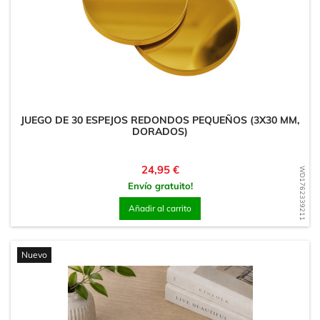
JUEGO DE 30 ESPEJOS REDONDOS PEQUEÑOS (3X30 MM,
DORADOS)
Precio
24,95 €
WD1762339211
Envío gratuito!
Añadir al carrito
Nuevo