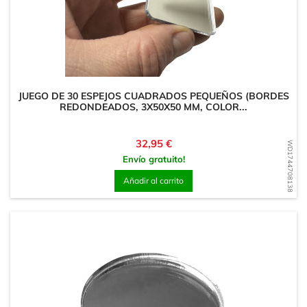
JUEGO DE 30 ESPEJOS CUADRADOS PEQUEÑOS (BORDES
REDONDEADOS, 3X50X50 MM, COLOR...
Precio
32,95 €
WD1744708138
Envío gratuito!
Añadir al carrito