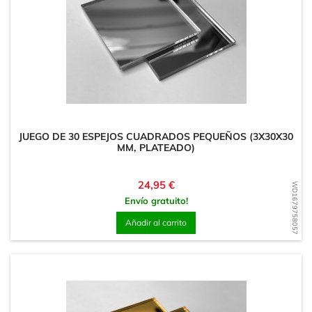
JUEGO DE 30 ESPEJOS CUADRADOS PEQUEÑOS (3X30X30
MM, PLATEADO)
Precio
24,95 €
WD1679758057
Envío gratuito!
Añadir al carrito