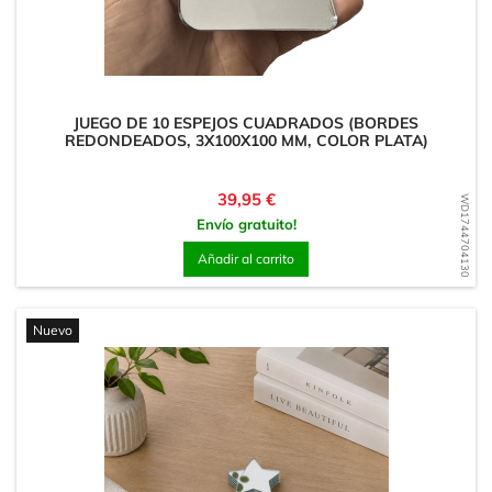
JUEGO DE 10 ESPEJOS CUADRADOS (BORDES
REDONDEADOS, 3X100X100 MM, COLOR PLATA)
Precio
39,95 €
WD1744704130
Envío gratuito!
Añadir al carrito
Nuevo