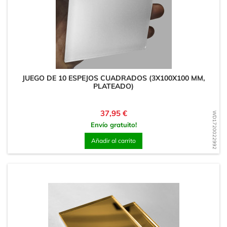
JUEGO DE 10 ESPEJOS CUADRADOS (3X100X100 MM,
PLATEADO)
Precio
37,95 €
WD1720022992
Envío gratuito!
Añadir al carrito