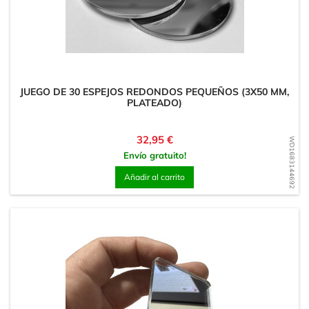
JUEGO DE 30 ESPEJOS REDONDOS PEQUEÑOS (3X50 MM,
PLATEADO)
Precio
32,95 €
WD1683144692
Envío gratuito!
Añadir al carrito