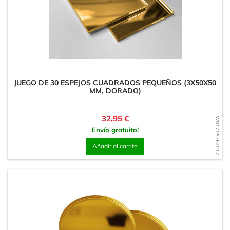
JUEGO DE 30 ESPEJOS CUADRADOS PEQUEÑOS (3X50X50
MM, DORADO)
Precio
32,95 €
WD1719762017
Envío gratuito!
Añadir al carrito