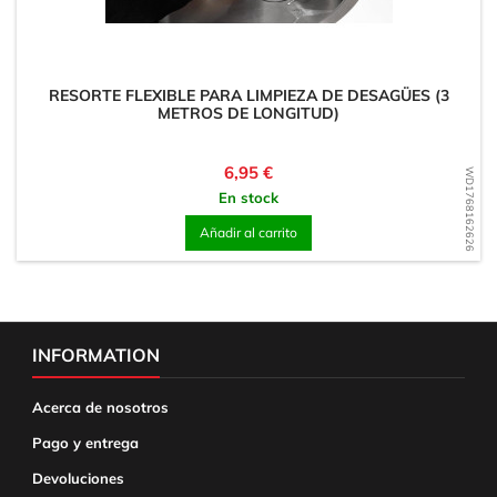
RESORTE FLEXIBLE PARA LIMPIEZA DE DESAGÜES (3
METROS DE LONGITUD)
Precio
6,95 €
WD1768162626
En stock
Añadir al carrito
INFORMATION
Acerca de nosotros
Pago y entrega
Devoluciones