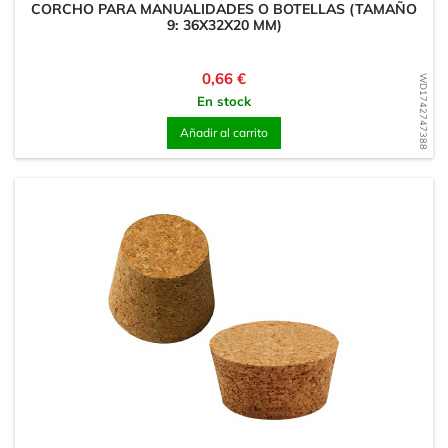
CORCHO PARA MANUALIDADES O BOTELLAS (TAMAÑO
9: 36X32X20 MM)
Precio
0,66 €
WD1742747388
En stock
Añadir al carrito