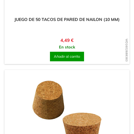
JUEGO DE 50 TACOS DE PARED DE NAILON (10 MM)
Precio
4,49 €
WD1602688383
En stock
Añadir al carrito