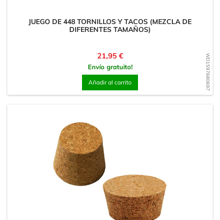
JUEGO DE 448 TORNILLOS Y TACOS (MEZCLA DE
DIFERENTES TAMAÑOS)
Precio
21,95 €
WD1597680697
Envío gratuito!
Añadir al carrito