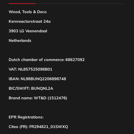
Wood, Tools & Deco
Kernreactorstraat 24a
3903 LG Veenendaal
Netherlands
Dutch chamber of commerce: 68627092
VAT: NL857525098B01
IBAN: NL98BUNQ2206898748
BIC/SWIFT: BUNQNL2A
Brand name: WT&D (1512476)
EPR Registrations:
Citeo (FR): FR294821_01SWXQ