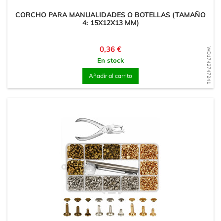
CORCHO PARA MANUALIDADES O BOTELLAS (TAMAÑO
4: 15X12X13 MM)
Precio
0,36 €
WD1742747241
En stock
Añadir al carrito