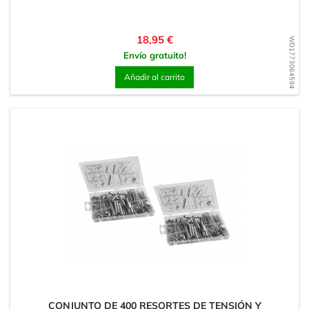
Precio
18,95 €
WD1773064594
Envío gratuito!
Añadir al carrito
CONJUNTO DE 400 RESORTES DE TENSIÓN Y