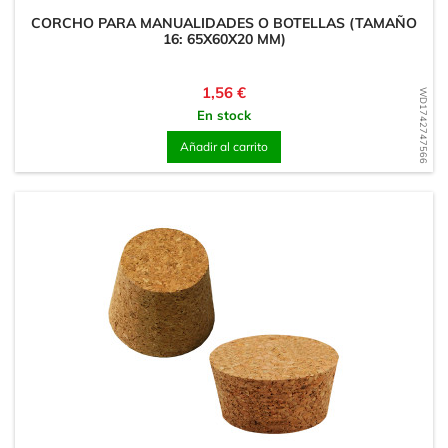
CORCHO PARA MANUALIDADES O BOTELLAS (TAMAÑO
16: 65X60X20 MM)
Precio
1,56 €
WD1742747566
En stock
Añadir al carrito