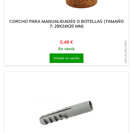
CORCHO PARA MANUALIDADES O BOTELLAS (TAMAÑO
7: 29X24X20 MM)
Precio
0,48 €
WD1742747343
En stock
Añadir al carrito