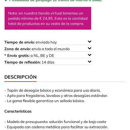
Nota: en nuestra tienda virtual tenemos un
pedido mínimo de € 24,95. Esta es la cantidad
total de productos en su cesta de la compra.
Tiempo de envío:
enviado hoy
Zona de envío:
envío a todo el mundo
* Envío gratis:
a NL, BE y DE
Tiempo de reflexión:
14 días
DESCRIPCIÓN
- Tapón de desagüe básico y económico para uso diario.
- Apto para fregaderos, lavabos y otros desagües estándar.
- La goma flexible garantiza un sellado básico.
Características
- Modelo de presupuesto: solución funcional y de bajo coste
- Equipado con cadena metálica para facilitar su extracción.