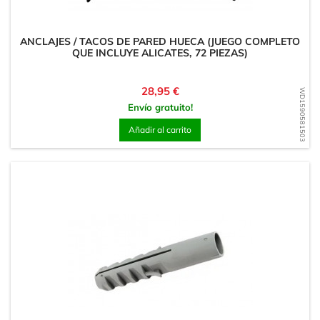
ANCLAJES / TACOS DE PARED HUECA (JUEGO COMPLETO
QUE INCLUYE ALICATES, 72 PIEZAS)
Precio
28,95 €
WD1590581503
Envío gratuito!
Añadir al carrito