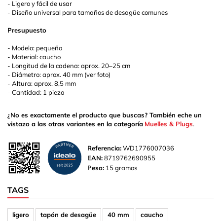
- Ligero y fácil de usar
- Diseño universal para tamaños de desagüe comunes
Presupuesto
- Modelo: pequeño
- Material: caucho
- Longitud de la cadena: aprox. 20–25 cm
- Diámetro: aprox. 40 mm (ver foto)
- Altura: aprox. 8,5 mm
- Cantidad: 1 pieza
¿No es exactamente el producto que buscas? También eche un
vistazo a las otras variantes en la categoría
Muelles & Plugs
.
Referencia:
WD1776007036
EAN:
8719762690955
Peso:
15 gramos
TAGS
ligero
tapón de desagüe
40 mm
caucho