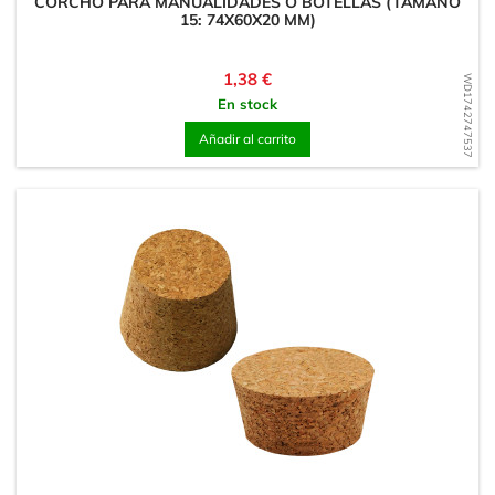
CORCHO PARA MANUALIDADES O BOTELLAS (TAMAÑO
15: 74X60X20 MM)
Precio
1,38 €
WD1742747537
En stock
Añadir al carrito