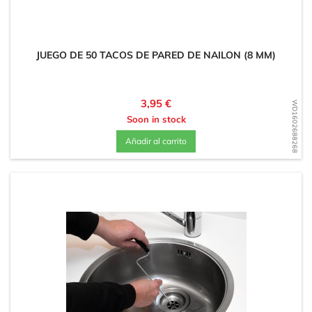
JUEGO DE 50 TACOS DE PARED DE NAILON (8 MM)
Precio
3,95 €
WD1602688268
Soon in stock
Añadir al carrito