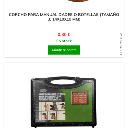
CORCHO PARA MANUALIDADES O BOTELLAS (TAMAÑO
3: 14X10X10 MM)
Precio
0,30 €
WD1742747213
En stock
Añadir al carrito