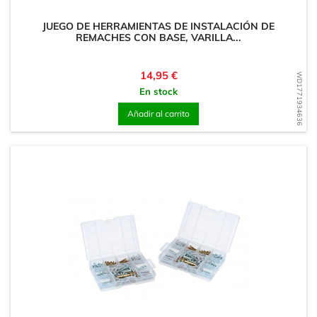
JUEGO DE HERRAMIENTAS DE INSTALACIÓN DE
REMACHES CON BASE, VARILLA...
Precio
14,95 €
WD1771934636
En stock
Añadir al carrito