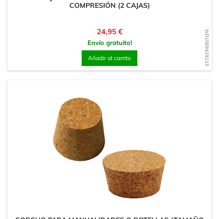
COMPRESIÓN (2 CAJAS)
Precio
24,95 €
WD1569429215
Envío gratuito!
Añadir al carrito