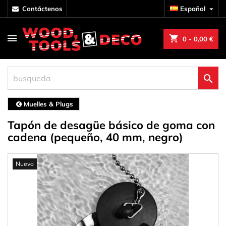
contáctenos
Español

shopping_cart
0
- 0,00 €

Muelles & Plugs
Tapón de desagüe básico de goma con
cadena (pequeño, 40 mm, negro)
Nuevo