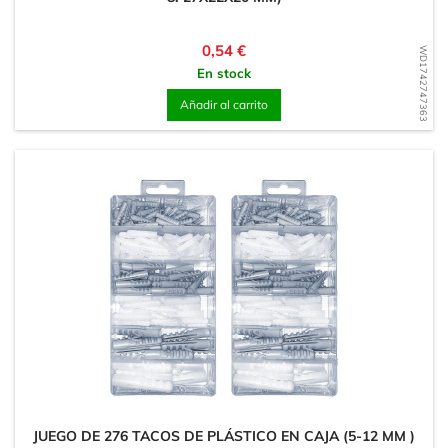
Precio
0,54 €
WD1742747363
En stock
Añadir al carrito
JUEGO DE 276 TACOS DE PLÁSTICO EN CAJA (5-12 MM )