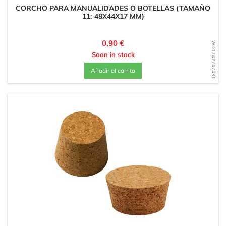
CORCHO PARA MANUALIDADES O BOTELLAS (TAMAÑO
11: 48X44X17 MM)
Precio
0,90 €
WD1742747431
Soon in stock
Añadir al carrito