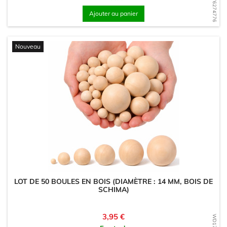
WD1776274776
Ajouter au panier
Nouveau
LOT DE 50 BOULES EN BOIS (DIAMÈTRE : 14 MM, BOIS DE
SCHIMA)
Prix
3,95 €