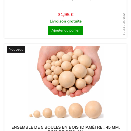
Prix
31,95 €
WD1681313134
Livraison gratuite
Ajouter au panier
Nouveau
ENSEMBLE DE 5 BOULES EN BOIS (DIAMÈTRE : 45 MM,