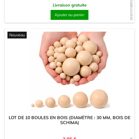
WD1681313530
Livraison gratuite
Ajouter au panier
Nouveau
LOT DE 10 BOULES EN BOIS (DIAMÈTRE : 30 MM, BOIS DE
SCHIMA)
Prix