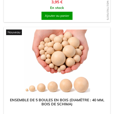
Prix
3,95 €
WD1776370075
En stock
Ajouter au panier
Nouveau
ENSEMBLE DE 5 BOULES EN BOIS (DIAMÈTRE : 40 MM,
BOIS DE SCHIMA)