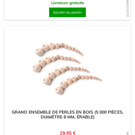
WD1681313797
Livraison gratuite
Ajouter au panier
GRAND ENSEMBLE DE PERLES EN BOIS (5 000 PIÈCES,
DIAMÈTRE 8 MM, ÉRABLE)
Prix
29,95 €