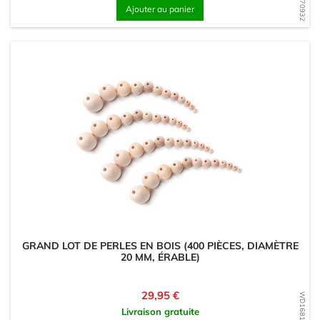
Ajouter au panier
GRAND LOT DE PERLES EN BOIS (400 PIÈCES, DIAMÈTRE
20 MM, ÉRABLE)
Prix
29,95 €
WD1681314100
Livraison gratuite