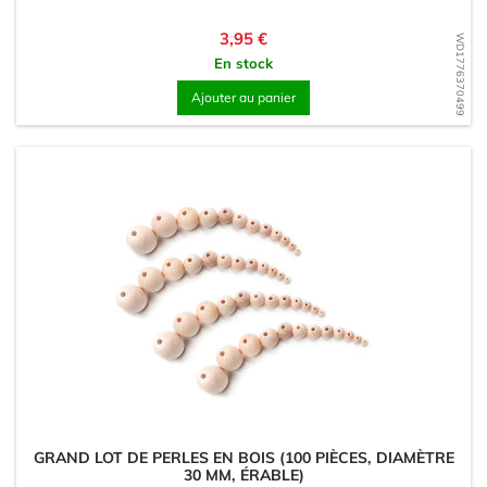
Prix
3,95 €
WD1776370499
En stock
Ajouter au panier
GRAND LOT DE PERLES EN BOIS (100 PIÈCES, DIAMÈTRE
30 MM, ÉRABLE)