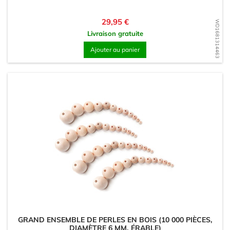
Prix
29,95 €
WD1681314463
Livraison gratuite
Ajouter au panier
GRAND ENSEMBLE DE PERLES EN BOIS (10 000 PIÈCES,
DIAMÈTRE 6 MM, ÉRABLE)