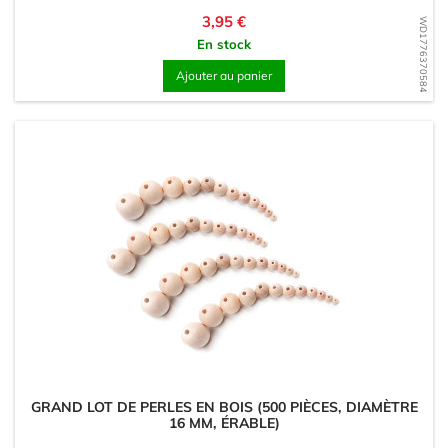
Prix
3,95 €
WD1776370584
En stock
Ajouter au panier
GRAND LOT DE PERLES EN BOIS (500 PIÈCES, DIAMÈTRE
16 MM, ÉRABLE)