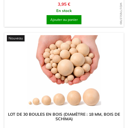
Prix
3,95 €
WD1776513780
En stock
Ajouter au panier
Nouveau
LOT DE 30 BOULES EN BOIS (DIAMÈTRE : 18 MM, BOIS DE
SCHIMA)