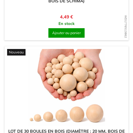
BOIS DE SCHIMA)
Prix
4,49 €
WD1776513862
En stock
Ajouter au panier
Nouveau
LOT DE 30 BOULES EN BOIS (DIAMÈTRE : 20 MM, BOIS DE