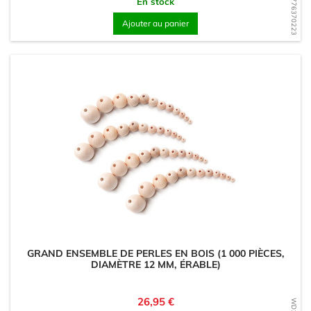
WD1776370223
En stock
Ajouter au panier
GRAND ENSEMBLE DE PERLES EN BOIS (1 000 PIÈCES,
DIAMÈTRE 12 MM, ÉRABLE)
Prix
26,95 €