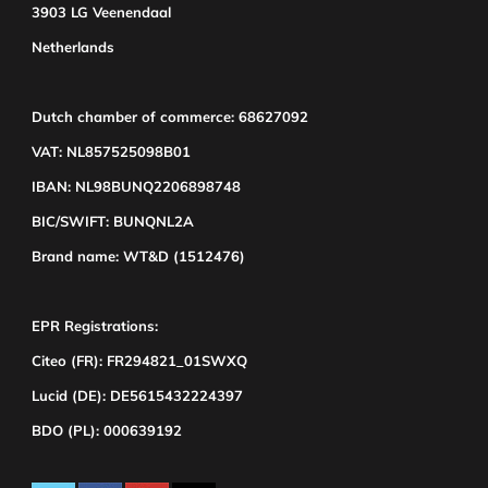
3903 LG Veenendaal
Netherlands
Dutch chamber of commerce: 68627092
VAT: NL857525098B01
IBAN: NL98BUNQ2206898748
BIC/SWIFT: BUNQNL2A
Brand name: WT&D (1512476)
EPR Registrations:
Citeo (FR): FR294821_01SWXQ
Lucid (DE): DE5615432224397
BDO (PL): 000639192