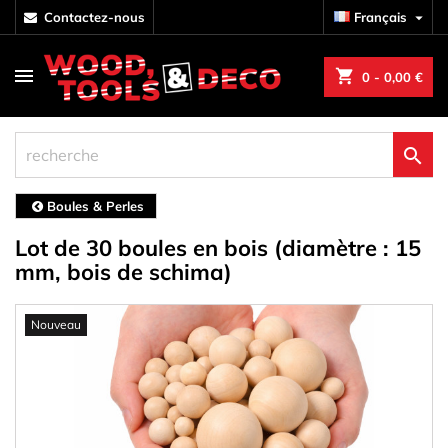
contactez-nous
Français

shopping_cart
0
- 0,00 €

Boules & Perles
Lot de 30 boules en bois (diamètre : 15
mm, bois de schima)
Nouveau