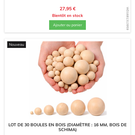
Prix
27,95 €
WD1681313959
Bientôt en stock
Ajouter au panier
Nouveau
LOT DE 30 BOULES EN BOIS (DIAMÈTRE : 16 MM, BOIS DE
SCHIMA)