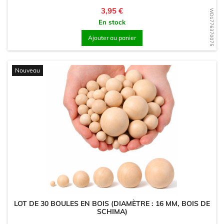
Prix
3,95 €
WD1776370075
En stock
Ajouter au panier
Nouveau
LOT DE 30 BOULES EN BOIS (DIAMÈTRE : 16 MM, BOIS DE
SCHIMA)