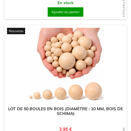
WD1776370223
En stock
Ajouter au panier
Nouveau
LOT DE 50 BOULES EN BOIS (DIAMÈTRE : 10 MM, BOIS DE
SCHIMA)
Prix
3,95 €