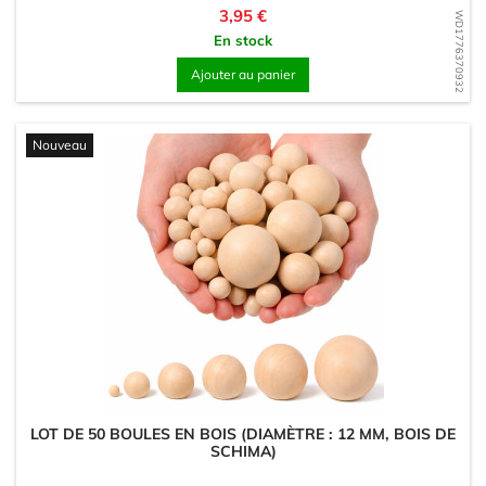
Prix
3,95 €
WD1776370932
En stock
Ajouter au panier
Nouveau
LOT DE 50 BOULES EN BOIS (DIAMÈTRE : 12 MM, BOIS DE
SCHIMA)