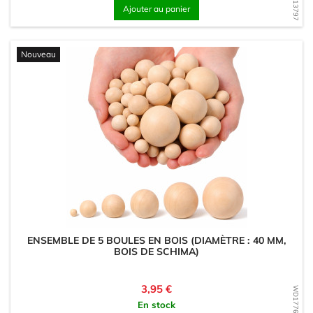
Ajouter au panier
Nouveau
ENSEMBLE DE 5 BOULES EN BOIS (DIAMÈTRE : 40 MM,
BOIS DE SCHIMA)
Prix
3,95 €
WD1776513780
En stock