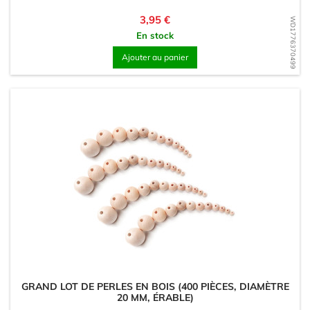
Prix
3,95 €
WD1776370499
En stock
Ajouter au panier
GRAND LOT DE PERLES EN BOIS (400 PIÈCES, DIAMÈTRE
20 MM, ÉRABLE)