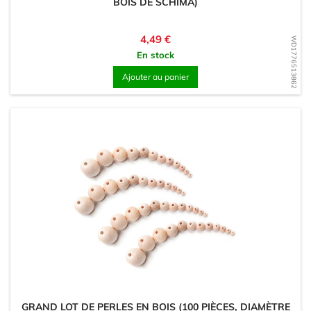
BOIS DE SCHIMA)
Prix
4,49 €
WD1776513862
En stock
Ajouter au panier
GRAND LOT DE PERLES EN BOIS (100 PIÈCES, DIAMÈTRE