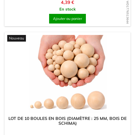
Prix
4,39 €
WD1776513644
En stock
Ajouter au panier
Nouveau
LOT DE 10 BOULES EN BOIS (DIAMÈTRE : 25 MM, BOIS DE
SCHIMA)