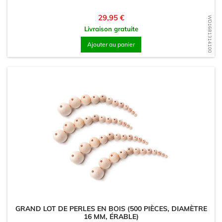
Prix
29,95 €
WD1681314100
Livraison gratuite
Ajouter au panier
GRAND LOT DE PERLES EN BOIS (500 PIÈCES, DIAMÈTRE
16 MM, ÉRABLE)