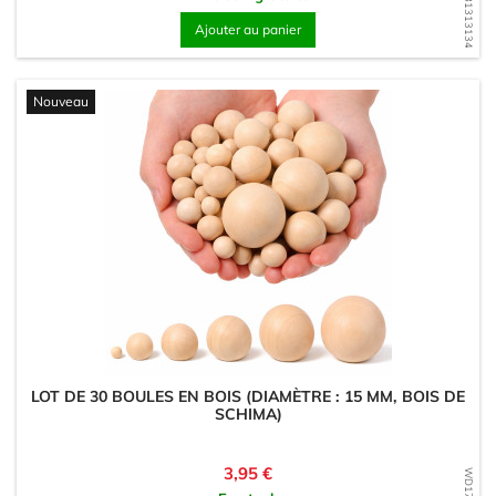
WD1681313134
Ajouter au panier
Nouveau
LOT DE 30 BOULES EN BOIS (DIAMÈTRE : 15 MM, BOIS DE
SCHIMA)
Prix
3,95 €