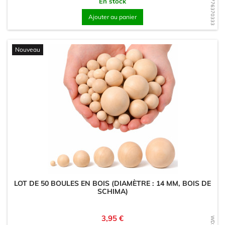
WD1776370333
En stock
Ajouter au panier
Nouveau
LOT DE 50 BOULES EN BOIS (DIAMÈTRE : 14 MM, BOIS DE
SCHIMA)
Prix
3,95 €