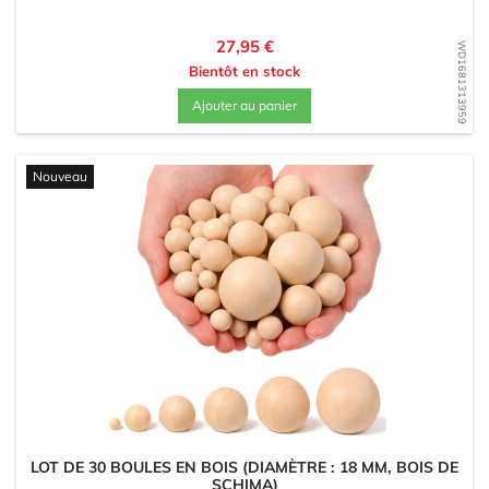
Prix
27,95 €
WD1681313959
Bientôt en stock
Ajouter au panier
Nouveau
LOT DE 30 BOULES EN BOIS (DIAMÈTRE : 18 MM, BOIS DE
SCHIMA)