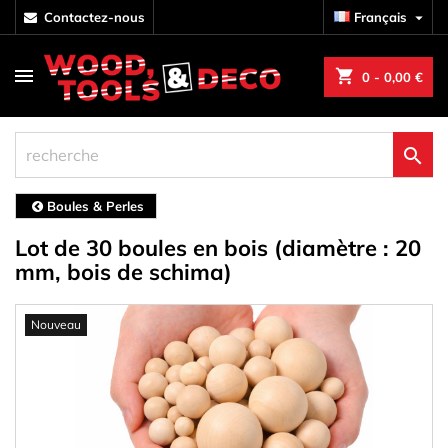
contactez-nous
Français

shopping_cart
0
- 0,00 €

Boules & Perles
Lot de 30 boules en bois (diamètre : 20
mm, bois de schima)
Nouveau