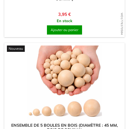
Prix
3,95 €
WD1776370584
En stock
Ajouter au panier
Nouveau
ENSEMBLE DE 5 BOULES EN BOIS (DIAMÈTRE : 45 MM,