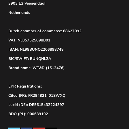
3903 LG Veenendaal
Netherlands
Dutch chamber of commerce: 68627092
VAT: NL857525098B01
IBAN: NL98BUNQ2206898748
BIC/SWIFT: BUNQNL2A
Brand name: WT&D (1512476)
EPR Registrations:
Citeo (FR): FR294821_01SWXQ
Lucid (DE): DE5615432224397
BDO (PL): 000639192