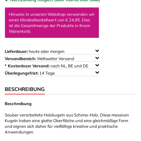
Hinweis: In unserem Webshop verwenden wir
einen Mindestbestellwert von € 24,95. Dies
ist die Gesamtmenge der Produkte in Ihrem
Warenkorb.
Lieferdauer:
heute oder morgen
Versandbereich:
Weltweiter Versand
* Kostenloser Versand:
nach NL, BE und DE
Überlegungsfrist:
14 Tage
BESCHREIBUNG
Beschreibung
Sauber verarbeitete Holzkugeln aus Schima-Holz. Diese massiven
Kugeln haben eine glatte Oberfläche und eine gleichmäßige Form
und eignen sich daher für vielfältige kreative und praktische
Anwendungen.