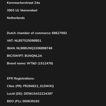
Kernreactorstraat 24a
3903 LG Veenendaal
Netherlands
Dutch chamber of commerce: 68627092
VAT: NL857525098B01
IBAN: NL98BUNQ2206898748
BIC/SWIFT: BUNQNL2A
Brand name: WT&D (1512476)
EPR Registrations:
Citeo (FR): FR294821_01SWXQ
Lucid (DE): DE5615432224397
BDO (PL): 000639192