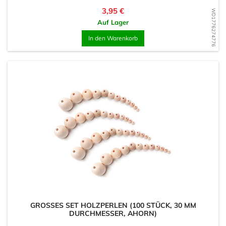
Preis
3,95 €
WD1776274776
Auf Lager
In den Warenkorb
GROSSES SET HOLZPERLEN (100 STÜCK, 30 MM D
URCHMESSER, AHORN)