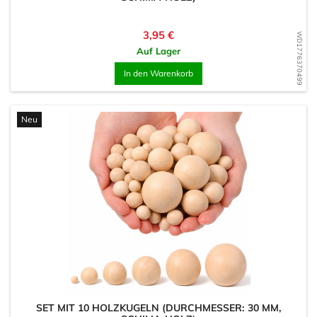
Preis
3,95 €
WD1776370499
Auf Lager
In den Warenkorb
Neu
SET MIT 10 HOLZKUGELN (DURCHMESSER: 30 MM,