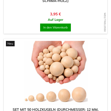
SCHIMA-HOLZ)
Preis
3,95 €
WD1776513550
Auf Lager
In den Warenkorb
Neu
SET MIT 50 HOLZKUGELN (DURCHMESSER: 12 MM,