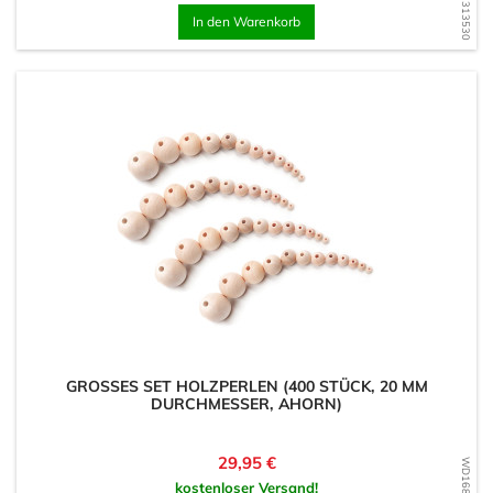
In den Warenkorb
GROSSES SET HOLZPERLEN (400 STÜCK, 20 MM D
URCHMESSER, AHORN)
Preis
29,95 €
kostenloser Versand!