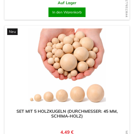
WD1776513644
Auf Lager
In den Warenkorb
Neu
SET MIT 5 HOLZKUGELN (DURCHMESSER: 45 MM,
SCHIMA-HOLZ)
Preis
4,49 €