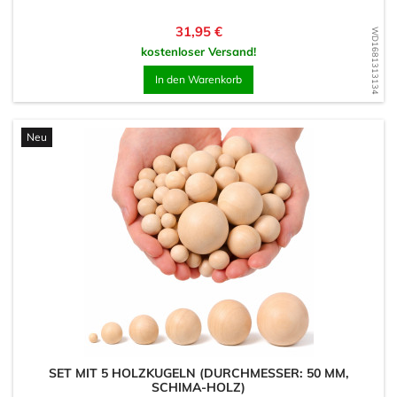
Preis
31,95 €
WD1681313134
kostenloser Versand!
In den Warenkorb
Neu
SET MIT 5 HOLZKUGELN (DURCHMESSER: 50 MM,
SCHIMA-HOLZ)