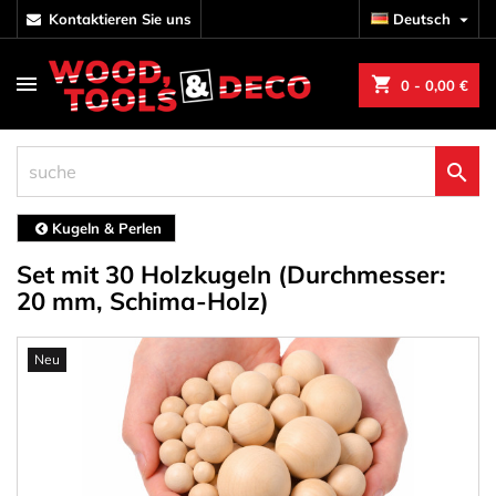
kontaktieren Sie uns
Deutsch

shopping_cart
0
- 0,00 €

Kugeln & Perlen
Set mit 30 Holzkugeln (Durchmesser:
20 mm, Schima-Holz)
Neu