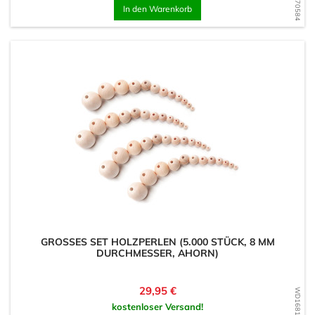
In den Warenkorb
GROSSES SET HOLZPERLEN (5.000 STÜCK, 8 MM D
URCHMESSER, AHORN)
Preis
29,95 €
WD1681313530
kostenloser Versand!