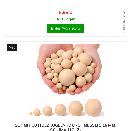
Preis
5,95 €
WD1776513938
Auf Lager
In den Warenkorb
Neu
SET MIT 30 HOLZKUGELN (DURCHMESSER: 16 MM,
SCHIMA-HOLZ)