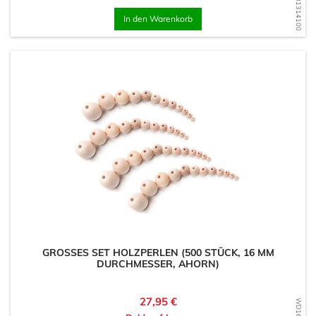
WD1681314100
In den Warenkorb
GROSSES SET HOLZPERLEN (500 STÜCK, 16 MM D
URCHMESSER, AHORN)
Preis
27,95 €