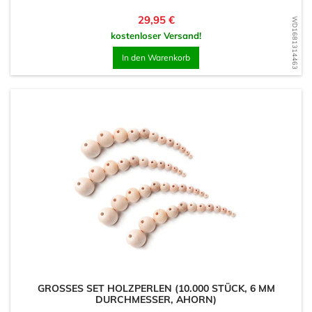
Preis
29,95 €
WD1681314463
kostenloser Versand!
In den Warenkorb
GROSSES SET HOLZPERLEN (10.000 STÜCK, 6 MM D
URCHMESSER, AHORN)