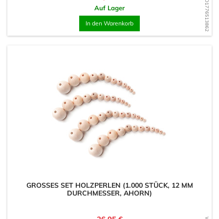
WD1776513862
Auf Lager
In den Warenkorb
GROSSES SET HOLZPERLEN (1.000 STÜCK, 12 MM D
URCHMESSER, AHORN)
Preis