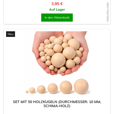
Preis
3,95 €
WD1776370932
Auf Lager
In den Warenkorb
Neu
SET MIT 50 HOLZKUGELN (DURCHMESSER: 10 MM,
SCHIMA-HOLZ)