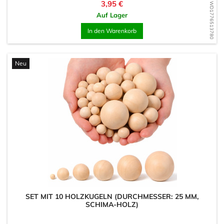
Preis
3,95 €
WD1776513780
Auf Lager
In den Warenkorb
Neu
SET MIT 10 HOLZKUGELN (DURCHMESSER: 25 MM,
SCHIMA-HOLZ)