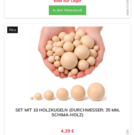
WD1681313959
Bald auf Lager
In den Warenkorb
Neu
SET MIT 10 HOLZKUGELN (DURCHMESSER: 35 MM,
SCHIMA-HOLZ)
Preis
4,39 €