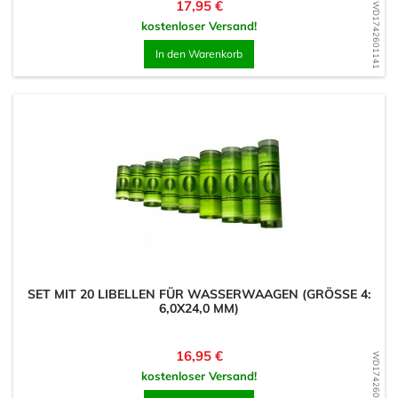
Preis
17,95 €
WD1742601141
kostenloser Versand!
In den Warenkorb
SET MIT 20 LIBELLEN FÜR WASSERWAAGEN (GRÖSSE 4: 6
,0X24,0 MM)
Preis
16,95 €
WD1742600918
kostenloser Versand!