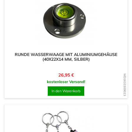
RUNDE WASSERWAAGE MIT ALUMINIUMGEHÄUSE
(40X22X14 MM, SILBER)
Preis
26,95 €
WD1610309023
kostenloser Versand!
In den Warenkorb