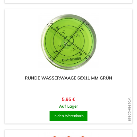
RUNDE WASSERWAAGE 66X11 MM GRÜN
Preis
5,95 €
WD1569420695
Auf Lager
In den Warenkorb