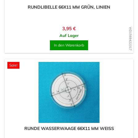
RUNDLIBELLE 66X11 MM GRÜN, LINIEN
Preis
3,95 €
WD1569422317
Auf Lager
In den Warenkorb
Sale!
RUNDE WASSERWAAGE 66X11 MM WEISS