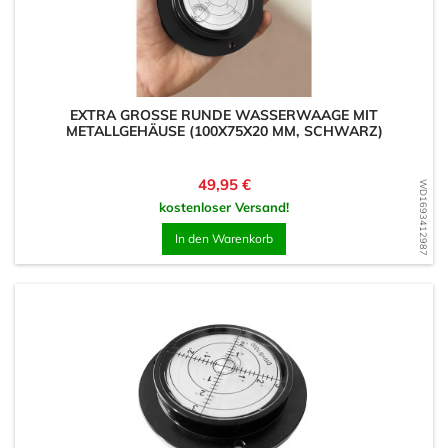
EXTRA GROSSE RUNDE WASSERWAAGE MIT M
ETALLGEHÄUSE (100X75X20 MM, SCHWARZ)
Preis
49,95 €
WD1693412987
kostenloser Versand!
In den Warenkorb