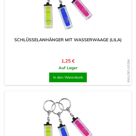
SCHLÜSSELANHÄNGER MIT WASSERWAAGE (LILA)
Preis
1,25 €
WD1571827050
Auf Lager
In den Warenkorb