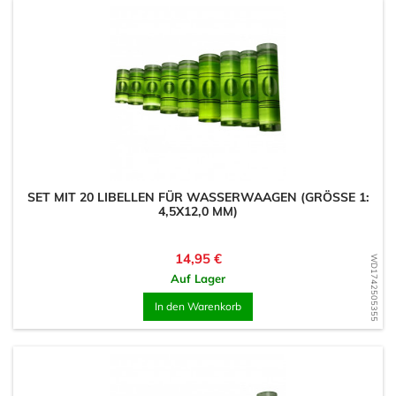
SET MIT 20 LIBELLEN FÜR WASSERWAAGEN (GRÖSSE 1: 4
,5X12,0 MM)
Preis
14,95 €
WD1742505355
Auf Lager
In den Warenkorb