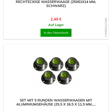
RECHTECKIGE WASSERWAAGE (25X61X14 MM,
SCHWARZ)
Preis
2,49 €
WD1727094211
Auf Lager
In den Warenkorb
SET MIT 5 RUNDEN WASSERWAAGEN MIT
ALUMINIUMGEHÄUSE (25,5 X 16,5 X 11,5 MM,...