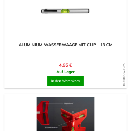
ALUMINIUM-WASSERWAAGE MIT CLIP – 13 CM
Preis
4,95 €
WD1755688938
Auf Lager
In den Warenkorb