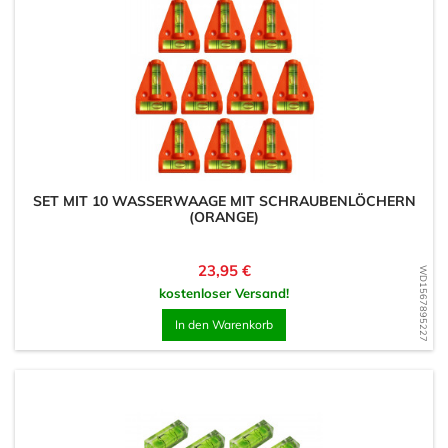
SET MIT 10 WASSERWAAGE MIT SCHRAUBENLÖCHERN
(ORANGE)
Preis
23,95 €
WD1567895227
kostenloser Versand!
In den Warenkorb