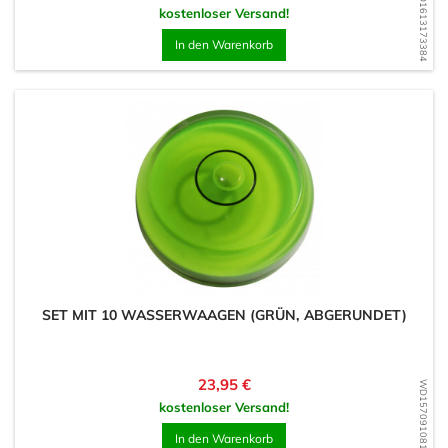
WD1613173384
kostenloser Versand!
In den Warenkorb
SET MIT 10 WASSERWAAGEN (GRÜN, ABGERUNDET)
Preis
23,95 €
WD1570910819
kostenloser Versand!
In den Warenkorb