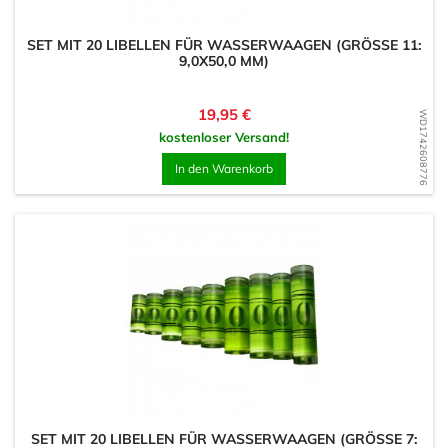
SET MIT 20 LIBELLEN FÜR WASSERWAAGEN (GRÖSSE 11: 9
,0X50,0 MM)
Preis
19,95 €
WD1742608776
kostenloser Versand!
In den Warenkorb
SET MIT 20 LIBELLEN FÜR WASSERWAAGEN (GRÖSSE 7: 7