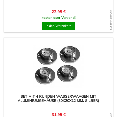
Preis
22,95 €
WD1573165378
kostenloser Versand!
In den Warenkorb
SET MIT 4 RUNDEN WASSERWAAGEN MIT
ALUMINIUMGEHÄUSE (30X20X12 MM, SILBER)
Preis
31,95 €