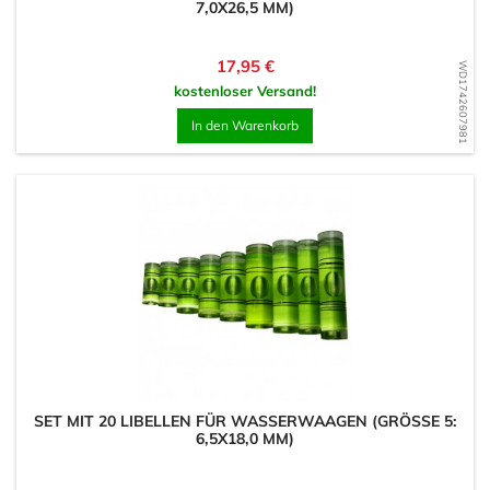
,0X26,5 MM)
Preis
17,95 €
WD1742607981
kostenloser Versand!
In den Warenkorb
SET MIT 20 LIBELLEN FÜR WASSERWAAGEN (GRÖSSE 5: 6
,5X18,0 MM)