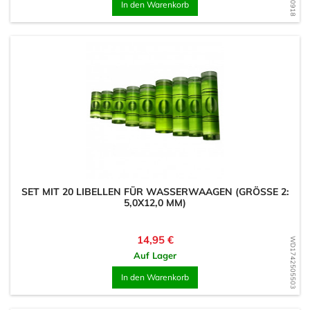
In den Warenkorb
SET MIT 20 LIBELLEN FÜR WASSERWAAGEN (GRÖSSE 2: 5
,0X12,0 MM)
Preis
14,95 €
WD1742505503
Auf Lager
In den Warenkorb