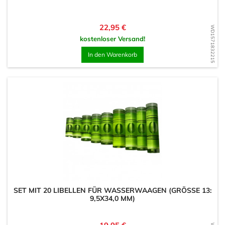
Preis
22,95 €
WD1571832215
kostenloser Versand!
In den Warenkorb
SET MIT 20 LIBELLEN FÜR WASSERWAAGEN (GRÖSSE 13: 9
,5X34,0 MM)
Preis