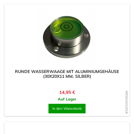
RUNDE WASSERWAAGE MIT ALUMINIUMGEHÄUSE
(30X20X11 MM, SILBER)
Preis
14,95 €
WD1610312018
Auf Lager
In den Warenkorb