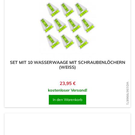
SET MIT 10 WASSERWAAGE MIT SCHRAUBENLÖCHERN
(WEISS)
Preis
23,95 €
WD1567896871
kostenloser Versand!
In den Warenkorb