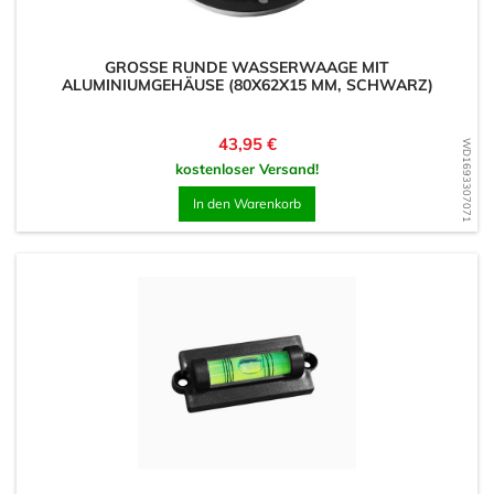
GROSSE RUNDE WASSERWAAGE MIT A
LUMINIUMGEHÄUSE (80X62X15 MM, SCHWARZ)
Preis
43,95 €
WD1693307071
kostenloser Versand!
In den Warenkorb