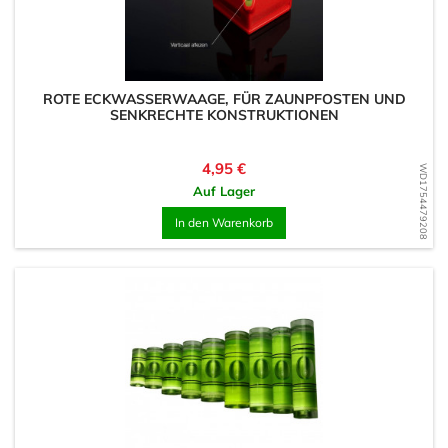
ROTE ECKWASSERWAAGE, FÜR ZAUNPFOSTEN UND
SENKRECHTE KONSTRUKTIONEN
Preis
4,95 €
WD1754479208
Auf Lager
In den Warenkorb