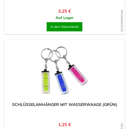
Preis
3,25 €
WD1569420530
Auf Lager
In den Warenkorb
SCHLÜSSELANHÄNGER MIT WASSERWAAGE (GRÜN)
Preis
1,25 €