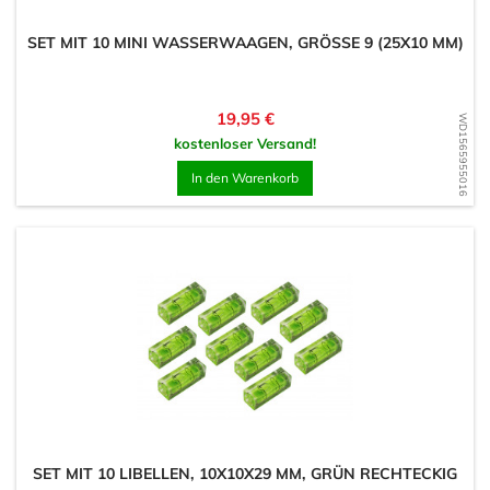
SET MIT 10 MINI WASSERWAAGEN, GRÖSSE 9 (25X10 MM)
Preis
19,95 €
WD1565955016
kostenloser Versand!
In den Warenkorb
SET MIT 10 LIBELLEN, 10X10X29 MM, GRÜN RECHTECKIG