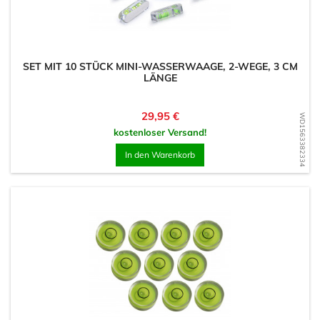
SET MIT 10 STÜCK MINI-WASSERWAAGE, 2-WEGE, 3 CM
LÄNGE
Preis
29,95 €
WD1563382334
kostenloser Versand!
In den Warenkorb