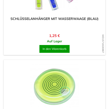
SCHLÜSSELANHÄNGER MIT WASSERWAAGE (BLAU)
Preis
1,25 €
WD1571826987
Auf Lager
In den Warenkorb