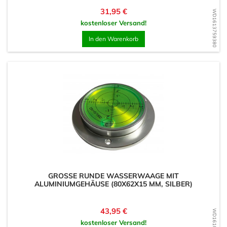
Preis
31,95 €
WD1613759380
kostenloser Versand!
In den Warenkorb
GROSSE RUNDE WASSERWAAGE MIT A
LUMINIUMGEHÄUSE (80X62X15 MM, SILBER)
Preis
43,95 €
kostenloser Versand!