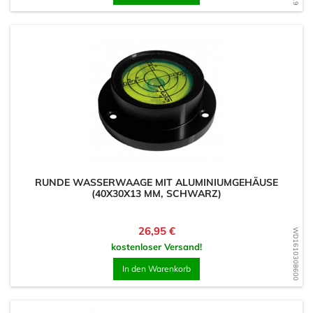
RUNDE WASSERWAAGE MIT ALUMINIUMGEHÄUSE
(40X30X13 MM, SCHWARZ)
Preis
26,95 €
WD1610308600
kostenloser Versand!
In den Warenkorb