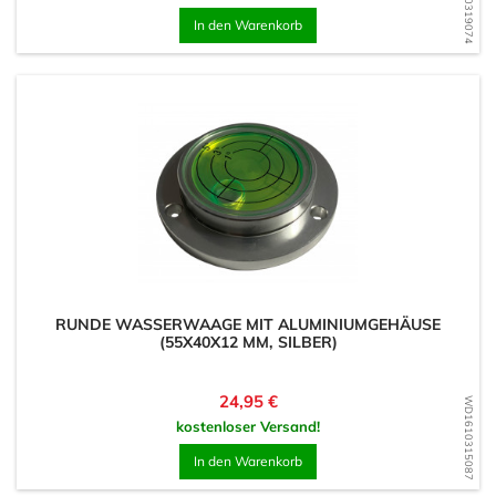
WD1610319074
In den Warenkorb
RUNDE WASSERWAAGE MIT ALUMINIUMGEHÄUSE
(55X40X12 MM, SILBER)
Preis
24,95 €
WD1610315087
kostenloser Versand!
In den Warenkorb