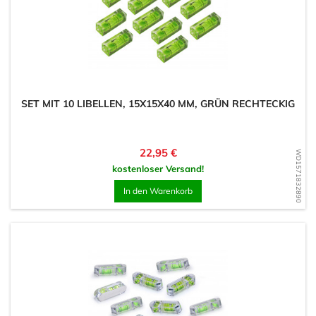
SET MIT 10 LIBELLEN, 15X15X40 MM, GRÜN RECHTECKIG
Preis
22,95 €
WD1571832890
kostenloser Versand!
In den Warenkorb