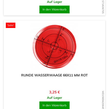
WD1571826705
Auf Lager
In den Warenkorb
Sale!
RUNDE WASSERWAAGE 66X11 MM ROT
Preis
3,25 €
WD1569420645
Auf Lager
In den Warenkorb