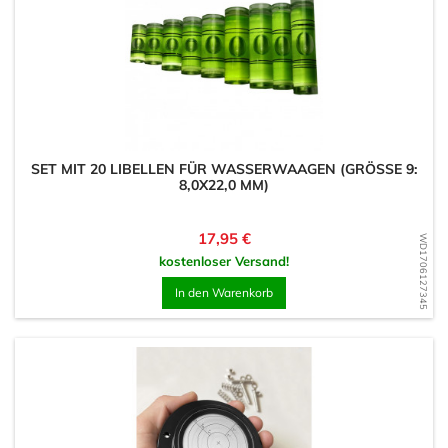
SET MIT 20 LIBELLEN FÜR WASSERWAAGEN (GRÖSSE 9: 8
,0X22,0 MM)
Preis
17,95 €
WD1706127345
kostenloser Versand!
In den Warenkorb