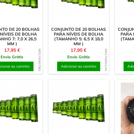
NTO DE 20 BOLHAS
CONJUNTO DE 20 BOLHAS
CONJUN
NÍVEIS DE BOLHA
PARA NÍVEIS DE BOLHA
PARA 
NHO 7: 7,0 X 26,5
(TAMANHO 5: 6,5 X 18,0
(TAMAN
MM )
MM )
Preço
Preço
17,95 €
17,95 €
WD1742607981
WD1742601141
Envio Grátis
Envio Grátis
cionar ao carrinho
Adicionar ao carrinho
Adi