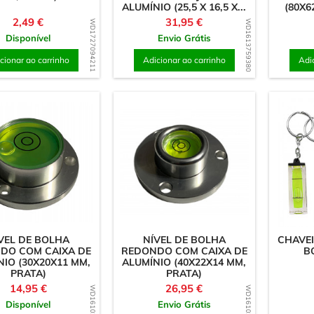
ALUMÍNIO (25,5 X 16,5 X...
(80X6
Preço
Preço
2,49 €
31,95 €
WD1727094211
WD1613759380
Disponível
Envio Grátis
cionar ao carrinho
Adicionar ao carrinho
Adi
VEL DE BOLHA
NÍVEL DE BOLHA
CHAVEI
DO COM CAIXA DE
REDONDO COM CAIXA DE
B
NIO (30X20X11 MM,
ALUMÍNIO (40X22X14 MM,
PRATA)
PRATA)
Preço
Preço
14,95 €
26,95 €
WD1610312018
WD1610309023
Disponível
Envio Grátis