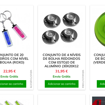
 porcas
Hemisférios
astes
Ornamentos & Escultur
 rampa (porcas
Paus & Blocos
as)
Tampas & Botões
Acrílico (plástico)
Discos
Espelhos
NJUNTO DE 20
CONJUNTO DE 4 NÍVEIS
CONJU
EIROS COM NÍVEL
DE BOLHA REDONDOS
DE B
Letras & Personagens
 BOLHA (ROXO)
COM ESTOJO DE
(VERD
ALUMÍNIO (30X20X12
Material em folha 3 mm
MM,...
Preço
Preço
22,95 €
31,95 €
WD1573165378
WD1613173384
Material em folha 8 mm
Envio Grátis
Envio Grátis
Outras formas
cionar ao carrinho
Adicionar ao carrinho
Adi
Quadrados
Setas