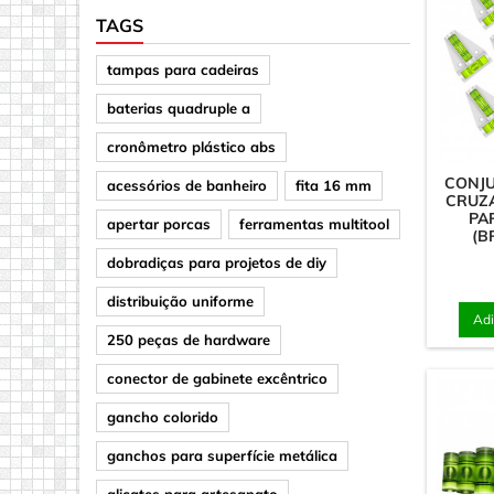
TAGS
Cilindro/D
tampas para cadeiras
Ganchos 
Quadrado
baterias quadruple a
cronômetro plástico abs
CONJU
acessórios de banheiro
fita 16 mm
CRUZ
PA
apertar porcas
ferramentas multitool
(B
dobradiças para projetos de diy
distribuição uniforme
Adi
250 peças de hardware
conector de gabinete excêntrico
gancho colorido
ganchos para superfície metálica
alicates para artesanato