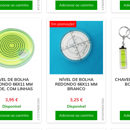
cionar ao carrinho
Adicionar ao carrinho
Adi
Em promoção!
VEL DE BOLHA
NÍVEL DE BOLHA
CHAVEI
ONDO 66X11 MM
REDONDO 66X11 MM
BO
DE, COM LINHAS
BRANCO
Preço
Preço
3,95 €
3,25 €
WD1569422317
WD1569420530
Disponível
Disponível
cionar ao carrinho
Adicionar ao carrinho
Adi