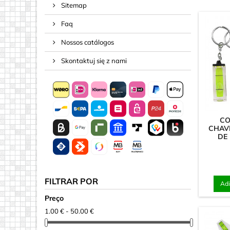
Sitemap
Parafusos
Faq
Pinos & H
Porcas de
Nossos catálogos
aparafusad
Skontaktuj się z nami
Unhas
CO
CHAV
DE
FILTRAR POR
Adi
Preço
1.00 € - 50.00 €
Ímãs