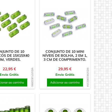
NJUNTO DE 10
CONJUNTO DE 10 MINI
OS DE 15X15X40
NÍVEIS DE BOLHA, 2 EM 1,
M, VERDES.
3 CM DE COMPRIMENTO.
Preço
Preço
22,95 €
29,95 €
WD1571832890
WD1563382334
Envio Grátis
Envio Grátis
cionar ao carrinho
Adicionar ao carrinho