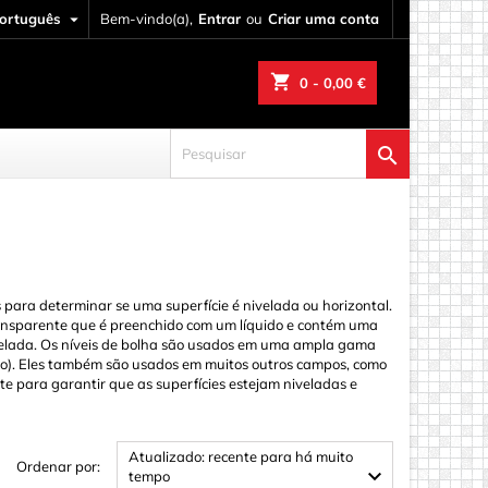
ortuguês

Bem-vindo(a),
Entrar
ou
Criar uma conta
shopping_cart
0
- 0,00 €

para determinar se uma superfície é nivelada ou horizontal.
ansparente que é preenchido com um líquido e contém uma
ivelada. Os níveis de bolha são usados em uma ampla gama
y
esmo). Eles também são usados em muitos outros campos, como
te para garantir que as superfícies estejam niveladas e
Atualizado: recente para há muito
Ordenar por:

tempo