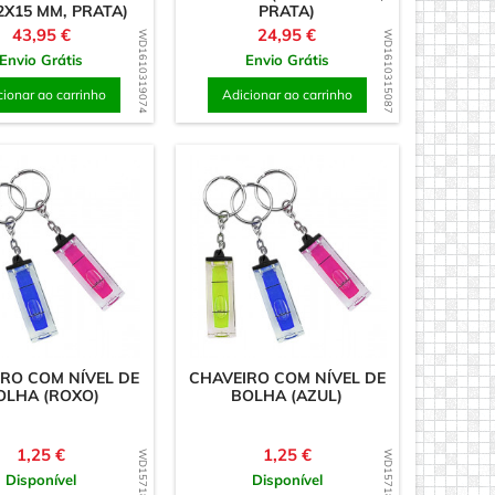
2X15 MM, PRATA)
PRATA)
Preço
Preço
43,95 €
24,95 €
WD1610319074
WD1610315087
Envio Grátis
Envio Grátis
cionar ao carrinho
Adicionar ao carrinho
RO COM NÍVEL DE
CHAVEIRO COM NÍVEL DE
OLHA (ROXO)
BOLHA (AZUL)
Preço
Preço
1,25 €
1,25 €
WD1571827050
WD1571826987
Disponível
Disponível