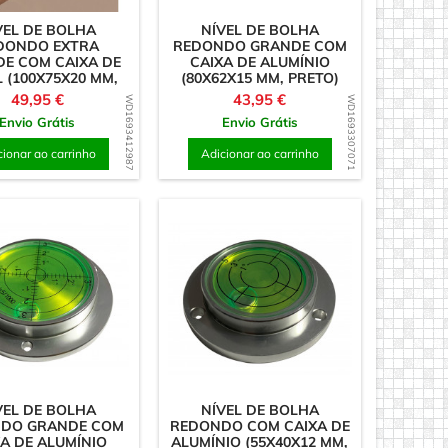
VEL DE BOLHA
NÍVEL DE BOLHA
DONDO EXTRA
REDONDO GRANDE COM
E COM CAIXA DE
CAIXA DE ALUMÍNIO
 (100X75X20 MM,
(80X62X15 MM, PRETO)
PRETO)
Preço
Preço
49,95 €
43,95 €
WD1693412987
WD1693307071
Envio Grátis
Envio Grátis
cionar ao carrinho
Adicionar ao carrinho
VEL DE BOLHA
NÍVEL DE BOLHA
DO GRANDE COM
REDONDO COM CAIXA DE
XA DE ALUMÍNIO
ALUMÍNIO (55X40X12 MM,