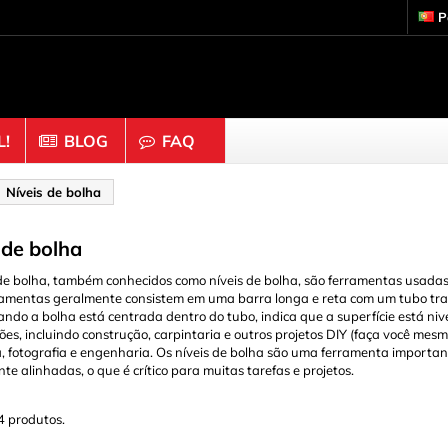
P
!
BLOG
FAQ
Madeira & Cortiça
Níveis de bolha
astas & Malha
Alfinetes de roupa
 de bolha
s de prateleira
Anéis
 de bolha, também conhecidos como níveis de bolha, são ferramentas usadas 
o
Bolas & Miçangas
ramentas geralmente consistem em uma barra longa e reta com um tubo tr
ando a bolha está centrada dentro do tubo, indica que a superfície está n
res
Caixa Infantil do Wood
ões, incluindo construção, carpintaria e outros projetos DIY (faça você m
da & Cola
Cortiça
, fotografia e engenharia. Os níveis de bolha são uma ferramenta importan
e alinhadas, o que é crítico para muitas tarefas e projetos.
Olhos & Anéis
Dados
lugues
Discos
4 produtos.
s
Figuras