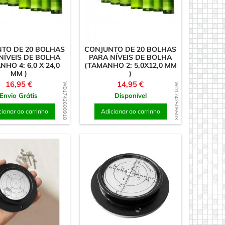
TO DE 20 BOLHAS
CONJUNTO DE 20 BOLHAS
NÍVEIS DE BOLHA
PARA NÍVEIS DE BOLHA
HO 4: 6,0 X 24,0
(TAMANHO 2: 5,0X12,0 MM
MM )
)
Preço
Preço
16,95 €
14,95 €
WD1742600918
WD1742505503
Envio Grátis
Disponível
cionar ao carrinho
Adicionar ao carrinho