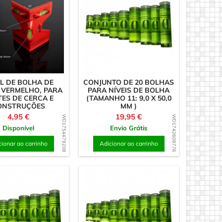
L DE BOLHA DE
CONJUNTO DE 20 BOLHAS
 VERMELHO, PARA
PARA NÍVEIS DE BOLHA
ES DE CERCA E
(TAMANHO 11: 9,0 X 50,0
ONSTRUÇÕES
MM )
VERTICAIS.
Preço
Preço
4,95 €
19,95 €
WD1754479208
WD1742608776
Disponível
Envio Grátis
cionar ao carrinho
Adicionar ao carrinho