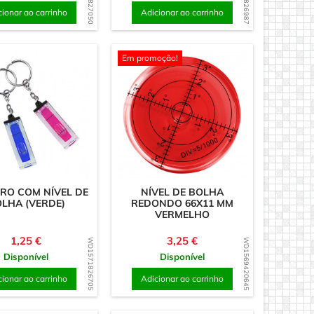
cionar ao carrinho
Adicionar ao carrinho
Em promoção!
RO COM NÍVEL DE
NÍVEL DE BOLHA
LHA (VERDE)
REDONDO 66X11 MM
VERMELHO
Preço
Preço
1,25 €
3,25 €
WD1571826705
WD1569420645
Disponível
Disponível
cionar ao carrinho
Adicionar ao carrinho