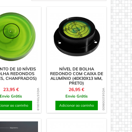
as em Madeira
NTO DE 10 NÍVEIS
NÍVEL DE BOLHA
OLHA REDONDOS
REDONDO COM CAIXA DE
ES, CHANFRADOS)
ALUMÍNIO (40X30X13 MM,
PRETO)
Preço
Preço
23,95 €
26,95 €
WD1570910819
WD1610308600
Envio Grátis
Envio Grátis
cionar ao carrinho
Adicionar ao carrinho