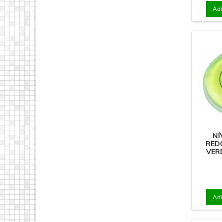
Adi
NÍ
RED
VER
Adi