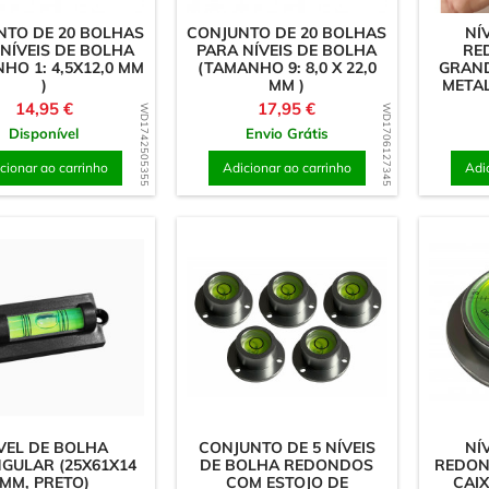
NTO DE 20 BOLHAS
CONJUNTO DE 20 BOLHAS
NÍ
NÍVEIS DE BOLHA
PARA NÍVEIS DE BOLHA
RE
HO 1: 4,5X12,0 MM
(TAMANHO 9: 8,0 X 22,0
GRAND
)
MM )
METAL
Preço
Preço
14,95 €
17,95 €
WD1742505355
WD1706127345
Disponível
Envio Grátis
cionar ao carrinho
Adicionar ao carrinho
Adi
VEL DE BOLHA
CONJUNTO DE 5 NÍVEIS
NÍ
GULAR (25X61X14
DE BOLHA REDONDOS
REDON
MM, PRETO)
COM ESTOJO DE
CAI