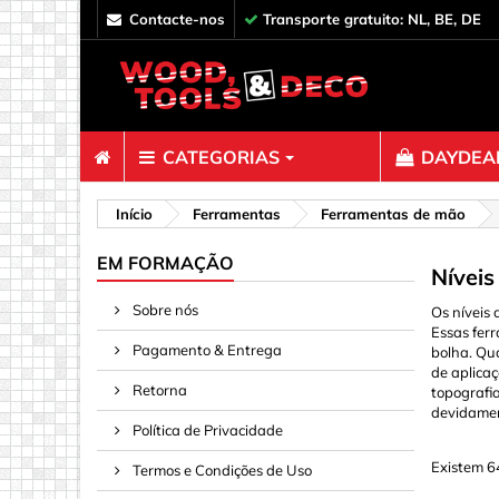
contacte-nos
Transporte gratuito: NL, BE, DE
CATEGORIAS
DAYDEAL
Fixadores
Início
Ferramentas
Ferramentas de mão
Clipes, P
EM FORMAÇÃO
Níveis
Conectore
Sobre nós
Os níveis
Decoraçã
Essas fer
Pagamento & Entrega
bolha. Qu
Espaçado
de aplicaç
Fita, Cor
Retorna
topografia
devidament
Ganchos, 
Política de Privacidade
Molas & P
Existem 6
Termos e Condições de Uso
Parafuso