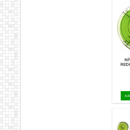
NÍ
RED
Adi