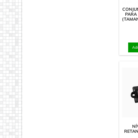
CONJU
PARA 
(TAMAN
Adi
NÍ
RETAN