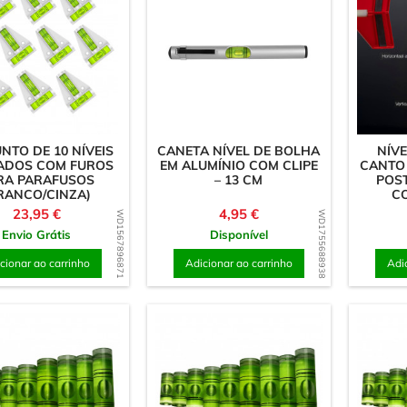
isco
magnéticos
/Retângulo
NTO DE 10 NÍVEIS
CANETA NÍVEL DE BOLHA
NÍVE
ADOS COM FUROS
EM ALUMÍNIO COM CLIPE
CANTO
RA PARAFUSOS
– 13 CM
POST
RANCO/CINZA)
C
Preço
Preço
23,95 €
4,95 €
WD1567896871
WD1755688938
Envio Grátis
Disponível
cionar ao carrinho
Adicionar ao carrinho
Adi