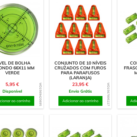
VEL DE BOLHA
CONJUNTO DE 10 NÍVEIS
CO
ONDO 66X11 MM
CRUZADOS COM FUROS
FRASC
VERDE
PARA PARAFUSOS
M
(LARANJA)
Preço
Preço
5,95 €
23,95 €
WD1569420695
WD1567895227
Disponível
Envio Grátis
cionar ao carrinho
Adicionar ao carrinho
Adi