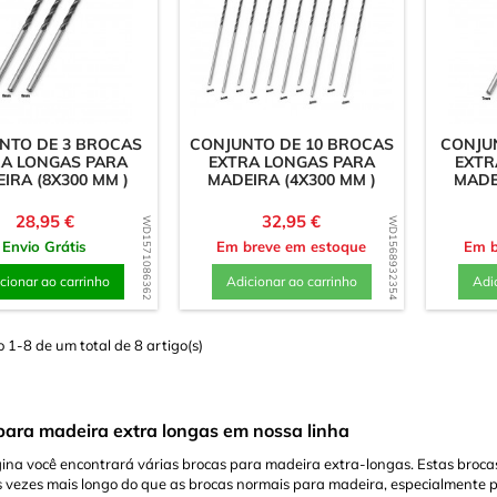
isco
magnéticos
/Retângulo
NTO DE 3 BROCAS
CONJUNTO DE 10 BROCAS
CONJU
RA LONGAS PARA
EXTRA LONGAS PARA
EXTR
IRA (8X300 MM )
MADEIRA (4X300 MM )
MADE
Preço
Preço
28,95 €
32,95 €
WD1571086362
WD1568932354
Envio Grátis
Em breve em estoque
Em b
cionar ao carrinho
Adicionar ao carrinho
Adi
1-8 de um total de 8 artigo(s)
para madeira extra longas em nossa linha
ina você encontrará várias brocas para madeira extra-longas. Estas broc
 vezes mais longo do que as brocas normais para madeira, especialmente pa