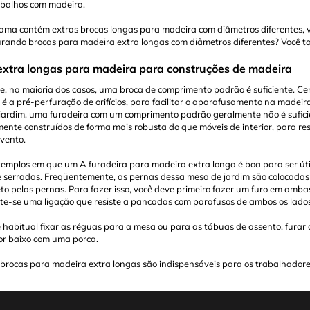
abalhos com madeira.
ama contém extras brocas longas para madeira com diâmetros diferentes, v
urando brocas para madeira extra longas com diâmetros diferentes? Você 
extra longas para madeira para construções de madeira
ue, na maioria dos casos, uma broca de comprimento padrão é suficiente. C
 é a pré-perfuração de orifícios, para facilitar o aparafusamento na made
jardim, uma furadeira com um comprimento padrão geralmente não é suficien
ente construídos de forma mais robusta do que móveis de interior, para resi
 vento.
emplos em que um A furadeira para madeira extra longa é boa para ser út
e serradas. Freqüentemente, as pernas dessa mesa de jardim são colocada
to pelas pernas. Para fazer isso, você deve primeiro fazer um furo em amb
nte-se uma ligação que resiste a pancadas com parafusos de ambos os lados
abitual fixar as réguas para a mesa ou para as tábuas de assento. furar as
or baixo com uma porca.
rocas para madeira extra longas são indispensáveis ​​para os trabalhadore