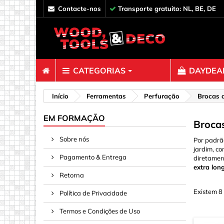
contacte-nos
Transporte gratuito: NL, BE, DE
CATEGORIAS
DAYDEAL
Fixadores
Início
Ferramentas
Perfuração
Brocas 
Clipes, P
EM FORMAÇÃO
Brocas
Conectore
Sobre nós
Por padrão
Decoraçã
jardim, co
Pagamento & Entrega
diretamen
Espaçado
extra lo
Fita, Cor
Retorna
Ganchos, 
Existem 8
Política de Privacidade
Molas & P
Termos e Condições de Uso
Parafuso