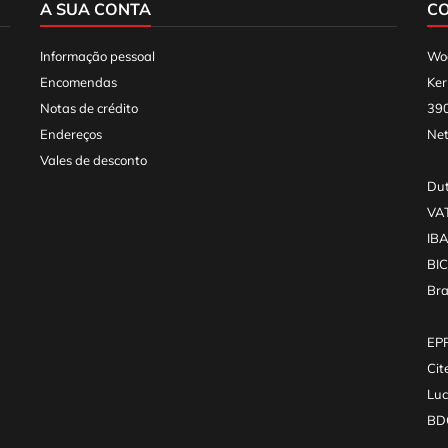
A SUA CONTA
C
Informação pessoal
Woo
Encomendas
Ker
Notas de crédito
390
Endereços
Net
Vales de desconto
Dut
VA
IB
BI
Br
EPR
Cit
Luc
BDO