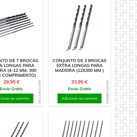
as em Madeira
NTO DE 7 BROCAS
CONJUNTO DE 3 BROCAS
A LONGAS PARA
EXTRA LONGAS PARA
RA (4-12 MM, 300
MADEIRA (12X300 MM )
E COMPRIMENTO)
Preço
Preço
29,95 €
33,95 €
WD1753617700
WD1571086954
Envio Grátis
Envio Grátis
cionar ao carrinho
Adicionar ao carrinho