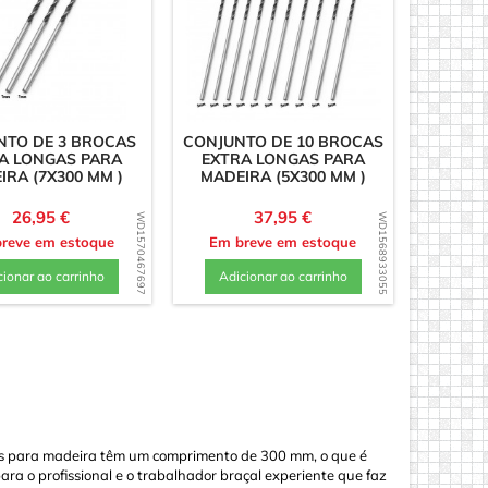
NTO DE 3 BROCAS
CONJUNTO DE 10 BROCAS
A LONGAS PARA
EXTRA LONGAS PARA
IRA (7X300 MM )
MADEIRA (5X300 MM )
Preço
Preço
26,95 €
37,95 €
WD1570467697
WD1568933055
reve em estoque
Em breve em estoque
cionar ao carrinho
Adicionar ao carrinho
as para madeira têm um comprimento de 300 mm, o que é
ra o profissional e o trabalhador braçal experiente que faz