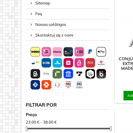
Sitemap
Parafusos
Faq
Pinos & H
Porcas de
Nossos catálogos
aparafusad
Skontaktuj się z nami
Unhas
CONJU
EXT
MADE
Adi
FILTRAR POR
Preço
23.00 € - 38.00 €
Ímãs