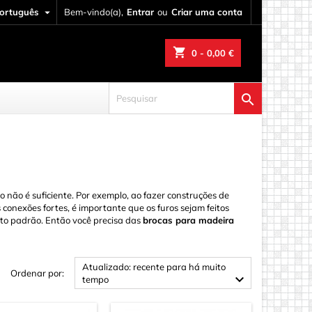
ortuguês

Bem-vindo(a),
Entrar
ou
Criar uma conta
shopping_cart
0
- 0,00 €

 não é suficiente. Por exemplo, ao fazer construções de
conexões fortes, é importante que os furos sejam feitos
nto padrão. Então você precisa das
brocas para madeira
y
Atualizado: recente para há muito
Ordenar por:

tempo