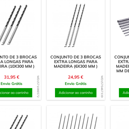
 porcas
Hemisférios
astes
Ornamentos & Escultur
 rampa (porcas
Paus & Blocos
as)
Tampas & Botões
Acrílico (plástico)
Discos
NTO DE 3 BROCAS
CONJUNTO DE 3 BROCAS
CONJU
RA LONGAS PARA
EXTRA LONGAS PARA
EXTR
Espelhos
IRA (10X300 MM )
MADEIRA (6X300 MM )
MADEI
MM D
Letras & Personagens
Preço
Preço
31,95 €
24,95 €
WD1571086572
WD1570467339
Material em folha 3 mm
Envio Grátis
Envio Grátis
Material em folha 8 mm
cionar ao carrinho
Adicionar ao carrinho
Adi
Outras formas
Quadrados
Setas