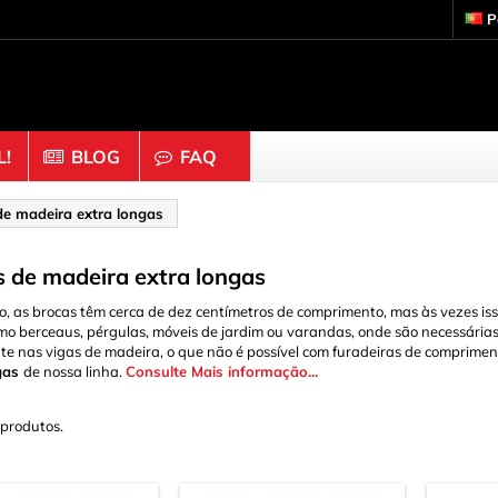
P
!
BLOG
FAQ
Madeira & Cortiça
de madeira extra longas
astas & Malha
Alfinetes de roupa
 de madeira extra longas
s de prateleira
Anéis
, as brocas têm cerca de dez centímetros de comprimento, mas às vezes isso
o
Bolas & Miçangas
mo berceaus, pérgulas, móveis de jardim ou varandas, onde são necessárias 
te nas vigas de madeira, o que não é possível com furadeiras de comprime
res
Caixa Infantil do Wood
ngas
de nossa linha.
Consulte Mais informação...
da & Cola
Cortiça
Olhos & Anéis
Dados
 produtos.
lugues
Discos
s
Figuras