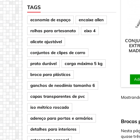
TAGS
Cilindro/D
economia de espaço
encaixe allen
Ganchos 
Quadrado
rolhas para artesanato
eixo 4
CONJU
alicate ajustável
EXT
MADE
conjuntos de clipes de carro
prato durável
carga máxima 5 kg
broca para plásticos
Adi
ganchos de neodímio tamanho 6
capas transparentes de pvc
Mostrando 
iso métrico roscado
adereço para portas e armários
Brocas 
detalhes para interiores
Nesta pág
quase três
artesanato sazonal