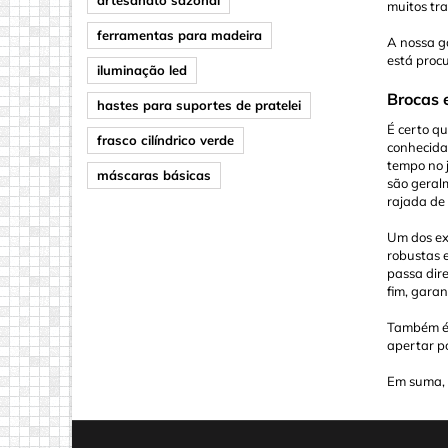
muitos tr
ferramentas para madeira
A nossa g
está proc
iluminação led
Brocas 
hastes para suportes de pratelei
É certo q
frasco cilíndrico verde
conhecida
tempo no 
máscaras básicas
são geralm
rajada de
Um dos ex
robustas 
passa dire
fim, gara
Também é h
apertar p
Em suma, b