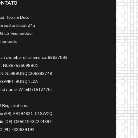
ONTATO
d, Tools & Deco
nreactorstraat 24a
3 LG Veenendaal
herlands
ch chamber of commerce: 68627092
T: NL857525098B01
AN: NL98BUNQ2206898748
C/SWIFT: BUNQNL2A
and name: WT&D (1512476)
 Registrations:
eo (FR): FR294821_01SWXQ
id (DE): DE5615432224397
 (PL): 000639192