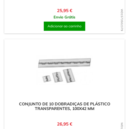
Preço
25,95 €
WD1573502379
Envio Grátis
Adicionar ao carrinho
CONJUNTO DE 10 DOBRADIÇAS DE PLÁSTICO
TRANSPARENTES, 100X42 MM
Preço
26,95 €