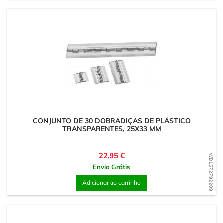
CONJUNTO DE 30 DOBRADIÇAS DE PLÁSTICO
TRANSPARENTES, 25X33 MM
Preço
22,95 €
WD1572792209
Envio Grátis
Adicionar ao carrinho