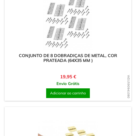
CONJUNTO DE 8 DOBRADIÇAS DE METAL, COR
PRATEADA (64X35 MM )
Preço
19,95 €
WD1590941080
Envio Grátis
Adicionar ao carrinho