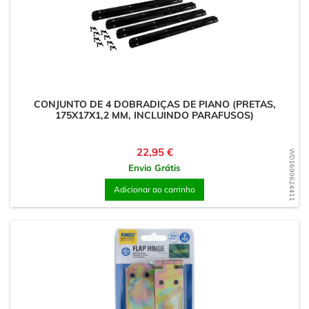
CONJUNTO DE 4 DOBRADIÇAS DE PIANO (PRETAS,
175X17X1,2 MM, INCLUINDO PARAFUSOS)
Preço
22,95 €
WD1690624411
Envio Grátis
Adicionar ao carrinho