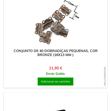
CONJUNTO DE 40 DOBRADIÇAS PEQUENAS, COR
BRONZE (16X13 MM )
Preço
21,95 €
WD1690627264
Envio Grátis
Adicionar ao carrinho