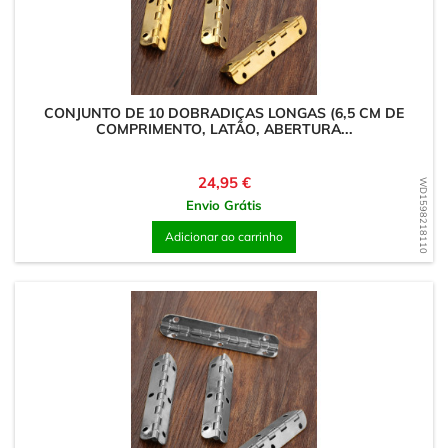
CONJUNTO DE 10 DOBRADIÇAS LONGAS (6,5 CM DE
COMPRIMENTO, LATÃO, ABERTURA...
Preço
24,95 €
WD1598218110
Envio Grátis
Adicionar ao carrinho