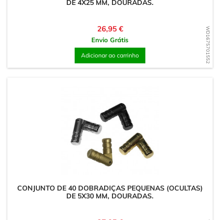
DE 4X25 MM, DOURADAS.
Preço
26,95 €
WD1675701552
Envio Grátis
Adicionar ao carrinho
CONJUNTO DE 40 DOBRADIÇAS PEQUENAS (OCULTAS)
DE 5X30 MM, DOURADAS.