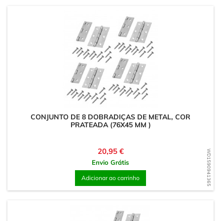
CONJUNTO DE 8 DOBRADIÇAS DE METAL, COR
PRATEADA (76X45 MM )
Preço
20,95 €
WD1590941365
Envio Grátis
Adicionar ao carrinho