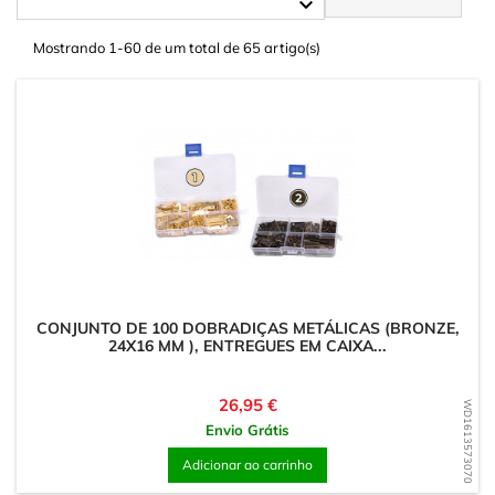

Mostrando 1-60 de um total de 65 artigo(s)
CONJUNTO DE 100 DOBRADIÇAS METÁLICAS (BRONZE,
24X16 MM ), ENTREGUES EM CAIXA...
Preço
26,95 €
WD1613573070
Envio Grátis
Adicionar ao carrinho