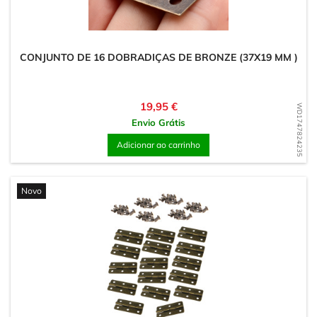
CONJUNTO DE 16 DOBRADIÇAS DE BRONZE (37X19 MM )
Preço
19,95 €
WD1747824235
Envio Grátis
Adicionar ao carrinho
Novo