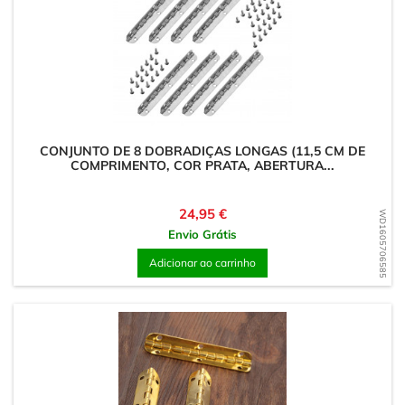
CONJUNTO DE 8 DOBRADIÇAS LONGAS (11,5 CM DE
COMPRIMENTO, COR PRATA, ABERTURA...
Preço
24,95 €
WD1605706585
Envio Grátis
Adicionar ao carrinho