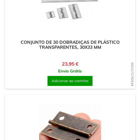
CONJUNTO DE 30 DOBRADIÇAS DE PLÁSTICO
TRANSPARENTES, 30X33 MM
Preço
23,95 €
WD1572792628
Envio Grátis
Adicionar ao carrinho