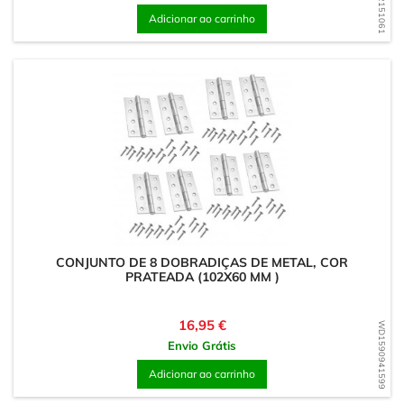
Adicionar ao carrinho
CONJUNTO DE 8 DOBRADIÇAS DE METAL, COR
PRATEADA (102X60 MM )
Preço
16,95 €
WD1590941599
Envio Grátis
Adicionar ao carrinho