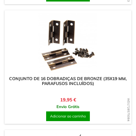
CONJUNTO DE 16 DOBRADIÇAS DE BRONZE (35X19 MM,
PARAFUSOS INCLUÍDOS)
Preço
19,95 €
WD1728575084
Envio Grátis
Adicionar ao carrinho