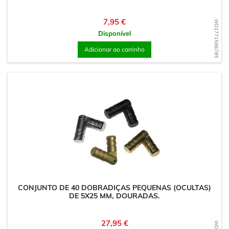
Preço
7,95 €
WD1771586785
Disponível
Adicionar ao carrinho
CONJUNTO DE 40 DOBRADIÇAS PEQUENAS (OCULTAS)
DE 5X25 MM, DOURADAS.
Preço
27,95 €