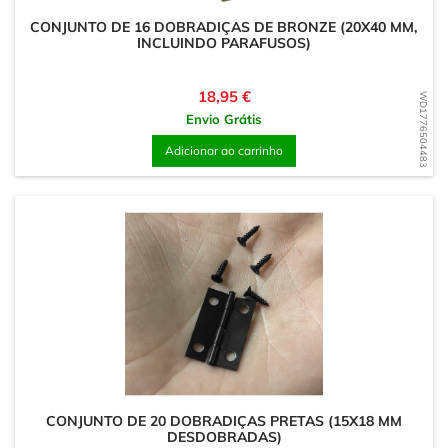
CONJUNTO DE 16 DOBRADIÇAS DE BRONZE (20X40 MM,
INCLUINDO PARAFUSOS)
Preço
18,95 €
WD1776504483
Envio Grátis
Adicionar ao carrinho
CONJUNTO DE 20 DOBRADIÇAS PRETAS (15X18 MM
DESDOBRADAS)