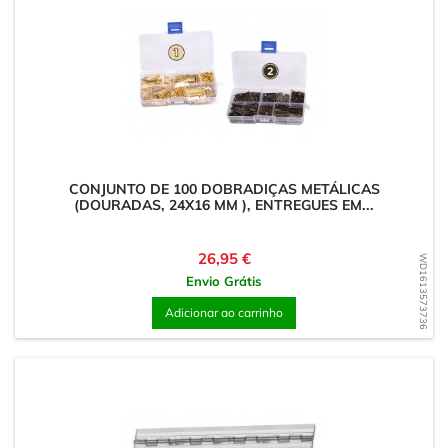
CONJUNTO DE 100 DOBRADIÇAS METÁLICAS
(DOURADAS, 24X16 MM ), ENTREGUES EM...
Preço
26,95 €
WD1613573736
Envio Grátis
Adicionar ao carrinho