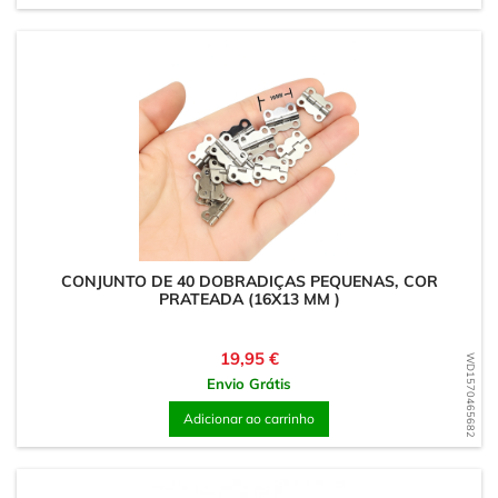
CONJUNTO DE 40 DOBRADIÇAS PEQUENAS, COR
PRATEADA (16X13 MM )
Preço
19,95 €
WD1570465682
Envio Grátis
Adicionar ao carrinho