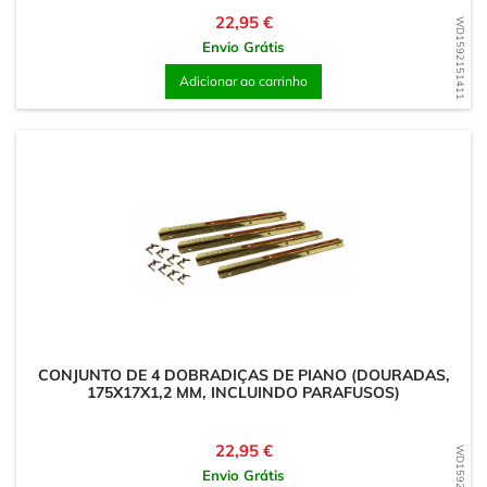
Preço
22,95 €
WD1592151411
Envio Grátis
Adicionar ao carrinho
CONJUNTO DE 4 DOBRADIÇAS DE PIANO (DOURADAS,
175X17X1,2 MM, INCLUINDO PARAFUSOS)
Preço
22,95 €
WD1592151061
Envio Grátis