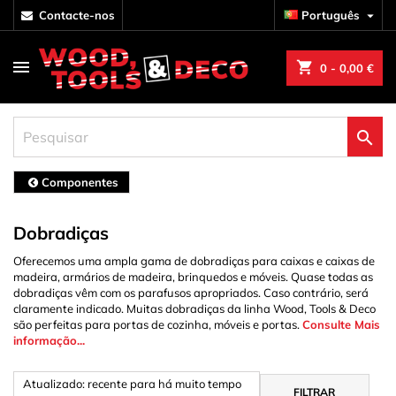
contacte-nos
Português

shopping_cart
0
- 0,00 €

Componentes
Dobradiças
Oferecemos uma ampla gama de dobradiças para caixas e caixas de
madeira, armários de madeira, brinquedos e móveis. Quase todas as
dobradiças vêm com os parafusos apropriados. Caso contrário, será
claramente indicado. Muitas dobradiças da linha Wood, Tools & Deco
são perfeitas para portas de cozinha, móveis e portas.
Consulte Mais
informação...
Atualizado: recente para há muito tempo
FILTRAR