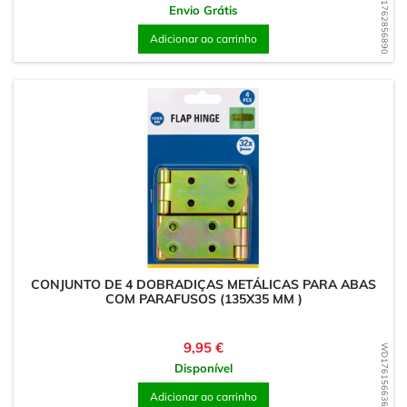
WD1762856890
Envio Grátis
Adicionar ao carrinho
CONJUNTO DE 4 DOBRADIÇAS METÁLICAS PARA ABAS
COM PARAFUSOS (135X35 MM )
Preço
9,95 €
WD1761566363
Disponível
Adicionar ao carrinho