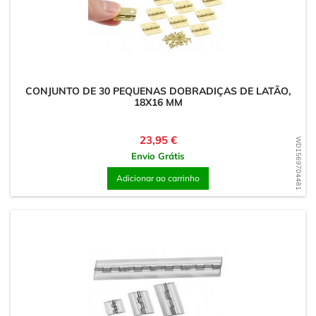
CONJUNTO DE 30 PEQUENAS DOBRADIÇAS DE LATÃO,
18X16 MM
Preço
23,95 €
WD1569704481
Envio Grátis
Adicionar ao carrinho