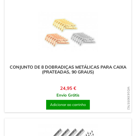
CONJUNTO DE 8 DOBRADIÇAS METÁLICAS PARA CAIXA
(PRATEADAS, 90 GRAUS)
Preço
24,95 €
WD1639055762
Envio Grátis
Adicionar ao carrinho