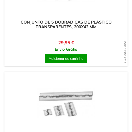
CONJUNTO DE 5 DOBRADIÇAS DE PLÁSTICO
TRANSPARENTES, 200X42 MM
Preço
29,95 €
WD1573502711
Envio Grátis
Adicionar ao carrinho