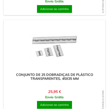
WD1573501473
Envio Grátis
Adicionar ao carrinho
CONJUNTO DE 25 DOBRADIÇAS DE PLÁSTICO
TRANSPARENTES, 45X35 MM
Preço
25,95 €
WD1572793031
Envio Grátis
Adicionar ao carrinho