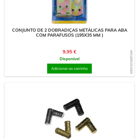
CONJUNTO DE 2 DOBRADIÇAS METÁLICAS PARA ABA
COM PARAFUSOS (195X35 MM )
Preço
9,95 €
WD1685351669
Disponível
Adicionar ao carrinho