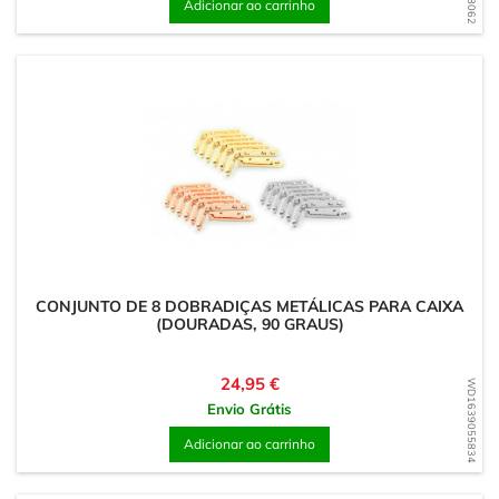
Adicionar ao carrinho
CONJUNTO DE 8 DOBRADIÇAS METÁLICAS PARA CAIXA
(DOURADAS, 90 GRAUS)
Preço
24,95 €
WD1639055834
Envio Grátis
Adicionar ao carrinho