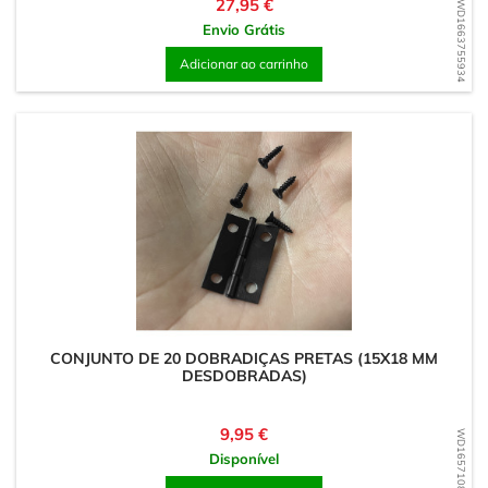
Preço
27,95 €
WD1663755934
Envio Grátis
Adicionar ao carrinho
CONJUNTO DE 20 DOBRADIÇAS PRETAS (15X18 MM
DESDOBRADAS)
Preço
9,95 €
WD1657108062
Disponível