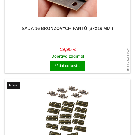
SADA 16 BRONZOVÝCH PANTŮ (37X19 MM )
Cena
19,95 €
WD1747824235
Doprava zdarma!
Přidat do košíku
Nové