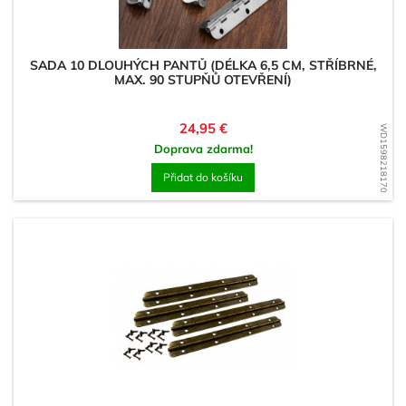
SADA 10 DLOUHÝCH PANTŮ (DÉLKA 6,5 CM, STŘÍBRNÉ,
MAX. 90 STUPŇŮ OTEVŘENÍ)
Cena
24,95 €
WD1598218170
Doprava zdarma!
Přidat do košíku