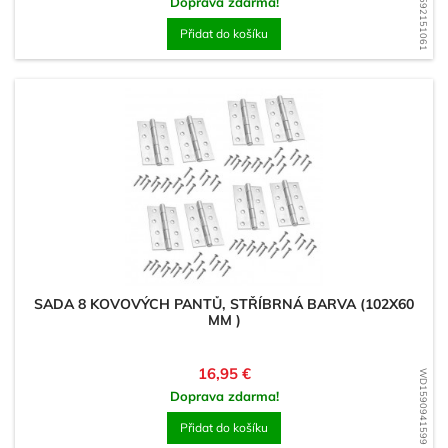
WD1592151061
Doprava zdarma!
Přidat do košíku
SADA 8 KOVOVÝCH PANTŮ, STŘÍBRNÁ BARVA (102X60
MM )
Cena
16,95 €
WD1590941599
Doprava zdarma!
Přidat do košíku