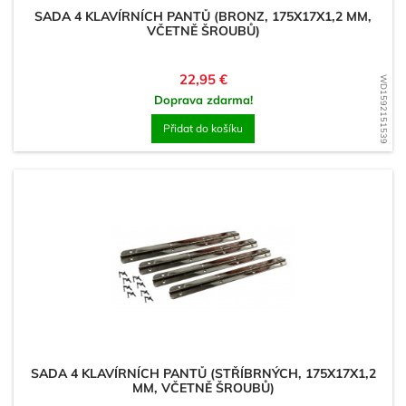
SADA 4 KLAVÍRNÍCH PANTŮ (BRONZ, 175X17X1,2 MM,
VČETNĚ ŠROUBŮ)
Cena
22,95 €
WD1592151539
Doprava zdarma!
Přidat do košíku
SADA 4 KLAVÍRNÍCH PANTŮ (STŘÍBRNÝCH, 175X17X1,2
MM, VČETNĚ ŠROUBŮ)