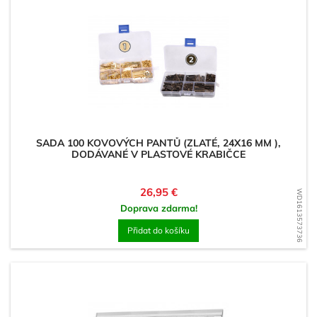
SADA 100 KOVOVÝCH PANTŮ (ZLATÉ, 24X16 MM ),
DODÁVANÉ V PLASTOVÉ KRABIČCE
Cena
26,95 €
WD1613573736
Doprava zdarma!
Přidat do košíku