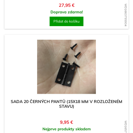
Cena
27,95 €
WD1663755934
Doprava zdarma!
Přidat do košíku
SADA 20 ČERNÝCH PANTŮ (15X18 MM V ROZLOŽENÉM
STAVU)
Cena
9,95 €
WD1657108062
Nejprve produkty skladem