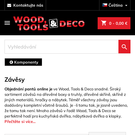
kontaktujte nás
Čeština

shopping_cart
0
- 0,00 €

Komponenty
Závěsy
Objednání pantů online je
ve Wood, Tools & Deco snadné. Široký
sortiment závěsů na dřevěné boxy a truhly, dřevěné skříně, skříně z
jiných materiálů, hračky a nábytek. Téměř všechny závěsy jsou
dodávány kompletní včetně šroubů. Je -li tomu tak, je jasně uvedeno,
že tomu tak není. Mnoho závěsů v řadě Wood, Tools & Deco se
perfektně hodí pro kuchyňská dvířka, nábytková dvířka a klapky.
Přečtěte si více...