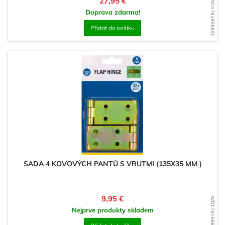
Cena
27,95 €
WD1762856890
Doprava zdarma!
Přidat do košíku
SADA 4 KOVOVÝCH PANTŮ S VRUTMI (135X35 MM )
Cena
9,95 €
WD1761566363
Nejprve produkty skladem