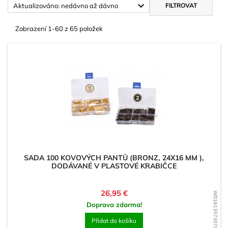

Aktualizováno: nedávno až dávno
FILTROVAT
Zobrazení 1-60 z 65 položek
SADA 100 KOVOVÝCH PANTŮ (BRONZ, 24X16 MM ),
DODÁVANÉ V PLASTOVÉ KRABIČCE
Cena
26,95 €
WD1613573070
Doprava zdarma!
Přidat do košíku