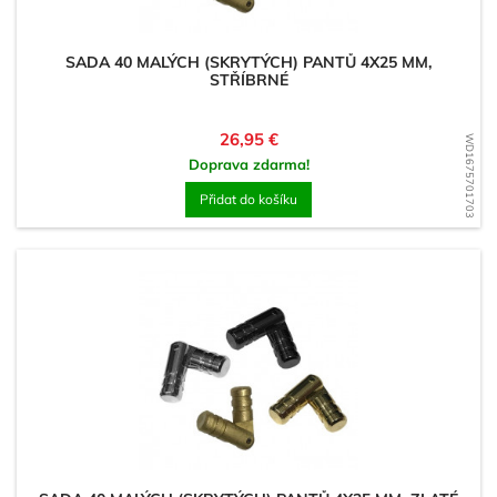
SADA 40 MALÝCH (SKRYTÝCH) PANTŮ 4X25 MM,
STŘÍBRNÉ
Cena
26,95 €
WD1675701703
Doprava zdarma!
Přidat do košíku