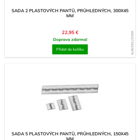
SADA 2 PLASTOVÝCH PANTŮ, PRŮHLEDNÝCH, 300X45
MM
Cena
22,95 €
WD1573502879
Doprava zdarma!
Přidat do košíku
SADA 5 PLASTOVÝCH PANTŮ, PRŮHLEDNÝCH, 150X45
MM