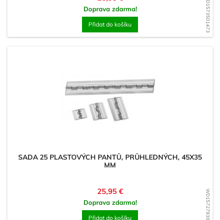
WD1573501473
Doprava zdarma!
Přidat do košíku
SADA 25 PLASTOVÝCH PANTŮ, PRŮHLEDNÝCH, 45X35
MM
Cena
25,95 €
WD1572793031
Doprava zdarma!
Přidat do košíku