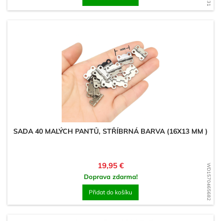
SADA 40 MALÝCH PANTŮ, STŘÍBRNÁ BARVA (16X13 MM )
Cena
19,95 €
WD1570465682
Doprava zdarma!
Přidat do košíku