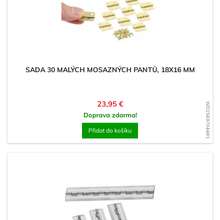
SADA 30 MALÝCH MOSAZNÝCH PANTŮ, 18X16 MM
Cena
23,95 €
WD1569704481
Doprava zdarma!
Přidat do košíku