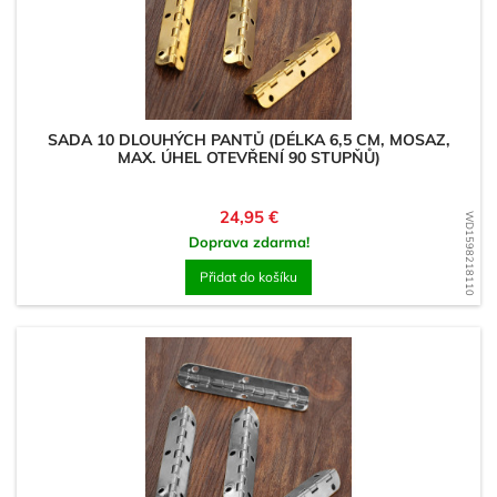
SADA 10 DLOUHÝCH PANTŮ (DÉLKA 6,5 CM, MOSAZ,
MAX. ÚHEL OTEVŘENÍ 90 STUPŇŮ)
Cena
24,95 €
WD1598218110
Doprava zdarma!
Přidat do košíku