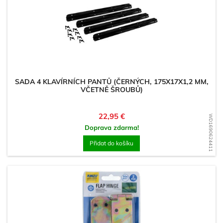
SADA 4 KLAVÍRNÍCH PANTŮ (ČERNÝCH, 175X17X1,2 MM,
VČETNĚ ŠROUBŮ)
Cena
22,95 €
WD1690624411
Doprava zdarma!
Přidat do košíku