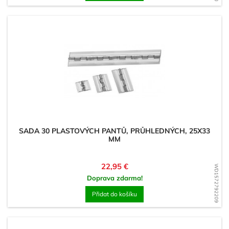
SADA 30 PLASTOVÝCH PANTŮ, PRŮHLEDNÝCH, 25X33
MM
Cena
22,95 €
WD1572792209
Doprava zdarma!
Přidat do košíku