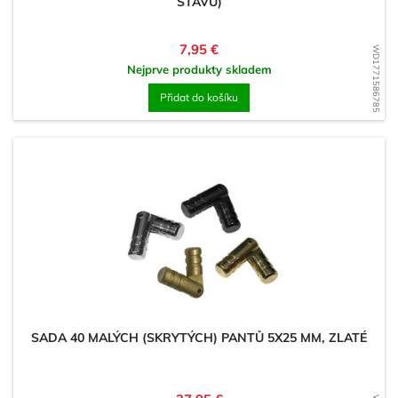
STAVU)
Cena
7,95 €
WD1771586785
Nejprve produkty skladem
Přidat do košíku
SADA 40 MALÝCH (SKRYTÝCH) PANTŮ 5X25 MM, ZLATÉ