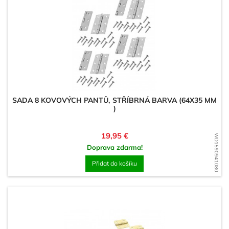
SADA 8 KOVOVÝCH PANTŮ, STŘÍBRNÁ BARVA (64X35 MM
)
Cena
19,95 €
WD1590941080
Doprava zdarma!
Přidat do košíku