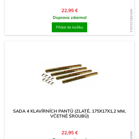
Cena
22,95 €
WD1592151411
Doprava zdarma!
Přidat do košíku
SADA 4 KLAVÍRNÍCH PANTŮ (ZLATÉ, 175X17X1,2 MM,
VČETNĚ ŠROUBŮ)
Cena
22,95 €