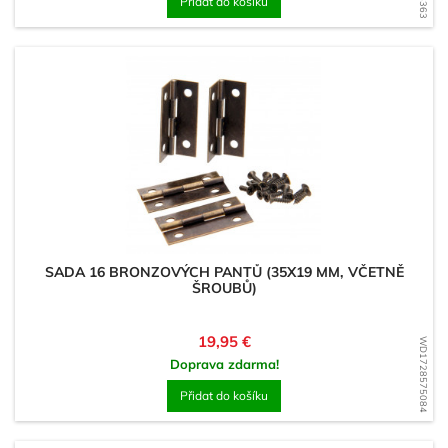
Přidat do košíku
SADA 16 BRONZOVÝCH PANTŮ (35X19 MM, VČETNĚ
ŠROUBŮ)
Cena
19,95 €
WD1728575084
Doprava zdarma!
Přidat do košíku