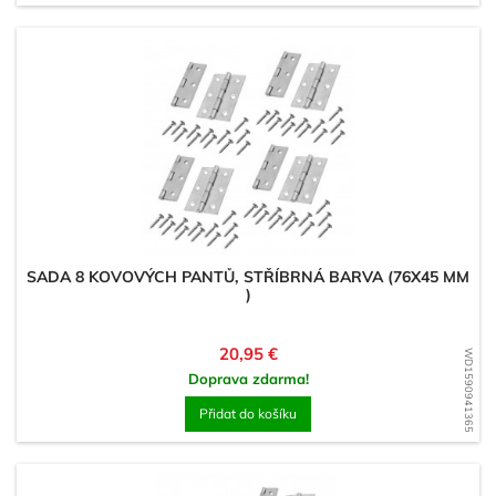
SADA 8 KOVOVÝCH PANTŮ, STŘÍBRNÁ BARVA (76X45 MM
)
Cena
20,95 €
WD1590941365
Doprava zdarma!
Přidat do košíku