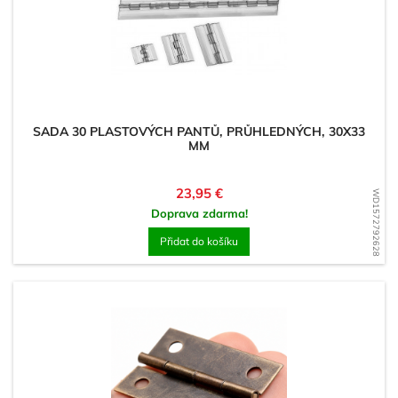
SADA 30 PLASTOVÝCH PANTŮ, PRŮHLEDNÝCH, 30X33
MM
Cena
23,95 €
WD1572792628
Doprava zdarma!
Přidat do košíku