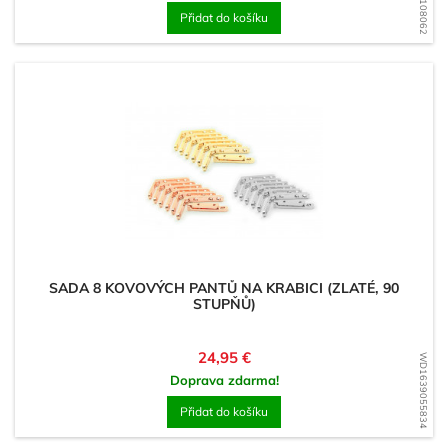
Přidat do košíku
SADA 8 KOVOVÝCH PANTŮ NA KRABICI (ZLATÉ, 90
STUPŇŮ)
Cena
24,95 €
WD1639055834
Doprava zdarma!
Přidat do košíku