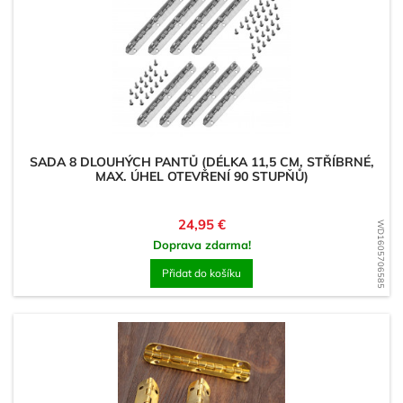
SADA 8 DLOUHÝCH PANTŮ (DÉLKA 11,5 CM, STŘÍBRNÉ,
MAX. ÚHEL OTEVŘENÍ 90 STUPŇŮ)
Cena
24,95 €
WD1605706585
Doprava zdarma!
Přidat do košíku