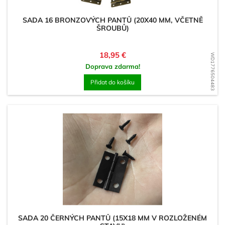
SADA 16 BRONZOVÝCH PANTŮ (20X40 MM, VČETNĚ
ŠROUBŮ)
Cena
18,95 €
WD1776504483
Doprava zdarma!
Přidat do košíku
SADA 20 ČERNÝCH PANTŮ (15X18 MM V ROZLOŽENÉM