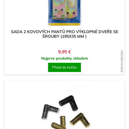
SADA 2 KOVOVÝCH PANTŮ PRO VÝKLOPNÉ DVEŘE SE
ŠROUBY (195X35 MM )
Cena
9,95 €
WD1685351669
Nejprve produkty skladem
Přidat do košíku