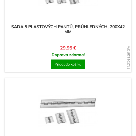
SADA 5 PLASTOVÝCH PANTŮ, PRŮHLEDNÝCH, 200X42
MM
Cena
29,95 €
WD1573502711
Doprava zdarma!
Přidat do košíku