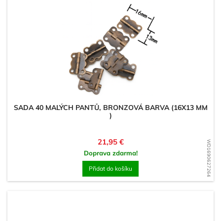
SADA 40 MALÝCH PANTŮ, BRONZOVÁ BARVA (16X13 MM
)
Cena
21,95 €
WD1690627264
Doprava zdarma!
Přidat do košíku