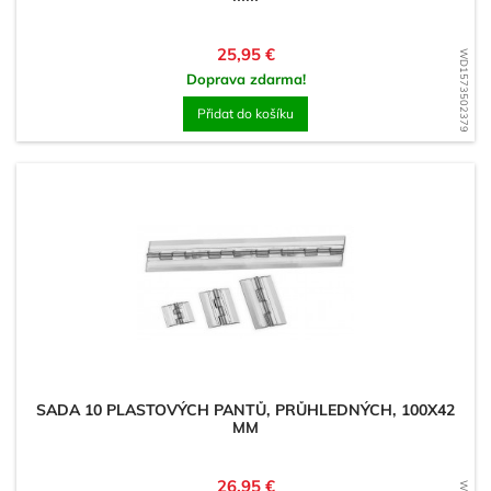
Cena
25,95 €
WD1573502379
Doprava zdarma!
Přidat do košíku
SADA 10 PLASTOVÝCH PANTŮ, PRŮHLEDNÝCH, 100X42
MM
Cena
26,95 €