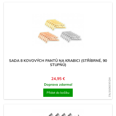
SADA 8 KOVOVÝCH PANTŮ NA KRABICI (STŘÍBRNÉ, 90
STUPŇŮ)
Cena
24,95 €
WD1639055762
Doprava zdarma!
Přidat do košíku