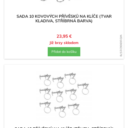
SADA 10 KOVOVÝCH PŘÍVĚSKŮ NA KLÍČE (TVAR
KLADIVA, STŘÍBRNÁ BARVA)
Cena
23,95 €
WD1690631578
Již brzy skladem
Přidat do košíku