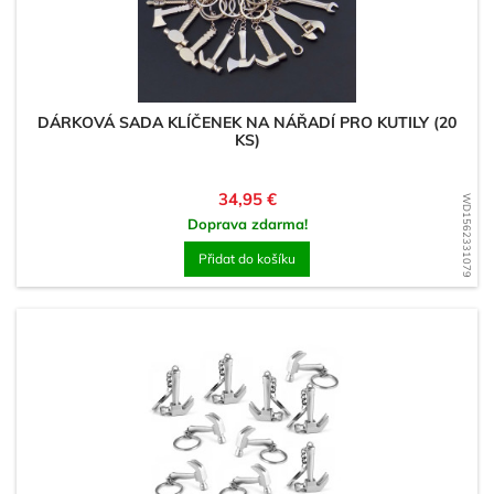
DÁRKOVÁ SADA KLÍČENEK NA NÁŘADÍ PRO KUTILY (20
KS)
Cena
34,95 €
WD1562331079
Doprava zdarma!
Přidat do košíku