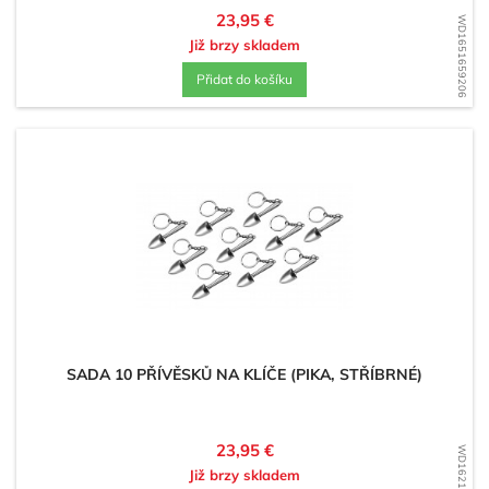
Cena
23,95 €
WD1651659206
Již brzy skladem
Přidat do košíku
SADA 10 PŘÍVĚSKŮ NA KLÍČE (PIKA, STŘÍBRNÉ)
Cena
23,95 €
WD1621006286
Již brzy skladem