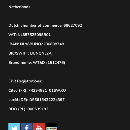
Netherlands
Dutch chamber of commerce: 68627092
VAT: NL857525098B01
IBAN: NL98BUNQ2206898748
BIC/SWIFT: BUNQNL2A
Brand name: WT&D (1512476)
EPR Registrations:
Citeo (FR): FR294821_01SWXQ
Lucid (DE): DE5615432224397
BDO (PL): 000639192