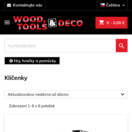
kontaktujte nás
Čeština

shopping_cart
0
- 0,00 €

Hry, hračky a pomůcky
Klíčenky

Aktualizováno: nedávno až dávno
Zobrazení 1-6 z 6 položek