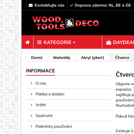
kontaktujte nás
Doprava zdarma: NL, BE a DE
KATEGORIE
DAYDEAL
Spojovací 
Domů
Materiály
Akryl (plast)
Čtverce
Čepy & T
INFORMACE
Čtver
Dekorace
O nás
Objevte n
Háčky, oč
expozice.
Platba a dodání
zajišťuje 
Hřebíky
používání.
Páska, La
Vrátit
Rozhodněte
Peří a zát
Soukromí
Pokud hle
Policové 
Podmínky používání
Existuje 1
Rampa oř