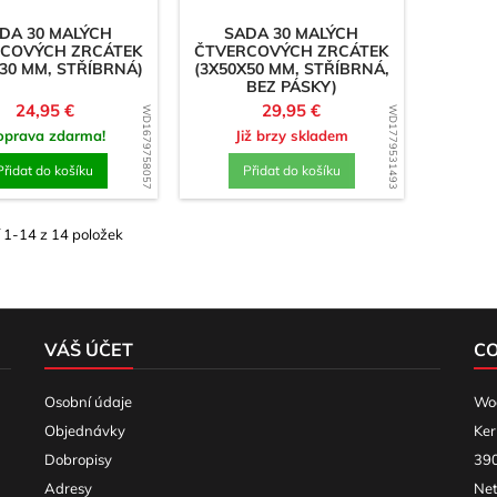
DA 30 MALÝCH
SADA 30 MALÝCH
COVÝCH ZRCÁTEK
ČTVERCOVÝCH ZRCÁTEK
X30 MM, STŘÍBRNÁ)
(3X50X50 MM, STŘÍBRNÁ,
BEZ PÁSKY)
Cena
Cena
24,95 €
29,95 €
WD1679758057
WD1779531493
oprava zdarma!
Již brzy skladem
Přidat do košíku
Přidat do košíku
 1-14 z 14 položek
VÁŠ ÚČET
C
Osobní údaje
Woo
Objednávky
Ker
Dobropisy
390
Adresy
Net