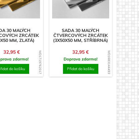
DA 30 MALÝCH
SADA 30 MALÝCH
COVÝCH ZRCÁTEK
ČTVERCOVÝCH ZRCÁTEK
0X50 MM, ZLATÁ)
(3X50X50 MM, STŘÍBRNÁ)
Cena
Cena
32,95 €
32,95 €
WD1719762017
WD1683144493
prava zdarma!
Doprava zdarma!
řidat do košíku
Přidat do košíku