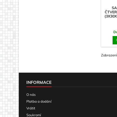
SA
ČTVER
(3X30
D
Zobrazení
INFORMACE
O nás
Platba a dodání
Vrátit
Soukromí