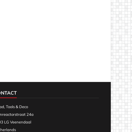
ONTACT
d, Tools & Deco
nreactorstraat 24a
3 LG Veenendaal
herlands