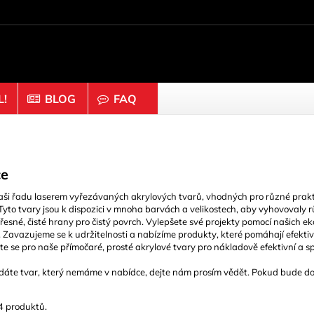
!
BLOG
FAQ
prvky
Dřevo & korek
yče
Čepice & Knoflíky
ce
Čísla
aši řadu laserem vyřezávaných akrylových tvarů, vhodných pro různé prakt
i a prsteny
Disky
 Tyto tvary jsou k dispozici v mnoha barvách a velikostech, aby vyhovovaly
přesné, čisté hrany pro čistý povrch. Vylepšete své projekty pomocí našich
Hemisféry
 Zavazujeme se k udržitelnosti a nabízíme produkty, které pomáhají efektiv
na & Lepidlo
Hůlky a bloky
 se pro naše přímočaré, prosté akrylové tvary pro nákladově efektivní a s
ky
Korek
dáte tvar, který nemáme v nabídce, dejte nám prosím vědět. Pokud bude do
konektory
Kostky
4 produktů.
echy
Kuličky & Korálky