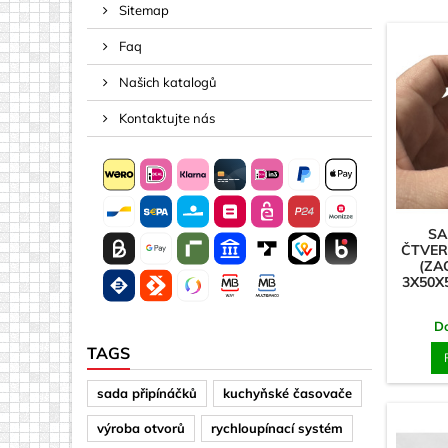
Sitemap
Rozpěrky
Faq
Šrouby
Šrouby m
Našich katalogů
Svorky, Po
Kontaktujte nás
Akryl (plas
Čtverce
Disky
SA
ČTVER
Jiné tvary
(ZA
3X50X
Písmena 
Plošný ma
D
Plošný ma
TAGS
Šipky
sada připínáčků
kuchyňské časovače
Zrcadla
výroba otvorů
rychloupínací systém