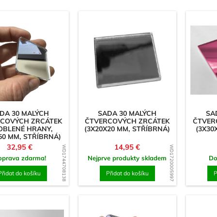
Ornamenty & Dřevořez
Prstence
atice
Špendlíky na prádlo
jiva & Síťovina
Woodyho dětská krabi
t)
Magnety
Čtverec/Obdélník
Magnetické háčky
DA 30 MALÝCH
SADA 30 MALÝCH
SA
COVÝCH ZRCÁTEK
ČTVERCOVÝCH ZRCÁTEK
ČTVER
Válec/kotouč
OBLENÉ HRANY,
(3X20X20 MM, STŘÍBRNÁ)
(3X30
50 MM, STŘÍBRNÁ)
& Znaky
Cena
Cena
32,95 €
14,95 €
WD1744708138
WD1720005997
teriál 3 mm
oprava zdarma!
Nejprve produkty skladem
Do
teriál 8 mm
Přidat do košíku
Přidat do košíku
P