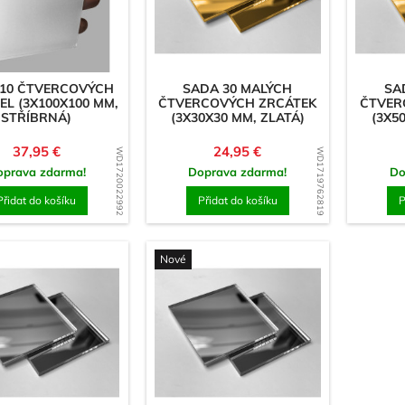
10 ČTVERCOVÝCH
SADA 30 MALÝCH
SA
L (3X100X100 MM,
ČTVERCOVÝCH ZRCÁTEK
ČTVER
STŘÍBRNÁ)
(3X30X30 MM, ZLATÁ)
(3X5
Cena
Cena
37,95 €
24,95 €
WD1720022992
WD1719762819
oprava zdarma!
Doprava zdarma!
Do
Přidat do košíku
Přidat do košíku
P
Nové