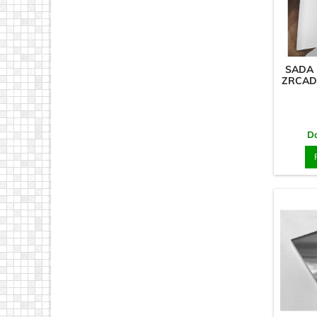
SADA 
ZRCADE
D