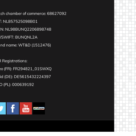
ch chamber of commerce: 68627092
T: NL857525098B01
AN: NL98BUNQ2206898748
C/SWIFT: BUNQNL2A
and name: WT&D (1512476)
 Registrations:
eo (FR): FR294821_01SWXQ
id (DE): DE5615432224397
 (PL): 000639192