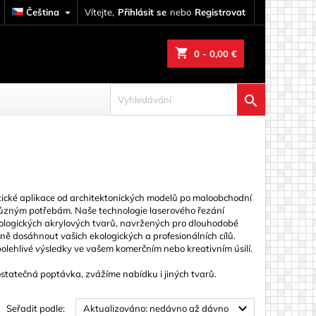
Čeština

Vítejte,
Přihlásit se
nebo
Registrovat
shopping_cart
0
- 0,00 €

ické aplikace od architektonických modelů po maloobchodní
 různým potřebám. Naše technologie laserového řezání
 ekologických akrylových tvarů, navržených pro dlouhodobé
ně dosáhnout vašich ekologických a profesionálních cílů.
polehlivé výsledky ve vašem komerčním nebo kreativním úsilí.
statečná poptávka, zvážíme nabídku i jiných tvarů.

Seřadit podle:
Aktualizováno: nedávno až dávno