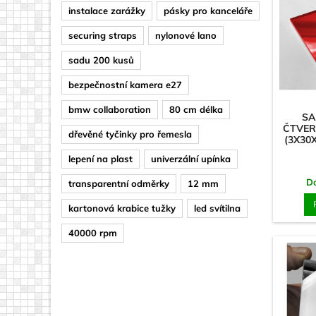
instalace zarážky
pásky pro kanceláře
securing straps
nylonové lano
sadu 200 kusů
bezpečnostní kamera e27
bmw collaboration
80 cm délka
SA
ČTVER
dřevěné tyčinky pro řemesla
(3X30
lepení na plast
univerzální upínka
D
transparentní odměrky
12 mm
kartonová krabice tužky
led svítilna
40000 rpm