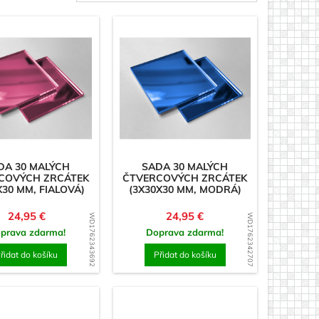
by
čka
DA 30 MALÝCH
SADA 30 MALÝCH
COVÝCH ZRCÁTEK
ČTVERCOVÝCH ZRCÁTEK
X30 MM, FIALOVÁ)
(3X30X30 MM, MODRÁ)
Cena
Cena
24,95 €
24,95 €
WD1762343692
WD1762342707
prava zdarma!
Doprava zdarma!
řidat do košíku
Přidat do košíku