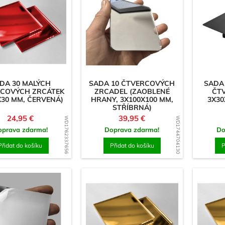
DA 30 MALÝCH
SADA 10 ČTVERCOVÝCH
SADA
COVÝCH ZRCÁTEK
ZRCADEL (ZAOBLENÉ
ČTV
X30 MM, ČERVENÁ)
HRANY, 3X100X100 MM,
3X30
STŘÍBRNÁ)
Cena
Cena
24,95 €
39,95 €
WD1762337656
WD1744704130
oprava zdarma!
Doprava zdarma!
Do
Přidat do košíku
Přidat do košíku
P