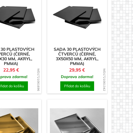
 30 PLASTOVÝCH
SADA 30 PLASTOVÝCH
ERCŮ (ČERNÉ,
ČTVERCŮ (ČERNÉ,
X30 MM, AKRYL,
3X50X50 MM, AKRYL,
PMMA)
PMMA)
Cena
Cena
22,95 €
29,95 €
WD1721061696
WD1721061342
prava zdarma!
Doprava zdarma!
řidat do košíku
Přidat do košíku