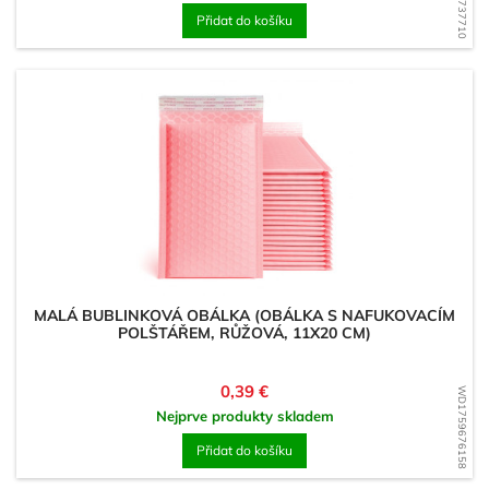
Přidat do košíku
MALÁ BUBLINKOVÁ OBÁLKA (OBÁLKA S NAFUKOVACÍM
POLŠTÁŘEM, RŮŽOVÁ, 11X20 CM)
Cena
0,39 €
WD1759676158
Nejprve produkty skladem
Přidat do košíku