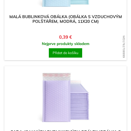
MALÁ BUBLINKOVÁ OBÁLKA (OBÁLKA S VZDUCHOVÝM
POLŠTÁŘEM, MODRÁ, 11X20 CM)
Cena
0,39 €
WD1762708999
Nejprve produkty skladem
Přidat do košíku