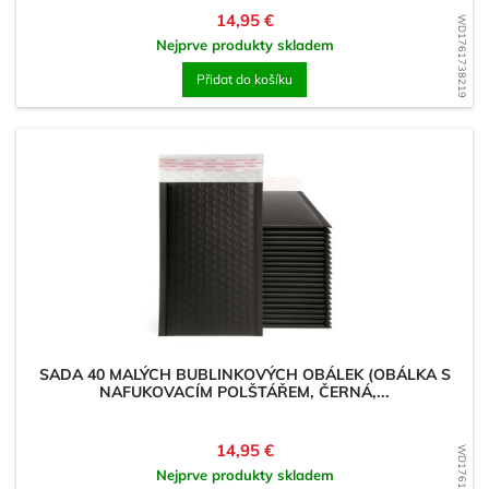
Cena
14,95 €
WD1761738219
Nejprve produkty skladem
Přidat do košíku
SADA 40 MALÝCH BUBLINKOVÝCH OBÁLEK (OBÁLKA S
NAFUKOVACÍM POLŠTÁŘEM, ČERNÁ,...
Cena
14,95 €
WD1761737710
Nejprve produkty skladem