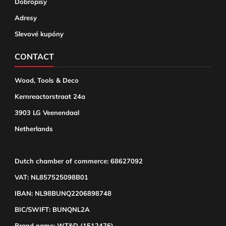
Dobropisy
Adresy
Slevové kupóny
CONTACT
Wood, Tools & Deco
Kernreactorstraat 24a
3903 LG Veenendaal
Netherlands
Dutch chamber of commerce: 68627092
VAT: NL857525098B01
IBAN: NL98BUNQ2206898748
BIC/SWIFT: BUNQNL2A
Brand name: WT&D (1512476)