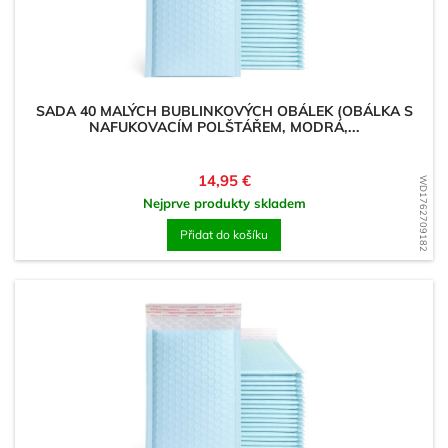
SADA 40 MALÝCH BUBLINKOVÝCH OBÁLEK (OBÁLKA S
NAFUKOVACÍM POLŠTÁŘEM, MODRÁ,...
Cena
14,95 €
WD1762709182
Nejprve produkty skladem
Přidat do košíku