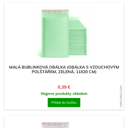
MALÁ BUBLINKOVÁ OBÁLKA (OBÁLKA S VZDUCHOVÝM
POLŠTÁŘEM, ZELENÁ, 11X20 CM)
Cena
0,39 €
WD1759675951
Nejprve produkty skladem
Přidat do košíku