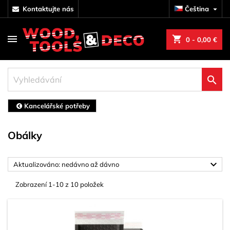
kontaktujte nás
Čeština

shopping_cart
0
- 0,00 €

Kancelářské potřeby
Obálky

Aktualizováno: nedávno až dávno
Zobrazení 1-10 z 10 položek