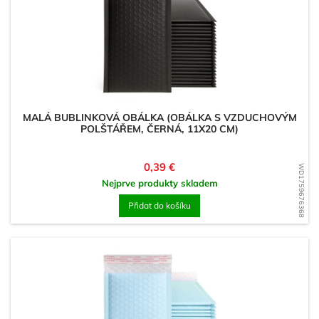
MALÁ BUBLINKOVÁ OBÁLKA (OBÁLKA S VZDUCHOVÝM
POLŠTÁŘEM, ČERNÁ, 11X20 CM)
Cena
0,39 €
WD1759676368
Nejprve produkty skladem
Přidat do košíku