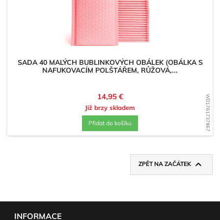
SADA 40 MALÝCH BUBLINKOVÝCH OBÁLEK (OBÁLKA S
NAFUKOVACÍM POLŠTÁŘEM, RŮŽOVÁ,...
Cena
14,95 €
WD1761737867
Již brzy skladem
Přidat do košíku

ZPĚT NA ZAČÁTEK
INFORMACE