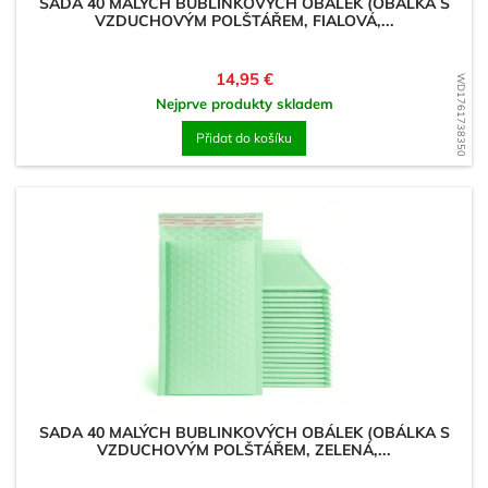
SADA 40 MALÝCH BUBLINKOVÝCH OBÁLEK (OBÁLKA S
VZDUCHOVÝM POLŠTÁŘEM, FIALOVÁ,...
Cena
14,95 €
WD1761738350
Nejprve produkty skladem
Přidat do košíku
SADA 40 MALÝCH BUBLINKOVÝCH OBÁLEK (OBÁLKA S
VZDUCHOVÝM POLŠTÁŘEM, ZELENÁ,...