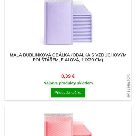
MALÁ BUBLINKOVÁ OBÁLKA (OBÁLKA S VZDUCHOVÝM
POLŠTÁŘEM, FIALOVÁ, 11X20 CM)
Cena
0,39 €
WD1759675169
Nejprve produkty skladem
Přidat do košíku