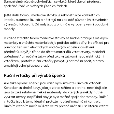
Samozřejmě včetně pohybujících se vlaků, které dávají přednost
společné jízdě ve složitých jízdních řádech.
Ještě další formou modelové stavby je rekonstrukce konkrétních
letadel, automobilů, lodí a nástrojů na základě původních stavebních
výkresů a fotografií. Od nuly jsou z originálu vyrobeny velmi podobné
modely.
V každé z těchto forem modelové stavby se hodně pracuje s měkkými
materiály a v těchto materiálech je potřeba udělat díry. Například pro
průchod tenkých elektrických vodičových kabelů k osvětlení
předmětů. Když je třeba do těchto materiálů vrtat otvory, modeláři
upřednostňují ruční vrtačky před aku vrtačkami nebo elektrickými
vrtačkami, protože ruční vrtačky poskytují optimální pocit, a proto
umožňují velmi přesnou práci.
Ruční vrtačky při výrobě šperků
Ale také výrobci šperků jsou vášnivými uživateli ručních
vrtaček
.
Koneckonců drahé kovy, jako je zlato, stříbro a platina, neoxidují, ale
jsou to také relativně měkké materiály, do kterých je někdy nutné
vyvrtat otvory, například aby je bylo možné spojit dohromady. Ruční
vrtačky jsou k tomu ideální, protože nabízejí maximální kontrolu.
Ručním vrtáním navíc můžete velmi přesně určit sílu, se kterou vrtáte.