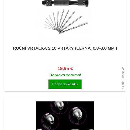
RUČNÍ VRTAČKA S 10 VRTÁKY (ČERNÁ, 0,8–3,0 MM )
Cena
19,95 €
WD1649850915
Doprava zdarma!
Přidat do košíku