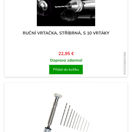
RUČNÍ VRTAČKA, STŘÍBRNÁ, S 10 VRTÁKY
Cena
22,95 €
WD1559331524
Doprava zdarma!
Přidat do košíku