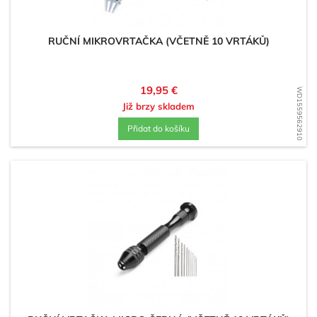
RUČNÍ MIKROVRTAČKA (VČETNĚ 10 VRTÁKŮ)
Cena
19,95 €
WD1559562910
Již brzy skladem
Přidat do košíku