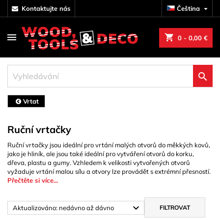
kontaktujte nás
Čeština

shopping_cart
0
- 0,00 €

Vrtat
Ruční vrtačky
Ruční vrtačky jsou ideální pro vrtání malých otvorů do měkkých kovů,
jako je hliník, ale jsou také ideální pro vytváření otvorů do korku,
dřeva, plastu a gumy. Vzhledem k velikosti vytvořených otvorů
vyžaduje vrtání malou sílu a otvory lze provádět s extrémní přesností.
Přečtěte si více...

Aktualizováno: nedávno až dávno
FILTROVAT