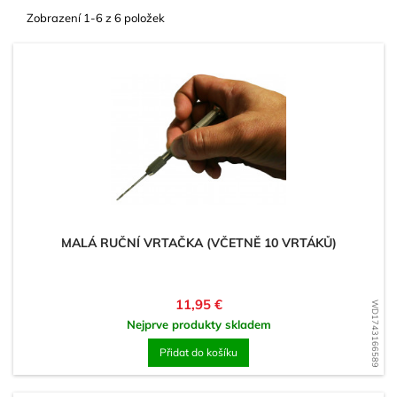
Zobrazení 1-6 z 6 položek
MALÁ RUČNÍ VRTAČKA (VČETNĚ 10 VRTÁKŮ)
Cena
11,95 €
WD1743166589
Nejprve produkty skladem
Přidat do košíku