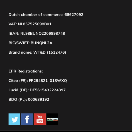
Dutch chamber of commerce: 68627092
VAT: NL857525098B01
IBAN: NL98BUNQ2206898748
BIC/SWIFT: BUNQNL2A
Brand name: WT&D (1512476)
EPR Registrations:
Citeo (FR): FR294821_01SWXQ
Lucid (DE): DE5615432224397
BDO (PL): 000639192