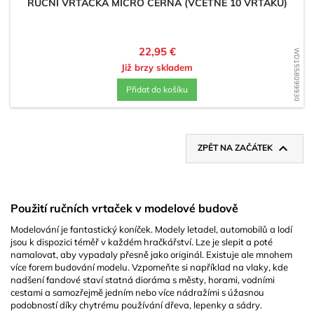
RUČNÍ VRTAČKA MICRO ČERNÁ (VČETNĚ 10 VRTÁKŮ)
Cena
22,95 €
WD1558099930
Již brzy skladem
Přidat do košíku

ZPĚT NA ZAČÁTEK
Použití ručních vrtaček v modelové budově
Modelování je fantastický koníček. Modely letadel, automobilů a lodí
jsou k dispozici téměř v každém hračkářství. Lze je slepit a poté
namalovat, aby vypadaly přesně jako originál. Existuje ale mnohem
více forem budování modelu. Vzpomeňte si například na vlaky, kde
nadšení fandové staví statná dioráma s městy, horami, vodními
cestami a samozřejmě jedním nebo více nádražími s úžasnou
podobností díky chytrému používání dřeva, lepenky a sádry.