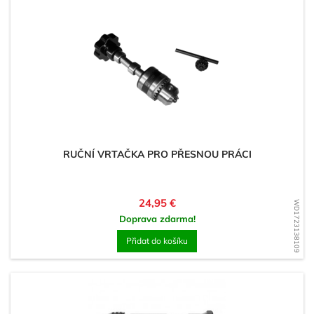
RUČNÍ VRTAČKA PRO PŘESNOU PRÁCI
Cena
24,95 €
WD1723138109
Doprava zdarma!
Přidat do košíku