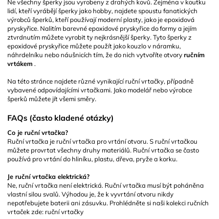
Ne všechny šperky jsou vyrobeny z drahých kovů. Zejména v koutku
lidí, kteří vyrábějí šperky jako hobby, najdete spoustu fanatických
výrobců šperků, kteří používají moderní plasty, jako je epoxidová
pryskyřice. Nalitím barevné epoxidové pryskyřice do formy a jejím
ztvrdnutím můžete vyrobit ty nejkrásnější šperky. Tyto šperky z
epoxidové pryskyřice můžete použít jako kouzlo v náramku,
náhrdelníku nebo náušnicích tím, že do nich vytvoříte otvory
ručním
vrtákem
.
Na této stránce najdete různé vynikající ruční vrtačky, případně
vybavené odpovídajícími vrtačkami. Jako modelář nebo výrobce
šperků můžete jít všemi směry.
FAQs (často kladené otázky)
Co je ruční vrtačka?
Ruční vrtačka je ruční vrtačka pro vrtání otvoru. S ruční vrtačkou
můžete provrtat všechny druhy materiálů. Ruční vrtačka se často
používá pro vrtání do hliníku, plastu, dřeva, pryže a korku.
Je ruční vrtačka elektrická?
Ne, ruční vrtačka není elektrická. Ruční vrtačka musí být poháněna
vlastní silou svalů. Výhodou je, že k vyvrtání otvoru nikdy
nepotřebujete baterii ani zásuvku. Prohlédněte si naši kolekci ručních
vrtaček zde:
ruční vrtačky