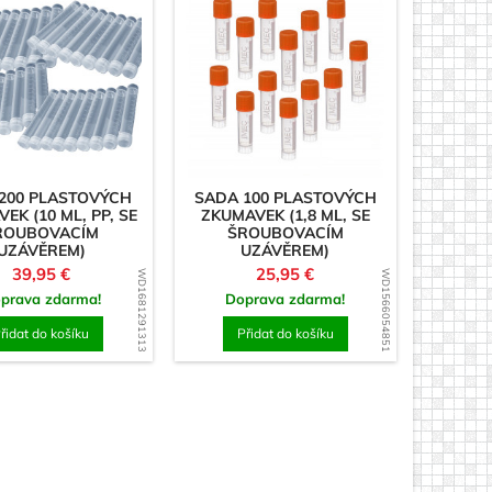
by
čka
200 PLASTOVÝCH
SADA 100 PLASTOVÝCH
EK (10 ML, PP, SE
ZKUMAVEK (1,8 ML, SE
ROUBOVACÍM
ŠROUBOVACÍM
UZÁVĚREM)
UZÁVĚREM)
Cena
Cena
39,95 €
25,95 €
WD1681291313
WD1566054851
prava zdarma!
Doprava zdarma!
řidat do košíku
Přidat do košíku