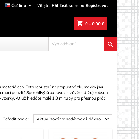
Čeština

Vítejte,
Přihlásit se
nebo
Registrovat
shopping_cart
0
- 0,00 €

 materiálech. Tyto robustní, nepropustné zkumavky jsou
 domácí použití. Spolehlivý šroubovací uzávěr udržuje obsah
vzorky. Ať už hledáte malé 1,8 ml tuby pro přesnou práci
.

Seřadit podle:
Aktualizováno: nedávno až dávno