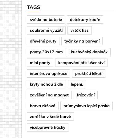
TAGS
světlo na baterie
detektory kouře
soukromé využití
vrták hss
dřevěné pruty
tyčinky na barvení
panty 30x17 mm
kuchyňský doplněk
mini panty
kempování příslušenství
interiérová aplikace
praktičtí lékaři
kryty nohou židle
lepení.
zavěšení na magnet
frézování
barva růžová
průmyslová lepicí páska
zarážka v šedé barvě
vícebarevné háčky