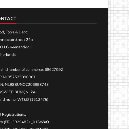
ONTACT
d, Tools & Deco
nreactorstraat 24a
3 LG Veenendaal
herlands
ch chamber of commerce: 68627092
T: NL857525098B01
AN: NL98BUNQ2206898748
C/SWIFT: BUNQNL2A
and name: WT&D (1512476)
 Registrations:
eo (FR): FR294821_01SWXQ