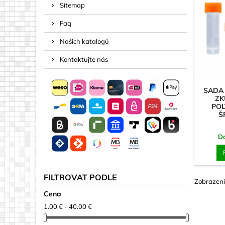
Sitemap
Rozpěrky
Faq
Šrouby
Šrouby m
Našich katalogů
Svorky, Po
Kontaktujte nás
Akryl (plas
SADA
Čtverce
ZK
POL
Disky
Š
Jiné tvary
D
Písmena 
Plošný ma
Plošný ma
FILTROVAT PODLE
Zobrazení
Šipky
Cena
Zrcadla
1.00 € - 40.00 €