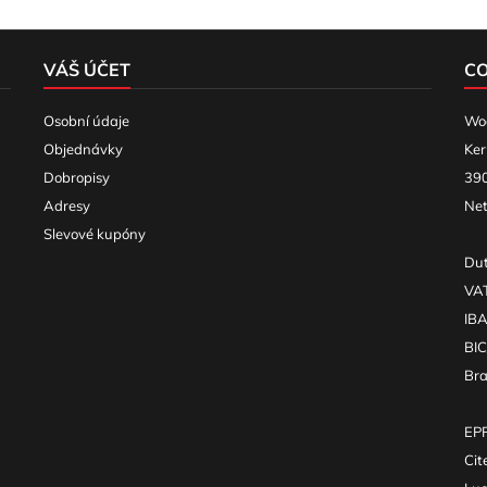
VÁŠ ÚČET
C
Osobní údaje
Woo
Objednávky
Ker
Dobropisy
390
Adresy
Net
Slevové kupóny
Dut
VA
IB
BI
Br
EPR
Cit