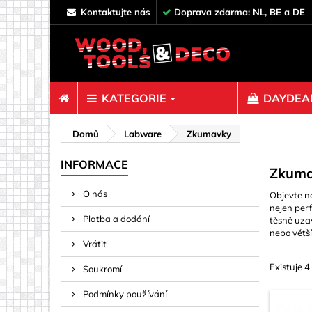
kontaktujte nás
Doprava zdarma: NL, BE a DE
KATEGORIE
DAYDEAL
Spojovací 
Domů
Labware
Zkumavky
Čepy & T
INFORMACE
Zkum
Dekorace
O nás
Objevte n
Háčky, oč
nejen perf
Platba a dodání
těsně uza
Hřebíky
nebo větší
Páska, La
Vrátit
Peří a zát
Existuje 4
Soukromí
Policové 
Podmínky používání
Rampa oř