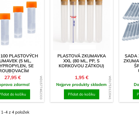
Ornamenty & Dřevořez
Prstence
atice
Špendlíky na prádlo
jiva & Síťovina
Woodyho dětská krabi
t)
Magnety
 100 PLASTOVÝCH
PLASTOVÁ ZKUMAVKA
SADA 
Čtverec/Obdélník
UMAVEK (5 ML,
XXL (80 ML, PP, S
ZKUMAV
YPROPYLEN, SE
KORKOVOU ZÁTKOU)
Š
Magnetické háčky
ROUBOVACÍM
UZÁVĚREM)
Cena
Cena
27,95 €
1,95 €
WD1577462333
WD1753122041
Válec/kotouč
oprava zdarma!
Nejprve produkty skladem
Do
& Znaky
Přidat do košíku
Přidat do košíku
P
teriál 3 mm
teriál 8 mm
 1-4 z 4 položek