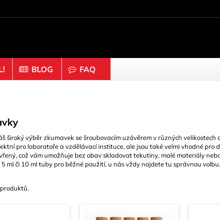
!
BLOG
FAQ
prvky
Dřevo & korek
yče
Čepice & Knoflíky
avky
Čísla
áš široký výběr zkumavek se šroubovacím uzávěrem v různých velikostech a
i a prsteny
Disky
ektní pro laboratoře a vzdělávací instituce, ale jsou také velmi vhodné pro
vřený, což vám umožňuje bez obav skladovat tekutiny, malé materiály nebo 
Hemisféry
 5 ml či 10 ml tuby pro běžné použití, u nás vždy najdete tu správnou volbu
na & Lepidlo
Hůlky a bloky
ky
Korek
 produktů.
konektory
Kostky
echy
Kuličky & Korálky