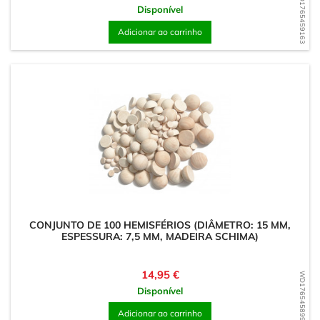
WD1765459163
Disponível
Adicionar ao carrinho
CONJUNTO DE 100 HEMISFÉRIOS (DIÂMETRO: 15 MM,
ESPESSURA: 7,5 MM, MADEIRA SCHIMA)
Preço
14,95 €
WD1765458995
Disponível
Adicionar ao carrinho