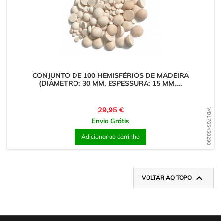
CONJUNTO DE 100 HEMISFÉRIOS DE MADEIRA
(DIÂMETRO: 30 MM, ESPESSURA: 15 MM,...
Preço
29,95 €
WD1765458298
Envio Grátis
Adicionar ao carrinho

VOLTAR AO TOPO