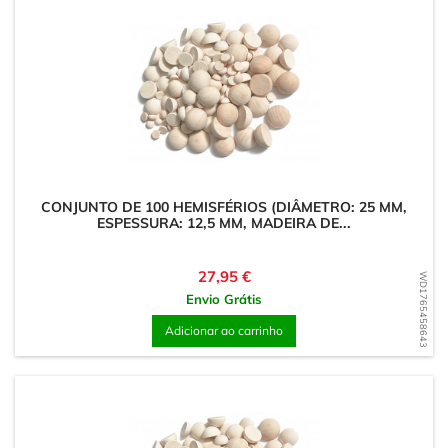
CONJUNTO DE 100 HEMISFÉRIOS (DIÂMETRO: 25 MM,
ESPESSURA: 12,5 MM, MADEIRA DE...
Preço
27,95 €
WD1765458643
Envio Grátis
Adicionar ao carrinho