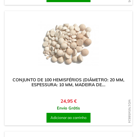
CONJUNTO DE 100 HEMISFÉRIOS (DIÂMETRO: 20 MM,
ESPESSURA: 10 MM, MADEIRA DE...
Preço
24,95 €
WD1765458824
Envio Grátis
Adicionar ao carrinho