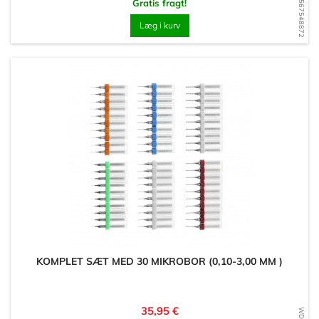
WD1567548872
Gratis fragt!
Læg i kurv
KOMPLET SÆT MED 30 MIKROBOR (0,10-3,00 MM )
Pris
35,95 €