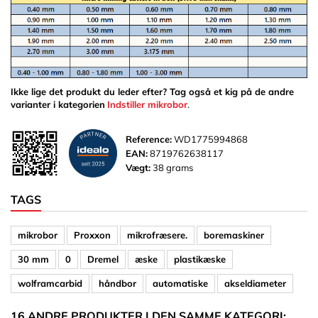
Ikke lige det produkt du leder efter? Tag også et kig på de andre
varianter i kategorien
Indstiller mikrobor
.
Reference:
WD1775994868
EAN:
8719762638117
Vægt:
38 grams
TAGS
mikrobor
Proxxon
mikrofræsere.
boremaskiner
30 mm
0
Dremel
æske
plastikæske
wolframcarbid
håndbor
automatiske
akseldiameter
16 ANDRE PRODUKTER I DEN SAMME KATEGORI: