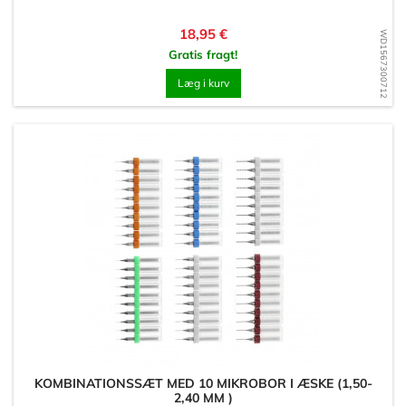
Pris
18,95 €
WD1567300712
Gratis fragt!
Læg i kurv
KOMBINATIONSSÆT MED 10 MIKROBOR I ÆSKE (1,50-
2,40 MM )