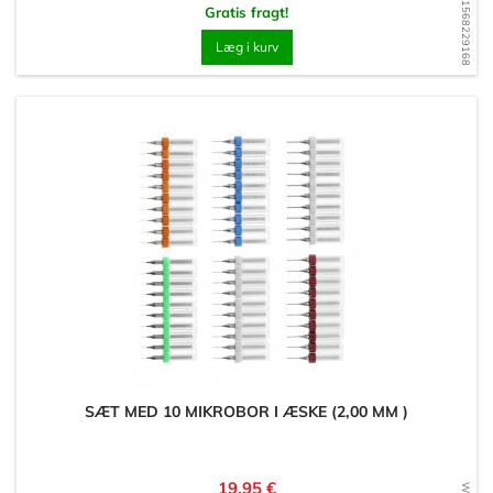
WD1568229168
Gratis fragt!
Læg i kurv
SÆT MED 10 MIKROBOR I ÆSKE (2,00 MM )
Pris
19,95 €