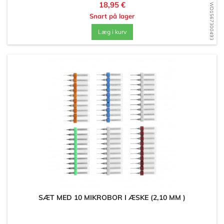
Pris
18,95 €
WD1567300493
Snart på lager
Læg i kurv
SÆT MED 10 MIKROBOR I ÆSKE (2,10 MM )