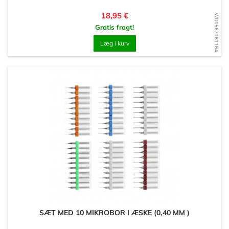
Pris
18,95 €
WD1567181164
Gratis fragt!
Læg i kurv
SÆT MED 10 MIKROBOR I ÆSKE (0,40 MM )