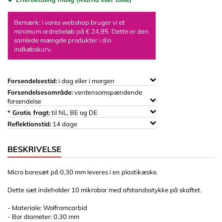
Bemærk: i vores webshop bruger vi et
minimum ordrebeløb på € 24,95. Dette er den
samlede mængde produkter i din
indkøbskurv.
Forsendelsestid:
i dag eller i morgen
Forsendelsesområde:
verdensomspændende
forsendelse
* Gratis fragt:
til NL, BE og DE
Reflektionstid:
14 dage
BESKRIVELSE
Micro boresæt på 0,30 mm leveres i en plastikæske.
Dette sæt indeholder 10 mikrobor med afstandsstykke på skaftet.
- Materiale: Wolframcarbid
- Bor diameter: 0,30 mm