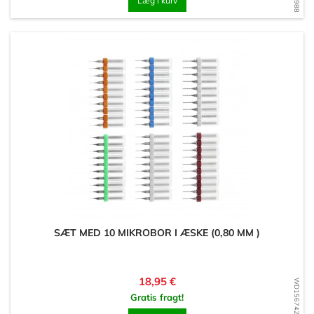
Læg i kurv
SÆT MED 10 MIKROBOR I ÆSKE (0,80 MM )
Pris
18,95 €
WD1567422487
Gratis fragt!