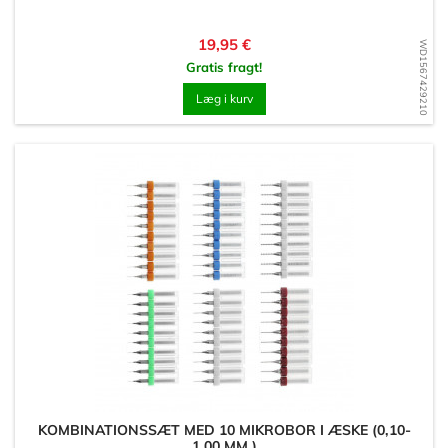
Pris
19,95 €
WD1567429210
Gratis fragt!
Læg i kurv
KOMBINATIONSSÆT MED 10 MIKROBOR I ÆSKE (0,10-
1,00 MM )