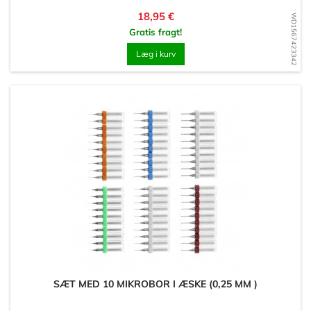
Pris
18,95 €
WD1567423342
Gratis fragt!
Læg i kurv
SÆT MED 10 MIKROBOR I ÆSKE (0,25 MM )