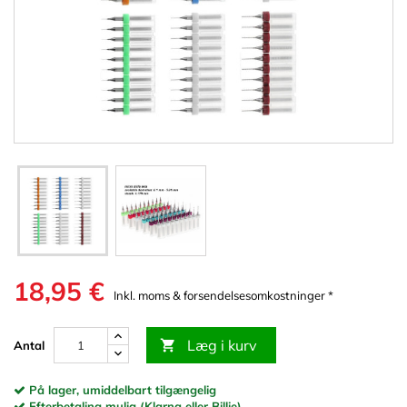
18,95 €
Inkl. moms & forsendelsesomkostninger *
Læg i kurv

Antal
På lager, umiddelbart tilgængelig
Efterbetaling mulig (Klarna eller Billie)