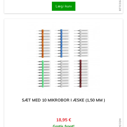
WD1682933128
Læg i kurv
SÆT MED 10 MIKROBOR I ÆSKE (1,50 MM )
Pris
18,95 €
Gratis fragt!