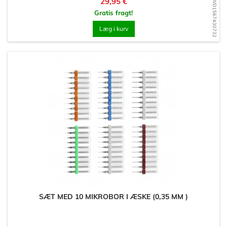
Pris
29,95 €
WD1567430732
Gratis fragt!
Læg i kurv
SÆT MED 10 MIKROBOR I ÆSKE (0,35 MM )