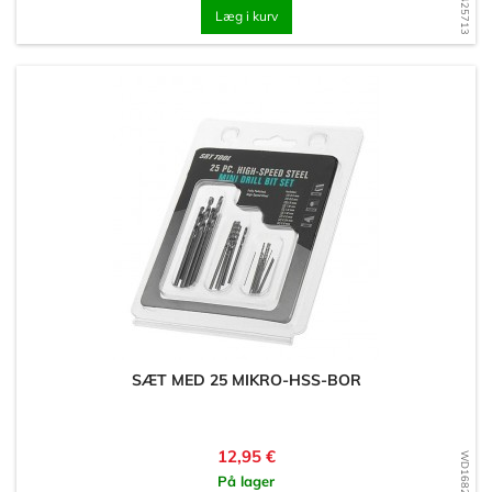
Læg i kurv
SÆT MED 25 MIKRO-HSS-BOR
Pris
12,95 €
På lager