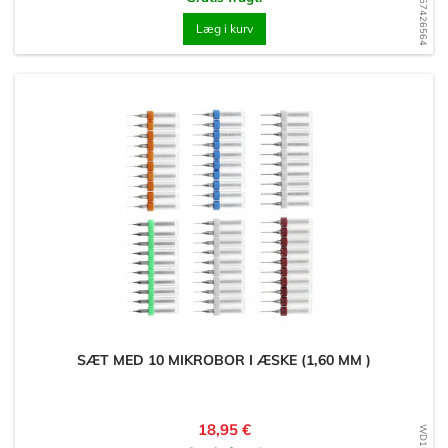
WD1567426564
Læg i kurv
SÆT MED 10 MIKROBOR I ÆSKE (1,60 MM )
Pris
18,95 €