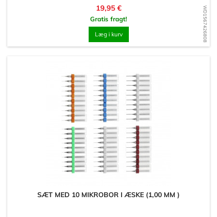
Pris
19,95 €
WD1567426808
Gratis fragt!
Læg i kurv
SÆT MED 10 MIKROBOR I ÆSKE (1,00 MM )