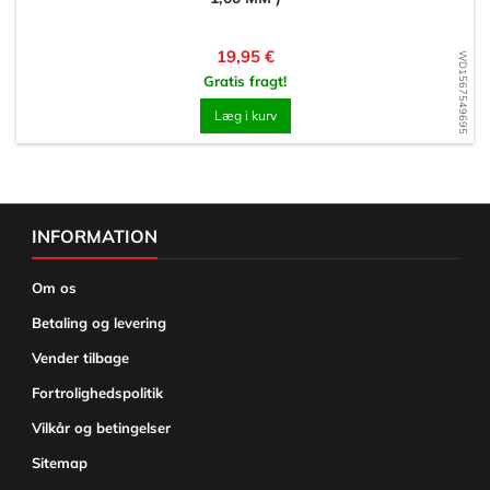
Pris
19,95 €
WD1567549695
Gratis fragt!
Læg i kurv
INFORMATION
Om os
Betaling og levering
Vender tilbage
Fortrolighedspolitik
Vilkår og betingelser
Sitemap