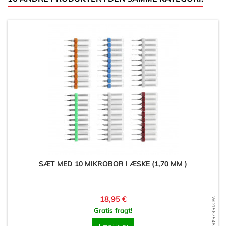
SÆT MED 10 MIKROBOR I ÆSKE (1,70 MM )
Pris
18,95 €
WD1567548988
Gratis fragt!