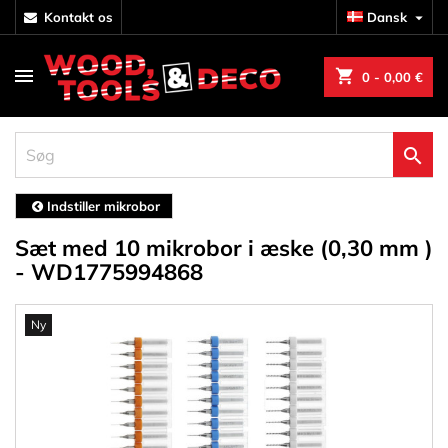
kontakt os
Dansk

shopping_cart
0
- 0,00 €

Indstiller mikrobor
Sæt med 10 mikrobor i æske (0,30 mm )
- WD1775994868
Ny