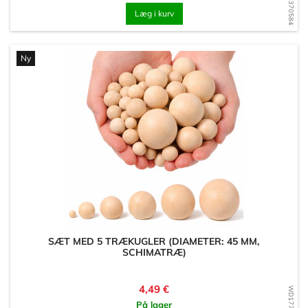
Læg i kurv
Ny
SÆT MED 5 TRÆKUGLER (DIAMETER: 45 MM,
SCHIMATRÆ)
Pris
4,49 €
På lager