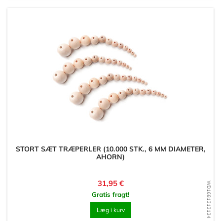
STORT SÆT TRÆPERLER (10.000 STK., 6 MM DIAMETER,
AHORN)
Pris
31,95 €
WD1681313134
Gratis fragt!
Læg i kurv