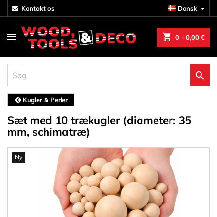
kontakt os
Dansk

shopping_cart
0
- 0,00 €

Kugler & Perler
Sæt med 10 trækugler (diameter: 35
mm, schimatræ)
Ny