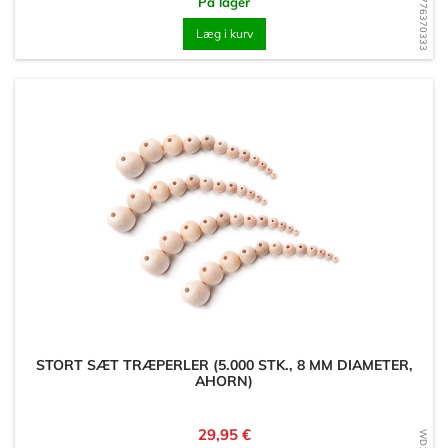
WD1776370333
På lager
Læg i kurv
STORT SÆT TRÆPERLER (5.000 STK., 8 MM DIAMETER,
AHORN)
Pris
29,95 €