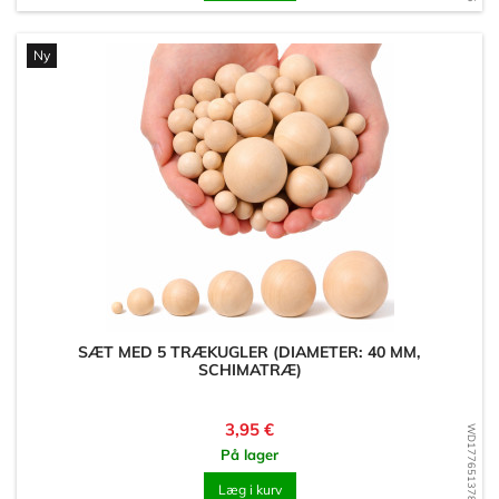
Ny
SÆT MED 5 TRÆKUGLER (DIAMETER: 40 MM,
SCHIMATRÆ)
Pris
3,95 €
WD1776513780
På lager
Læg i kurv