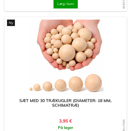
Læg i kurv
Ny
SÆT MED 30 TRÆKUGLER (DIAMETER: 18 MM,
SCHIMATRÆ)
Pris
3,95 €
WD1776370584
På lager