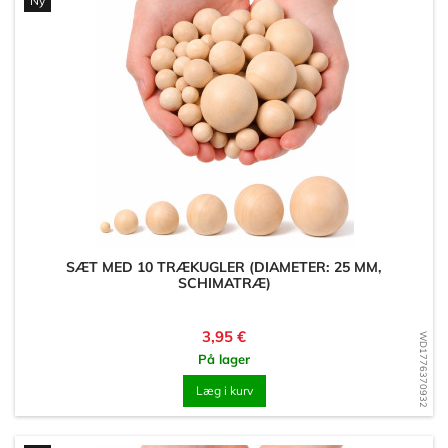
Ny
SÆT MED 10 TRÆKUGLER (DIAMETER: 25 MM,
SCHIMATRÆ)
Pris
3,95 €
WD1776370932
På lager
Læg i kurv