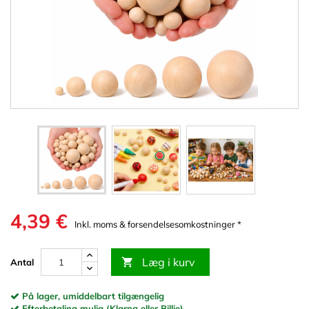
4,39 €
Inkl. moms & forsendelsesomkostninger *
Læg i kurv

Antal
På lager, umiddelbart tilgængelig
Efterbetaling mulig (Klarna eller Billie)