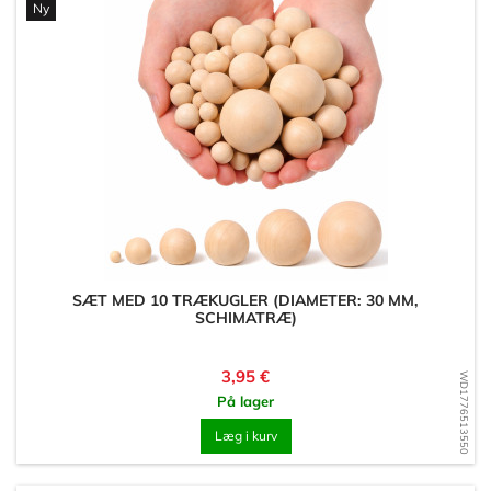
Ny
SÆT MED 10 TRÆKUGLER (DIAMETER: 30 MM,
SCHIMATRÆ)
Pris
3,95 €
WD1776513550
På lager
Læg i kurv