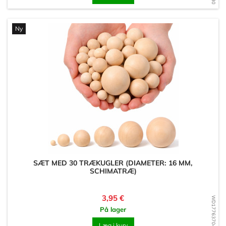
Ny
SÆT MED 30 TRÆKUGLER (DIAMETER: 16 MM,
SCHIMATRÆ)
Pris
3,95 €
WD1776370499
På lager
Læg i kurv