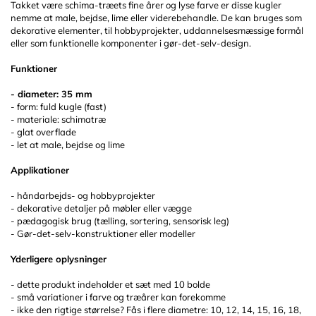
Takket være schima-træets fine årer og lyse farve er disse kugler
nemme at male, bejdse, lime eller viderebehandle. De kan bruges som
dekorative elementer, til hobbyprojekter, uddannelsesmæssige formål
eller som funktionelle komponenter i gør-det-selv-design.
Funktioner
- diameter: 35 mm
- form: fuld kugle (fast)
- materiale: schimatræ
- glat overflade
- let at male, bejdse og lime
Applikationer
- håndarbejds- og hobbyprojekter
- dekorative detaljer på møbler eller vægge
- pædagogisk brug (tælling, sortering, sensorisk leg)
- Gør-det-selv-konstruktioner eller modeller
Yderligere oplysninger
- dette produkt indeholder et sæt med 10 bolde
- små variationer i farve og træårer kan forekomme
- ikke den rigtige størrelse? Fås i flere diametre: 10, 12, 14, 15, 16, 18,