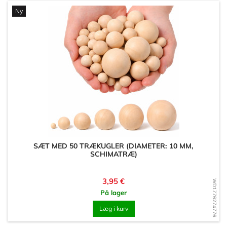
Ny
SÆT MED 50 TRÆKUGLER (DIAMETER: 10 MM,
SCHIMATRÆ)
Pris
3,95 €
WD1776274776
På lager
Læg i kurv