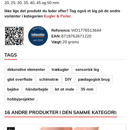
20, 25, 30, 35, 40, 45 og 50 mm
Ikke lige det produkt du leder efter? Tag også et kig på de andre
varianter i kategorien
Kugler & Perler
.
Reference:
WD1776513644
EAN:
8719762671220
Vægt:
20 grams
TAGS
dekorative elementer
trækugler
sensorisk leg
glat overflade
schimatræ
DIY
pædagogisk brug
bejdse
håndarbejde
let at male
35 mm
hobbyprojekter
16 ANDRE PRODUKTER I DEN SAMME KATEGORI: