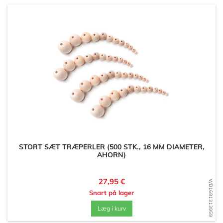
STORT SÆT TRÆPERLER (500 STK., 16 MM DIAMETER,
AHORN)
Pris
27,95 €
WD1681313959
Snart på lager
Læg i kurv