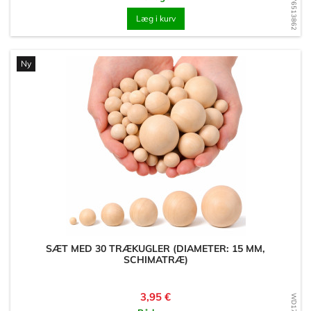
WD1776513862
Læg i kurv
Ny
SÆT MED 30 TRÆKUGLER (DIAMETER: 15 MM,
SCHIMATRÆ)
Pris
3,95 €