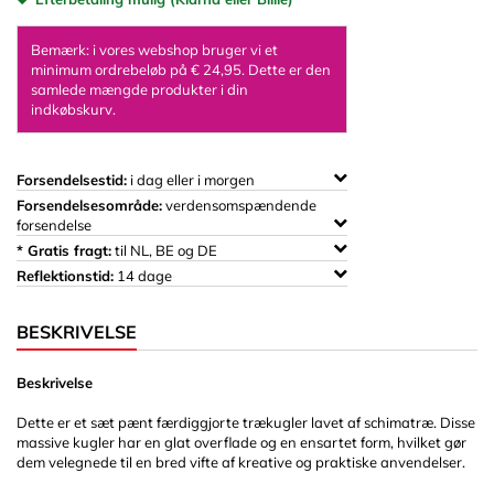
Bemærk: i vores webshop bruger vi et
minimum ordrebeløb på € 24,95. Dette er den
samlede mængde produkter i din
indkøbskurv.
Forsendelsestid:
i dag eller i morgen
Forsendelsesområde:
verdensomspændende
forsendelse
* Gratis fragt:
til NL, BE og DE
Reflektionstid:
14 dage
BESKRIVELSE
Beskrivelse
Dette er et sæt pænt færdiggjorte trækugler lavet af schimatræ. Disse
massive kugler har en glat overflade og en ensartet form, hvilket gør
dem velegnede til en bred vifte af kreative og praktiske anvendelser.