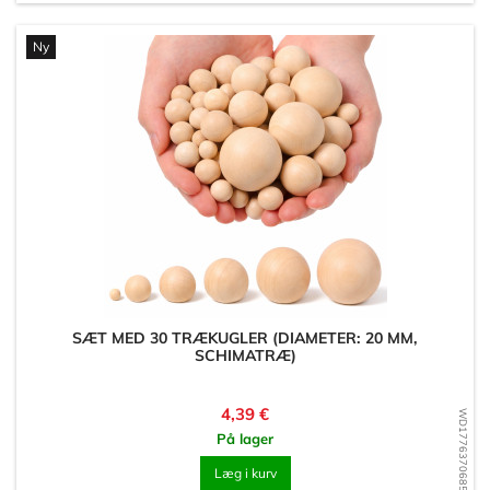
Ny
SÆT MED 30 TRÆKUGLER (DIAMETER: 20 MM,
SCHIMATRÆ)
Pris
4,39 €
WD1776370685
På lager
Læg i kurv