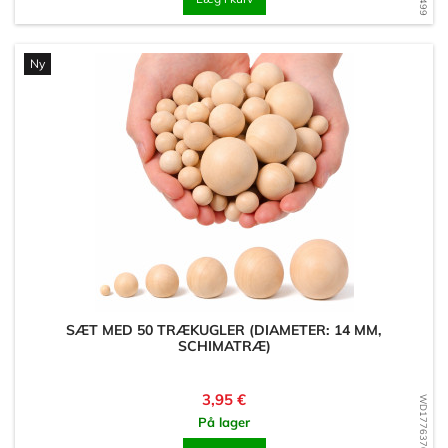
Ny
SÆT MED 50 TRÆKUGLER (DIAMETER: 14 MM,
SCHIMATRÆ)
Pris
3,95 €
WD1776370223
På lager