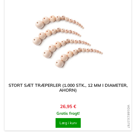
STORT SÆT TRÆPERLER (1.000 STK., 12 MM I DIAMETER,
AHORN)
Pris
26,95 €
WD1681313797
Gratis fragt!
Læg i kurv