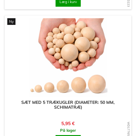
Læg i kurv
Ny
SÆT MED 5 TRÆKUGLER (DIAMETER: 50 MM,
SCHIMATRÆ)
Pris
5,95 €
WD1776513938
På lager