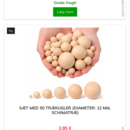
WD1681313530
Gratis fragt!
Læg i kurv
Ny
SÆT MED 50 TRÆKUGLER (DIAMETER: 12 MM,
SCHIMATRÆ)
Pris
3,95 €