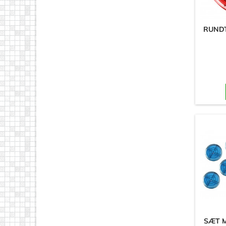
RUNDT
SÆT M