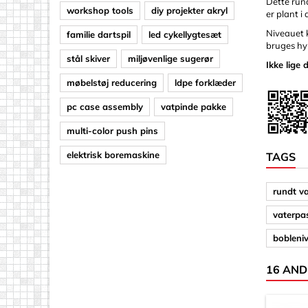
Dette run
workshop tools
diy projekter akryl
er plant i
Niveauet k
familie dartspil
led cykellygtesæt
bruges hy
stål skiver
miljøvenlige sugerør
Ikke lige 
møbelstøj reducering
ldpe forklæder
pc case assembly
vatpinde pakke
multi-color push pins
elektrisk boremaskine
TAGS
rundt v
vaterpa
bobleni
16 AND