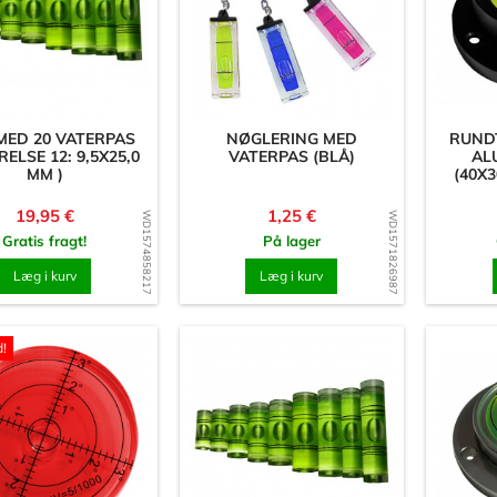
MED 20 VATERPAS
NØGLERING MED
RUND
ELSE 12: 9,5X25,0
VATERPAS (BLÅ)
AL
MM )
(40X
Pris
Pris
19,95 €
1,25 €
WD1574858217
WD1571826987
Gratis fragt!
På lager
Læg i kurv
Læg i kurv
d!