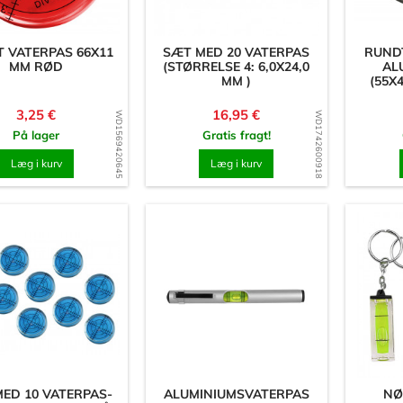
 VATERPAS 66X11
SÆT MED 20 VATERPAS
RUND
MM RØD
(STØRRELSE 4: 6,0X24,0
AL
MM )
(55X
Pris
Pris
3,25 €
16,95 €
WD1569420645
WD1742600918
På lager
Gratis fragt!
Læg i kurv
Læg i kurv
ED 10 VATERPAS-
ALUMINIUMSVATERPAS
NØ