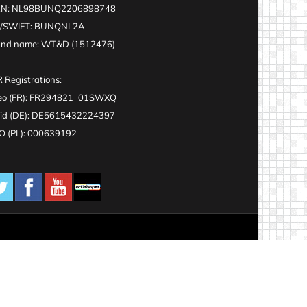
AN: NL98BUNQ2206898748
C/SWIFT: BUNQNL2A
and name: WT&D (1512476)
 Registrations:
eo (FR): FR294821_01SWXQ
id (DE): DE5615432224397
 (PL): 000639192