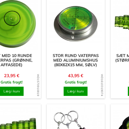
 MED 10 RUNDE
STOR RUND VATERPAS
SÆT M
ERPAS (GRØNNE,
MED ALUMINIUMSHUS
(STØRR
AFFASEDE)
(80X62X15 MM, SØLV)
Pris
Pris
23,95 €
43,95 €
WD1570910819
WD1610319074
Gratis fragt!
Gratis fragt!
Læg i kurv
Læg i kurv