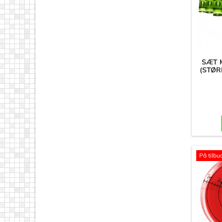
SÆT 
(STØRR
På tilbu