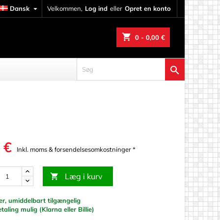
Dansk

Velkommen,
Log ind
eller
Opret en konto
shopping_cart
0
- 0,00 €

 €
Inkl. moms & forsendelsesomkostninger *
Læg i kurv

r, umiddelbart tilgængelig
erarbejde
taling mulig (Klarna eller Billie)