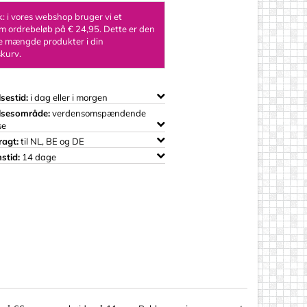
 i vores webshop bruger vi et
 ordrebeløb på € 24,95. Dette er den
 mængde produkter i din
kurv.
sestid:
i dag eller i morgen
lsesområde:
verdensomspændende
se
ragt:
til NL, BE og DE
stid:
14 dage