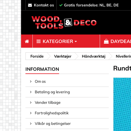
kontakt os
Gratis forsendelse: NL, BE, DE
KATEGORIER
DAYDEAL
Fastgørels
Forside
Værktøjer
Håndværktøj
Niveller
Rundt
Afstandss
INFORMATION
Bolte og 
Om os
Clips, Bi
Betaling og levering
Dekoratio
Fjedre og 
Vender tilbage
Gevindind
Fortrolighedspolitik
Hyldestik
Vilkår og betingelser
Kroge, øjn