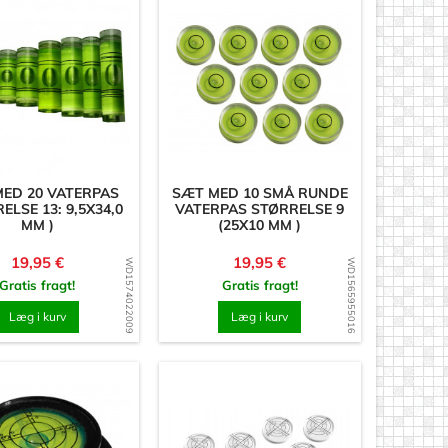
ED 20 VATERPAS
SÆT MED 10 SMÅ RUNDE
ELSE 13: 9,5X34,0
VATERPAS STØRRELSE 9
MM )
(25X10 MM )
Pris
Pris
19,95 €
19,95 €
WD1574022009
WD1565955016
Gratis fragt!
Gratis fragt!
Læg i kurv
Læg i kurv