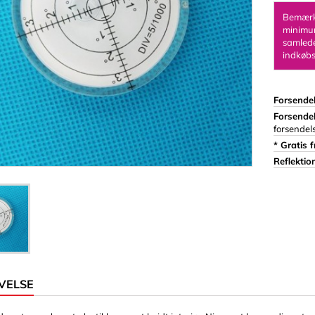
Ringe
Bemærk:
minimum
Stænger
Terninger
samlede
indkøbs
Tøjnåle
 & Lim
Woodys børneboks
Forsendel
ik)
Magneter
Forsende
forsendel
rmer
Cylinder/skive
* Gratis f
iale 3 mm
Firkantet/Rektangel
Reflektion
iale 8 mm
Magnetiske kroge
r & Tegn
VELSE