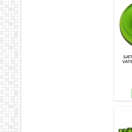
SÆT
VAT