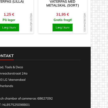
ERPAS (LILLA)
VATERPAS MED
METALSKAL (SORT)
Pris
Pris
1,25 €
31,95 €
WD1571827050
WD1582544353
På lager
Gratis fragt!
Læg i kurv
Læg i kurv
ONTAKT
d, Tools & Deco
nreactorstraat 24a
3 LG Veenendaal
herlands
ch chamber of commerce: 68627092
T: NL857525098B01