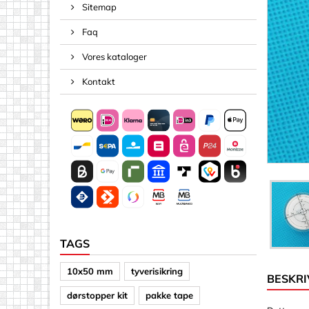
Sitemap
Negle
Faq
Pinde & 
Skruer
Vores kataloger
Tape, Reb
Kontakt
Akryl (plast
Andre fo
Arkmater
Arkmater
Bogstave
Diske
Firkanter
TAGS
Pile
10x50 mm
tyverisikring
BESKRI
Spejle
dørstopper kit
pakke tape