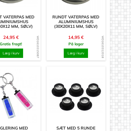
T VATERPAS MED
RUNDT VATERPAS MED
UMINIUMSHUS
ALUMINIUMSHUS
40X12 MM, SØLV)
(30X20X11 MM, SØLV)
Pris
Pris
24,95 €
14,95 €
WD1610315087
WD1610312018
Gratis fragt!
På lager
Læg i kurv
Læg i kurv
GLERING MED
SÆT MED 5 RUNDE