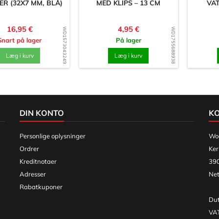
ER (32X7 MM, BLÅ)
MED KLIPS – 13 CM
VAT
Pris
Pris
16,95 €
4,95 €
WD1573043249
WD1755688938
Snart på lager
På lager
Læg i kurv
Læg i kurv
DIN KONTO
K
Personlige oplysninger
Woo
Ordrer
Ker
Kreditnotaer
390
Adresser
Net
Rabatkuponer
Dut
VA