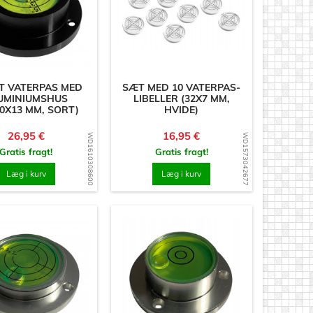
T VATERPAS MED
SÆT MED 10 VATERPAS-
UMINIUMSHUS
LIBELLER (32X7 MM,
30X13 MM, SORT)
HVIDE)
Pris
Pris
26,95 €
16,95 €
WD1610308600
WD1573042677
Gratis fragt!
Gratis fragt!
Læg i kurv
Læg i kurv