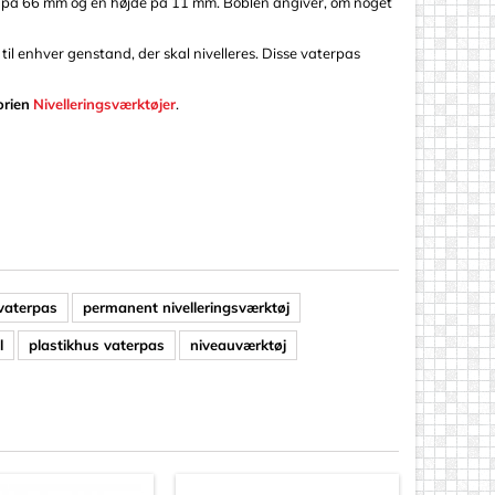
er på 66 mm og en højde på 11 mm. Boblen angiver, om noget
l enhver genstand, der skal nivelleres. Disse vaterpas
orien
Nivelleringsværktøjer
.
vaterpas
permanent nivelleringsværktøj
l
plastikhus vaterpas
niveauværktøj