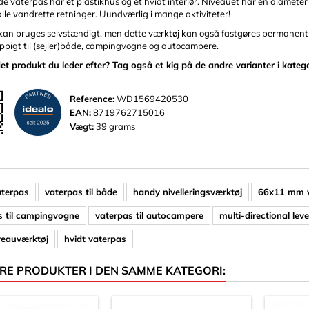
de vaterpas har et plastikhus og et hvidt interiør. Niveauet har en diamet
 alle vandrette retninger. Uundværlig i mange aktiviteter!
an bruges selvstændigt, men dette værktøj kan også fastgøres permanent ti
ppigt til (sejler)både, campingvogne og autocampere.
det produkt du leder efter? Tag også et kig på de andre varianter i kateg
Reference:
WD1569420530
EAN:
8719762715016
Vægt:
39 grams
aterpas
vaterpas til både
handy nivelleringsværktøj
66x11 mm 
s til campingvogne
vaterpas til autocampere
multi-directional leve
veauværktøj
hvidt vaterpas
RE PRODUKTER I DEN SAMME KATEGORI: