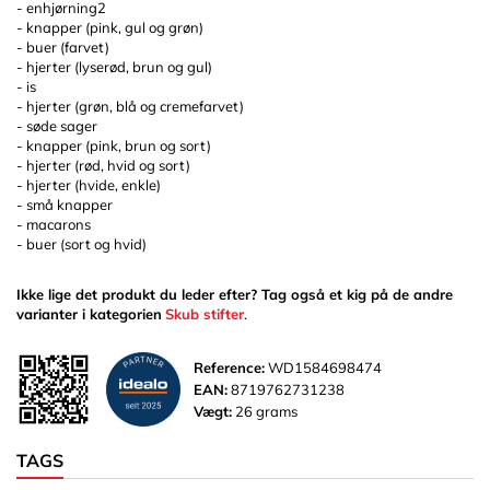
- enhjørning2
- knapper (pink, gul og grøn)
- buer (farvet)
- hjerter (lyserød, brun og gul)
- is
- hjerter (grøn, blå og cremefarvet)
- søde sager
- knapper (pink, brun og sort)
- hjerter (rød, hvid og sort)
- hjerter (hvide, enkle)
- små knapper
- macarons
- buer (sort og hvid)
Ikke lige det produkt du leder efter? Tag også et kig på de andre
varianter i kategorien
Skub stifter
.
Reference:
WD1584698474
EAN:
8719762731238
Vægt:
26 grams
TAGS