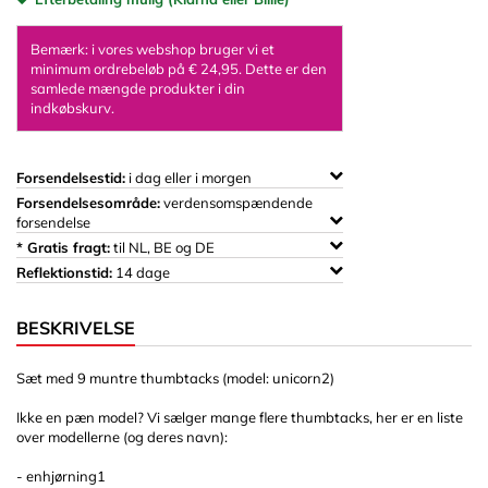
Bemærk: i vores webshop bruger vi et
minimum ordrebeløb på € 24,95. Dette er den
samlede mængde produkter i din
indkøbskurv.
Forsendelsestid:
i dag eller i morgen
Forsendelsesområde:
verdensomspændende
forsendelse
* Gratis fragt:
til NL, BE og DE
Reflektionstid:
14 dage
BESKRIVELSE
Sæt med 9 muntre thumbtacks (model: unicorn2)
Ikke en pæn model? Vi sælger mange flere thumbtacks, her er en liste
over modellerne (og deres navn):
- enhjørning1