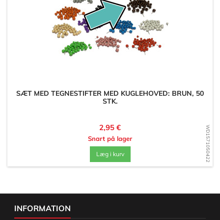
SÆT MED TEGNESTIFTER MED KUGLEHOVED: BRUN, 50
STK.
Pris
2,95 €
WD1571050422
Snart på lager
Læg i kurv
INFORMATION