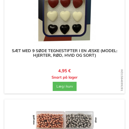
SÆT MED 9 SØDE TEGNESTIFTER I EN ÆSKE (MODEL:
HJERTER, RØD, HVID OG SORT)
Pris
4,95 €
WD1584699281
Snart på lager
Læg i kurv