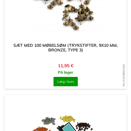
SÆT MED 100 MØBELSØM (TRYKSTIFTER, 9X10 MM,
BRONZE, TYPE 3)
Pris
11,95 €
WD1588353734
På lager
Læg i kurv