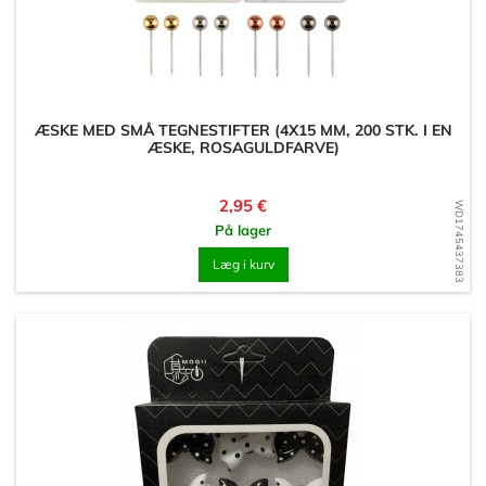
ÆSKE MED SMÅ TEGNESTIFTER (4X15 MM, 200 STK. I EN
ÆSKE, ROSAGULDFARVE)
Pris
2,95 €
WD1745437383
På lager
Læg i kurv