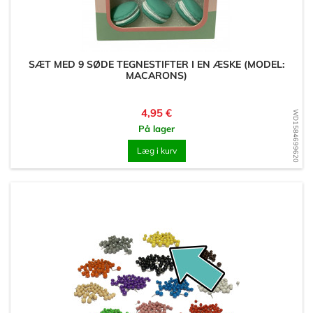
SÆT MED 9 SØDE TEGNESTIFTER I EN ÆSKE (MODEL:
MACARONS)
Pris
4,95 €
WD1584699620
På lager
Læg i kurv