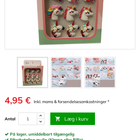
4,95 €
Inkl. moms & forsendelsesomkostninger *
Læg i kurv

Antal
På lager, umiddelbart tilgængelig
Efterbetaling mulig (Klarna eller Billie)