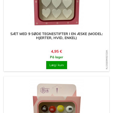
SÆT MED 9 SØDE TEGNESTIFTER I EN ÆSKE (MODEL:
HJERTER, HVID, ENKEL)
Pris
4,95 €
WD1584699374
På lager
Læg i kurv