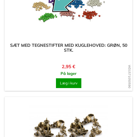
SÆT MED TEGNESTIFTER MED KUGLEHOVED: GRØN, 50
STK.
Pris
2,95 €
WD1571050590
På lager
Læg i kurv