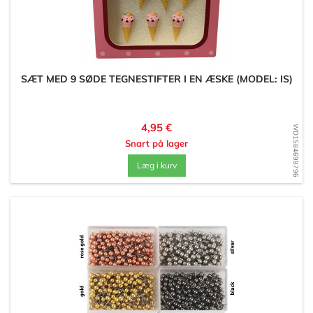
SÆT MED 9 SØDE TEGNESTIFTER I EN ÆSKE (MODEL: IS)
Pris
4,95 €
WD1584698796
Snart på lager
Læg i kurv