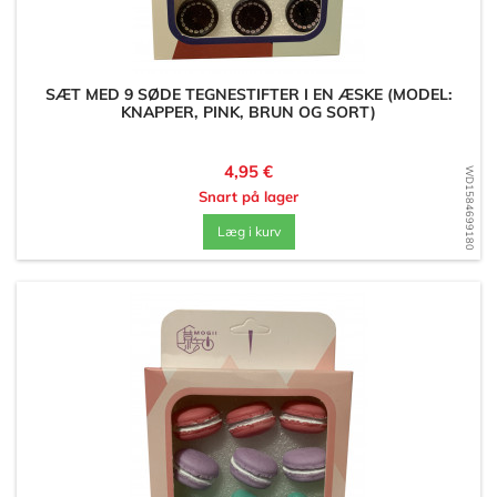
SÆT MED 9 SØDE TEGNESTIFTER I EN ÆSKE (MODEL:
KNAPPER, PINK, BRUN OG SORT)
Pris
4,95 €
WD1584699180
Snart på lager
Læg i kurv