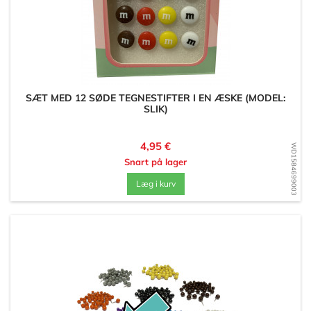
SÆT MED 12 SØDE TEGNESTIFTER I EN ÆSKE (MODEL:
SLIK)
Pris
4,95 €
WD1584699003
Snart på lager
Læg i kurv