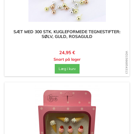
SÆT MED 300 STK. KUGLEFORMEDE TEGNESTIFTER:
SØLV, GULD, ROSAGULD
Pris
24,95 €
WD1566854313
Snart på lager
Læg i kurv