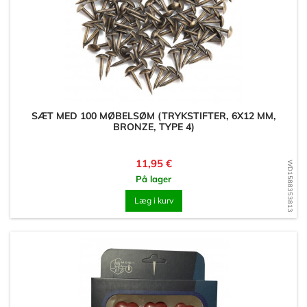
SÆT MED 100 MØBELSØM (TRYKSTIFTER, 6X12 MM,
BRONZE, TYPE 4)
Pris
11,95 €
WD1588353813
På lager
Læg i kurv