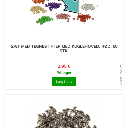
SÆT MED TEGNESTIFTER MED KUGLEHOVED: RØD, 50
STK.
Pris
2,95 €
WD1566561375
På lager
Læg i kurv