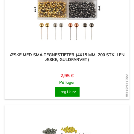
ÆSKE MED SMÅ TEGNESTIFTER (4X15 MM, 200 STK. I EN
ÆSKE, GULDFARVET)
Pris
2,95 €
WD1745437498
På lager
Læg i kurv