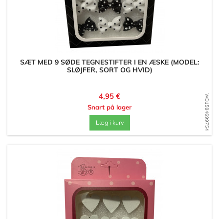
SÆT MED 9 SØDE TEGNESTIFTER I EN ÆSKE (MODEL:
SLØJFER, SORT OG HVID)
Pris
4,95 €
WD1584699754
Snart på lager
Læg i kurv