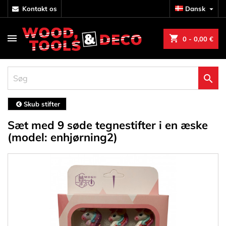
kontakt os
Dansk

shopping_cart
0
- 0,00 €

Skub stifter
Sæt med 9 søde tegnestifter i en æske
(model: enhjørning2)