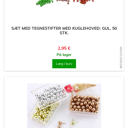
SÆT MED TEGNESTIFTER MED KUGLEHOVED: GUL, 50
STK.
Pris
2,95 €
WD1571050296
På lager
Læg i kurv