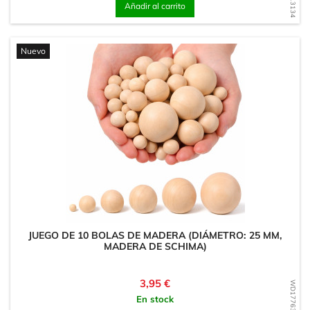
Añadir al carrito
Nuevo
JUEGO DE 10 BOLAS DE MADERA (DIÁMETRO: 25 MM,
MADERA DE SCHIMA)
Precio
3,95 €
WD1776370932
En stock