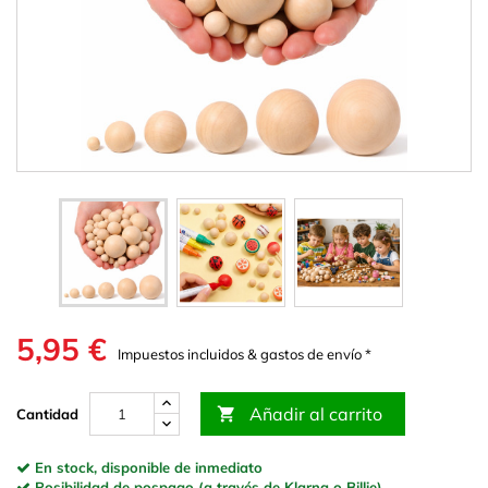
5,95 €
Impuestos incluidos & gastos de envío *
Añadir al carrito

Cantidad
En stock, disponible de inmediato
Posibilidad de pospago (a través de Klarna o Billie)