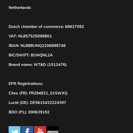
Netherlands
Dutch chamber of commerce: 68627092
VAT: NL857525098B01
IBAN: NL98BUNQ2206898748
BIC/SWIFT: BUNQNL2A
Brand name: WT&D (1512476)
EPR Registrations:
Citeo (FR): FR294821_01SWXQ
Lucid (DE): DE5615432224397
BDO (PL): 000639192