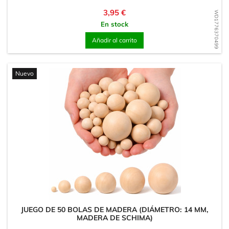
Precio
3,95 €
WD1776370499
En stock
Añadir al carrito
Nuevo
JUEGO DE 50 BOLAS DE MADERA (DIÁMETRO: 14 MM,
MADERA DE SCHIMA)