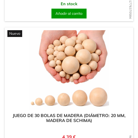
WD1776370584
En stock
Añadir al carrito
Nuevo
JUEGO DE 30 BOLAS DE MADERA (DIÁMETRO: 20 MM,
MADERA DE SCHIMA)
Precio
4,39 €