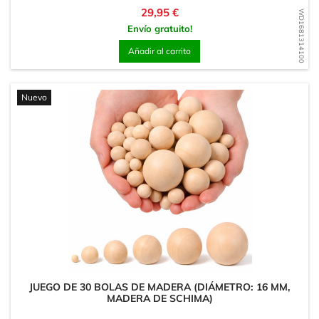
Precio
29,95 €
WD1681314100
Envío gratuito!
Añadir al carrito
Nuevo
JUEGO DE 30 BOLAS DE MADERA (DIÁMETRO: 16 MM,
MADERA DE SCHIMA)