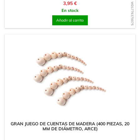
Precio
3,95 €
WD1776370075
En stock
Añadir al carrito
GRAN JUEGO DE CUENTAS DE MADERA (400 PIEZAS, 20
MM DE DIÁMETRO, ARCE)