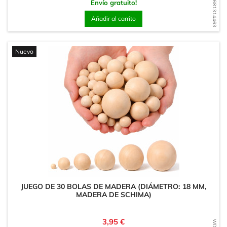
WD1681314463
Envío gratuito!
Añadir al carrito
Nuevo
JUEGO DE 30 BOLAS DE MADERA (DIÁMETRO: 18 MM,
MADERA DE SCHIMA)
Precio
3,95 €