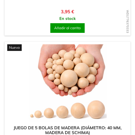
Precio
3,95 €
WD1776370333
En stock
Añadir al carrito
Nuevo
JUEGO DE 5 BOLAS DE MADERA (DIÁMETRO: 40 MM,
MADERA DE SCHIMA)