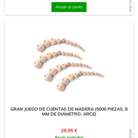
WD1776513644
Añadir al carrito
GRAN JUEGO DE CUENTAS DE MADERA (5000 PIEZAS, 8
MM DE DIÁMETRO, ARCE)
Precio
29,95 €
Envío gratuito!