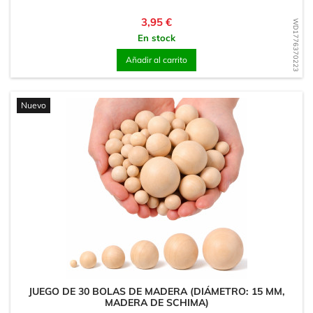
Precio
3,95 €
WD1776370223
En stock
Añadir al carrito
Nuevo
JUEGO DE 30 BOLAS DE MADERA (DIÁMETRO: 15 MM,
MADERA DE SCHIMA)