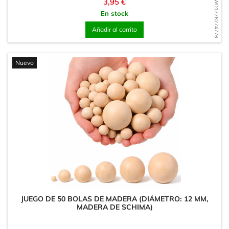
Precio
3,95 €
WD1776274776
En stock
Añadir al carrito
Nuevo
JUEGO DE 50 BOLAS DE MADERA (DIÁMETRO: 12 MM,
MADERA DE SCHIMA)