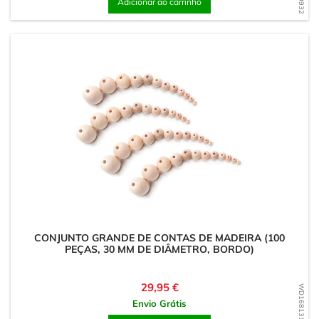
Adicionar ao carrinho
CONJUNTO GRANDE DE CONTAS DE MADEIRA (100
PEÇAS, 30 MM DE DIÂMETRO, BORDO)
Preço
29,95 €
WD1681314463
Envio Grátis