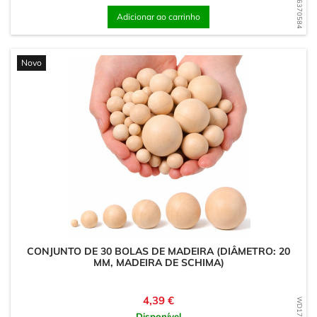
WD1776370584
Adicionar ao carrinho
Novo
CONJUNTO DE 30 BOLAS DE MADEIRA (DIÂMETRO: 20
MM, MADEIRA DE SCHIMA)
Preço
4,39 €
Disponível