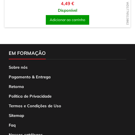
Preço
4,49 €
WD1776513862
Disponível
Adicionar ao carrinho
EM FORMAÇÃO
Sobre nós
Pagamento & Entrega
Retorna
Política de Privacidade
Termos e Condições de Uso
Sitemap
Faq
Nossos catálogos