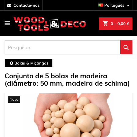
contacte-nos
Português

shopping_cart
0
- 0,00 €

Bolas & Miçangas
Conjunto de 5 bolas de madeira
(diâmetro: 50 mm, madeira de schima)
Novo