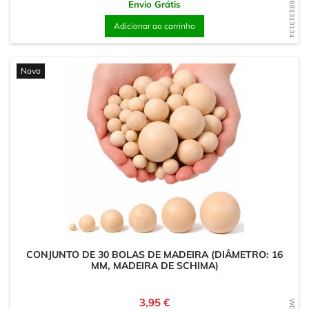
WD1681313134
Envio Grátis
Adicionar ao carrinho
Novo
CONJUNTO DE 30 BOLAS DE MADEIRA (DIÂMETRO: 16
MM, MADEIRA DE SCHIMA)
Preço
3,95 €