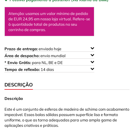
Atenção: usamos um valor mínimo de pedido
de EUR 24,95 em nossa loja virtual. Refere-se
à quantidade total de produtos no seu
carrinho de compras.
Prazo de entrega:
enviado hoje
Área de despacho:
envio mundial
* Envio Grátis:
para NL, BE e DE
Tempo de reflexão:
14 dias
DESCRIÇÃO
Descrição
Este é um conjunto de esferas de madeira de schima com acabamento
impecável. Essas bolas sólidas possuem superfície lisa e formato
uniforme, o que as torna adequadas para uma ampla gama de
aplicações criativas e práticas.