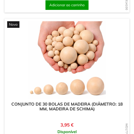
Adicionar ao carrinho
Novo
CONJUNTO DE 30 BOLAS DE MADEIRA (DIÂMETRO: 18
MM, MADEIRA DE SCHIMA)
Preço
3,95 €
Disponível