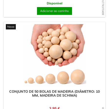
WD1776370499
Disponível
Adicionar ao carrinho
Novo
CONJUNTO DE 50 BOLAS DE MADEIRA (DIÂMETRO: 10
MM, MADEIRA DE SCHIMA)
Preço
3,95 €