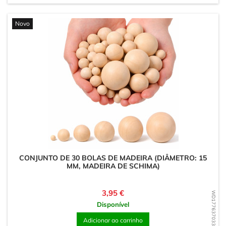
Novo
CONJUNTO DE 30 BOLAS DE MADEIRA (DIÂMETRO: 15
MM, MADEIRA DE SCHIMA)
Preço
3,95 €
WD1776370333
Disponível
Adicionar ao carrinho