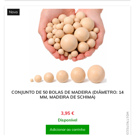
Novo
CONJUNTO DE 50 BOLAS DE MADEIRA (DIÂMETRO: 14
MM, MADEIRA DE SCHIMA)
Preço
3,95 €
WD1776370223
Disponível
Adicionar ao carrinho