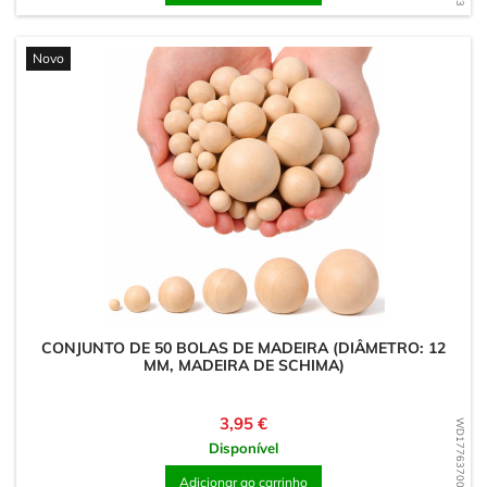
Novo
CONJUNTO DE 50 BOLAS DE MADEIRA (DIÂMETRO: 12
MM, MADEIRA DE SCHIMA)
Preço
3,95 €
WD1776370075
Disponível
Adicionar ao carrinho