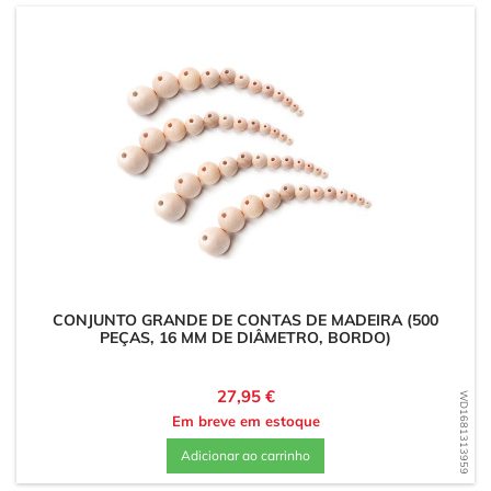
CONJUNTO GRANDE DE CONTAS DE MADEIRA (500
PEÇAS, 16 MM DE DIÂMETRO, BORDO)
Preço
27,95 €
WD1681313959
Em breve em estoque
Adicionar ao carrinho