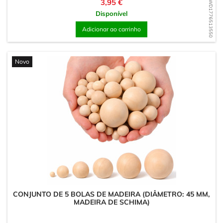
Preço
3,95 €
WD1776513550
Disponível
Adicionar ao carrinho
Novo
CONJUNTO DE 5 BOLAS DE MADEIRA (DIÂMETRO: 45 MM,
MADEIRA DE SCHIMA)