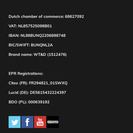
Dutch chamber of commerce: 68627092
VAT: NL857525098B01
IBAN: NL98BUNQ2206898748
BIC/SWIFT: BUNQNL2A
Brand name: WT&D (1512476)
EPR Registrations:
Citeo (FR): FR294821_01SWXQ
Lucid (DE): DE5615432224397
BDO (PL): 000639192