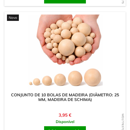
Novo
CONJUNTO DE 10 BOLAS DE MADEIRA (DIÂMETRO: 25
MM, MADEIRA DE SCHIMA)
Preço
3,95 €
WD1776370932
Disponível