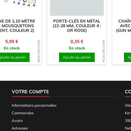
NE DE 1,10 MÈTRE
PORTE-CLÉS EN MÉTAL
CHAÎN
C MOUSQUETONS
(22-28 MM, COULEUR 4 :
AVEC
ENT, COULEUR 2)
OR ROSE)
(GUN M
Prix
Prix
5,95 €
0,35 €
WD1739214298
WD1739270716
En stock
En stock
jouter au panier
Ajouter au panier
A
VOTRE COMPTE
C
Informations personnelles
Woo
Commandes
Ker
Avoirs
390
Adresses
Net