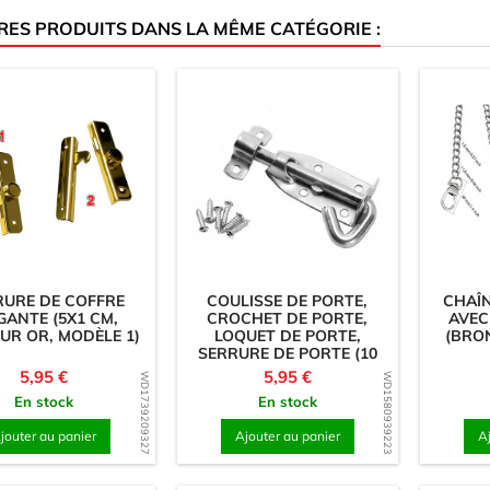
RES PRODUITS DANS LA MÊME CATÉGORIE :
RURE DE COFFRE
COULISSE DE PORTE,
CHAÎN
GANTE (5X1 CM,
CROCHET DE PORTE,
AVEC
UR OR, MODÈLE 1)
LOQUET DE PORTE,
(BRO
SERRURE DE PORTE (10
CM)
Prix
Prix
5,95 €
5,95 €
WD1739209327
WD1580939223
En stock
En stock
jouter au panier
Ajouter au panier
A