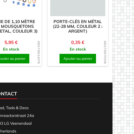
E DE 1,10 MÈTRE
PORTE-CLÉS EN MÉTAL
 MOUSQUETONS
(22-28 MM, COULEUR 2 :
ETAL, COULEUR 3)
ARGENT)
Prix
Prix
5,95 €
0,35 €
WD1739214379
WD1739270339
En stock
En stock
jouter au panier
Ajouter au panier
ONTACT
d, Tools & Deco
nreactorstraat 24a
3 LG Veenendaal
herlands