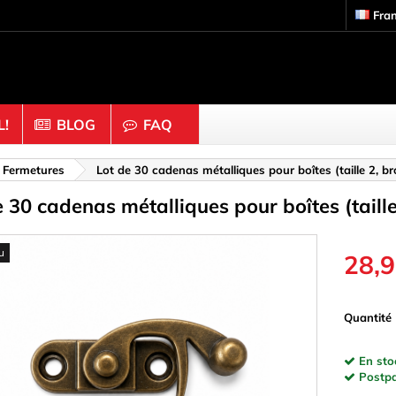
Fra
!
BLOG
FAQ
Bois & Liège
& Fermetures
Lot de 30 cadenas métalliques pour boîtes (taille 2, b
e 30 cadenas métalliques pour boîtes (taille
 Noix
Anneaux
 Tiges
Bâtons & Blocs
u
iures & Maille
Boules & Perles
28,9
Casquettes et boutons
rs d'étagère
Dé
Quantité
 Yeux & Anneaux
Disques
En sto
n
Épingles à linge
Postpai
Figurines