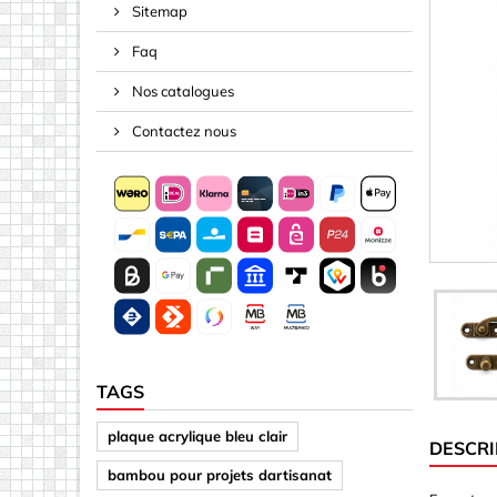
Sitemap
Écrous ra
Faq
Espaceur
Ressorts 
Nos catalogues
Ruban, Co
Contactez nous
Acrylique (
Autres fo
Carrés
Disques
Flèches
Lettres &
Matériau 
TAGS
Matériau 
plaque acrylique bleu clair
DESCRI
Miroirs
bambou pour projets dartisanat