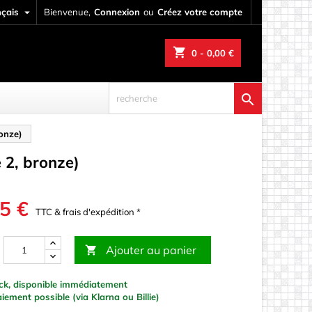
nçais

Bienvenue,
Connexion
ou
Créez votre compte
shopping_cart
0
- 0,00 €

ronze)
 2, bronze)
5 €
TTC & frais d'expédition *
Ajouter au panier

ck, disponible immédiatement
ement possible (via Klarna ou Billie)