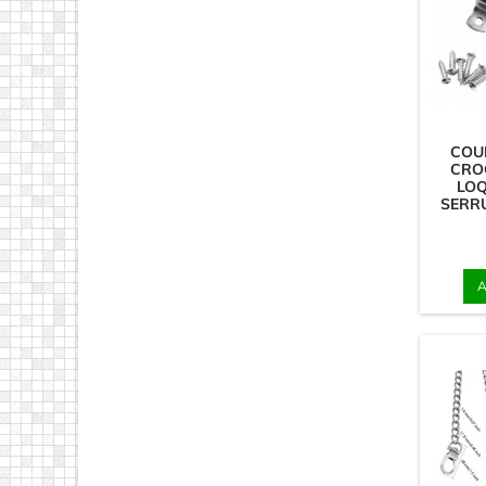
COUL
CRO
LOQ
SERRU
A