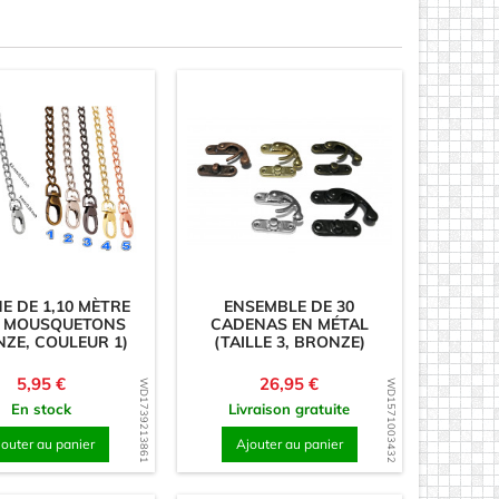
E DE 1,10 MÈTRE
ENSEMBLE DE 30
 MOUSQUETONS
CADENAS EN MÉTAL
NZE, COULEUR 1)
(TAILLE 3, BRONZE)
Prix
Prix
5,95 €
26,95 €
WD1739213861
WD1571003432
En stock
Livraison gratuite
jouter au panier
Ajouter au panier