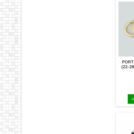
PORT
(22-2
A