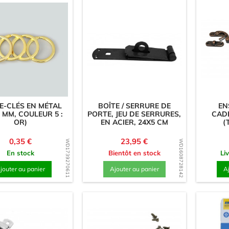
E-CLÉS EN MÉTAL
BOÎTE / SERRURE DE
EN
8 MM, COULEUR 5 :
PORTE, JEU DE SERRURES,
CAD
OR)
EN ACIER, 24X5 CM
(
Prix
Prix
0,35 €
23,95 €
WD1739270611
WD1608728142
En stock
Bientôt en stock
Li
jouter au panier
Ajouter au panier
A