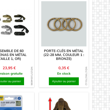
SEMBLE DE 60
PORTE-CLÉS EN MÉTAL
ENAS EN MÉTAL
(22-28 MM, COULEUR 1 :
TAILLE 1, OR)
BRONZE)
Prix
Prix
23,95 €
0,35 €
WD1571004696
WD1739270112
vraison gratuite
En stock
jouter au panier
Ajouter au panier