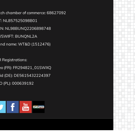
ch chamber of commerce: 68627092
T: NL857525098B01
AN: NL98BUNQ2206898748
C/SWIFT: BUNQNL2A
and name: WT&D (1512476)
 Registrations:
eo (FR): FR294821_01SWXQ
id (DE): DE5615432224397
 (PL): 000639192