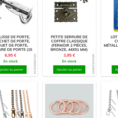
ISSE DE PORTE,
PETITE SERRURE DE
LOT
CHET DE PORTE,
COFFRE CLASSIQUE
C
UET DE PORTE,
(FERMOIR 2 PIÈCES,
MÉTALL
RE DE PORTE (15
BRONZE, 44X51 MM)
CM)
Prix
Prix
6,95 €
3,95 €
WD1580939118
WD1635159055
En stock
En stock
jouter au panier
Ajouter au panier
A