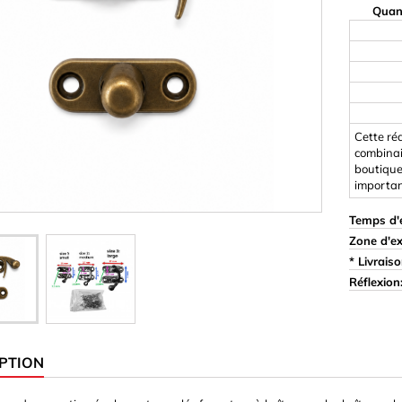
Quan
mpes (écrous à visser)
Hémisphères
s
La boîte pour enfants 
& Plugs
Liège
rde & Colle
Ornements & Sculptures
plastique)
Aimants
Cette ré
combinai
boutique
rmes
Carré/Rectangle
importa
Crochets magnétiques
Temps d'e
Cylindre/Disque
Zone d'ex
* Livraiso
 Caractères
Réflexion
en feuille 3 mm
en feuille 8 mm
PTION