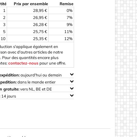
tité
Prix par ensemble
Remise
1
28,95 €
0%
de Woody
2
26,95 €
7%
3
26,28 €
9%
5
25,75 €
11%
 sur bois
10
25,35 €
12%
duction s'applique également en
son avec d'autres articles de notre
. Pour des quantités encore plus
ntes:
contactez-nous
pour une offre.
xpédition:
aujourd'hui ou demain
pedition:
dans le monde entier
n gratuite:
vers NL, BE et DE
:
14 jours