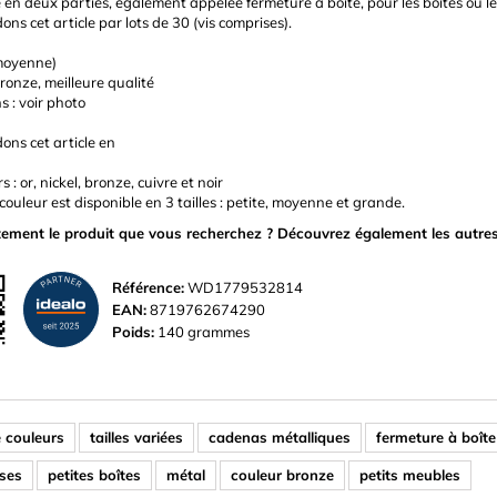
en deux parties, également appelée fermeture à boîte, pour les boîtes ou le
ns cet article par lots de 30 (vis comprises).
 (moyenne)
bronze, meilleure qualité
 : voir photo
ons cet article en
s : or, nickel, bronze, cuivre et noir
ouleur est disponible en 3 tailles : petite, moyenne et grande.
ement le produit que vous recherchez ? Découvrez également les autres 
Référence:
WD1779532814
EAN:
8719762674290
Poids:
140 grammes
e couleurs
tailles variées
cadenas métalliques
fermeture à boîte
uses
petites boîtes
métal
couleur bronze
petits meubles