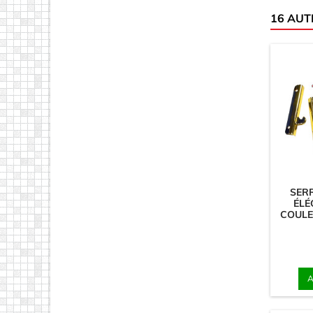
16 AUT
SER
ÉLÉ
COULE
A