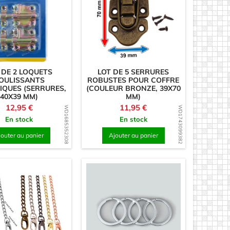
 DE 2 LOQUETS
LOT DE 5 SERRURES
OULISSANTS
ROBUSTES POUR COFFRE
IQUES (SERRURES,
(COULEUR BRONZE, 39X70
40X39 MM)
MM)
Prix
Prix
12,95 €
11,95 €
WD1685352308
WD1743099382
En stock
En stock
jouter au panier
Ajouter au panier