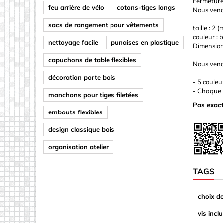
Fermeture 
feu arrière de vélo
cotons-tiges longs
Nous vendo
sacs de rangement pour vêtements
taille : 2
couleur : 
nettoyage facile
punaises en plastique
Dimensions
capuchons de table flexibles
Nous vend
décoration porte bois
- 5 couleur
- Chaque c
manchons pour tiges filetées
Pas exact
embouts flexibles
design classique bois
organisation atelier
TAGS
choix d
vis incl