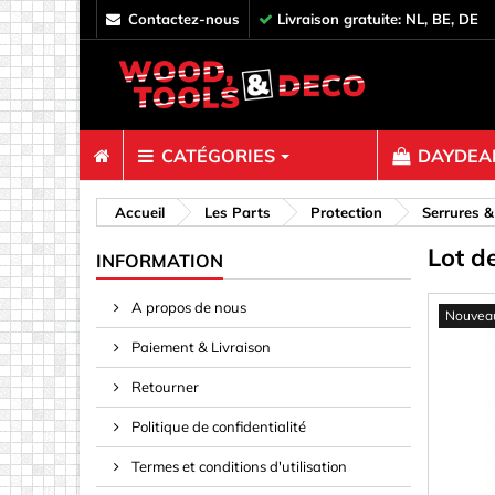
contactez-nous
Livraison gratuite: NL, BE, DE
CATÉGORIES
DAYDEAL
Fixations
Accueil
Les Parts
Protection
Serrures 
Lot d
Boulons &
INFORMATION
Broches &
A propos de nous
Nouvea
Clips, Rel
Paiement & Livraison
Clous
Connecteu
Retourner
Crochets,
Politique de confidentialité
Décoratio
Termes et conditions d'utilisation
Des vis