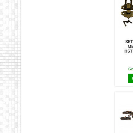
SET
ME
KIST
Gr