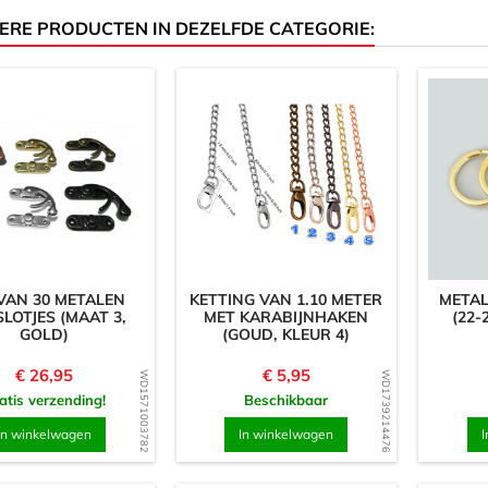
ERE PRODUCTEN IN DEZELFDE CATEGORIE:
VAN 30 METALEN
KETTING VAN 1.10 METER
METAL
SLOTJES (MAAT 3,
MET KARABIJNHAKEN
(22-
GOLD)
(GOUD, KLEUR 4)
Prijs
Prijs
€ 26,95
€ 5,95
WD1571003782
WD1739214476
atis verzending!
Beschikbaar
In winkelwagen
In winkelwagen
I