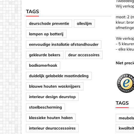
Tweedelige
Wij verkop
TAGS
maat: 2 (
kleur: bro
deurschade preventie
alleslijm
afmetingen
lampen op batterij
We verkope
- 5 kleure
eenvoudige installatie afstandhouder
- elke kle
gekleurde bekers
deur accessoires
Niet prec
badkamerhaak
duidelijk gelabelde maatindeling
blauwe houten wasknijpers
interieur design deurstop
TAGS
stoelbescherming
klassieke houten haken
meubels
interieur deuraccessoires
kwalitei