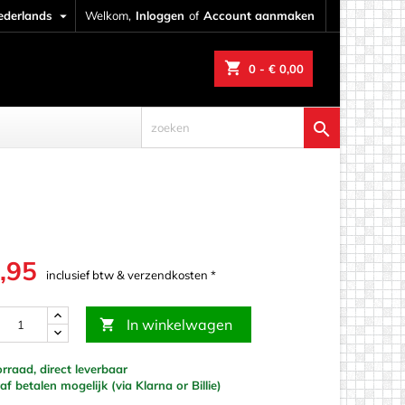
ederlands

Welkom,
Inloggen
of
Account aanmaken
shopping_cart
0
- € 0,00

,95
inclusief btw & verzendkosten *
In winkelwagen

raad, direct leverbaar
werk
f betalen mogelijk (via Klarna or Billie)