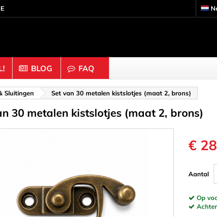
DE
N
!
BLOG
FAQ
s
Knutselhout & Kurk
& Sluitingen
Set van 30 metalen kistslotjes (maat 2, brons)
an 30 metalen kistslotjes (maat 2, brons)
ouders
Ballen & Kralen
 Moeren
Dobbelstenen
Doppen & Knoppen
€ 28
gen & Ringen
Figuren
 Binders & Gaas
Halve bollen
Aantal
Staafjes
Kurk
Op voor
inders
Ornamenten & Houtsnij
Achtera
eren
Ringen