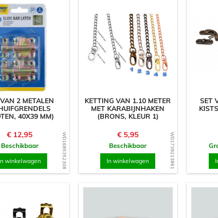
 VAN 2 METALEN
KETTING VAN 1.10 METER
SET 
HUIFGRENDELS
MET KARABIJNHAKEN
KISTS
OTEN, 40X39 MM)
(BRONS, KLEUR 1)
Prijs
Prijs
€ 12,95
€ 5,95
WD1685352308
WD1739213861
Beschikbaar
Beschikbaar
Gra
In winkelwagen
In winkelwagen
I