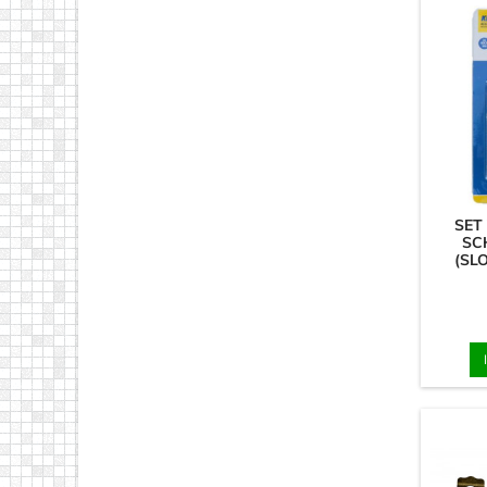
SET
SC
(SL