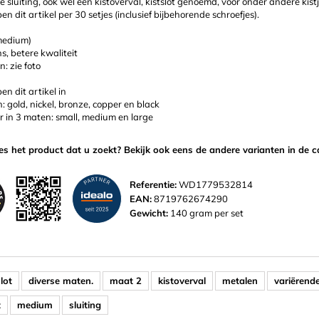
 sluiting, ook wel een kistoverval, kistslot genoemd, voor onder andere kistj
en dit artikel per 30 setjes (inclusief bijbehorende schroefjes).
medium)
ns, betere kwaliteit
: zie foto
n dit artikel in
n: gold, nickel, bronze, copper en black
ur in 3 maten: small, medium en large
ies het product dat u zoekt? Bekijk ook eens de andere varianten in de c
Referentie:
WD1779532814
EAN:
8719762674290
Gewicht:
140 gram per set
lot
diverse maten.
maat 2
kistoverval
metalen
variërend
t
medium
sluiting