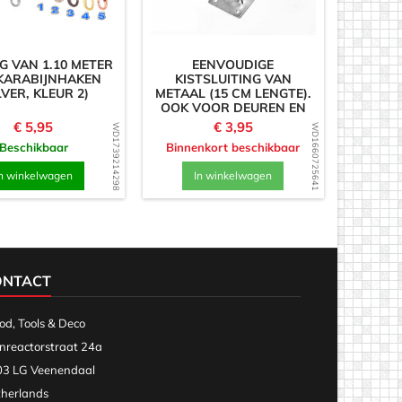
G VAN 1.10 METER
EENVOUDIGE
KARABIJNHAKEN
KISTSLUITING VAN
LVER, KLEUR 2)
METAAL (15 CM LENGTE).
OOK VOOR DEUREN EN
HEKKEN.
Prijs
Prijs
€ 5,95
€ 3,95
WD1739214298
WD1660725641
Beschikbaar
Binnenkort beschikbaar
n winkelwagen
In winkelwagen
ONTACT
d, Tools & Deco
nreactorstraat 24a
3 LG Veenendaal
herlands