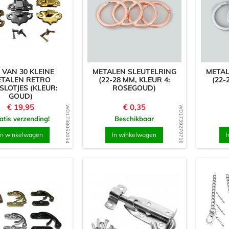
 VAN 30 KLEINE
METALEN SLEUTELRING
METAL
TALEN RETRO
(22-28 MM, KLEUR 4:
(22-
SLOTJES (KLEUR:
ROSEGOUD)
GOUD)
Prijs
Prijs
€ 19,95
€ 0,35
WD1738052034
WD1739270716
atis verzending!
Beschikbaar
In winkelwagen
In winkelwagen
I