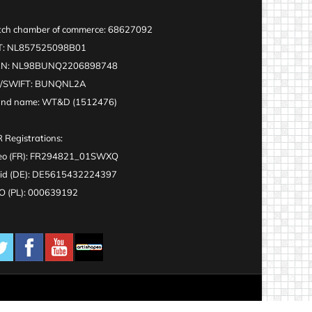
ch chamber of commerce: 68627092
T: NL857525098B01
AN: NL98BUNQ2206898748
C/SWIFT: BUNQNL2A
and name: WT&D (1512476)
 Registrations:
eo (FR): FR294821_01SWXQ
id (DE): DE5615432224397
 (PL): 000639192