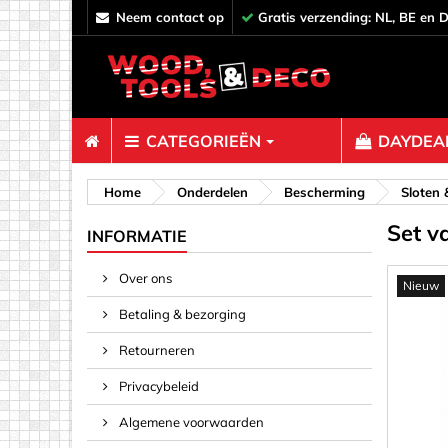
neem contact op
Gratis verzending: NL, BE en 
CATEGORIEËN
DAYDEAL
Bevestiger
Home
Onderdelen
Bescherming
Sloten 
Set v
Afstandh
INFORMATIE
Bouten &
Over ons
Nieuw
Decoratie
Betaling & bezorging
Haken, O
Klemmen,
Retourneren
Pinnen & 
Privacybeleid
Plankverb
Algemene voorwaarden
Rampamo