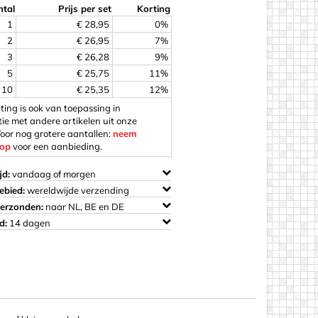
tal
Prijs per set
Korting
1
€ 28,95
0%
2
€ 26,95
7%
3
€ 26,28
9%
5
€ 25,75
11%
os
10
€ 25,35
12%
ting is ook van toepassing in
ie met andere artikelen uit onze
Voor nog grotere aantallen:
neem
 op
voor een aanbieding.
jd:
vandaag of morgen
ebied:
wereldwijde verzending
verzonden:
naar NL, BE en DE
d:
14 dagen