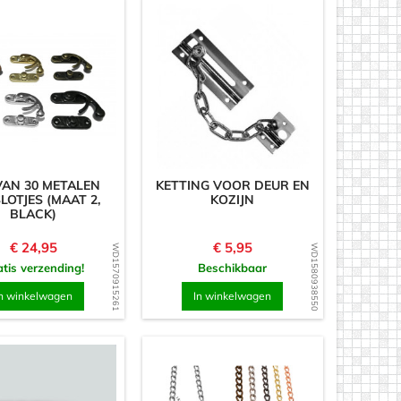
VAN 30 METALEN
KETTING VOOR DEUR EN
LOTJES (MAAT 2,
KOZIJN
BLACK)
Prijs
Prijs
€ 24,95
€ 5,95
WD1570915261
WD1580938550
tis verzending!
Beschikbaar
n winkelwagen
In winkelwagen