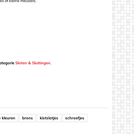
es of kleine meubels.
ategorie
Sloten & Sluitingen
.
e kleuren
brons
kistslotjes
schroefjes