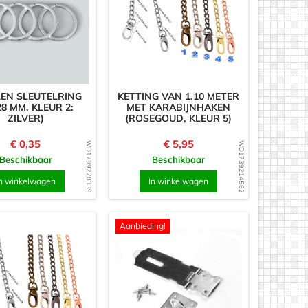
EN SLEUTELRING
KETTING VAN 1.10 METER
28 MM, KLEUR 2:
MET KARABIJNHAKEN
ZILVER)
(ROSEGOUD, KLEUR 5)
Prijs
Prijs
€ 0,35
€ 5,95
WD1739270339
WD1739214562
Beschikbaar
Beschikbaar
n winkelwagen
In winkelwagen
Aanbieding!