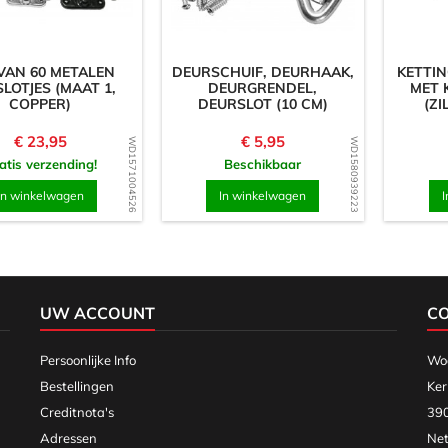
VAN 60 METALEN
DEURSCHUIF, DEURHAAK,
KETTIN
SLOTJES (MAAT 1,
DEURGRENDEL,
MET 
COPPER)
DEURSLOT (10 CM)
(ZI
Prijs
Prijs
€ 23,95
€ 5,95
WD1571004526
WD1580939223
atis verzending!
Beschikbaar
In winkelwagen
In winkelwagen
I
UW ACCOUNT
C
Persoonlijke Info
Woo
Bestellingen
Ker
Creditnota's
390
Adressen
Net