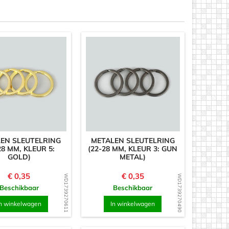
EN SLEUTELRING
METALEN SLEUTELRING
28 MM, KLEUR 5:
(22-28 MM, KLEUR 3: GUN
GOLD)
METAL)
Prijs
Prijs
€ 0,35
€ 0,35
WD1739270611
WD1739270490
Beschikbaar
Beschikbaar
n winkelwagen
In winkelwagen