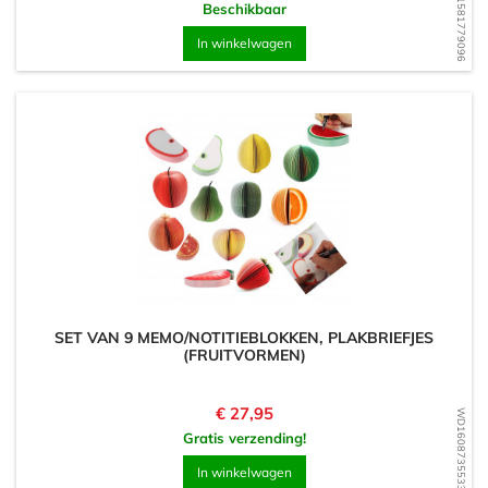
WD1581779096
Beschikbaar
In winkelwagen
SET VAN 9 MEMO/NOTITIEBLOKKEN, PLAKBRIEFJES
(FRUITVORMEN)
Prijs
€ 27,95
WD1608735533
Gratis verzending!
In winkelwagen