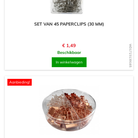
SET VAN 45 PAPERCLIPS (30 MM)
Prijs
€ 1,49
WD1723139165
Beschikbaar
In winkelwagen
Aanbieding!