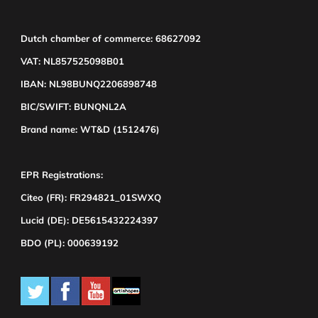
Dutch chamber of commerce: 68627092
VAT: NL857525098B01
IBAN: NL98BUNQ2206898748
BIC/SWIFT: BUNQNL2A
Brand name: WT&D (1512476)
EPR Registrations:
Citeo (FR): FR294821_01SWXQ
Lucid (DE): DE5615432224397
BDO (PL): 000639192