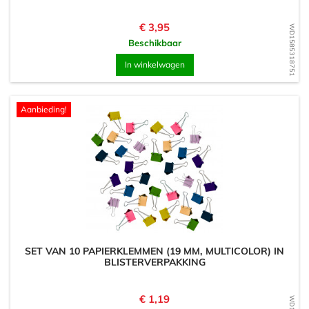
Prijs
€ 3,95
WD1585318751
Beschikbaar
In winkelwagen
Aanbieding!
SET VAN 10 PAPIERKLEMMEN (19 MM, MULTICOLOR) IN
BLISTERVERPAKKING
Prijs
€ 1,19