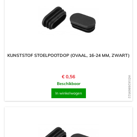
KUNSTSTOF STOELPOOTDOP (OVAAL, 16-24 MM, ZWART)
Prijs
€ 0,56
WD1626869522
Beschikbaar
In winkelwagen