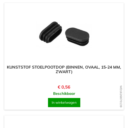
KUNSTSTOF STOELPOOTDOP (BINNEN, OVAAL, 15-24 MM,
ZWART)
Prijs
€ 0,56
WD1626870139
Beschikbaar
In winkelwagen