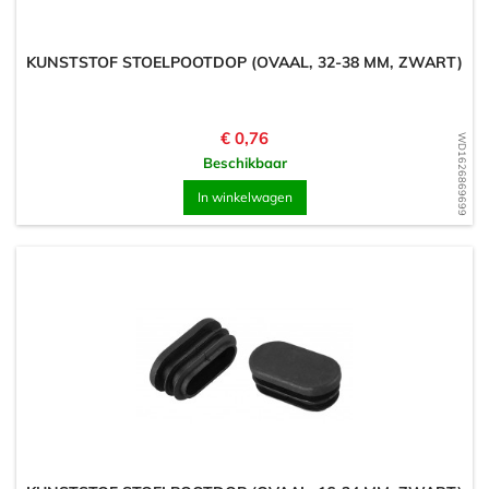
KUNSTSTOF STOELPOOTDOP (OVAAL, 32-38 MM, ZWART)
Prijs
€ 0,76
WD1626869699
Beschikbaar
In winkelwagen