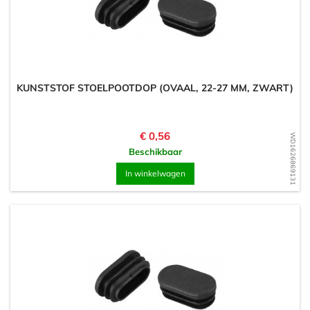
KUNSTSTOF STOELPOOTDOP (OVAAL, 22-27 MM, ZWART)
Prijs
€ 0,56
WD1626869131
Beschikbaar
In winkelwagen