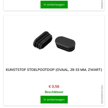
In winkelwagen
KUNSTSTOF STOELPOOTDOP (OVAAL, 29-33 MM, ZWART)
Prijs
€ 0,56
WD1626869309
Beschikbaar
In winkelwagen