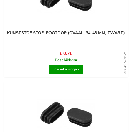
KUNSTSTOF STOELPOOTDOP (OVAAL, 34-48 MM, ZWART)
Prijs
€ 0,76
WD1627041940
Beschikbaar
In winkelwagen