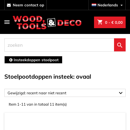
neem contact op
Nederlands

shopping_cart
0
- € 0,00

Insteekdoppen stoelpoot
Stoelpootdoppen insteek: ovaal

Gewijzigd: recent naar niet recent
Item 1-11 van in totaal 11 item(s)