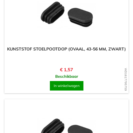
KUNSTSTOF STOELPOOTDOP (OVAAL, 43-56 MM, ZWART)
Prijs
€ 1,57
WD1617795759
Beschikbaar
In winkelwagen