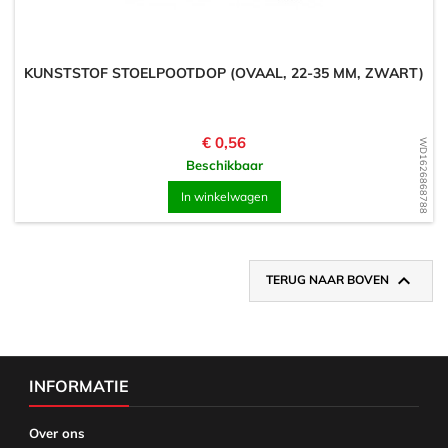
KUNSTSTOF STOELPOOTDOP (OVAAL, 22-35 MM, ZWART)
Prijs
€ 0,56
WD1626868788
Beschikbaar
In winkelwagen

TERUG NAAR BOVEN
INFORMATIE
Over ons