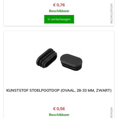
Prijs
€ 0,76
WD1627042786
Beschikbaar
In winkelwagen
KUNSTSTOF STOELPOOTDOP (OVAAL, 28-33 MM, ZWART)
Prijs
€ 0,56
WD1626109969
Beschikbaar