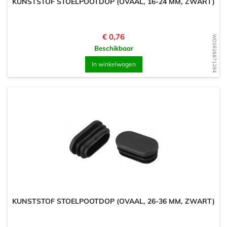
KUNSTSTOF STOELPOOTDOP (OVAAL, 16-24 MM, ZWART)
Prijs
€ 0,76
WD1626871284
Beschikbaar
In winkelwagen
KUNSTSTOF STOELPOOTDOP (OVAAL, 26-36 MM, ZWART)