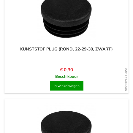
KUNSTSTOF PLUG (ROND, 22-29-30, ZWART)
Prijs
€ 0,30
WD1752484669
Beschikbaar
In winkelwagen