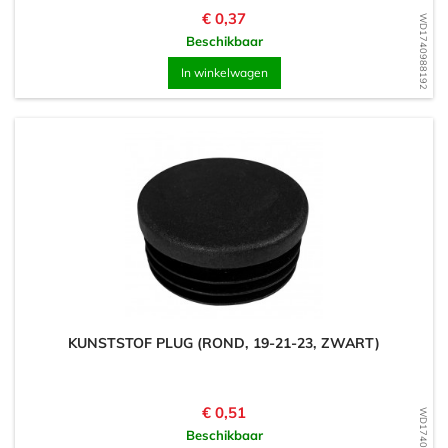
Prijs
€ 0,37
WD1740988192
Beschikbaar
In winkelwagen
KUNSTSTOF PLUG (ROND, 19-21-23, ZWART)
Prijs
€ 0,51
WD1740988165
Beschikbaar