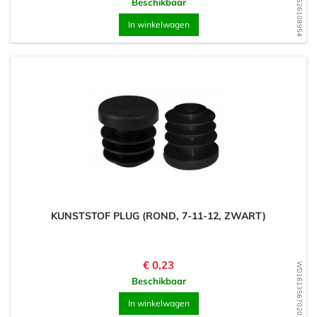
WD1626108954
Beschikbaar
In winkelwagen
KUNSTSTOF PLUG (ROND, 7-11-12, ZWART)
Prijs
€ 0,23
WD1613567020
Beschikbaar
In winkelwagen