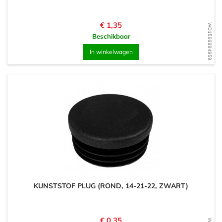
Prijs
€ 1,35
WD1599994959
Beschikbaar
In winkelwagen
KUNSTSTOF PLUG (ROND, 14-21-22, ZWART)
Prijs
€ 0,35