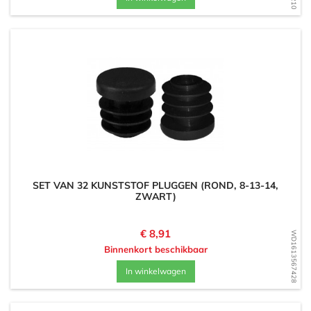
SET VAN 32 KUNSTSTOF PLUGGEN (ROND, 8-13-14,
ZWART)
Prijs
€ 8,91
WD1613567428
Binnenkort beschikbaar
In winkelwagen