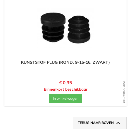
KUNSTSTOF PLUG (ROND, 9-15-16, ZWART)
Prijs
€ 0,35
WD1600626181
Binnenkort beschikbaar
In winkelwagen

TERUG NAAR BOVEN