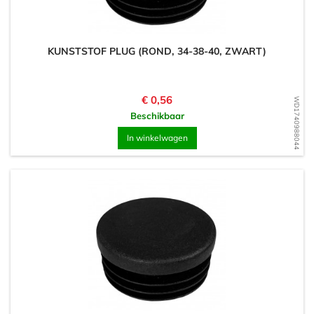
KUNSTSTOF PLUG (ROND, 34-38-40, ZWART)
Prijs
€ 0,56
WD1740988044
Beschikbaar
In winkelwagen