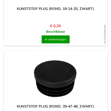
KUNSTSTOF PLUG (ROND, 19-24-25, ZWART)
Prijs
€ 0,35
WD1600620276
Beschikbaar
In winkelwagen
KUNSTSTOF PLUG (ROND, 39-47-48, ZWART)