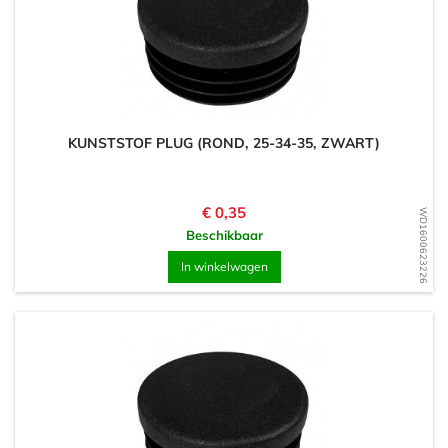
KUNSTSTOF PLUG (ROND, 25-34-35, ZWART)
Prijs
€ 0,35
WD1600623226
Beschikbaar
In winkelwagen