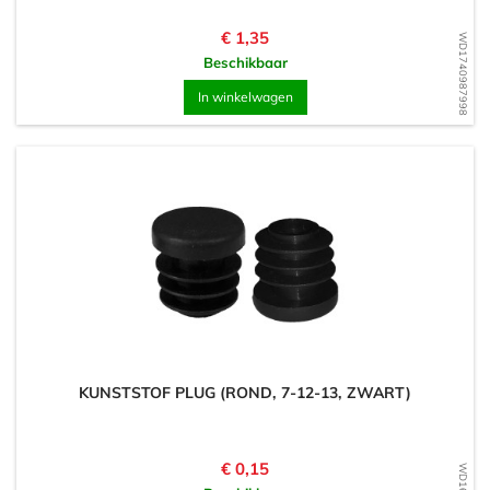
Prijs
€ 1,35
WD1740987998
Beschikbaar
In winkelwagen
KUNSTSTOF PLUG (ROND, 7-12-13, ZWART)
Prijs
€ 0,15