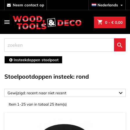
neem contact op
Nederlands

shopping_cart
0
- € 0,00

Insteekdoppen stoelpoot
Stoelpootdoppen insteek: rond

Gewijzigd: recent naar niet recent
Item 1-25 van in totaal 25 item(s)