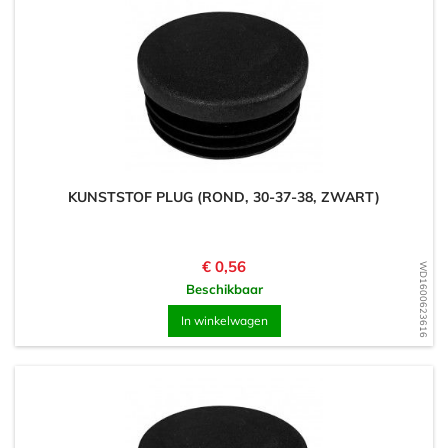
KUNSTSTOF PLUG (ROND, 30-37-38, ZWART)
Prijs
€ 0,56
WD1600623616
Beschikbaar
In winkelwagen