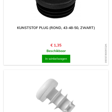
KUNSTSTOF PLUG (ROND, 43-48-50, ZWART)
Prijs
€ 1,35
WD1600619260
Beschikbaar
In winkelwagen