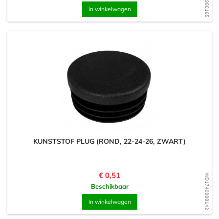
In winkelwagen
KUNSTSTOF PLUG (ROND, 22-24-26, ZWART)
Prijs
€ 0,51
WD1740988142
Beschikbaar
In winkelwagen