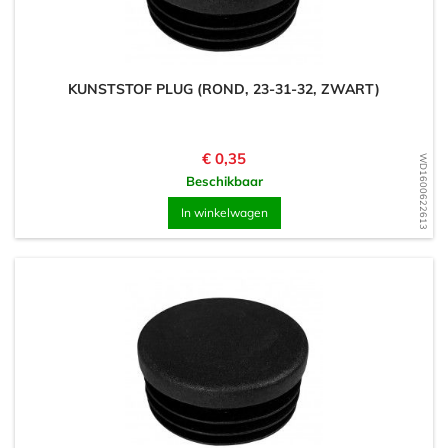
KUNSTSTOF PLUG (ROND, 23-31-32, ZWART)
Prijs
€ 0,35
WD1600622613
Beschikbaar
In winkelwagen