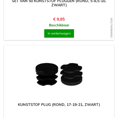
SET VAN 50 KUNSTSTOF PLUGGEN (ROND, 5-8,5-10,
ZWART)
Prijs
€ 9,85
WD1740989081
Beschikbaar
In winkelwagen
KUNSTSTOF PLUG (ROND, 17-19-21, ZWART)