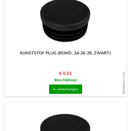
KUNSTSTOF PLUG (ROND, 24-26-28, ZWART)
Prijs
€ 0,51
WD1740988089
Beschikbaar
In winkelwagen