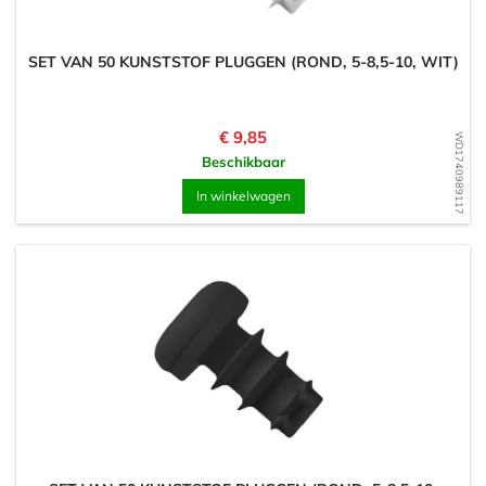
SET VAN 50 KUNSTSTOF PLUGGEN (ROND, 5-8,5-10, WIT)
Prijs
€ 9,85
WD1740989117
Beschikbaar
In winkelwagen