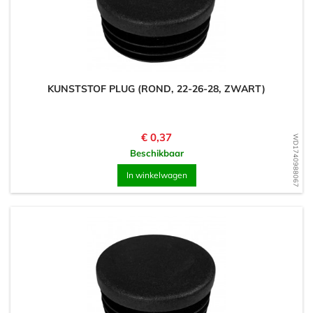
KUNSTSTOF PLUG (ROND, 22-26-28, ZWART)
Prijs
€ 0,37
WD1740988067
Beschikbaar
In winkelwagen