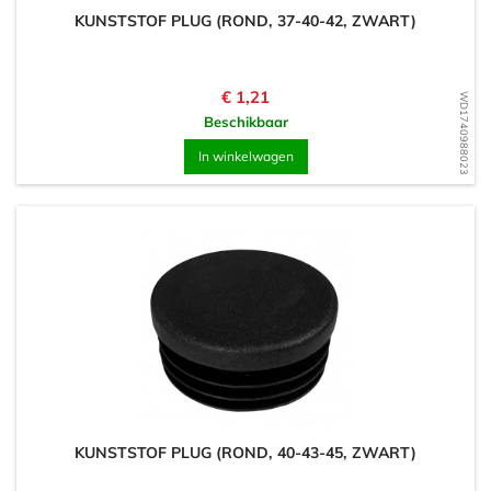
KUNSTSTOF PLUG (ROND, 37-40-42, ZWART)
Prijs
€ 1,21
WD1740988023
Beschikbaar
In winkelwagen
KUNSTSTOF PLUG (ROND, 40-43-45, ZWART)