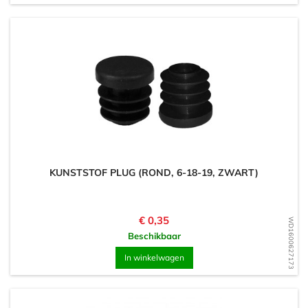
KUNSTSTOF PLUG (ROND, 6-18-19, ZWART)
Prijs
€ 0,35
WD1600627173
Beschikbaar
In winkelwagen