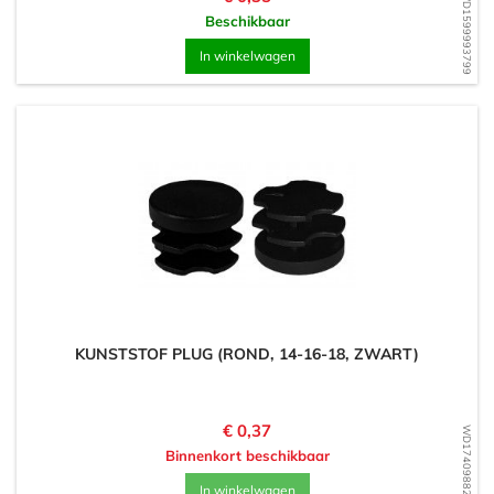
WD1599993799
Beschikbaar
In winkelwagen
KUNSTSTOF PLUG (ROND, 14-16-18, ZWART)
Prijs
€ 0,37
WD1740988210
Binnenkort beschikbaar
In winkelwagen