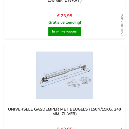
175 MM, ZWART)
Prijs
€ 23,95
WD1770638277
Gratis verzending!
In winkelwagen
UNIVERSELE GASDEMPER MET BEUGELS (150N/15KG, 240
MM, ZILVER)
Prijs