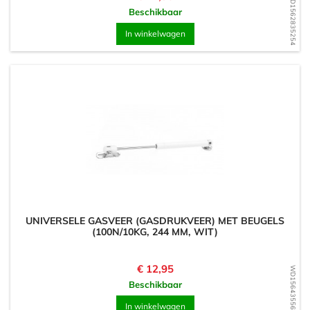
WD1562835254
Beschikbaar
In winkelwagen
UNIVERSELE GASVEER (GASDRUKVEER) MET BEUGELS
(100N/10KG, 244 MM, WIT)
Prijs
€ 12,95
WD1564355613
Beschikbaar
In winkelwagen