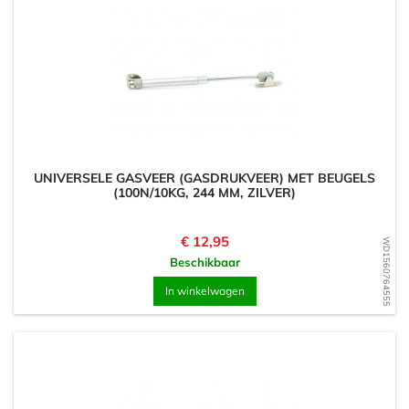
UNIVERSELE GASVEER (GASDRUKVEER) MET BEUGELS
(100N/10KG, 244 MM, ZILVER)
Prijs
€ 12,95
WD1560764555
Beschikbaar
In winkelwagen