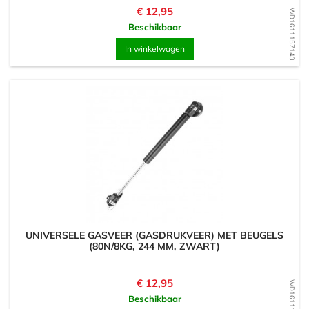
Prijs
€ 12,95
WD1611157143
Beschikbaar
In winkelwagen
UNIVERSELE GASVEER (GASDRUKVEER) MET BEUGELS
(80N/8KG, 244 MM, ZWART)
Prijs
€ 12,95
WD1611156950
Beschikbaar