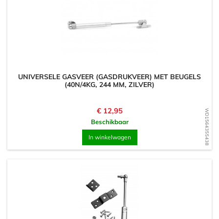
UNIVERSELE GASVEER (GASDRUKVEER) MET BEUGELS
(40N/4KG, 244 MM, ZILVER)
Prijs
€ 12,95
WD1564355438
Beschikbaar
In winkelwagen