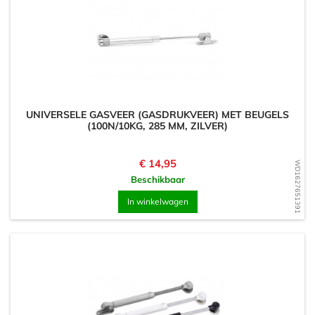
UNIVERSELE GASVEER (GASDRUKVEER) MET BEUGELS
(100N/10KG, 285 MM, ZILVER)
Prijs
€ 14,95
WD1627651391
Beschikbaar
In winkelwagen