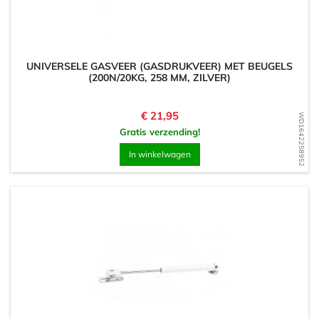
UNIVERSELE GASVEER (GASDRUKVEER) MET BEUGELS
(200N/20KG, 258 MM, ZILVER)
Prijs
€ 21,95
WD1642258952
Gratis verzending!
In winkelwagen