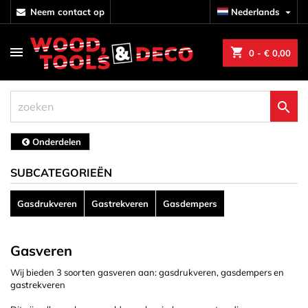
neem contact op
Nederlands

shopping_cart
0
- € 0,00

Onderdelen
SUBCATEGORIEËN
Gasdrukveren
Gastrekveren
Gasdempers
Gasveren
Wij bieden 3 soorten gasveren aan: gasdrukveren, gasdempers en
gastrekveren