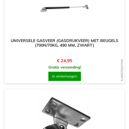
UNIVERSELE GASVEER (GASDRUKVEER) MET BEUGELS
(700N/70KG, 490 MM, ZWART)
Prijs
€ 24,95
WD1559256875
Gratis verzending!
In winkelwagen