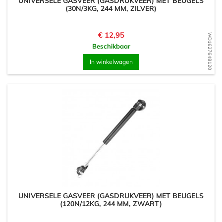
UNIVERSELE GASVEER (GASDRUKVEER) MET BEUGELS
(30N/3KG, 244 MM, ZILVER)
Prijs
€ 12,95
WD1627648120
Beschikbaar
In winkelwagen
UNIVERSELE GASVEER (GASDRUKVEER) MET BEUGELS
(120N/12KG, 244 MM, ZWART)