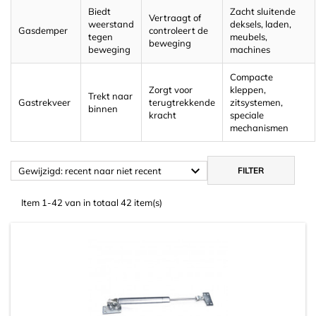
Biedt
Zacht sluitende
Vertraagt of
weerstand
deksels, laden,
Gasdemper
controleert de
tegen
meubels,
beweging
beweging
machines
Compacte
Zorgt voor
kleppen,
Trekt naar
Gastrekveer
terugtrekkende
zitsystemen,
binnen
kracht
speciale
mechanismen

Gewijzigd: recent naar niet recent
FILTER
Item 1-42 van in totaal 42 item(s)