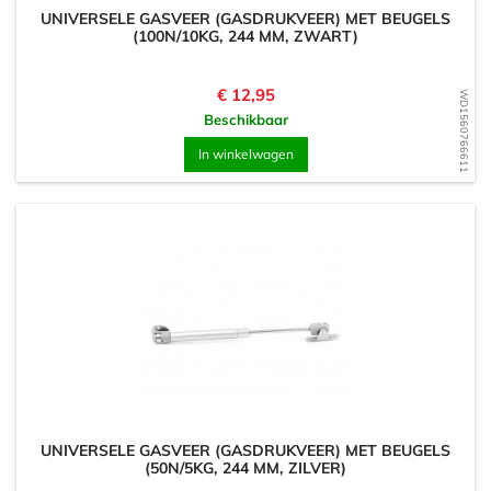
UNIVERSELE GASVEER (GASDRUKVEER) MET BEUGELS
(100N/10KG, 244 MM, ZWART)
Prijs
€ 12,95
WD1560766611
Beschikbaar
In winkelwagen
UNIVERSELE GASVEER (GASDRUKVEER) MET BEUGELS
(50N/5KG, 244 MM, ZILVER)