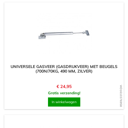
UNIVERSELE GASVEER (GASDRUKVEER) MET BEUGELS
(700N/70KG, 490 MM, ZILVER)
Prijs
€ 24,95
WD1610376958
Gratis verzending!
In winkelwagen