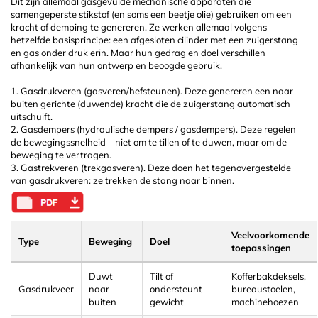
Dit zijn allemaal gasgevulde mechanische apparaten die
samengeperste stikstof (en soms een beetje olie) gebruiken om een
kracht of demping te genereren. Ze werken allemaal volgens
hetzelfde basisprincipe: een afgesloten cilinder met een zuigerstang
en gas onder druk erin. Maar hun gedrag en doel verschillen
afhankelijk van hun ontwerp en beoogde gebruik.
1. Gasdrukveren (gasveren/hefsteunen). Deze genereren een naar
buiten gerichte (duwende) kracht die de zuigerstang automatisch
uitschuift.
2. Gasdempers (hydraulische dempers / gasdempers). Deze regelen
de bewegingssnelheid – niet om te tillen of te duwen, maar om de
beweging te vertragen.
3. Gastrekveren (trekgasveren). Deze doen het tegenovergestelde
van gasdrukveren: ze trekken de stang naar binnen.
Veelvoorkomende
Type
Beweging
Doel
toepassingen
Duwt
Tilt of
Kofferbakdeksels,
Gasdrukveer
naar
ondersteunt
bureaustoelen,
buiten
gewicht
machinehoezen