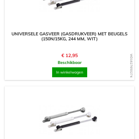
UNIVERSELE GASVEER (GASDRUKVEER) MET BEUGELS
(150N/15KG, 244 MM, WIT)
Prijs
€ 12,95
WD1627650274
Beschikbaar
In winkelwagen