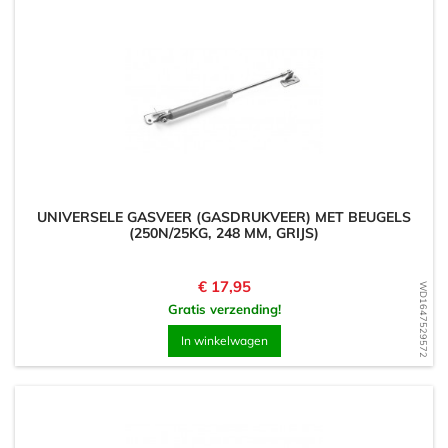
UNIVERSELE GASVEER (GASDRUKVEER) MET BEUGELS
(250N/25KG, 248 MM, GRIJS)
Prijs
€ 17,95
WD1647529572
Gratis verzending!
In winkelwagen