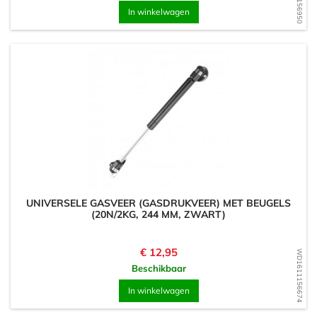
In winkelwagen
UNIVERSELE GASVEER (GASDRUKVEER) MET BEUGELS
(20N/2KG, 244 MM, ZWART)
Prijs
€ 12,95
WD1611156674
Beschikbaar
In winkelwagen