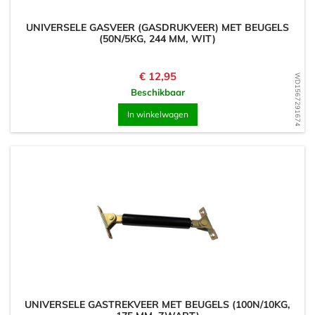
UNIVERSELE GASVEER (GASDRUKVEER) MET BEUGELS
(50N/5KG, 244 MM, WIT)
Prijs
€ 12,95
WD1567291674
Beschikbaar
In winkelwagen
UNIVERSELE GASTREKVEER MET BEUGELS (100N/10KG,