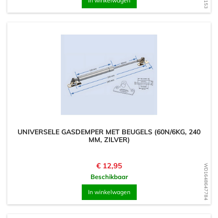
In winkelwagen
UNIVERSELE GASDEMPER MET BEUGELS (60N/6KG, 240
MM, ZILVER)
Prijs
€ 12,95
WD1648647784
Beschikbaar
In winkelwagen