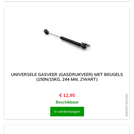
UNIVERSELE GASVEER (GASDRUKVEER) MET BEUGELS
(150N/15KG, 244 MM, ZWART)
Prijs
€ 12,95
WD1561292905
Beschikbaar
In winkelwagen