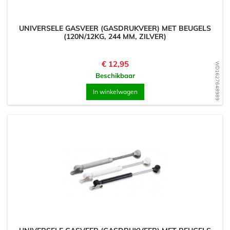
UNIVERSELE GASVEER (GASDRUKVEER) MET BEUGELS
(120N/12KG, 244 MM, ZILVER)
Prijs
€ 12,95
WD1627648989
Beschikbaar
In winkelwagen