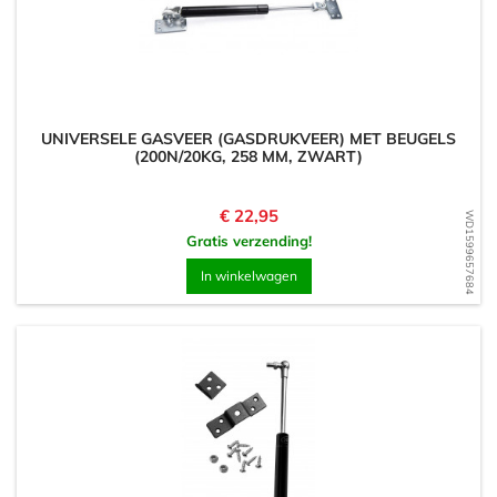
UNIVERSELE GASVEER (GASDRUKVEER) MET BEUGELS
(200N/20KG, 258 MM, ZWART)
Prijs
€ 22,95
WD1599657684
Gratis verzending!
In winkelwagen