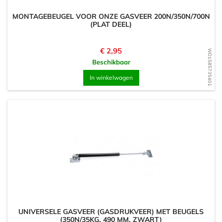
MONTAGEBEUGEL VOOR ONZE GASVEER 200N/350N/700N
(PLAT DEEL)
Prijs
€ 2,95
WD1585735401
Beschikbaar
In winkelwagen
UNIVERSELE GASVEER (GASDRUKVEER) MET BEUGELS
(350N/35KG, 490 MM, ZWART)