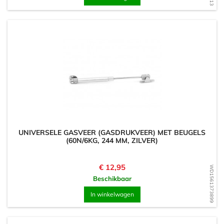
UNIVERSELE GASVEER (GASDRUKVEER) MET BEUGELS
(60N/6KG, 244 MM, ZILVER)
Prijs
€ 12,95
WD1561373899
Beschikbaar
In winkelwagen