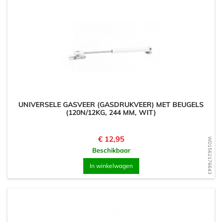
UNIVERSELE GASVEER (GASDRUKVEER) MET BEUGELS
(120N/12KG, 244 MM, WIT)
Prijs
€ 12,95
WD1562176643
Beschikbaar
In winkelwagen