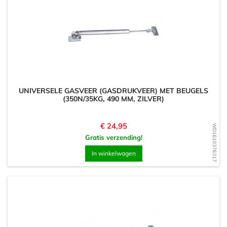
UNIVERSELE GASVEER (GASDRUKVEER) MET BEUGELS
(350N/35KG, 490 MM, ZILVER)
Prijs
€ 24,95
WD1610376317
Gratis verzending!
In winkelwagen