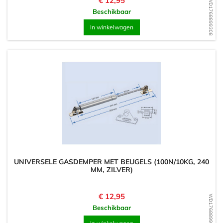
€ 12,95
WD1768899308
Beschikbaar
In winkelwagen
UNIVERSELE GASDEMPER MET BEUGELS (100N/10KG, 240
MM, ZILVER)
Prijs
€ 12,95
WD1768899153
Beschikbaar