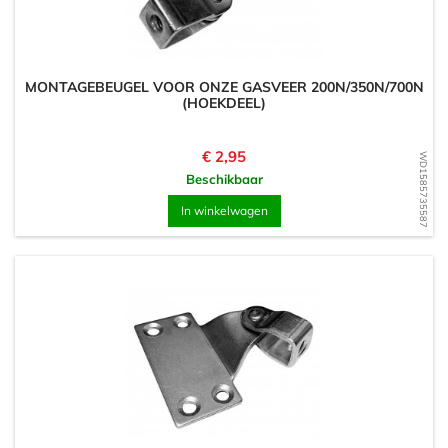
MONTAGEBEUGEL VOOR ONZE GASVEER 200N/350N/700N
(HOEKDEEL)
Prijs
€ 2,95
WD1585735587
Beschikbaar
In winkelwagen