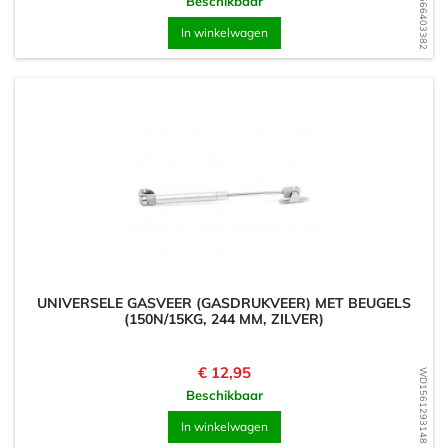
WD1566403382
Beschikbaar
In winkelwagen
UNIVERSELE GASVEER (GASDRUKVEER) MET BEUGELS
(150N/15KG, 244 MM, ZILVER)
Prijs
€ 12,95
WD1561293148
Beschikbaar
In winkelwagen