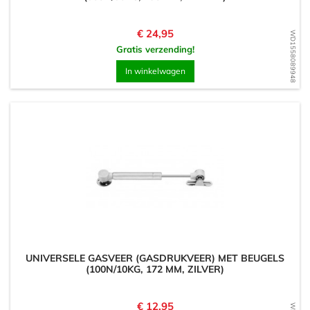
Prijs
€ 24,95
WD1558089948
Gratis verzending!
In winkelwagen
UNIVERSELE GASVEER (GASDRUKVEER) MET BEUGELS
(100N/10KG, 172 MM, ZILVER)
Prijs
€ 12,95