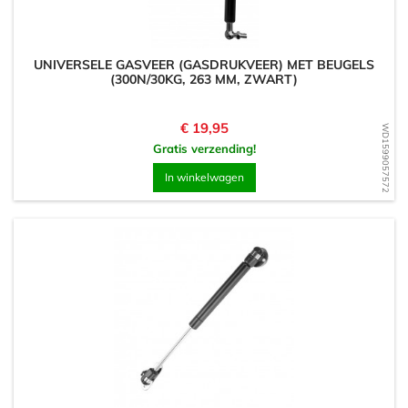
UNIVERSELE GASVEER (GASDRUKVEER) MET BEUGELS
(300N/30KG, 263 MM, ZWART)
Prijs
€ 19,95
WD1599057572
Gratis verzending!
In winkelwagen