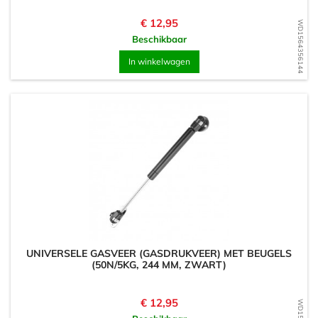
Prijs
€ 12,95
WD1564356144
Beschikbaar
In winkelwagen
UNIVERSELE GASVEER (GASDRUKVEER) MET BEUGELS
(50N/5KG, 244 MM, ZWART)
Prijs
€ 12,95