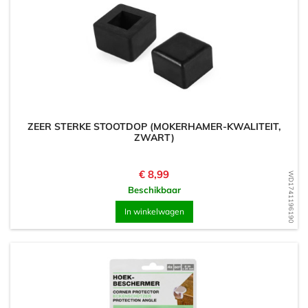
ZEER STERKE STOOTDOP (MOKERHAMER-KWALITEIT,
ZWART)
Prijs
€ 8,99
WD1741196190
Beschikbaar
In winkelwagen