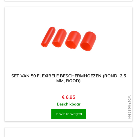
SET VAN 50 FLEXIBELE BESCHERMHOEZEN (ROND, 2,5
MM, ROOD)
Prijs
€ 6,95
WD1740352504
Beschikbaar
In winkelwagen