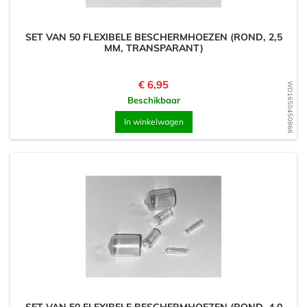
SET VAN 50 FLEXIBELE BESCHERMHOEZEN (ROND, 2,5
MM, TRANSPARANT)
Prijs
€ 6,95
WD1650450866
Beschikbaar
In winkelwagen