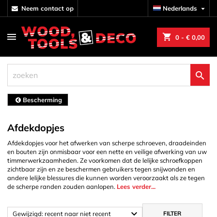
neem contact op
Nederlands

shopping_cart
0
- € 0,00

Bescherming
Afdekdopjes
Afdekdopjes voor het afwerken van scherpe schroeven, draadeinden
en bouten zijn onmisbaar voor een nette en veilige afwerking van uw
timmerwerkzaamheden. Ze voorkomen dat de lelijke schroefkoppen
zichtbaar zijn en ze beschermen gebruikers tegen snijwonden en
andere lelijke blessures die kunnen worden veroorzaakt als ze tegen
de scherpe randen zouden aanlopen.
Lees verder...

Gewijzigd: recent naar niet recent
FILTER