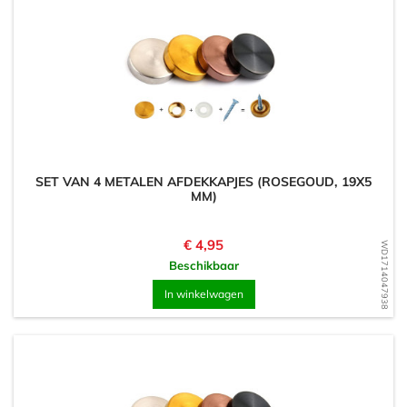
SET VAN 4 METALEN AFDEKKAPJES (ROSEGOUD, 19X5
MM)
Prijs
€ 4,95
WD1714047938
Beschikbaar
In winkelwagen