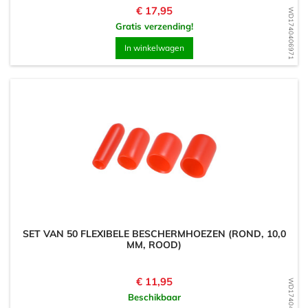
Prijs
€ 17,95
WD1740406971
Gratis verzending!
In winkelwagen
SET VAN 50 FLEXIBELE BESCHERMHOEZEN (ROND, 10,0
MM, ROOD)
Prijs
€ 11,95
WD1740406941
Beschikbaar