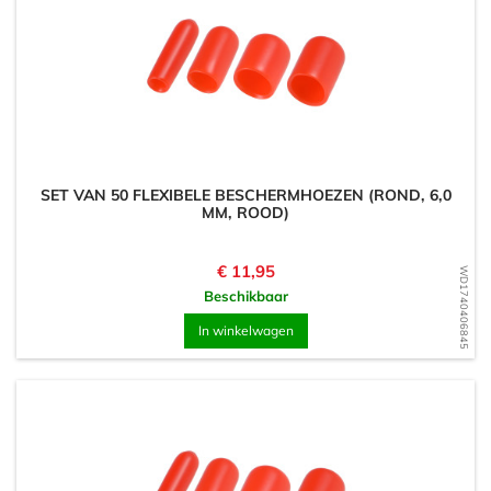
SET VAN 50 FLEXIBELE BESCHERMHOEZEN (ROND, 6,0
MM, ROOD)
Prijs
€ 11,95
WD1740406845
Beschikbaar
In winkelwagen