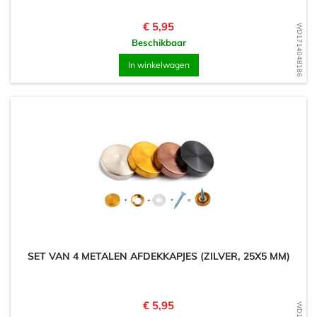
Prijs
€ 5,95
WD1714048186
Beschikbaar
In winkelwagen
SET VAN 4 METALEN AFDEKKAPJES (ZILVER, 25X5 MM)
Prijs
€ 5,95