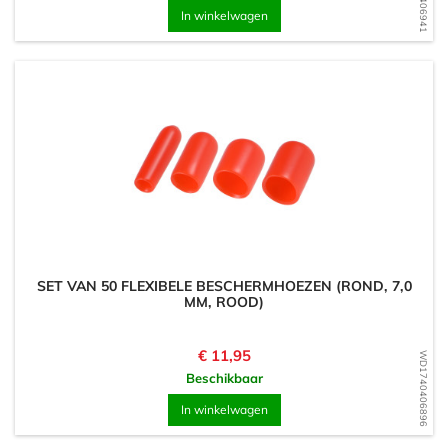
In winkelwagen
SET VAN 50 FLEXIBELE BESCHERMHOEZEN (ROND, 7,0
MM, ROOD)
Prijs
€ 11,95
WD1740406896
Beschikbaar
In winkelwagen