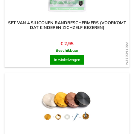
SET VAN 4 SILICONEN RANDBESCHERMERS (VOORKOMT
DAT KINDEREN ZICHZELF BEZEREN)
Prijs
€ 2,95
WD1726319174
Beschikbaar
In winkelwagen