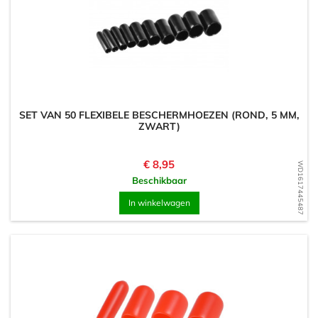
SET VAN 50 FLEXIBELE BESCHERMHOEZEN (ROND, 5 MM,
ZWART)
Prijs
€ 8,95
WD1617445487
Beschikbaar
In winkelwagen