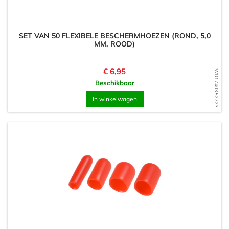
SET VAN 50 FLEXIBELE BESCHERMHOEZEN (ROND, 5,0
MM, ROOD)
Prijs
€ 6,95
WD1740352723
Beschikbaar
In winkelwagen