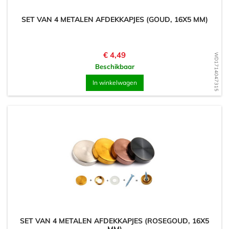
SET VAN 4 METALEN AFDEKKAPJES (GOUD, 16X5 MM)
Prijs
€ 4,49
WD1714047315
Beschikbaar
In winkelwagen
SET VAN 4 METALEN AFDEKKAPJES (ROSEGOUD, 16X5