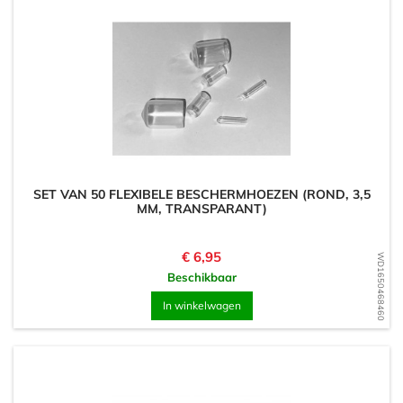
SET VAN 50 FLEXIBELE BESCHERMHOEZEN (ROND, 3,5
MM, TRANSPARANT)
Prijs
€ 6,95
WD1650468460
Beschikbaar
In winkelwagen