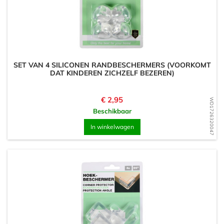
SET VAN 4 SILICONEN RANDBESCHERMERS (VOORKOMT
DAT KINDEREN ZICHZELF BEZEREN)
Prijs
€ 2,95
WD1726320047
Beschikbaar
In winkelwagen