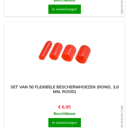
WD1740352583
Beschikbaar
In winkelwagen
SET VAN 50 FLEXIBELE BESCHERMHOEZEN (ROND, 3,0
MM, ROOD)
Prijs
€ 6,95
WD1740352538
Beschikbaar
In winkelwagen