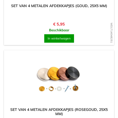
SET VAN 4 METALEN AFDEKKAPJES (GOUD, 25X5 MM)
Prijs
€ 5,95
WD1714048251
Beschikbaar
In winkelwagen
SET VAN 4 METALEN AFDEKKAPJES (ROSEGOUD, 25X5
MM)