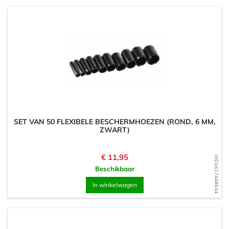
SET VAN 50 FLEXIBELE BESCHERMHOEZEN (ROND, 6 MM,
ZWART)
Prijs
€ 11,95
WD1617448044
Beschikbaar
In winkelwagen