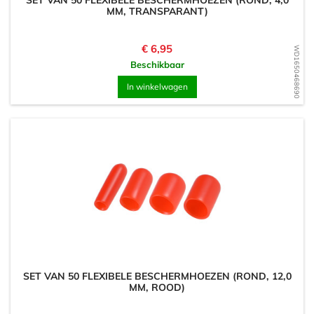
SET VAN 50 FLEXIBELE BESCHERMHOEZEN (ROND, 4,0
MM, TRANSPARANT)
Prijs
€ 6,95
WD1650468690
Beschikbaar
In winkelwagen
SET VAN 50 FLEXIBELE BESCHERMHOEZEN (ROND, 12,0
MM, ROOD)