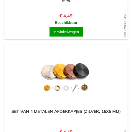
MM)
Prijs
€ 4,49
WD1714046163
Beschikbaar
In winkelwagen
SET VAN 4 METALEN AFDEKKAPJES (ZILVER, 16X5 MM)
Prijs
€ 4,49