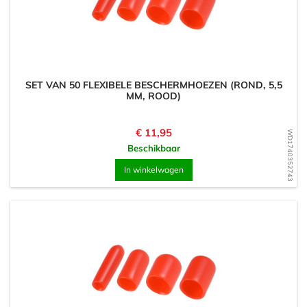
SET VAN 50 FLEXIBELE BESCHERMHOEZEN (ROND, 5,5
MM, ROOD)
Prijs
€ 11,95
WD1740352743
Beschikbaar
In winkelwagen