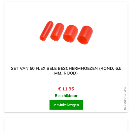
SET VAN 50 FLEXIBELE BESCHERMHOEZEN (ROND, 6,5
MM, ROOD)
Prijs
€ 11,95
WD1740406870
Beschikbaar
In winkelwagen