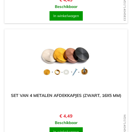
WD1714045833
Beschikbaar
In winkelwagen
SET VAN 4 METALEN AFDEKKAPJES (ZWART, 16X5 MM)
Prijs
€ 4,49
WD1714045668
Beschikbaar
In winkelwagen