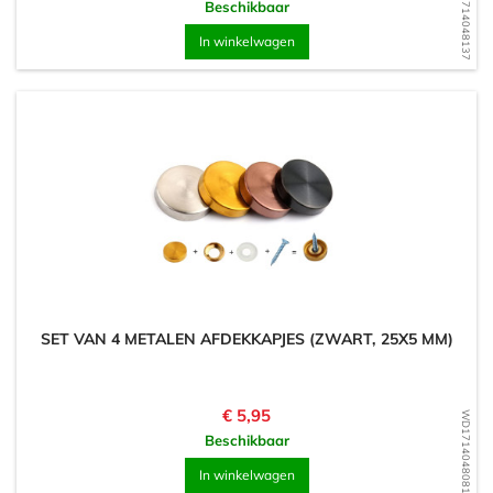
WD1714048137
Beschikbaar
In winkelwagen
SET VAN 4 METALEN AFDEKKAPJES (ZWART, 25X5 MM)
Prijs
€ 5,95
WD1714048081
Beschikbaar
In winkelwagen