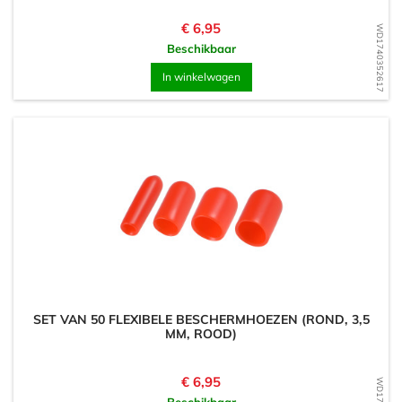
Prijs
€ 6,95
WD1740352617
Beschikbaar
In winkelwagen
SET VAN 50 FLEXIBELE BESCHERMHOEZEN (ROND, 3,5
MM, ROOD)
Prijs
€ 6,95