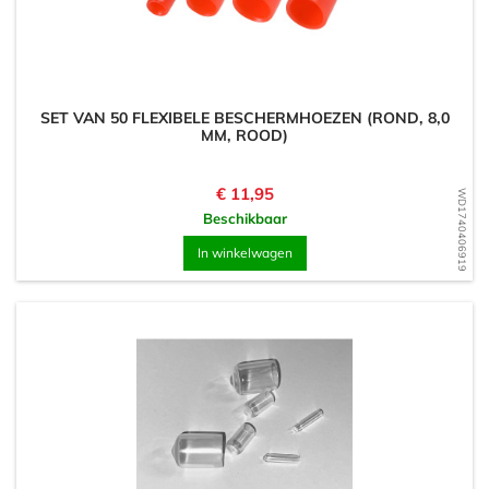
SET VAN 50 FLEXIBELE BESCHERMHOEZEN (ROND, 8,0
MM, ROOD)
Prijs
€ 11,95
WD1740406919
Beschikbaar
In winkelwagen