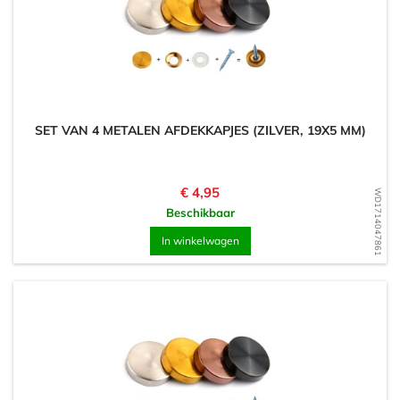
SET VAN 4 METALEN AFDEKKAPJES (ZILVER, 19X5 MM)
Prijs
€ 4,95
WD1714047861
Beschikbaar
In winkelwagen