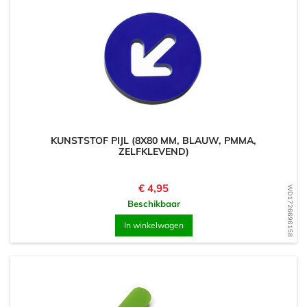
KUNSTSTOF PIJL (8X80 MM, BLAUW, PMMA,
ZELFKLEVEND)
Prijs
€ 4,95
WD1726696158
Beschikbaar
In winkelwagen