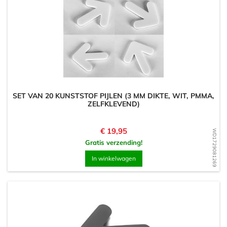
SET VAN 20 KUNSTSTOF PIJLEN (3 MM DIKTE, WIT, PMMA,
ZELFKLEVEND)
Prijs
€ 19,95
WD1729081269
Gratis verzending!
In winkelwagen