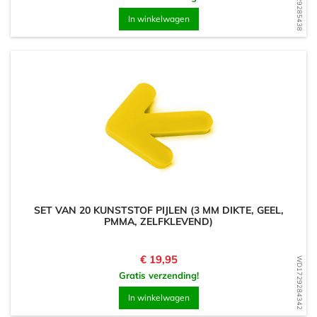
WD1729285438
In winkelwagen
SET VAN 20 KUNSTSTOF PIJLEN (3 MM DIKTE, GEEL,
PMMA, ZELFKLEVEND)
Prijs
€ 19,95
WD1729284342
Gratis verzending!
In winkelwagen