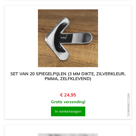
SET VAN 20 SPIEGELPIJLEN (3 MM DIKTE, ZILVERKLEUR,
PMMA, ZELFKLEVEND)
Prijs
€ 24,95
WD1729094631
Gratis verzending!
In winkelwagen