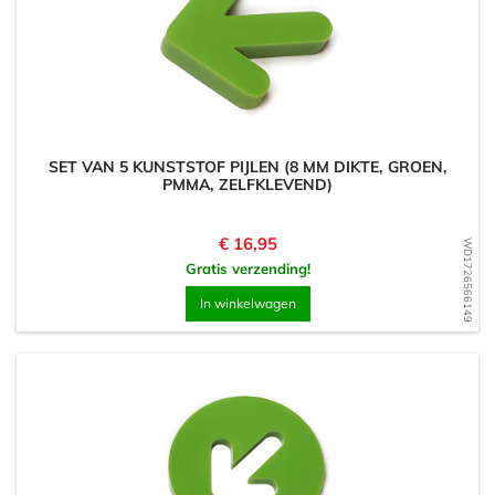
SET VAN 5 KUNSTSTOF PIJLEN (8 MM DIKTE, GROEN,
PMMA, ZELFKLEVEND)
Prijs
€ 16,95
WD1726566149
Gratis verzending!
In winkelwagen