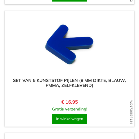
SET VAN 5 KUNSTSTOF PIJLEN (8 MM DIKTE, BLAUW,
PMMA, ZELFKLEVEND)
Prijs
€ 16,95
WD1726697134
Gratis verzending!
In winkelwagen