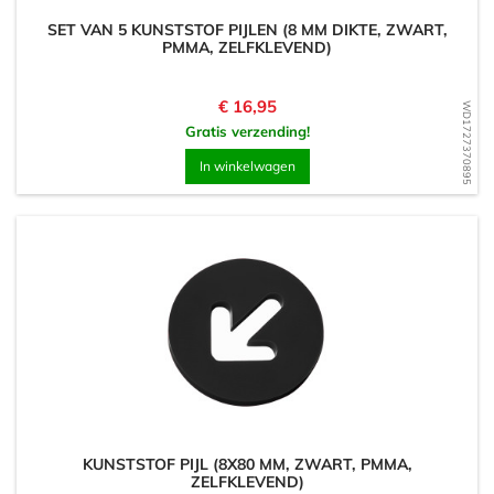
SET VAN 5 KUNSTSTOF PIJLEN (8 MM DIKTE, ZWART,
PMMA, ZELFKLEVEND)
Prijs
€ 16,95
WD1727370895
Gratis verzending!
In winkelwagen
KUNSTSTOF PIJL (8X80 MM, ZWART, PMMA,
ZELFKLEVEND)