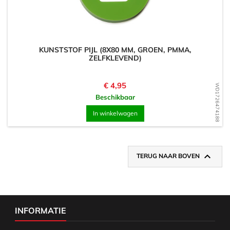
KUNSTSTOF PIJL (8X80 MM, GROEN, PMMA,
ZELFKLEVEND)
Prijs
€ 4,95
WD1726474188
Beschikbaar
In winkelwagen

TERUG NAAR BOVEN
INFORMATIE