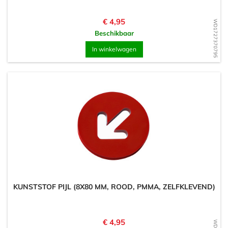
Prijs
€ 4,95
WD1727370795
Beschikbaar
In winkelwagen
KUNSTSTOF PIJL (8X80 MM, ROOD, PMMA, ZELFKLEVEND)
Prijs
€ 4,95