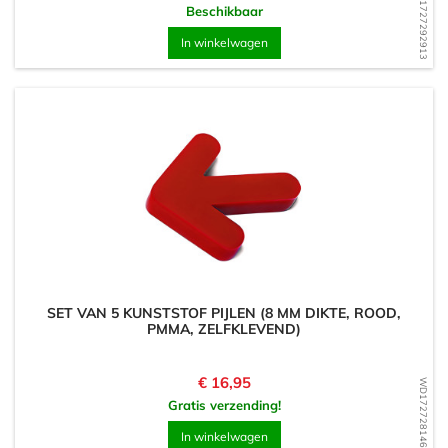
WD1727292913
Beschikbaar
In winkelwagen
SET VAN 5 KUNSTSTOF PIJLEN (8 MM DIKTE, ROOD,
PMMA, ZELFKLEVEND)
Prijs
€ 16,95
WD1727281462
Gratis verzending!
In winkelwagen