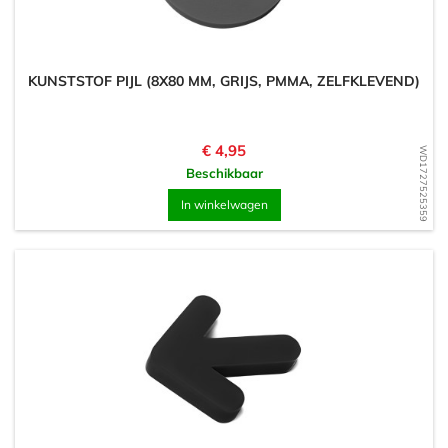
KUNSTSTOF PIJL (8X80 MM, GRIJS, PMMA, ZELFKLEVEND)
Prijs
€ 4,95
WD1727525359
Beschikbaar
In winkelwagen