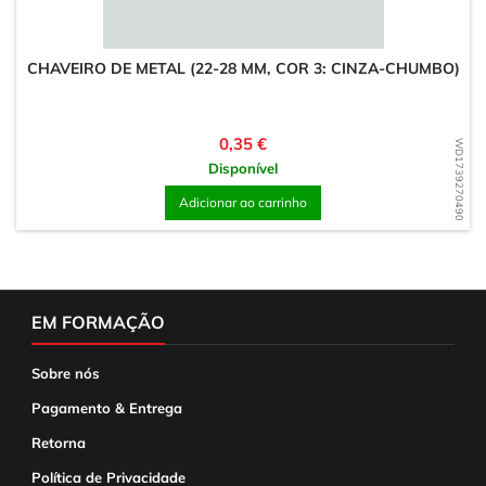
CHAVEIRO DE METAL (22-28 MM, COR 3: CINZA-CHUMBO)
Preço
0,35 €
WD1739270490
Disponível
Adicionar ao carrinho
EM FORMAÇÃO
Sobre nós
Pagamento & Entrega
Retorna
Política de Privacidade