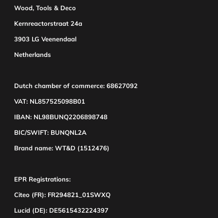
Wood, Tools & Deco
Kernreactorstraat 24a
3903 LG Veenendaal
Netherlands
Dutch chamber of commerce: 68627092
VAT: NL857525098B01
IBAN: NL98BUNQ2206898748
BIC/SWIFT: BUNQNL2A
Brand name: WT&D (1512476)
EPR Registrations:
Citeo (FR): FR294821_01SWXQ
Lucid (DE): DE5615432224397