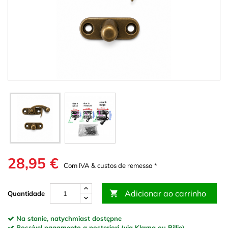
28,95 €
Com IVA & custos de remessa *
Adicionar ao carrinho

Quantidade
Na stanie, natychmiast dostępne
Possível pagamento a posteriori (via Klarna ou Billie)