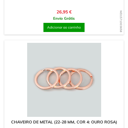
Preço
26,95 €
WD1571003658
Envio Grátis
Adicionar ao carrinho
CHAVEIRO DE METAL (22-28 MM, COR 4: OURO ROSA)