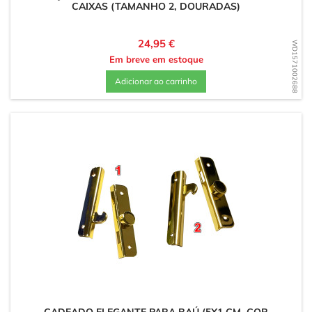
CAIXAS (TAMANHO 2, DOURADAS)
Preço
24,95 €
WD1571002688
Em breve em estoque
Adicionar ao carrinho