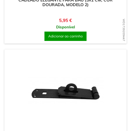
CADEADO ELEGANTE PARA BAÚ (5X1 CM, COR
DOURADA, MODELO 2)
Preço
5,95 €
WD1739209447
Disponível
Adicionar ao carrinho