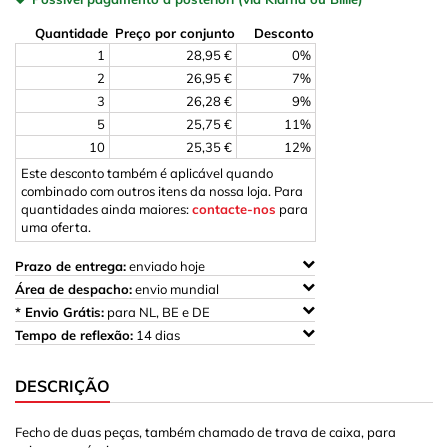
Quantidade
Preço por conjunto
Desconto
1
28,95 €
0%
2
26,95 €
7%
3
26,28 €
9%
5
25,75 €
11%
10
25,35 €
12%
Este desconto também é aplicável quando
combinado com outros itens da nossa loja. Para
quantidades ainda maiores:
contacte-nos
para
uma oferta.
Prazo de entrega:
enviado hoje
Área de despacho:
envio mundial
* Envio Grátis:
para NL, BE e DE
Tempo de reflexão:
14 dias
DESCRIÇÃO
Fecho de duas peças, também chamado de trava de caixa, para