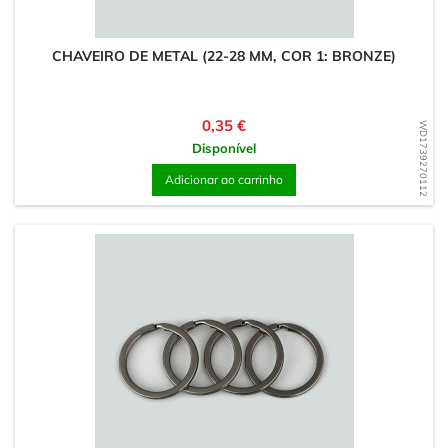
CHAVEIRO DE METAL (22-28 MM, COR 1: BRONZE)
Preço
0,35 €
WD1739270112
Disponível
Adicionar ao carrinho