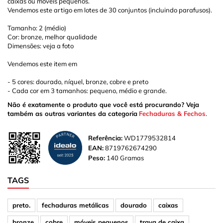
caixas ou móveis pequenos.
Vendemos este artigo em lotes de 30 conjuntos (incluindo parafusos).
Tamanho: 2 (médio)
Cor: bronze, melhor qualidade
Dimensões: veja a foto
Vendemos este item em
- 5 cores: dourado, níquel, bronze, cobre e preto
- Cada cor em 3 tamanhos: pequeno, médio e grande.
Não é exatamente o produto que você está procurando? Veja
também as outras variantes da categoria
Fechaduras & Fechos
.
Referência:
WD1779532814
EAN:
8719762674290
Peso:
140 Gramas
TAGS
preto.
fechaduras metálicas
dourado
caixas
bronze
cobre
móveis pequenos
trava de caixa