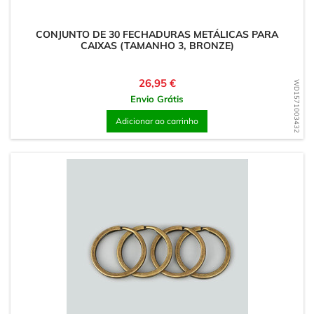
CONJUNTO DE 30 FECHADURAS METÁLICAS PARA
CAIXAS (TAMANHO 3, BRONZE)
Preço
26,95 €
WD1571003432
Envio Grátis
Adicionar ao carrinho