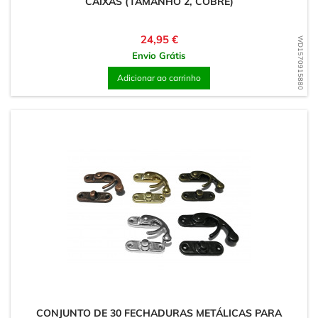
CAIXAS (TAMANHO 2, COBRE)
Preço
24,95 €
WD1570915880
Envio Grátis
Adicionar ao carrinho
CONJUNTO DE 30 FECHADURAS METÁLICAS PARA