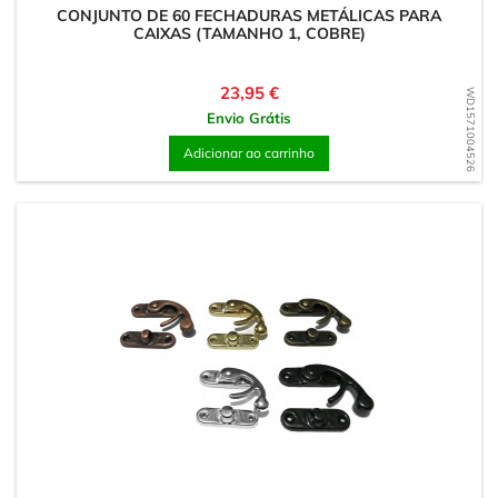
CONJUNTO DE 60 FECHADURAS METÁLICAS PARA
CAIXAS (TAMANHO 1, COBRE)
Preço
23,95 €
WD1571004526
Envio Grátis
Adicionar ao carrinho