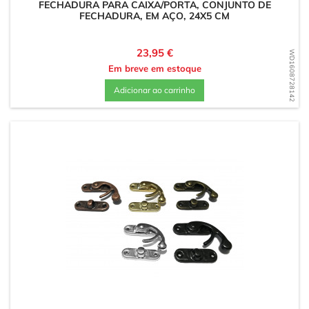
FECHADURA PARA CAIXA/PORTA, CONJUNTO DE
FECHADURA, EM AÇO, 24X5 CM
Preço
23,95 €
WD1608728142
Em breve em estoque
Adicionar ao carrinho