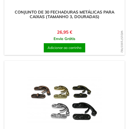
CONJUNTO DE 30 FECHADURAS METÁLICAS PARA
CAIXAS (TAMANHO 3, DOURADAS)
Preço
26,95 €
WD1571003782
Envio Grátis
Adicionar ao carrinho