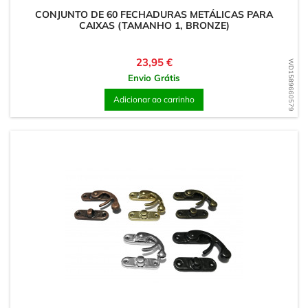
CONJUNTO DE 60 FECHADURAS METÁLICAS PARA
CAIXAS (TAMANHO 1, BRONZE)
Preço
23,95 €
WD1589660579
Envio Grátis
Adicionar ao carrinho