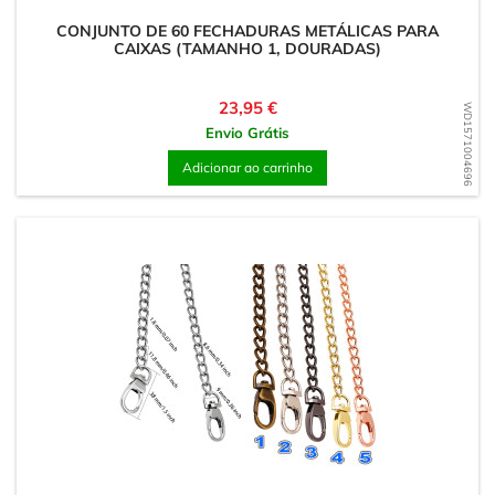
CONJUNTO DE 60 FECHADURAS METÁLICAS PARA
CAIXAS (TAMANHO 1, DOURADAS)
Preço
23,95 €
WD1571004696
Envio Grátis
Adicionar ao carrinho