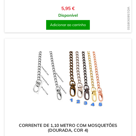
Preço
5,95 €
WD1580938550
Disponível
Adicionar ao carrinho
CORRENTE DE 1,10 METRO COM MOSQUETÕES
(DOURADA, COR 4)