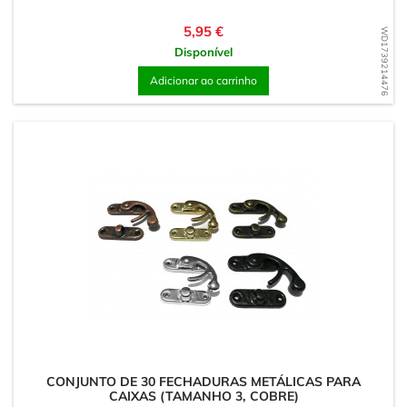
Preço
5,95 €
WD1739214476
Disponível
Adicionar ao carrinho
CONJUNTO DE 30 FECHADURAS METÁLICAS PARA
CAIXAS (TAMANHO 3, COBRE)