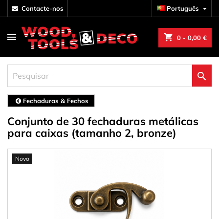
contacte-nos
Português

shopping_cart
0
- 0,00 €

Fechaduras & Fechos
Conjunto de 30 fechaduras metálicas
para caixas (tamanho 2, bronze)
Novo