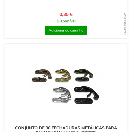
Preço
0,35 €
WD1739270716
Disponível
Adicionar ao carrinho
CONJUNTO DE 30 FECHADURAS METÁLICAS PARA