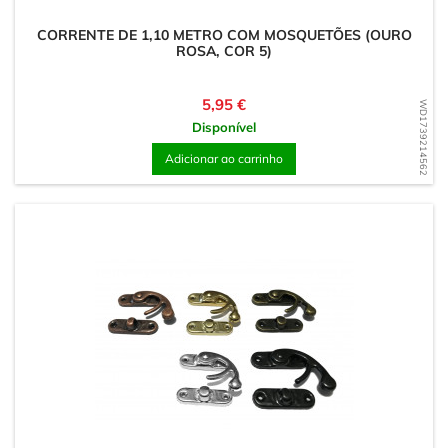
CORRENTE DE 1,10 METRO COM MOSQUETÕES (OURO
ROSA, COR 5)
Preço
5,95 €
WD1739214562
Disponível
Adicionar ao carrinho