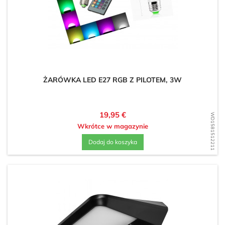
ŻARÓWKA LED E27 RGB Z PILOTEM, 3W
Cena
19,95 €
WD1581512211
Wkrótce w magazynie
Dodaj do koszyka