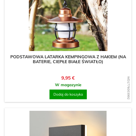
PODSTAWOWA LATARKA KEMPINGOWA Z HAKIEM (NA
BATERIE, CIEPŁE BIAŁE ŚWIATŁO)
Cena
9,95 €
WD1776003992
W magazynie
Dodaj do koszyka