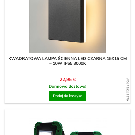
KWADRATOWA LAMPA ŚCIENNA LED CZARNA 15X15 CM
– 10W IP65 3000K
Cena
22,95 €
WD1759218579
Darmowa dostawa!
Dodaj do koszyka