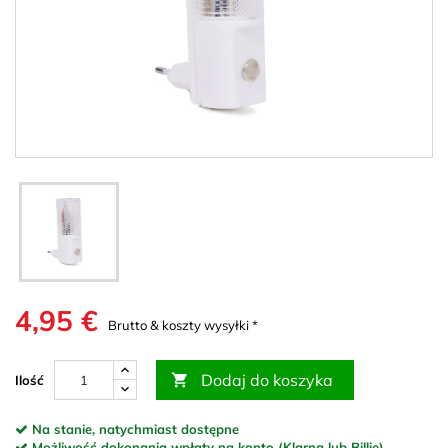
4,95 €
Brutto & koszty wysyłki *
Dodaj do koszyka

Ilość
Na stanie, natychmiast dostępne
Możliwość dokonania wpłaty na konto (Klarna lub Billie)