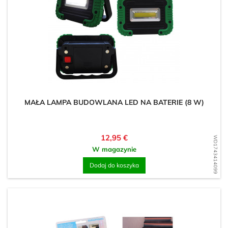
MAŁA LAMPA BUDOWLANA LED NA BATERIE (8 W)
Cena
12,95 €
WD1743414099
W magazynie
Dodaj do koszyka