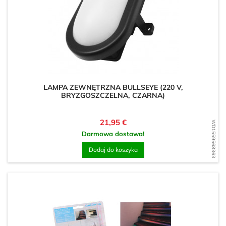
LAMPA ZEWNĘTRZNA BULLSEYE (220 V,
BRYZGOSZCZELNA, CZARNA)
Cena
21,95 €
WD1559568363
Darmowa dostawa!
Dodaj do koszyka