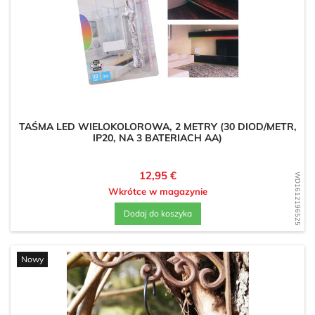
TAŚMA LED WIELOKOLOROWA, 2 METRY (30 DIOD/METR,
IP20, NA 3 BATERIACH AA)
Cena
12,95 €
WD1612196525
Wkrótce w magazynie
Dodaj do koszyka
Nowy