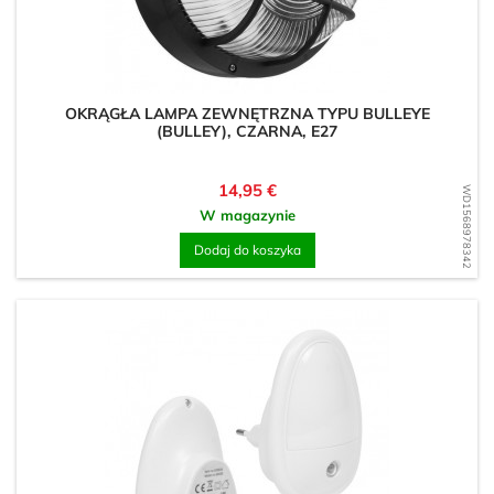
OKRĄGŁA LAMPA ZEWNĘTRZNA TYPU BULLEYE
(BULLEY), CZARNA, E27
Cena
14,95 €
WD1568978342
W magazynie
Dodaj do koszyka