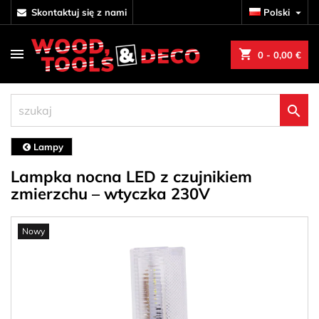
skontaktuj się z nami
Polski

shopping_cart
0
- 0,00 €

Lampy
Lampka nocna LED z czujnikiem
zmierzchu – wtyczka 230V
Nowy