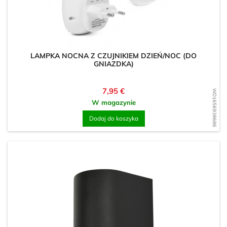
LAMPKA NOCNA Z CZUJNIKIEM DZIEŃ/NOC (DO
GNIAZDKA)
Cena
7,95 €
WD1656938686
W magazynie
Dodaj do koszyka