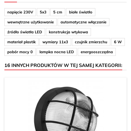
napięcie 230V
5x3
5 cm
białe światło
wewnętrzne użytkowanie
automatyczne włączanie
źródło światła LED
konstrukcja wtykowa
materiał plastik
wymiary 11x3
czujnik zmierzchu
6 W
pobór mocy 0
lampka nocna LED
energooszczędna
16 INNYCH PRODUKTÓW W TEJ SAMEJ KATEGORII: