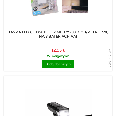
TAŚMA LED CIEPŁA BIEL, 2 METRY (30 DIOD/METR, IP20,
NA 3 BATERIACH AA)
Cena
12,95 €
WD1614184351
W magazynie
Dodaj do koszyka