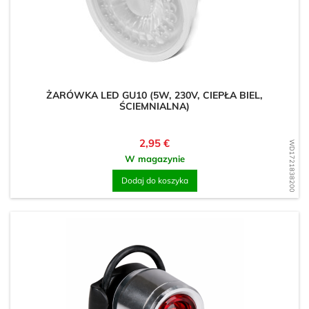
ŻARÓWKA LED GU10 (5W, 230V, CIEPŁA BIEL,
ŚCIEMNIALNA)
Cena
2,95 €
WD1721838200
W magazynie
Dodaj do koszyka