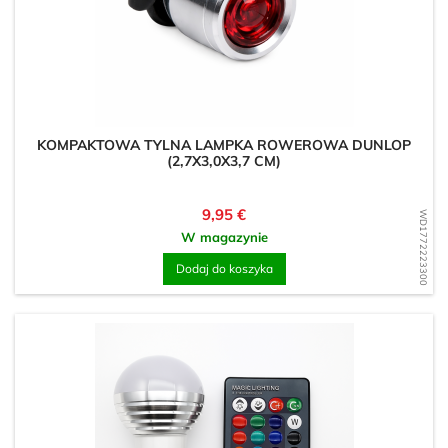
KOMPAKTOWA TYLNA LAMPKA ROWEROWA DUNLOP
(2,7X3,0X3,7 CM)
Cena
9,95 €
WD1772223300
W magazynie
Dodaj do koszyka