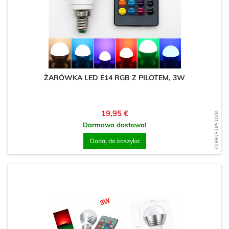
ŻARÓWKA LED E14 RGB Z PILOTEM, 3W
Cena
19,95 €
WD1581516612
Darmowa dostawa!
Dodaj do koszyka