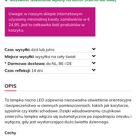
Uwaga: w naszym sklepie internetowym
używamy minimalnej kwoty zamówienia w €
24,95. Jest to całkowita ilość produktów w
koszyku.
Czas wysyłki:
dziś lub jutro
Miejsce wysyłki:
wysyłka na cały świat
* Darmowa dostawa:
do NL, BE i DE
Czas refleksji:
14 dni
OPIS
Ta lampka nocna LED zapewnia niezawodne oświetlenie orientacyjne
i bezpieczeństwa w ciemnych pomieszczeniach, takich jak korytarze,
sypialnie czy klatki schodowe. Dzięki wbudowanemu czujnikowi
zmierzchu lampka włącza się automatycznie po zapadnięciu zmroku i
wyłącza, gdy jest wystarczająco dużo światła dziennego.
Cechy