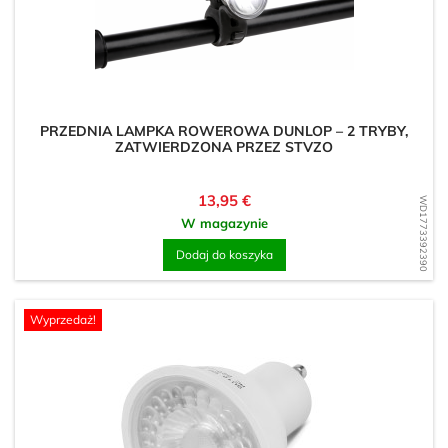
PRZEDNIA LAMPKA ROWEROWA DUNLOP – 2 TRYBY,
ZATWIERDZONA PRZEZ STVZO
Cena
13,95 €
WD1773392390
W magazynie
Dodaj do koszyka
Wyprzedaż!