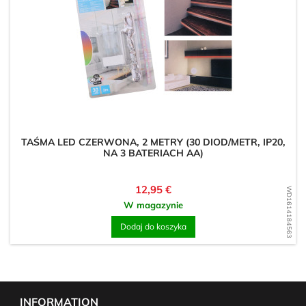
TAŚMA LED CZERWONA, 2 METRY (30 DIOD/METR, IP20,
NA 3 BATERIACH AA)
Cena
12,95 €
WD1614184563
W magazynie
Dodaj do koszyka
INFORMATION