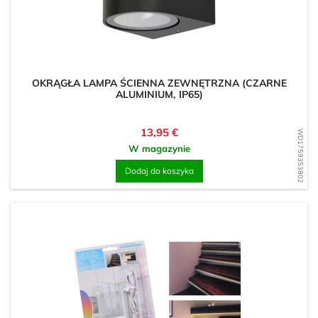
OKRĄGŁA LAMPA ŚCIENNA ZEWNĘTRZNA (CZARNE
ALUMINIUM, IP65)
Cena
13,95 €
WD1759353802
W magazynie
Dodaj do koszyka