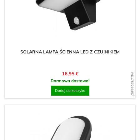
SOLARNA LAMPA ŚCIENNA LED Z CZUJNIKIEM
Cena
16,95 €
WD1759269857
Darmowa dostawa!
Dodaj do koszyka