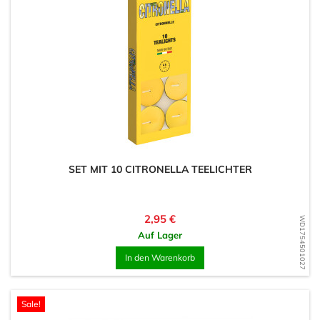
SET MIT 10 CITRONELLA TEELICHTER
Preis
2,95 €
WD1754501027
Auf Lager
In den Warenkorb
Sale!