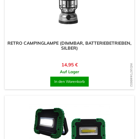
RETRO CAMPINGLAMPE (DIMMBAR, BATTERIEBETRIEBEN,
SILBER)
Preis
14,95 €
WD1673446602
Auf Lager
In den Warenkorb