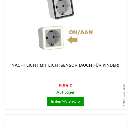
NACHTLICHT MIT LICHTSENSOR (AUCH FÜR KINDER)
Preis
9,95 €
WD1582300047
Auf Lager
In den Warenkorb