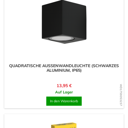
QUADRATISCHE AUSSENWANDLEUCHTE (SCHWARZES A
LUMINIUM, IP65)
Preis
13,95 €
WD1759353237
Auf Lager
In den Warenkorb