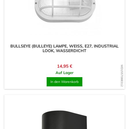
BULLSEYE (BULLEYE) LAMPE, WEISS, E27, INDUSTRIAL L
OOK, WASSERDICHT
Preis
14,95 €
WD1557088312
Auf Lager
In den Warenkorb