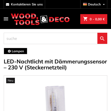
kontaktieren Sie uns
Deutsch

shopping_cart
0
- 0,00 €

Lampen
LED-Nachtlicht mit Dämmerungssensor
– 230 V (Steckernetzteil)
Neu