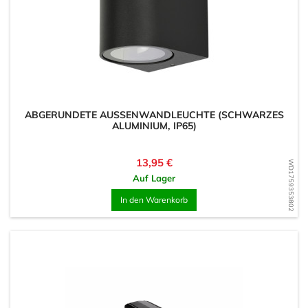
ABGERUNDETE AUSSENWANDLEUCHTE (SCHWARZES A
LUMINIUM, IP65)
Preis
13,95 €
WD1759353802
Auf Lager
In den Warenkorb