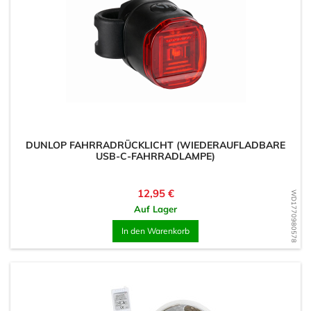
DUNLOP FAHRRADRÜCKLICHT (WIEDERAUFLADBARE
USB-C-FAHRRADLAMPE)
Preis
12,95 €
WD1770980578
Auf Lager
In den Warenkorb