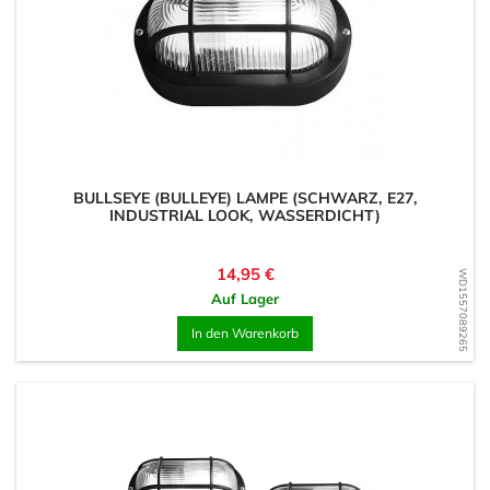
BULLSEYE (BULLEYE) LAMPE (SCHWARZ, E27,
INDUSTRIAL LOOK, WASSERDICHT)
Preis
14,95 €
WD1557089265
Auf Lager
In den Warenkorb