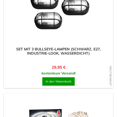
SET MIT 3 BULLSEYE-LAMPEN (SCHWARZ, E27,
INDUSTRIE-LOOK, WASSERDICHT)
Preis
29,95 €
WD1736246107
kostenloser Versand!
In den Warenkorb