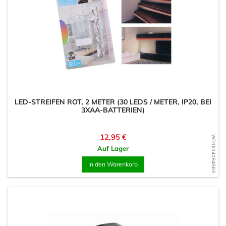
LED-STREIFEN ROT, 2 METER (30 LEDS / METER, IP20, BEI
3XAA-BATTERIEN)
Preis
12,95 €
WD1614184563
Auf Lager
In den Warenkorb