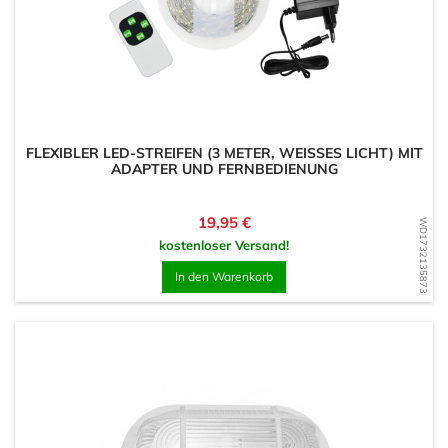
FLEXIBLER LED-STREIFEN (3 METER, WEISSES LICHT) MIT A
DAPTER UND FERNBEDIENUNG
Preis
19,95 €
WD1732135873
kostenloser Versand!
In den Warenkorb