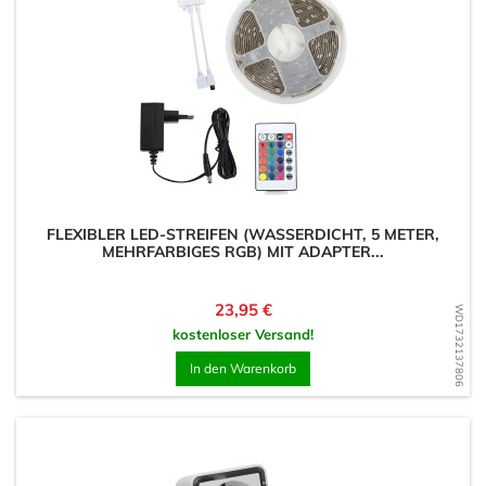
FLEXIBLER LED-STREIFEN (WASSERDICHT, 5 METER,
MEHRFARBIGES RGB) MIT ADAPTER...
Preis
23,95 €
WD1732137806
kostenloser Versand!
In den Warenkorb