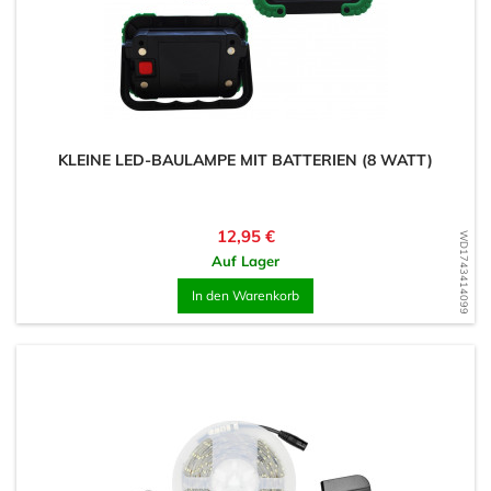
KLEINE LED-BAULAMPE MIT BATTERIEN (8 WATT)
Preis
12,95 €
WD1743414099
Auf Lager
In den Warenkorb