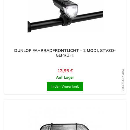
DUNLOP FAHRRADFRONTLICHT – 2 MODI, STVZO-
GEPRÜFT
Preis
13,95 €
WD1773392390
Auf Lager
In den Warenkorb