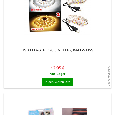
USB LED-STRIP (0.5 METER), KALTWEISS
Preis
12,95 €
WD1556484386
Auf Lager
In den Warenkorb