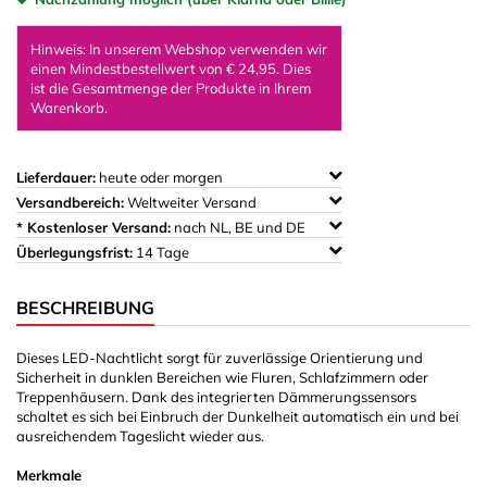
Hinweis: In unserem Webshop verwenden wir
einen Mindestbestellwert von € 24,95. Dies
ist die Gesamtmenge der Produkte in Ihrem
Warenkorb.
Lieferdauer:
heute oder morgen
Versandbereich:
Weltweiter Versand
* Kostenloser Versand:
nach NL, BE und DE
Überlegungsfrist:
14 Tage
BESCHREIBUNG
Dieses LED-Nachtlicht sorgt für zuverlässige Orientierung und
Sicherheit in dunklen Bereichen wie Fluren, Schlafzimmern oder
Treppenhäusern. Dank des integrierten Dämmerungssensors
schaltet es sich bei Einbruch der Dunkelheit automatisch ein und bei
ausreichendem Tageslicht wieder aus.
Merkmale