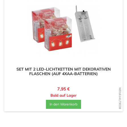
SET MIT 2 LED-LICHTKETTEN MIT DEKORATIVEN
FLASCHEN (AUF 4XAA-BATTERIEN)
Preis
7,95 €
WD1614179038
Bald auf Lager
In den Warenkorb