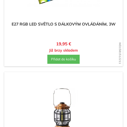
E27 RGB LED SVĚTLO S DÁLKOVÝM OVLÁDÁNÍM, 3W
Cena
19,95 €
WD1581512211
Již brzy skladem
Přidat do košíku