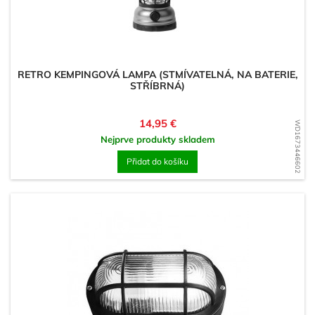
RETRO KEMPINGOVÁ LAMPA (STMÍVATELNÁ, NA BATERIE,
STŘÍBRNÁ)
Cena
14,95 €
WD1673446602
Nejprve produkty skladem
Přidat do košíku