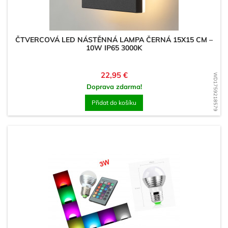
ČTVERCOVÁ LED NÁSTĚNNÁ LAMPA ČERNÁ 15X15 CM –
10W IP65 3000K
Cena
22,95 €
WD1759218579
Doprava zdarma!
Přidat do košíku