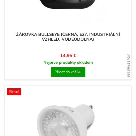
ŽÁROVKA BULLSEYE (ČERNÁ, E27, INDUSTRIÁLNÍ
VZHLED, VODĚODOLNÁ)
Cena
14,95 €
WD1557089265
Nejprve produkty skladem
Přidat do košíku
Sleva!