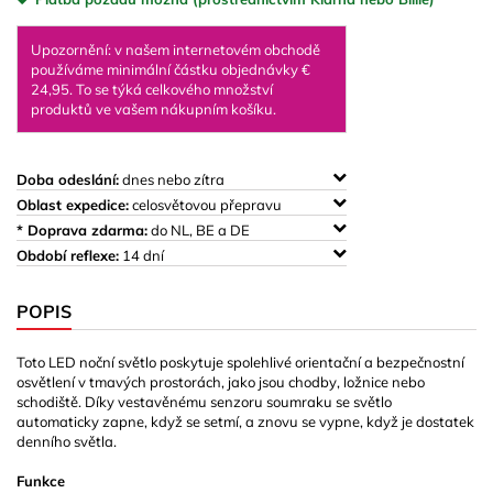
Upozornění: v našem internetovém obchodě
používáme minimální částku objednávky €
24,95. To se týká celkového množství
produktů ve vašem nákupním košíku.
Doba odeslání:
dnes nebo zítra
Oblast expedice:
celosvětovou přepravu
* Doprava zdarma:
do NL, BE a DE
Období reflexe:
14 dní
POPIS
Toto LED noční světlo poskytuje spolehlivé orientační a bezpečnostní
osvětlení v tmavých prostorách, jako jsou chodby, ložnice nebo
schodiště. Díky vestavěnému senzoru soumraku se světlo
automaticky zapne, když se setmí, a znovu se vypne, když je dostatek
denního světla.
Funkce