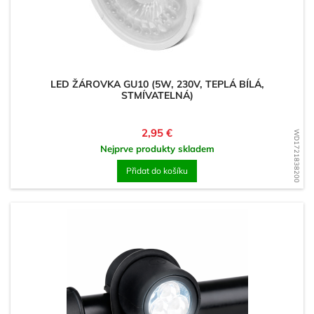
LED ŽÁROVKA GU10 (5W, 230V, TEPLÁ BÍLÁ,
STMÍVATELNÁ)
Cena
2,95 €
WD1721838200
Nejprve produkty skladem
Přidat do košíku