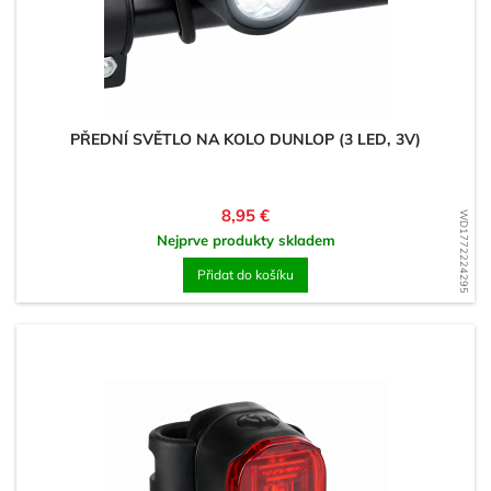
PŘEDNÍ SVĚTLO NA KOLO DUNLOP (3 LED, 3V)
Cena
8,95 €
WD1772224295
Nejprve produkty skladem
Přidat do košíku