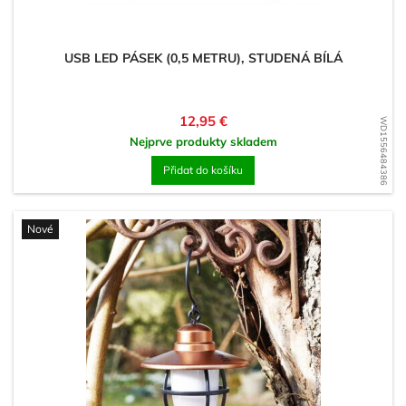
USB LED PÁSEK (0,5 METRU), STUDENÁ BÍLÁ
Cena
12,95 €
WD1556484386
Nejprve produkty skladem
Přidat do košíku
Nové