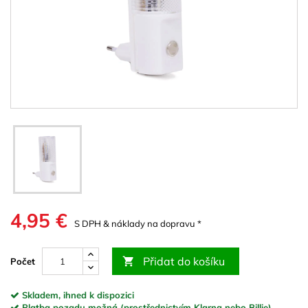
4,95 €
S DPH & náklady na dopravu *
Přidat do košíku

Počet
Skladem, ihned k dispozici
Platba pozadu možná (prostřednictvím Klarna nebo Billie)