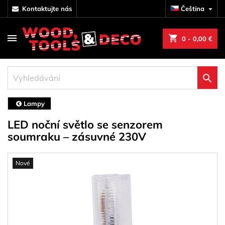
kontaktujte nás
Čeština

shopping_cart
0
- 0,00 €

Lampy
LED noční světlo se senzorem
soumraku – zásuvné 230V
Nové