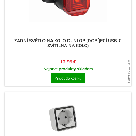
ZADNÍ SVĚTLO NA KOLO DUNLOP (DOBÍJECÍ USB-C
SVÍTILNA NA KOLO)
Cena
12,95 €
WD1770980578
Nejprve produkty skladem
Přidat do košíku