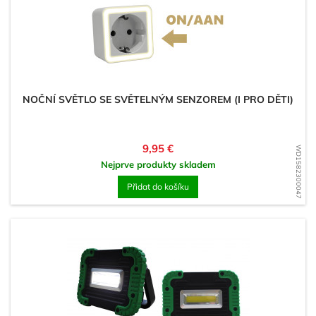
NOČNÍ SVĚTLO SE SVĚTELNÝM SENZOREM (I PRO DĚTI)
Cena
9,95 €
WD1582300047
Nejprve produkty skladem
Přidat do košíku