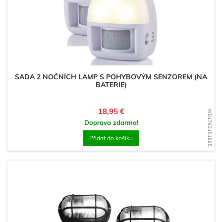
SADA 2 NOČNÍCH LAMP S POHYBOVÝM SENZOREM (NA
BATERIE)
Cena
18,95 €
WD1763151885
Doprava zdarma!
Přidat do košíku