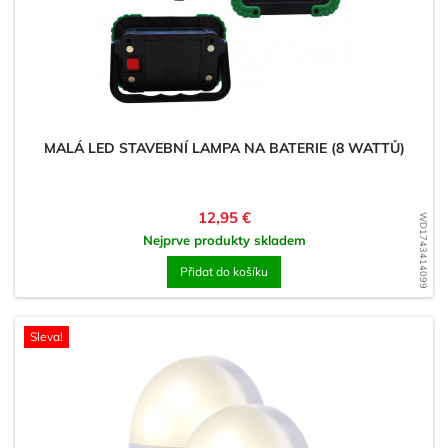
MALÁ LED STAVEBNÍ LAMPA NA BATERIE (8 WATTŮ)
Cena
12,95 €
WD1743414099
Nejprve produkty skladem
Přidat do košíku
Sleva!