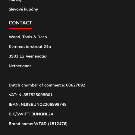
Slevové kupóny
CONTACT
Wood, Tools & Deco
Kernreactorstraat 24a
3903 LG Veenendaal
Netherlands
Dutch chamber of commerce: 68627092
VAT: NL857525098B01
IBAN: NL98BUNQ2206898748
BIC/SWIFT: BUNQNL2A
Brand name: WT&D (1512476)