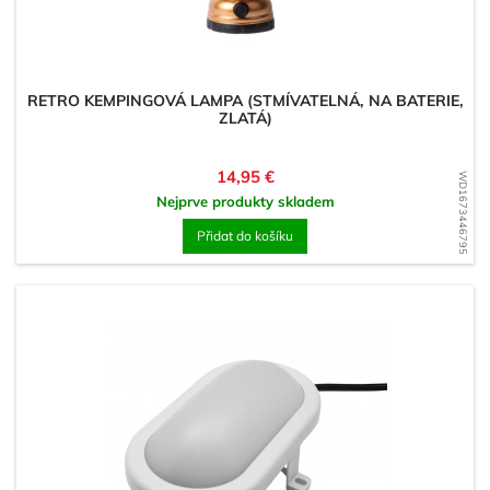
RETRO KEMPINGOVÁ LAMPA (STMÍVATELNÁ, NA BATERIE,
ZLATÁ)
Cena
14,95 €
WD1673446795
Nejprve produkty skladem
Přidat do košíku