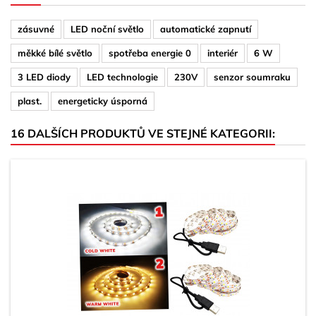
zásuvné
LED noční světlo
automatické zapnutí
měkké bílé světlo
spotřeba energie 0
interiér
6 W
3 LED diody
LED technologie
230V
senzor soumraku
plast.
energeticky úsporná
16 DALŠÍCH PRODUKTŮ VE STEJNÉ KATEGORII: