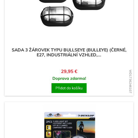
SADA 3 ŽÁROVEK TYPU BULLSEYE (BULLEYE) (ČERNÉ,
E27, INDUSTRIÁLNÍ VZHLED,...
Cena
29,95 €
WD1736246107
Doprava zdarma!
Přidat do košíku