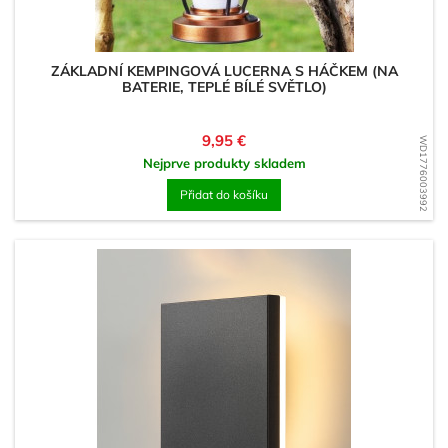
ZÁKLADNÍ KEMPINGOVÁ LUCERNA S HÁČKEM (NA
BATERIE, TEPLÉ BÍLÉ SVĚTLO)
Cena
9,95 €
WD1776003992
Nejprve produkty skladem
Přidat do košíku