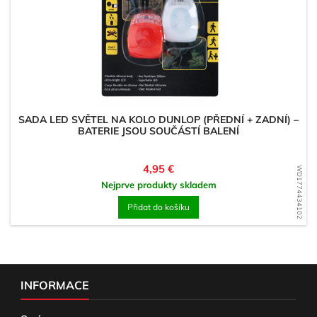
SADA LED SVĚTEL NA KOLO DUNLOP (PŘEDNÍ + ZADNÍ) –
BATERIE JSOU SOUČÁSTÍ BALENÍ
Cena
4,95 €
WD1774434102
Nejprve produkty skladem
Přidat do košíku
INFORMACE