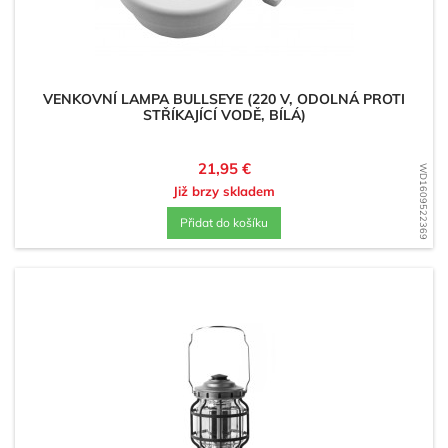
VENKOVNÍ LAMPA BULLSEYE (220 V, ODOLNÁ PROTI
STŘÍKAJÍCÍ VODĚ, BÍLÁ)
Cena
21,95 €
WD1609522369
Již brzy skladem
Přidat do košíku