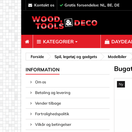
kontakt os
Gratis forsendelse: NL, BE, DE
KATEGORIER
DAYDEAL
Fastgørels
Forside
Spil, legetøj og gadgets
Modelbiler
Bugat
Afstandss
INFORMATION
Bolte og 
Om os
Ny
Clips, Bi
Betaling og levering
Dekoratio
Fjedre og 
Vender tilbage
Gevindind
Fortrolighedspolitik
Hyldestik
Vilkår og betingelser
Kroge, øjn