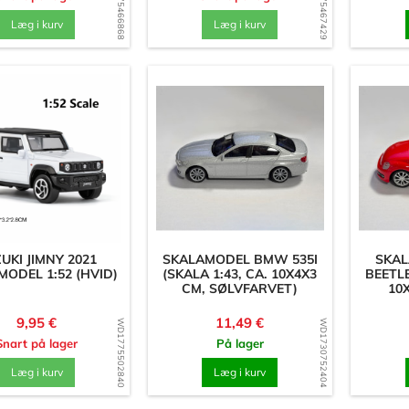
WD1775466868
WD1775467429
Læg i kurv
Læg i kurv
UKI JIMNY 2021
SKALAMODEL BMW 535I
SKA
ODEL 1:52 (HVID)
(SKALA 1:43, CA. 10X4X3
BEETLE
CM, SØLVFARVET)
10
Pris
Pris
9,95 €
11,49 €
WD1775502840
WD1730752404
Snart på lager
På lager
Læg i kurv
Læg i kurv