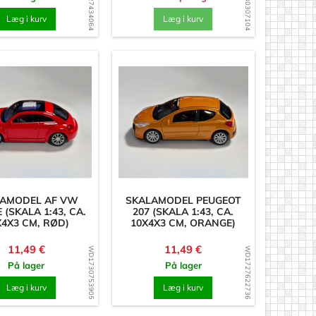
WD1727434064
WD1730307104
Læg i kurv
Læg i kurv
LAMODEL AF VW
SKALAMODEL PEUGEOT
 (SKALA 1:43, CA.
207 (SKALA 1:43, CA.
X4X3 CM, RØD)
10X4X3 CM, ORANGE)
Pris
Pris
11,49 €
11,49 €
WD1730753905
WD1727622736
På lager
På lager
Læg i kurv
Læg i kurv