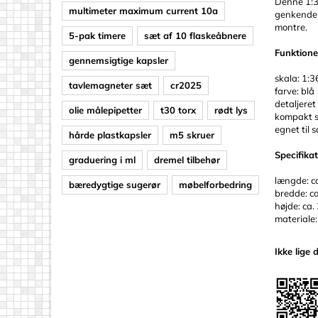
Denne 1:36
multimeter maximum current 10a
genkendeli
montre.
5-pak timere
sæt af 10 flaskeåbnere
Funktione
gennemsigtige kapsler
skala: 1:3
tavlemagneter sæt
cr2025
farve: blå
detaljeret
olie målepipetter
t30 torx
rødt lys
kompakt st
egnet til 
hårde plastkapsler
m5 skruer
Specifika
graduering i ml
dremel tilbehør
længde: c
bæredygtige sugerør
møbelforbedring
bredde: ca
højde: ca.
materiale:
Ikke lige 