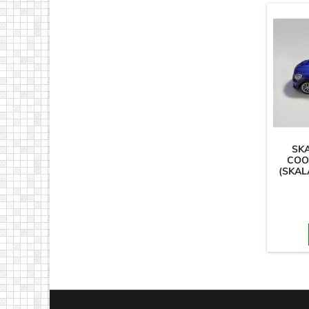
SK
COO
(SKALA