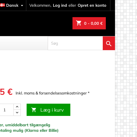
Dansk

Velkommen,
Log ind
eller
Opret en konto
shopping_cart
0
- 0,00 €

5 €
Inkl. moms & forsendelsesomkostninger *
Læg i kurv

r, umiddelbart tilgængelig
erarbejde
taling mulig (Klarna eller Billie)