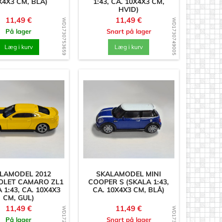
X4X3 CM, BLÅ)
1:43, CA. 10X4X3 CM,
HVID)
Pris
Pris
11,49 €
11,49 €
WD1730753659
WD1730749005
På lager
Snart på lager
Læg i kurv
Læg i kurv
LAMODEL 2012
SKALAMODEL MINI
OLET CAMARO ZL1
COOPER S (SKALA 1:43,
 1:43, CA. 10X4X3
CA. 10X4X3 CM, BLÅ)
CM, GUL)
Pris
Pris
11,49 €
11,49 €
På lager
Snart på lager