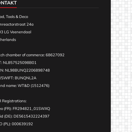
ONTAKT
d, Tools & Deco
nreactorstraat 24a
3 LG Veenendaal
herlands
ch chamber of commerce: 68627092
T: NL857525098B01
AN: NL98BUNQ2206898748
C/SWIFT: BUNQNL2A
and name: WT&D (1512476)
 Registrations:
eo (FR): FR294821_01SWXQ
id (DE): DE5615432224397
 (PL): 000639192