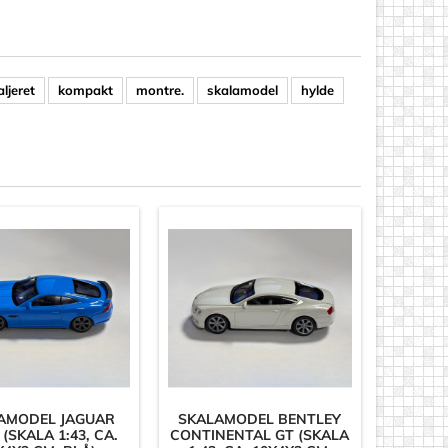
aljeret
kompakt
montre.
skalamodel
hylde
AMODEL JAGUAR
SKALAMODEL BENTLEY
 (SKALA 1:43, CA.
CONTINENTAL GT (SKALA