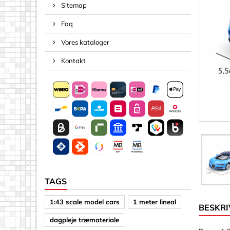
Sitemap
Negle
Faq
Pinde & 
Skruer
Vores kataloger
Tape, Reb
Kontakt
Akryl (plast
Andre fo
Arkmater
Arkmater
Bogstave
Diske
Firkanter
TAGS
Pile
1:43 scale model cars
1 meter lineal
BESKRI
Spejle
dagpleje træmateriale