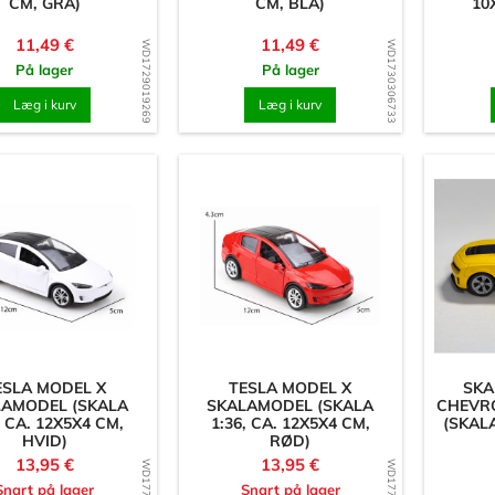
CM, GRÅ)
CM, BLÅ)
10
Pris
Pris
11,49 €
11,49 €
WD1729019269
WD1730306733
På lager
På lager
Læg i kurv
Læg i kurv
ESLA MODEL X
TESLA MODEL X
SKA
LAMODEL (SKALA
SKALAMODEL (SKALA
CHEVR
, CA. 12X5X4 CM,
1:36, CA. 12X5X4 CM,
(SKALA
HVID)
RØD)
Pris
Pris
13,95 €
13,95 €
Snart på lager
Snart på lager