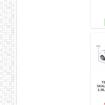
T
SKA
1:36