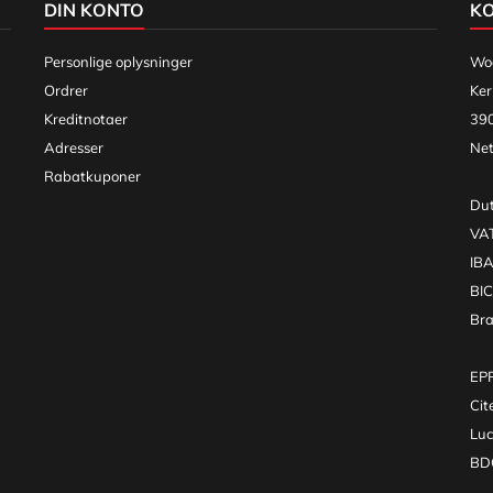
DIN KONTO
K
Personlige oplysninger
Woo
Ordrer
Ker
Kreditnotaer
390
Adresser
Net
Rabatkuponer
Dut
VA
IB
BI
Br
EPR
Cit
Luc
BDO