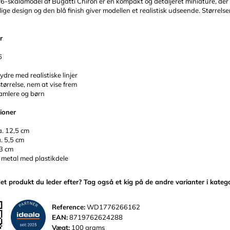
-skalamodel af Bugatti Chiron er en kompakt og detaljeret miniature, der er 
ge design og den blå finish giver modellen et realistisk udseende. Størrelsen
r
6
 ydre med realistiske linjer
ørrelse, nem at vise frem
samlere og børn
tioner
a. 12,5 cm
. 5,5 cm
 3 cm
 metal med plastikdele
det produkt du leder efter? Tag også et kig på de andre varianter i kateg
Reference:
WD1776266162
EAN:
8719762624288
Vægt:
100 grams