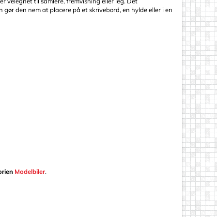
velegnet til samlere, fremvisning eller leg. Det
 gør den nem at placere på et skrivebord, en hylde eller i en
orien
Modelbiler
.