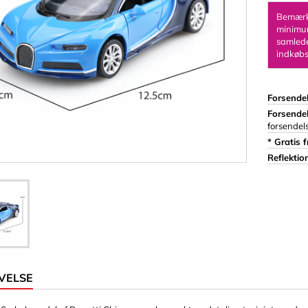
Ringe
Bemærk:
minimum
Stænger
Terninger
samlede
indkøbs
Tøjnåle
 & Lim
Woodys børneboks
Forsendel
ik)
Magneter
Forsende
forsendel
rmer
Cylinder/skive
* Gratis f
iale 3 mm
Firkantet/Rektangel
Reflektion
iale 8 mm
Magnetiske kroge
r & Tegn
VELSE