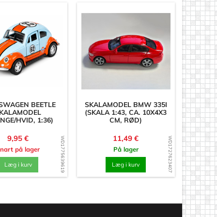
SWAGEN BEETLE
SKALAMODEL BMW 335I
KALAMODEL
(SKALA 1:43, CA. 10X4X3
NGE/HVID, 1:36)
CM, RØD)
Pris
Pris
9,95 €
11,49 €
WD1775639619
WD1727623407
nart på lager
På lager
Læg i kurv
Læg i kurv