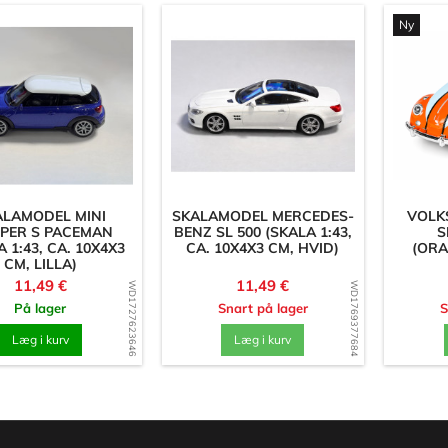
Ny
ALAMODEL MINI
SKALAMODEL MERCEDES-
VOLK
PER S PACEMAN
BENZ SL 500 (SKALA 1:43,
S
 1:43, CA. 10X4X3
CA. 10X4X3 CM, HVID)
(ORA
CM, LILLA)
Pris
Pris
11,49 €
11,49 €
WD1727623646
WD1769377684
På lager
Snart på lager
S
Læg i kurv
Læg i kurv