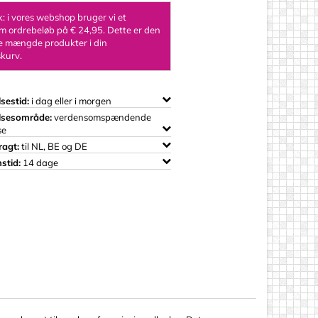
 i vores webshop bruger vi et
 ordrebeløb på € 24,95. Dette er den
 mængde produkter i din
kurv.
sestid:
i dag eller i morgen
lsesområde:
verdensomspændende
se
ragt:
til NL, BE og DE
stid:
14 dage