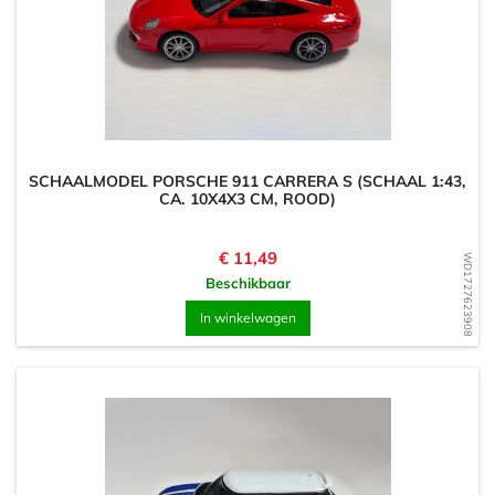
SCHAALMODEL PORSCHE 911 CARRERA S (SCHAAL 1:43,
CA. 10X4X3 CM, ROOD)
Prijs
€ 11,49
WD1727623908
Beschikbaar
In winkelwagen