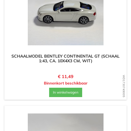
SCHAALMODEL BENTLEY CONTINENTAL GT (SCHAAL
1:43, CA. 10X4X3 CM, WIT)
Prijs
€ 11,49
WD1730749005
Binnenkort beschikbaar
In winkelwagen