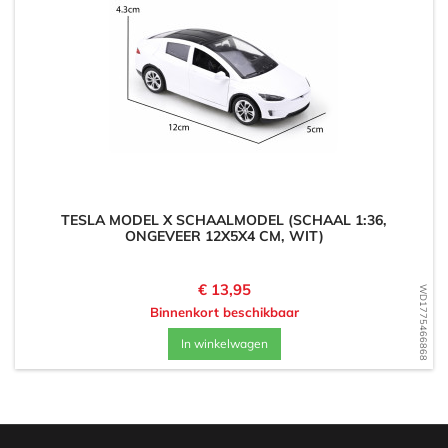
TESLA MODEL X SCHAALMODEL (SCHAAL 1:36,
ONGEVEER 12X5X4 CM, WIT)
Prijs
€ 13,95
WD1775466868
Binnenkort beschikbaar
In winkelwagen