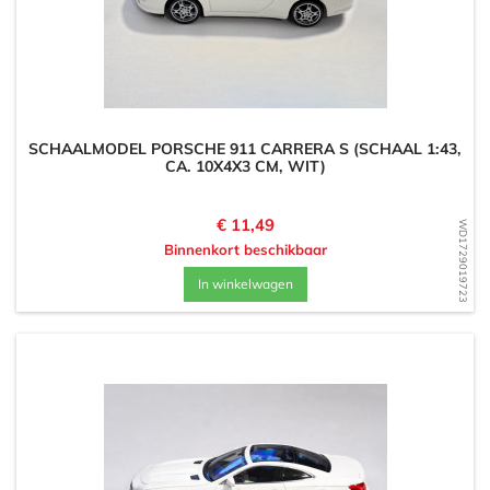
SCHAALMODEL PORSCHE 911 CARRERA S (SCHAAL 1:43,
CA. 10X4X3 CM, WIT)
Prijs
€ 11,49
WD1729019723
Binnenkort beschikbaar
In winkelwagen