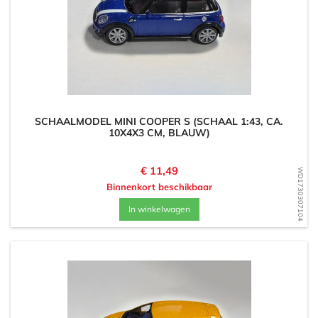
SCHAALMODEL MINI COOPER S (SCHAAL 1:43, CA.
10X4X3 CM, BLAUW)
Prijs
€ 11,49
WD1730307104
Binnenkort beschikbaar
In winkelwagen