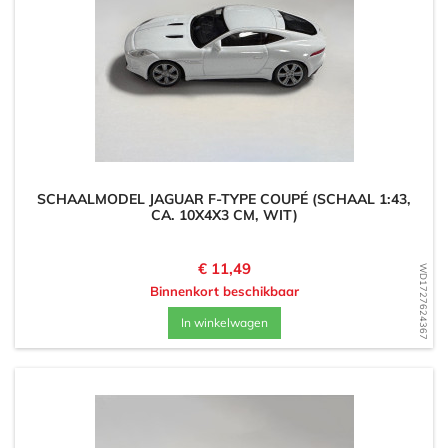
SCHAALMODEL JAGUAR F-TYPE COUPÉ (SCHAAL 1:43,
CA. 10X4X3 CM, WIT)
Prijs
€ 11,49
WD1727624367
Binnenkort beschikbaar
In winkelwagen