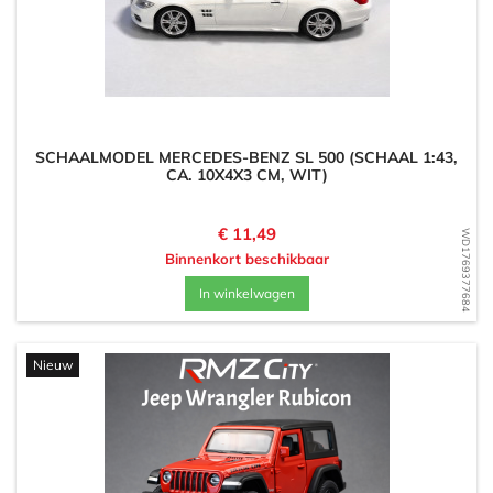
SCHAALMODEL MERCEDES-BENZ SL 500 (SCHAAL 1:43,
CA. 10X4X3 CM, WIT)
Prijs
€ 11,49
WD1769377684
Binnenkort beschikbaar
In winkelwagen
Nieuw