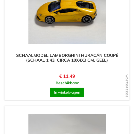
SCHAALMODEL LAMBORGHINI HURACÁN COUPÉ
(SCHAAL 1:43, CIRCA 10X4X3 CM, GEEL)
Prijs
€ 11,49
WD1730753331
Beschikbaar
In winkelwagen