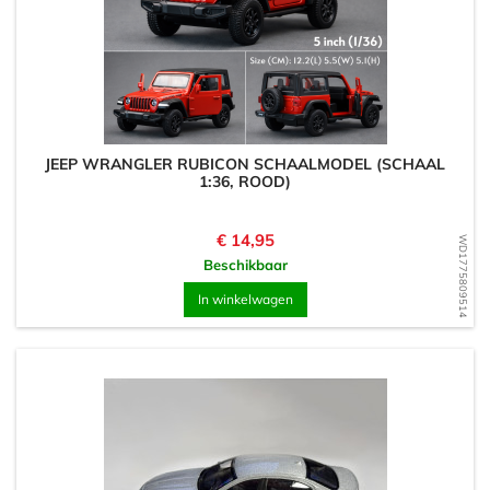
JEEP WRANGLER RUBICON SCHAALMODEL (SCHAAL
1:36, ROOD)
Prijs
€ 14,95
WD1775809514
Beschikbaar
In winkelwagen