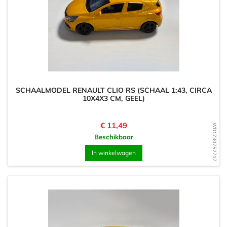
SCHAALMODEL RENAULT CLIO RS (SCHAAL 1:43, CIRCA
10X4X3 CM, GEEL)
Prijs
€ 11,49
WD1730752717
Beschikbaar
In winkelwagen