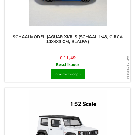
SCHAALMODEL JAGUAR XKR-S (SCHAAL 1:43, CIRCA
10X4X3 CM, BLAUW)
Prijs
€ 11,49
WD1730753659
Beschikbaar
In winkelwagen