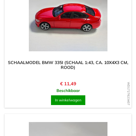
SCHAALMODEL BMW 335I (SCHAAL 1:43, CA. 10X4X3 CM,
ROOD)
Prijs
€ 11,49
WD1727623407
Beschikbaar
In winkelwagen