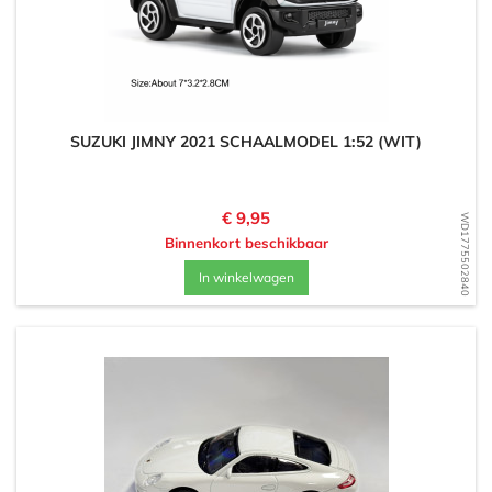
SUZUKI JIMNY 2021 SCHAALMODEL 1:52 (WIT)
Prijs
€ 9,95
WD1775502840
Binnenkort beschikbaar
In winkelwagen