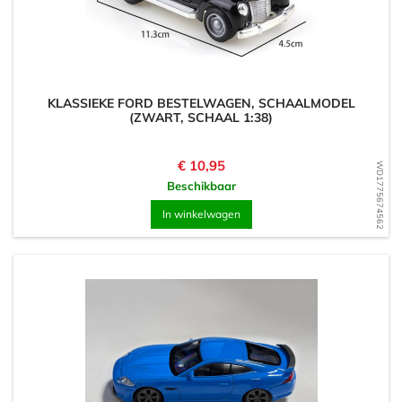
KLASSIEKE FORD BESTELWAGEN, SCHAALMODEL
(ZWART, SCHAAL 1:38)
Prijs
€ 10,95
WD1775674562
Beschikbaar
In winkelwagen