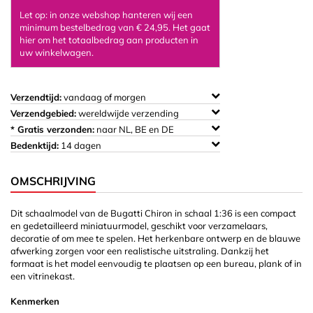
Let op: in onze webshop hanteren wij een
minimum bestelbedrag van € 24,95. Het gaat
hier om het totaalbedrag aan producten in
uw winkelwagen.
Verzendtijd:
vandaag of morgen
Verzendgebied:
wereldwijde verzending
* Gratis verzonden:
naar NL, BE en DE
Bedenktijd:
14 dagen
OMSCHRIJVING
Dit schaalmodel van de Bugatti Chiron in schaal 1:36 is een compact
en gedetailleerd miniatuurmodel, geschikt voor verzamelaars,
decoratie of om mee te spelen. Het herkenbare ontwerp en de blauwe
afwerking zorgen voor een realistische uitstraling. Dankzij het
formaat is het model eenvoudig te plaatsen op een bureau, plank of in
een vitrinekast.
Kenmerken