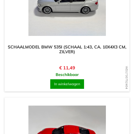
SCHAALMODEL BMW 535I (SCHAAL 1:43, CA. 10X4X3 CM,
ZILVER)
Prijs
€ 11,49
WD1730752404
Beschikbaar
In winkelwagen