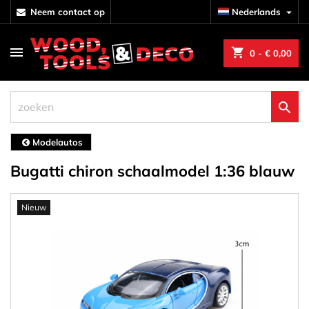
neem contact op
Nederlands

shopping_cart
0
- € 0,00

Modelautos
Bugatti chiron schaalmodel 1:36 blauw
Nieuw