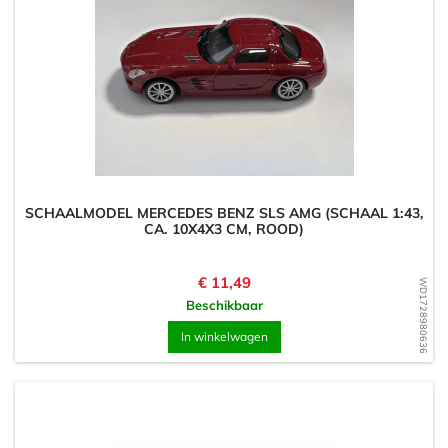
SCHAALMODEL MERCEDES BENZ SLS AMG (SCHAAL 1:43,
CA. 10X4X3 CM, ROOD)
Prijs
€ 11,49
WD1728980636
Beschikbaar
In winkelwagen