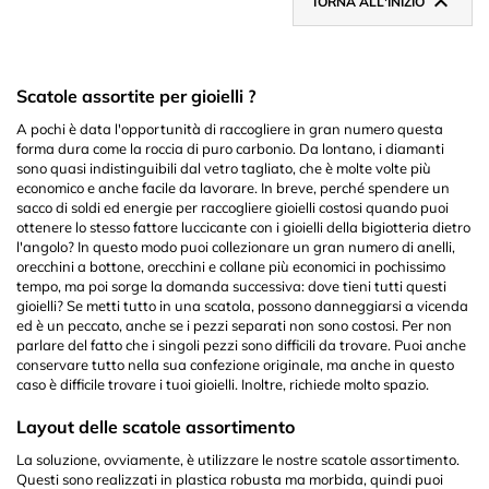

TORNA ALL'INIZIO
Scatole assortite per gioielli ?
A pochi è data l'opportunità di raccogliere in gran numero questa
forma dura come la roccia di puro carbonio. Da lontano, i diamanti
sono quasi indistinguibili dal vetro tagliato, che è molte volte più
economico e anche facile da lavorare. In breve, perché spendere un
sacco di soldi ed energie per raccogliere gioielli costosi quando puoi
ottenere lo stesso fattore luccicante con i gioielli della bigiotteria dietro
l'angolo? In questo modo puoi collezionare un gran numero di anelli,
orecchini a bottone, orecchini e collane più economici in pochissimo
tempo, ma poi sorge la domanda successiva: dove tieni tutti questi
gioielli? Se metti tutto in una scatola, possono danneggiarsi a vicenda
ed è un peccato, anche se i pezzi separati non sono costosi. Per non
parlare del fatto che i singoli pezzi sono difficili da trovare. Puoi anche
conservare tutto nella sua confezione originale, ma anche in questo
caso è difficile trovare i tuoi gioielli. Inoltre, richiede molto spazio.
Layout delle scatole assortimento
La soluzione, ovviamente, è utilizzare le nostre scatole assortimento.
Questi sono realizzati in plastica robusta ma morbida, quindi puoi