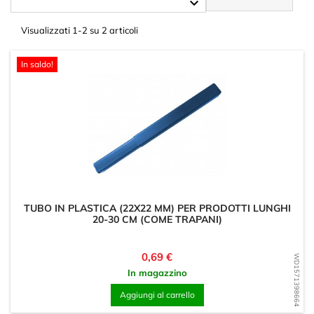

Visualizzati 1-2 su 2 articoli
In saldo!
TUBO IN PLASTICA (22X22 MM) PER PRODOTTI LUNGHI
20-30 CM (COME TRAPANI)
Prezzo
0,69 €
WD1571398664
In magazzino
Aggiungi al carrello