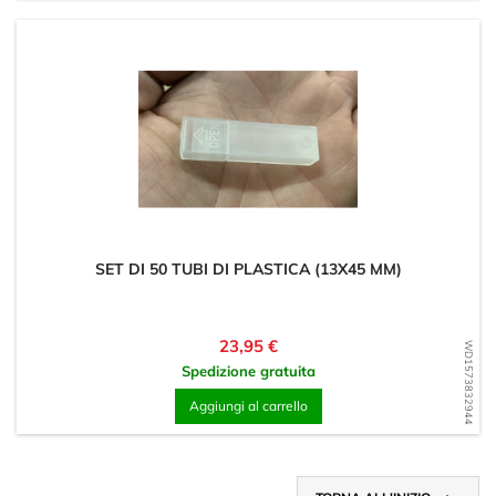
SET DI 50 TUBI DI PLASTICA (13X45 MM)
Prezzo
23,95 €
WD1573832944
Spedizione gratuita
Aggiungi al carrello