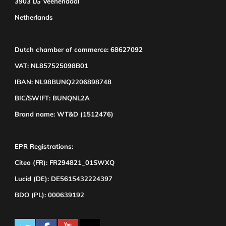
3903 LG Veenendaal
Netherlands
Dutch chamber of commerce: 68627092
VAT: NL857525098B01
IBAN: NL98BUNQ2206898748
BIC/SWIFT: BUNQNL2A
Brand name: WT&D (1512476)
EPR Registrations:
Citeo (FR): FR294821_01SWXQ
Lucid (DE): DE5615432224397
BDO (PL): 000639192