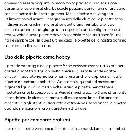
dovevano essere aggiunti in modo molto preciso a una soluzione
durante le lezioni pratiche. Le scuole possono quindi funzionare bene
con le pipette della nostra gamma. Ma le pipette non vengono
utilizzate solo durante l'insegnamento della chimica, le pipette sono
indispensabili anche nella pratica quotidiana nei laboratori, ad
esempio quando si aggiunge un reagente in una configurazione di
test. A volte queste pipette devono soddisfare requisiti specifici, ma
non è sempre così. In quest'ultimo caso, le pipette della nostra gamma
sono una scelta eccellente.
Uso delle pipette come hobby
Il grande vantaggio delle pipette è che possono essere utilizzate per
dosare quantità di liquido molto precise. Questo le rende adatte
all'uso in laboratorio, ma sono numerose anche le applicazioni delle
pipette nel settore hobbistico. Ad esempio, quando si mescolano
pigmenti liquidi, gli artisti a volte usano le pipette per ottenere
ripetutamente lo stesso colore. Poiché il nostro occhio è uno strumento
di precisione, le piccole sfumature di colore sono immediatamente
evidenti. Ma gli utenti di sigarette elettroniche usano anche le pipette
quando riempiono le loro sigarette elettroniche.
Pipette per comporre profumi
Inoltre, le pipette vengono utilizzate nella composizione di profumi ed