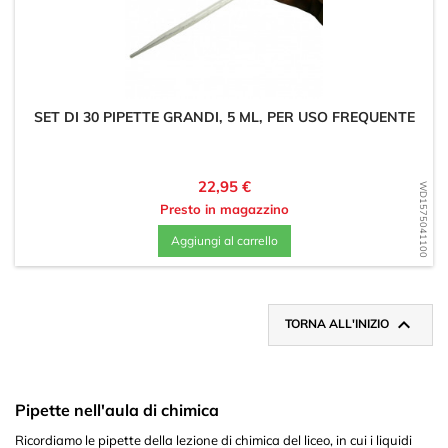
SET DI 30 PIPETTE GRANDI, 5 ML, PER USO FREQUENTE
Prezzo
22,95 €
WD1575041100
Presto in magazzino
Aggiungi al carrello

TORNA ALL'INIZIO
Pipette nell'aula di chimica
Ricordiamo le pipette della lezione di chimica del liceo, in cui i liquidi