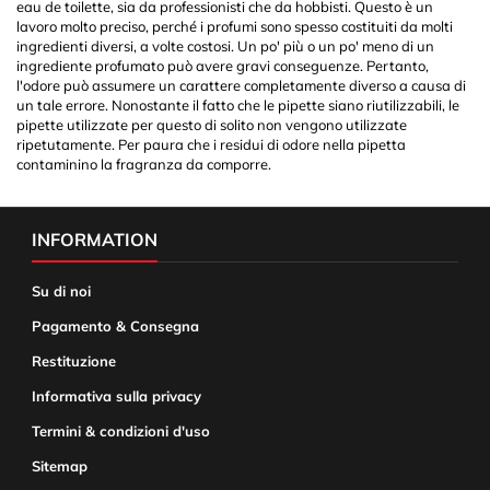
eau de toilette, sia da professionisti che da hobbisti. Questo è un
lavoro molto preciso, perché i profumi sono spesso costituiti da molti
ingredienti diversi, a volte costosi. Un po' più o un po' meno di un
ingrediente profumato può avere gravi conseguenze. Pertanto,
l'odore può assumere un carattere completamente diverso a causa di
un tale errore. Nonostante il fatto che le pipette siano riutilizzabili, le
pipette utilizzate per questo di solito non vengono utilizzate
ripetutamente. Per paura che i residui di odore nella pipetta
contaminino la fragranza da comporre.
INFORMATION
Su di noi
Pagamento & Consegna
Restituzione
Informativa sulla privacy
Termini & condizioni d'uso
Sitemap