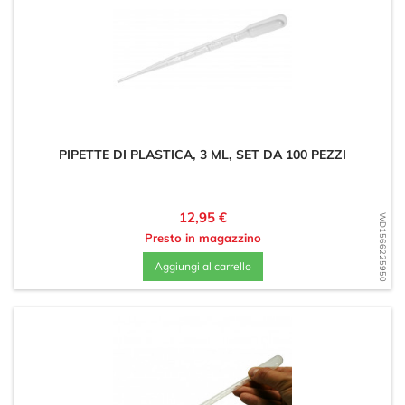
PIPETTE DI PLASTICA, 3 ML, SET DA 100 PEZZI
Prezzo
12,95 €
WD1566225950
Presto in magazzino
Aggiungi al carrello