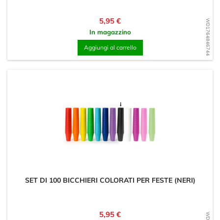
Prezzo
5,95 €
WD1764846744
In magazzino
Aggiungi al carrello
SET DI 100 BICCHIERI COLORATI PER FESTE (NERI)
Prezzo
5,95 €