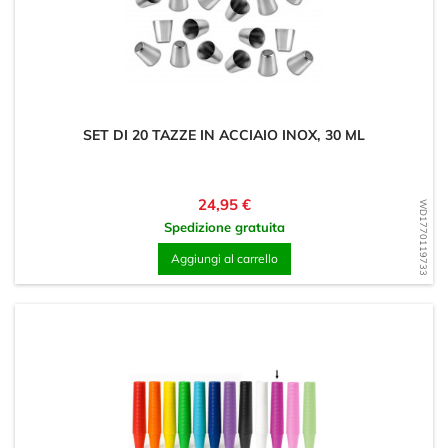
SET DI 20 TAZZE IN ACCIAIO INOX, 30 ML
Prezzo
24,95 €
WD1770119733
Spedizione gratuita
Aggiungi al carrello