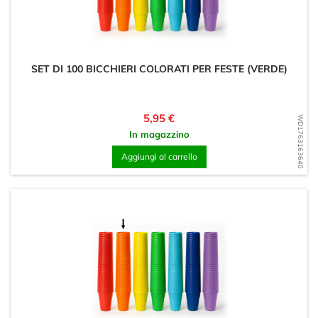
SET DI 100 BICCHIERI COLORATI PER FESTE (VERDE)
Prezzo
5,95 €
WD1763163640
In magazzino
Aggiungi al carrello