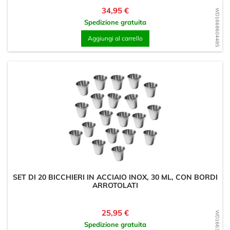
Prezzo
34,95 €
WD1668604485
Spedizione gratuita
Aggiungi al carrello
SET DI 20 BICCHIERI IN ACCIAIO INOX, 30 ML, CON BORDI
ARROTOLATI
Prezzo
25,95 €
WD1663442989
Spedizione gratuita