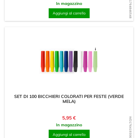
WD1764846548
In magazzino
Aggiungi al carrello
SET DI 100 BICCHIERI COLORATI PER FESTE (VERDE
MELA)
Prezzo
5,95 €
WD1764193065
In magazzino
Aggiungi al carrello