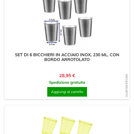
SET DI 6 BICCHIERI IN ACCIAIO INOX, 230 ML, CON
BORDO ARROTOLATO
Prezzo
28,95 €
WD1643914070
Spedizione gratuita
Aggiungi al carrello