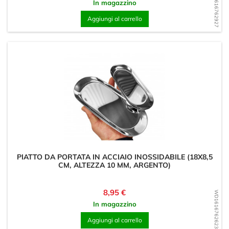
WD1616762927
In magazzino
Aggiungi al carrello
PIATTO DA PORTATA IN ACCIAIO INOSSIDABILE (18X8,5
CM, ALTEZZA 10 MM, ARGENTO)
Prezzo
8,95 €
WD1616762623
In magazzino
Aggiungi al carrello