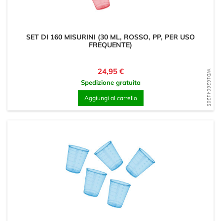
SET DI 160 MISURINI (30 ML, ROSSO, PP, PER USO
FREQUENTE)
Prezzo
24,95 €
WD1626041205
Spedizione gratuita
Aggiungi al carrello