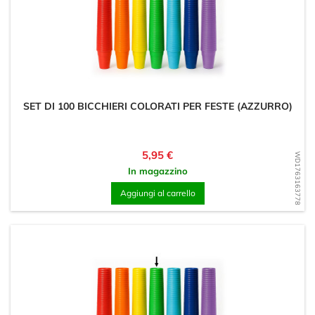
SET DI 100 BICCHIERI COLORATI PER FESTE (AZZURRO)
Prezzo
5,95 €
WD1763163778
In magazzino
Aggiungi al carrello