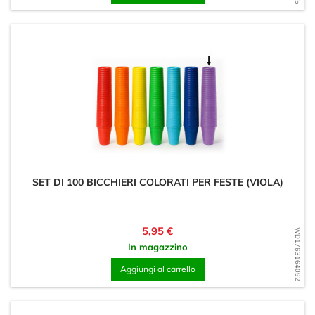
SET DI 100 BICCHIERI COLORATI PER FESTE (VIOLA)
Prezzo
5,95 €
WD1763164092
In magazzino
Aggiungi al carrello