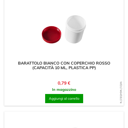
BARATTOLO BIANCO CON COPERCHIO ROSSO
(CAPACITÀ 10 ML, PLASTICA PP)
Prezzo
0,79 €
WD1746459274
In magazzino
Aggiungi al carrello