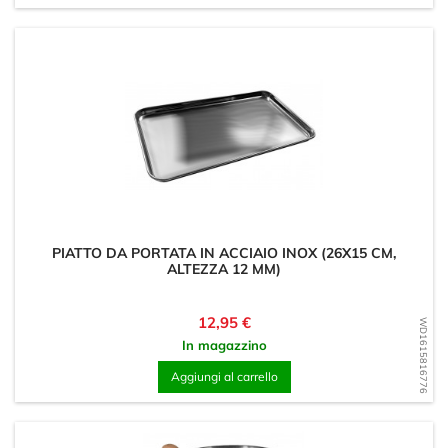
PIATTO DA PORTATA IN ACCIAIO INOX (26X15 CM,
ALTEZZA 12 MM)
Prezzo
12,95 €
WD1615816776
In magazzino
Aggiungi al carrello