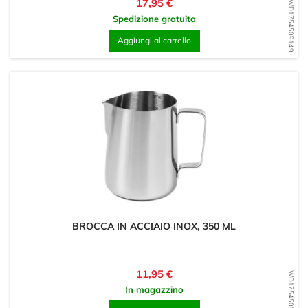
Prezzo
17,95 €
WD1754509149
Spedizione gratuita
Aggiungi al carrello
BROCCA IN ACCIAIO INOX, 350 ML
Prezzo
11,95 €
WD1754509022
In magazzino