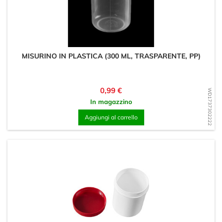
MISURINO IN PLASTICA (300 ML, TRASPARENTE, PP)
Prezzo
0,99 €
WD1737302222
In magazzino
Aggiungi al carrello