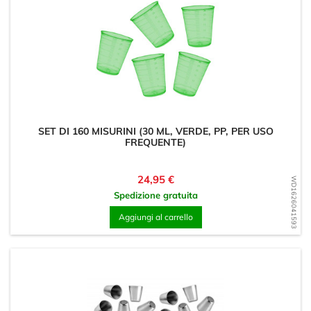
SET DI 160 MISURINI (30 ML, VERDE, PP, PER USO
FREQUENTE)
Prezzo
24,95 €
WD1626041593
Spedizione gratuita
Aggiungi al carrello