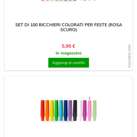
SET DI 100 BICCHIERI COLORATI PER FESTE (ROSA
SCURO)
Prezzo
5,95 €
WD1764847052
In magazzino
Aggiungi al carrello