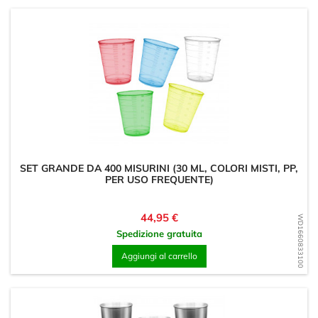
SET GRANDE DA 400 MISURINI (30 ML, COLORI MISTI, PP,
PER USO FREQUENTE)
Prezzo
44,95 €
WD1660833100
Spedizione gratuita
Aggiungi al carrello