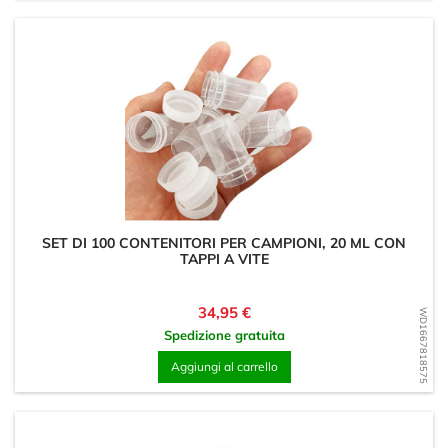
SET DI 100 CONTENITORI PER CAMPIONI, 20 ML CON
TAPPI A VITE
Prezzo
34,95 €
WD1667818575
Spedizione gratuita
Aggiungi al carrello