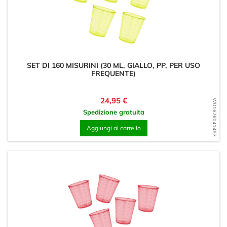
SET DI 160 MISURINI (30 ML, GIALLO, PP, PER USO
FREQUENTE)
Prezzo
24,95 €
WD1626041493
Spedizione gratuita
Aggiungi al carrello