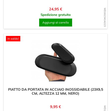
Prezzo
24,95 €
WD1623414223
Spedizione gratuita
Aggiungi al carrello
In saldo!
PIATTO DA PORTATA IN ACCIAIO INOSSIDABILE (23X9,5
CM, ALTEZZA 12 MM, NERO)
Prezzo
9,95 €