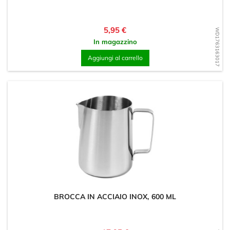
Prezzo
5,95 €
WD1763163017
In magazzino
Aggiungi al carrello
BROCCA IN ACCIAIO INOX, 600 ML