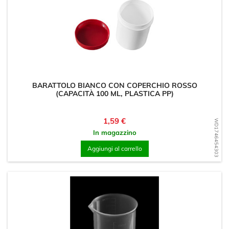
BARATTOLO BIANCO CON COPERCHIO ROSSO
(CAPACITÀ 100 ML, PLASTICA PP)
Prezzo
1,59 €
WD1746454303
In magazzino
Aggiungi al carrello